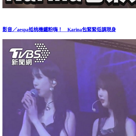
影音／aespa抵桃機鐵粉嗨！ Karina包緊緊低調現身