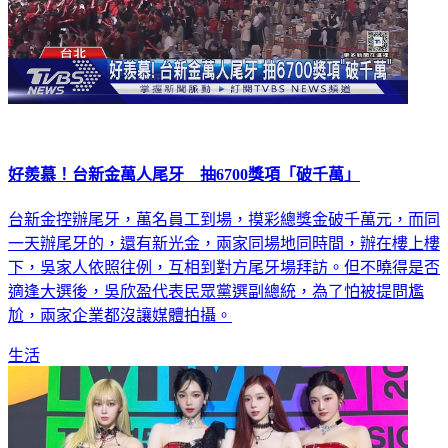
好羨慕！台新金萬人尾牙 抽6700獎項「破千萬」
台新金控辦尾牙，萬名員工到場，摸彩總獎金破千萬元，而同
一天辦尾牙的，還有新光金，兩家同場地同時間，辦在樓上樓
下，吳家人依照往例，互相到對方尾牙場拜訪。但不曉得是否
適逢大選後，吳欣盈代表民眾黨選副總統，為了怕被提問尷
尬，兩家企業都沒讓媒體拍攝。
生活