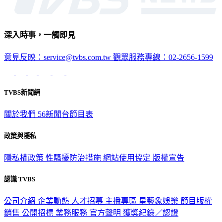
深入時事，一觸即見
意見反映：service@tvbs.com.tw
觀眾服務專線：02-2656-1599
TVBS新聞網
關於我們
56新聞台節目表
政策與隱私
隱私權政策
性騷擾防治措施
網站使用協定
版權宣告
認識 TVBS
公司介紹
企業動態
人才招募
主播專區
星藝象娛樂
節目版權