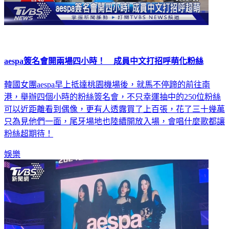
aespa簽名會開兩場四小時！ 成員中文打招呼萌化粉絲
韓國女團aespa早上抵達桃園機場後，就馬不停蹄的前往南
港，舉辦四個小時的粉絲簽名會，不只幸運抽中的250位粉絲
可以近距離看到偶像，更有人透露買了上百張，花了三十幾萬
只為見他們一面，尾牙場地也陸續開放入場，會唱什麼歌都讓
粉絲超期待！
娛樂