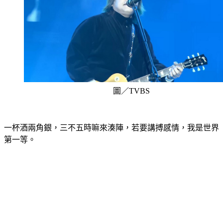
圖／TVBS
一杯酒兩角銀，三不五時嘛來湊陣，若要講搏感情，我是世界
第一等。