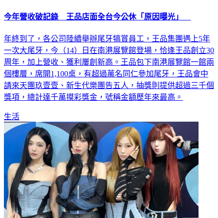
今年營收破記錄 王品店面全台今公休「原因曝光」
年終到了，各公司陸續舉辦尾牙犒賞員工，王品集團遇上5年
一次大尾牙，今（14）日在南港展覽館登場，恰逢王品創立30
周年，加上營收、獲利屢創新高。王品包下南港展覽館一館兩
個樓層，席開1,100桌，有超過萬名同仁參加尾牙，王品會中
請來天團玖壹壹、新生代樂團告五人，抽獎則提供超過三千個
獎項，總計達千萬摸彩獎金，號稱金額歷年來最高。
生活