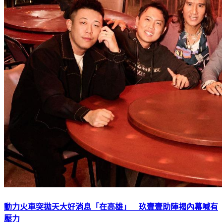
動力火車突拋天大好消息「在高雄」 玖壹壹助陣揭內幕喊有