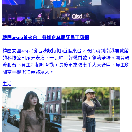
韓團aespa首來台 參加企業尾牙員工嗨翻
韓國女團aespa(發音唸欸斯帕)首度來台，晚間就到南港展覽館
的科技公司尾牙表演，一連唱了好幾首歌，驚嗨全場。團員輪
流和台下員工打招呼互動，最後更來張七千人大合照，員工嗨
翻拿手機搶拍羨煞眾人。
生活