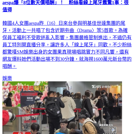
aespa爆「8位數天價唱酬」！ 粉絲看線上尾牙震驚1事：很
值得
韓國4人女團aespa昨（16）日來台參與明基佳世達集團的尾
牙，活動上一共唱了包含近期夯曲〈Drama〉等5首歌。為確
保員工福利不受歌迷亂入影響，集團嚴格管制進出，不過仍有
員工特別開直播分享，讓許多人「線上尾牙」同歡。不少粉絲
都驚嘆SM娛樂出身的女團果真現場唱跳實力不同凡響，還有
網友爆料她們活動出場不到30分鐘，就海撈1600萬元新台幣的
唱酬。
娛樂