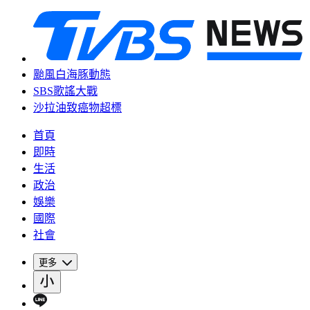
颱風白海豚動態
SBS歌謠大戰
沙拉油致癌物超標
首頁
即時
生活
政治
娛樂
國際
社會
更多