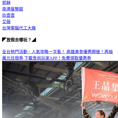
伍佰
郭靜
南港展覽館
玖壹壹
艾薇
台灣電腦代工大廠
◤放假去哪玩？◢
全台熱門活動、人氣攻略一次看！
高雄美食優惠開搶！再抽
萬元住宿券
下載食尚玩家APP！免費領取優惠券