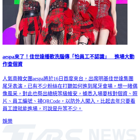
aespa來了！佳世達播歌洗腦傳「怕員工不認識」 進場大動
作查個資
人氣南韓女團aespa將於16日首度來台，出席明基佳世達集團
尾牙表演，已有不少粉絲在打聽如何進到尾牙會場，想一睹偶
像風采，對此也祭出總統等級維安，據悉入場要核對個資、照
片、員工編號、掃QRCode，以防外人闖入，比起去年只要看
員工證就能進場，可說是升等不少。
娛樂