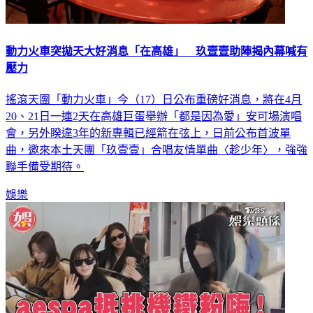
動力火車突拋天大好消息「在高雄」 玖壹壹助陣揭內幕喊有
壓力
搖滾天團「動力火車」今（17）日公布重磅好消息，將在4月
20、21日一連2天在高雄巨蛋舉辦「都是因為愛」安可場演唱
會，另外睽違3年的新專輯已經箭在弦上，日前公布首波單
曲，邀來本土天團「玖壹壹」合唱友情單曲〈趁少年〉，強強
聯手備受期待。
娛樂