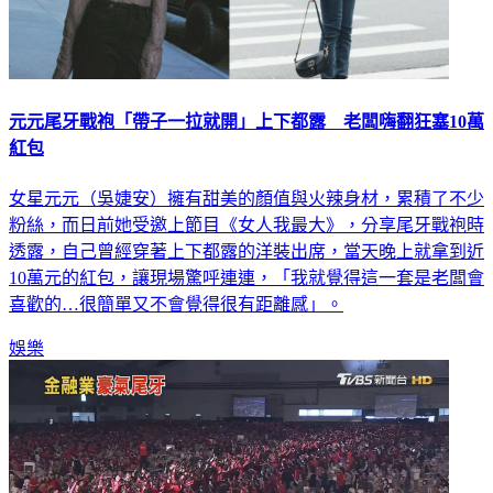
元元尾牙戰袍「帶子一拉就開」上下都露 老闆嗨翻狂塞10萬
紅包
女星元元（吳婕安）擁有甜美的顏值與火辣身材，累積了不少
粉絲，而日前她受邀上節目《女人我最大》，分享尾牙戰袍時
透露，自己曾經穿著上下都露的洋裝出席，當天晚上就拿到近
10萬元的紅包，讓現場驚呼連連，「我就覺得這一套是老闆會
喜歡的…很簡單又不會覺得很有距離感」。
娛樂