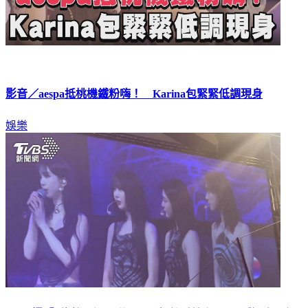
影音／aespa抵桃機鐵粉嗨！ Karina包緊緊低調現身
娛樂