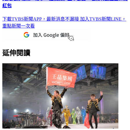
元元尾牙戰袍「帶子一拉就開」上下都露 老闆嗨翻狂塞10萬
紅包
下載TVBS新聞APP，最新消息不漏接
加入TVBS新聞LINE，
重點新聞一次看
延伸閱讀