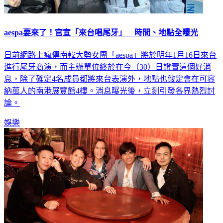
aespa要來了！官宣「來台唱尾牙」 時間、地點全曝光
日前網路上瘋傳南韓大勢女團「aespa」將於明年1月16日來台
進行尾牙商演，而主辦單位終於在今（30）日證實這個好消
息，除了確定4名成員都將來台表演外，地點也敲定會在可容
納萬人的南港展覽館4樓。消息曝光後，立刻引發各界熱烈討
論。
娛樂