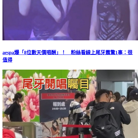
aespa爆「8位數天價唱酬」！ 粉絲看線上尾牙震驚1事：很
值得