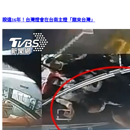
睽違16年！台灣燈會在台南主燈「龍來台灣」