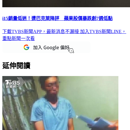
i15銷量低迷！遭巴克萊降評 蘋果股價暴跌創7週低點
下載TVBS新聞APP，最新消息不漏接
加入TVBS新聞LINE，
重點新聞一次看
延伸閱讀