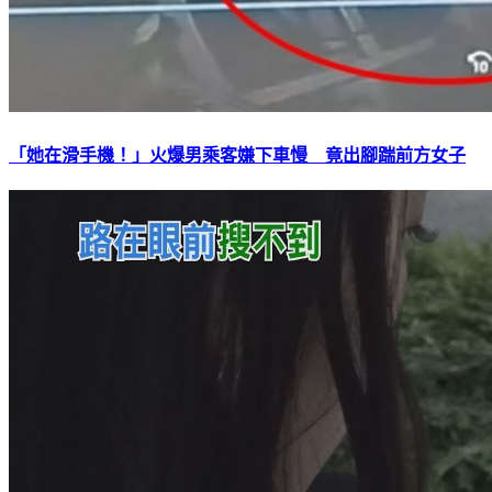
「她在滑手機！」火爆男乘客嫌下車慢 竟出腳踹前方女子