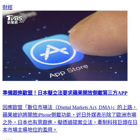
準備跟進歐盟！日本擬立法要求蘋果開放側載第三方APP
因應歐盟「數位市場法（Digital Markets Act, DMA)」的上路，
蘋果被迫將開放iPhone側載功能，近日外媒表示除了歐洲市場
之外，日本也有意跟進，擬透過提案立法，牽制科技巨頭在日
本市場主導地位的濫用。
科技