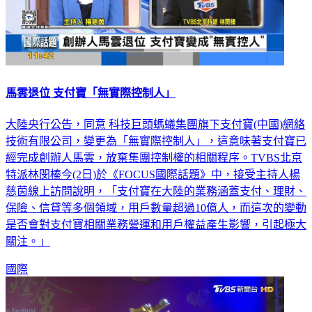
馬雲退位 支付寶「無實際控制人」
大陸央行公告，同意 科技巨頭螞蟻集團旗下支付寶(中國)網絡
技術有限公司，變更為「無實際控制人」，這意味著支付寶已
經完成創辦人馬雲，放棄集團控制權的相關程序。TVBS北京
特派林閔榛今(2日)於《FOCUS國際話題》中，接受主持人楊
慈茵線上訪問說明，「支付寶在大陸的業務涵蓋支付、理財、
保險、信貸等多個領域，用戶數量超過10億人，而這次的變動
是否會對支付寶相關業務營運和用戶權益產生影響，引起極大
關注。」
國際