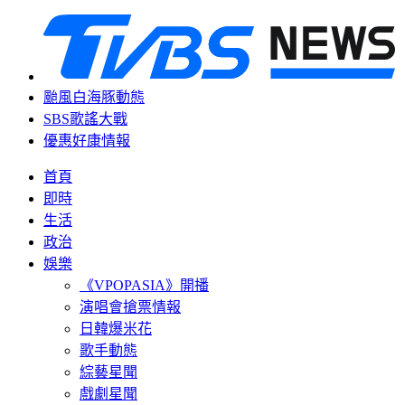
颱風白海豚動態
SBS歌謠大戰
優惠好康情報
首頁
即時
生活
政治
娛樂
《VPOPASIA》開播
演唱會搶票情報
日韓爆米花
歌手動態
綜藝星聞
戲劇星聞