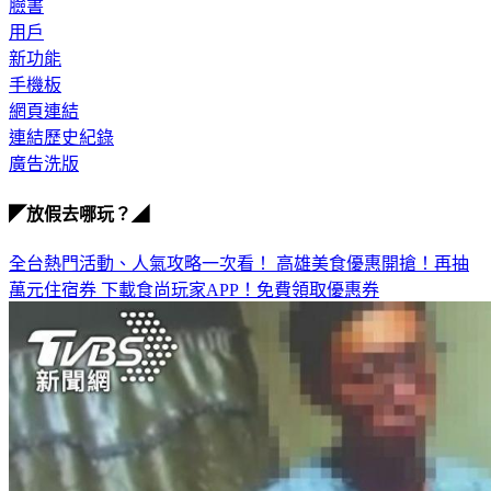
用戶
新功能
手機板
網頁連結
連結歷史紀錄
廣告洗版
◤放假去哪玩？◢
全台熱門活動、人氣攻略一次看！
高雄美食優惠開搶！再抽
萬元住宿券
下載食尚玩家APP！免費領取優惠券