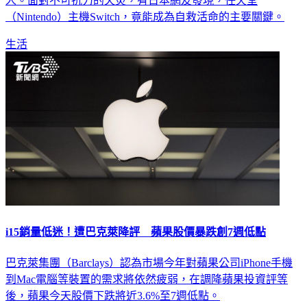
（Nintendo）主機Switch，竟能成為自救活命的主要關鍵。
生活
i15銷量低迷！遭巴克萊降評 蘋果股價暴跌創7週低點
巴克萊集團（Barclays）認為市場今年對蘋果公司iPhone手機
到Mac電腦等裝置的需求將依然疲弱，在調降蘋果投資評等
後，蘋果今天股價下跌將近3.6%至7週低點。
財經