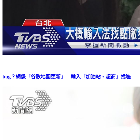
bug？網怨「谷歌地圖更新」 輸入「加油站、超商」找嘸