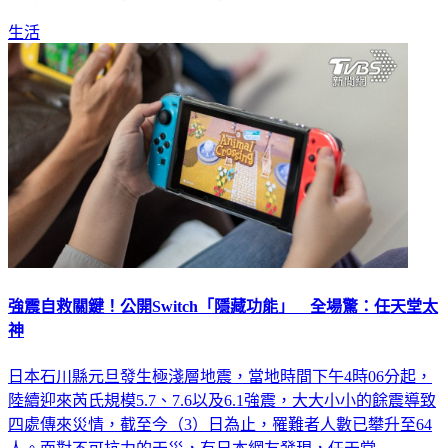
生活
強震自救關鍵！公開Switch「隱藏功能」 全場驚：任天堂太
神
日本石川縣元旦發生極淺層地震，當地時間下午4時06分起，
陸續迎來芮氏規模5.7、7.6以及6.1強震，大大小小的餘震導致
四處傳來災情，截至今（3）日為止，罹難者人數已攀升至64
人。面對不可抗力的天災，有日本網友發現，任天堂