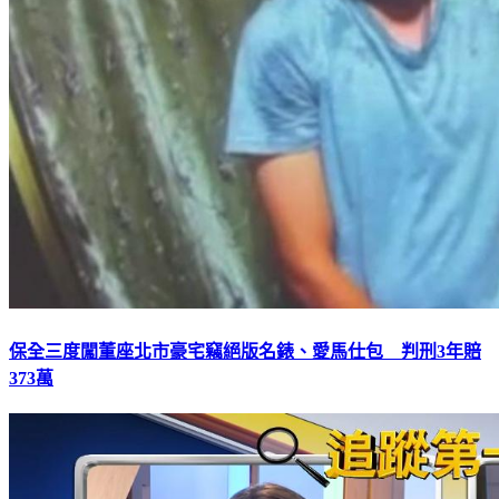
保全三度闖董座北市豪宅竊絕版名錶、愛馬仕包 判刑3年賠
373萬