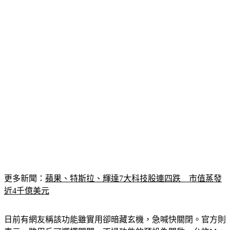
更多新聞：
蘋果、特斯拉、輝達7大科技股連四跌　市值蒸發
近4千億美元
日前有網友稱該功能雖實用卻暗藏玄機，急喊快關閉。官方則
表示，雖用戶可選擇關閉，不過功能的預設為開啟，允許Meta