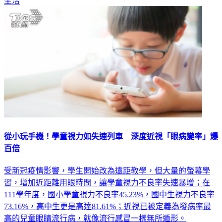
從小玩手機！學童視力如失速列車 深度近視「眼病變率」爆
百倍
受新冠疫情影響，學生開始改為遠距教學，但大量的螢幕學
習，增加近距離用眼時間，讓學童視力不良率失速暴增；在
111學年度，國小學童視力不良率45.23%，國中生視力不良率
73.16%，高中生更是高達81.61%；近視已被定義為發病率最
高的兒童眼睛流行病，就像流行感冒一樣無所遁形。