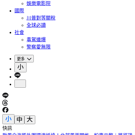
娛樂電影院
國際
川普對等關稅
全球必讀
社會
毒駕連爆
警察愛無限
更多
快訊