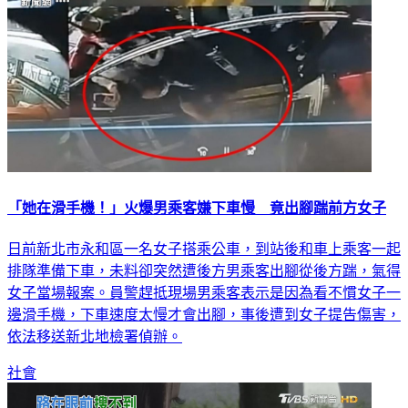
「她在滑手機！」火爆男乘客嫌下車慢 竟出腳踹前方女子
日前新北市永和區一名女子搭乘公車，到站後和車上乘客一起
排隊準備下車，未料卻突然遭後方男乘客出腳從後方踹，氣得
女子當場報案。員警趕抵現場男乘客表示是因為看不慣女子一
邊滑手機，下車速度太慢才會出腳，事後遭到女子提告傷害，
依法移送新北地檢署偵辦。
社會