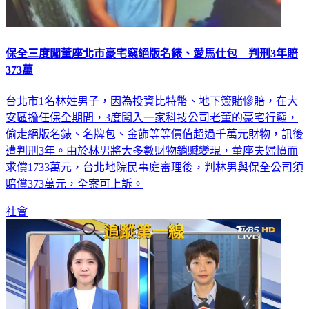
保全三度闖董座北市豪宅竊絕版名錶、愛馬仕包 判刑3年賠
373萬
台北市1名林姓男子，因為投資比特幣、地下簽賭慘賠，在大
安區擔任保全期間，3度闖入一家科技公司老董的豪宅行竊，
偷走絕版名錶、名牌包、金飾等等價值超過千萬元財物，訊後
遭判刑3年。由於林男將大多數財物銷贓變現，董座夫婦憤而
求償1733萬元，台北地院民事庭審理後，判林男與保全公司須
賠償373萬元，全案可上訴。
社會