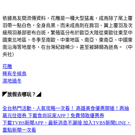
依據鳥友間流傳資料，花雕是一種大型猛禽，成鳥除了尾上覆
羽帶一點白色，全身烏黑，而未成鳥則在肩羽、翼上覆羽及次
級飛羽基部密布白斑，繁殖區分布於歐亞大陸從東歐往東至中
國東北地區，冬季至南歐、中東地區、南亞、東南亞、中國東
南沿海等地度冬，在台灣紀錄稀少，甚至被歸類為迷鳥。（中
央社）
花雕
稀有冬候鳥
濕地過冬
◤放假去哪玩？◢
全台熱門活動、人氣攻略一次看！
高雄美食優惠開搶！再抽
萬元住宿券
下載食尚玩家APP！免費領取優惠券
下載TVBS新聞APP，最新消息不漏接
加入TVBS新聞LINE，
重點新聞一次看