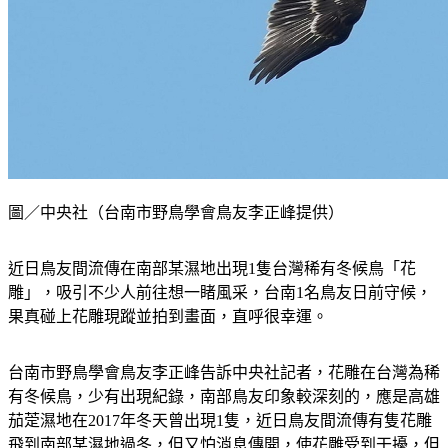
圖／中央社（台南市野鳥學會鳥友李正峰提供）
近日鳥友間流傳在南部某濕地出現1隻台灣稀有冬候鳥「花
雕」，吸引不少人前往想一睹風采，台南1名鳥友日前守候，
果真碰上花雕現蹤並拍到畫面，直呼很幸運。
台南市野鳥學會鳥友李正峰告訴中央社記者，花雕在台灣為稀
有冬候鳥，少有出現紀錄，南部鳥友印象較深刻的，應是高雄
茄萣濕地在2017年冬天曾出現1隻，近日鳥友間流傳有隻花雕
飛到南部某濕地過冬，但又怕消息傳開，使花雕受到干擾，但