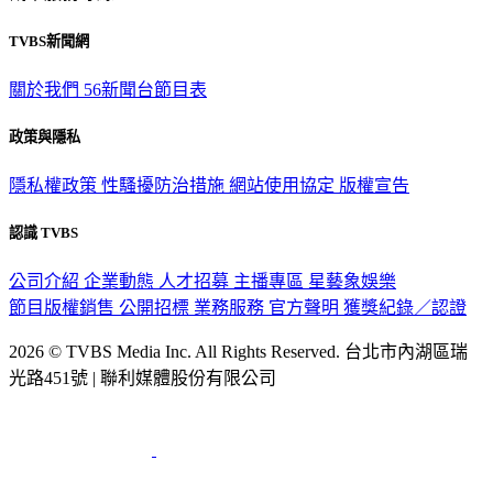
TVBS新聞網
關於我們
56新聞台節目表
政策與隱私
隱私權政策
性騷擾防治措施
網站使用協定
版權宣告
認識 TVBS
公司介紹
企業動態
人才招募
主播專區
星藝象娛樂
節目版權銷售
公開招標
業務服務
官方聲明
獲獎紀錄／認證
2026 © TVBS Media Inc. All Rights Reserved. 台北市內湖區瑞
光路451號 | 聯利媒體股份有限公司