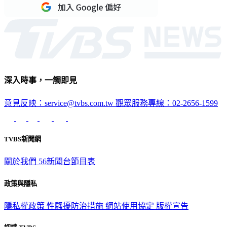
深入時事，一觸即見
意見反映：service@tvbs.com.tw
觀眾服務專線：02-2656-1599
TVBS新聞網
關於我們
56新聞台節目表
政策與隱私
隱私權政策
性騷擾防治措施
網站使用協定
版權宣告