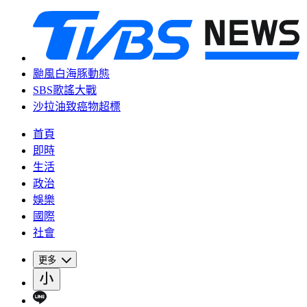
颱風白海豚動態
SBS歌謠大戰
沙拉油致癌物超標
首頁
即時
生活
政治
娛樂
國際
社會
更多