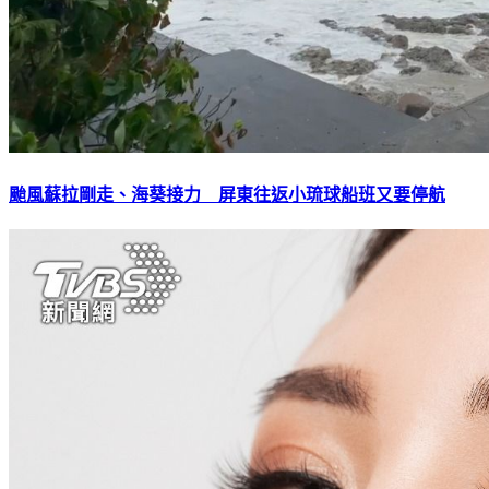
颱風蘇拉剛走、海葵接力 屏東往返小琉球船班又要停航