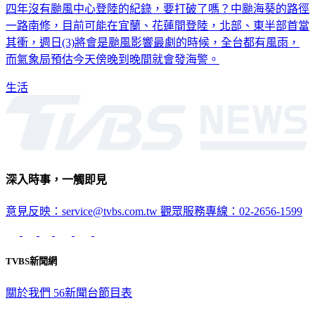
四年沒有颱風中心登陸的紀錄，要打破了嗎？中颱海葵的路徑
一路南修，目前可能在宜蘭、花蓮間登陸，北部、東半部首當
其衝，週日(3)將會是颱風影響最劇的時候，全台都有風雨，
而氣象局預估今天傍晚到晚間就會發海警。
生活
深入時事，一觸即見
意見反映：service@tvbs.com.tw
觀眾服務專線：02-2656-1599
TVBS新聞網
關於我們
56新聞台節目表