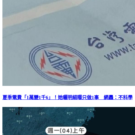
夏季電費「1萬變1千6」！她曬明細曝只做1事 網轟：不科學