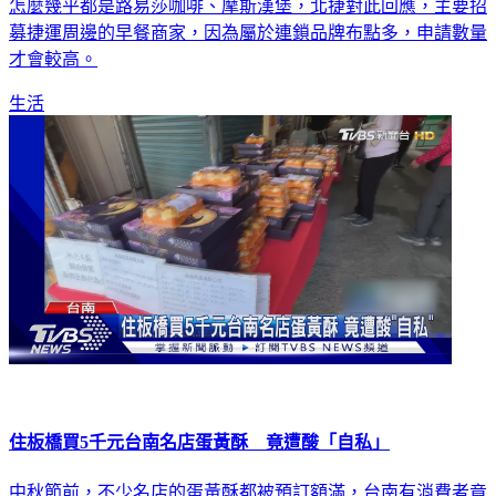
怎麼幾乎都是路易莎咖啡、摩斯漢堡，北捷對此回應，主要招
募捷運周邊的早餐商家，因為屬於連鎖品牌布點多，申請數量
才會較高。
生活
住板橋買5千元台南名店蛋黃酥 竟遭酸「自私」
中秋節前，不少名店的蛋黃酥都被預訂額滿，台南有消費者竟