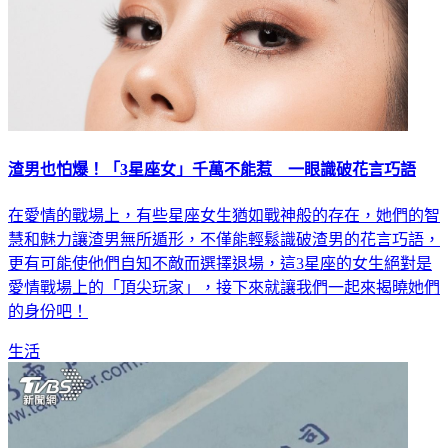
渣男也怕爆！「3星座女」千萬不能惹 一眼識破花言巧語
在愛情的戰場上，有些星座女生猶如戰神般的存在，她們的智
慧和魅力讓渣男無所遁形，不僅能輕鬆識破渣男的花言巧語，
更有可能使他們自知不敵而選擇退場，這3星座的女生絕對是
愛情戰場上的「頂尖玩家」，接下來就讓我們一起來揭曉她們
的身份吧！
生活