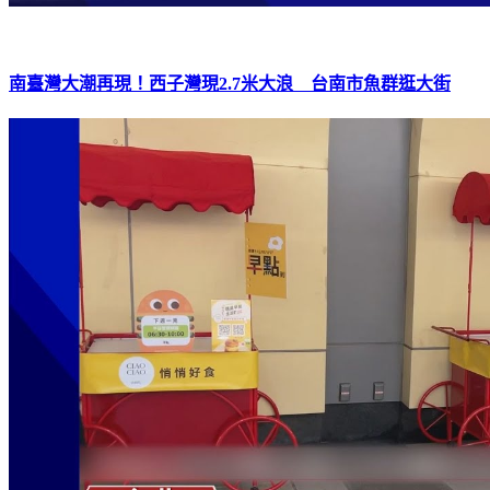
南臺灣大潮再現！西子灣現2.7米大浪 台南市魚群逛大街