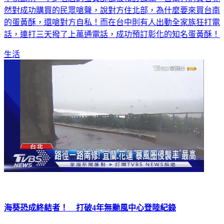
然對成功購買的民眾嗆聲，說對方住北部，為什麼要來買台南
的蛋黃酥，還嗆對方自私！而在台中則有人出動全家族狂打電
話，連打三天撥了上萬通電話，成功預訂彰化的知名蛋黃酥！
生活
海葵恐成終結者！ 打破4年無颱風中心登陸紀錄