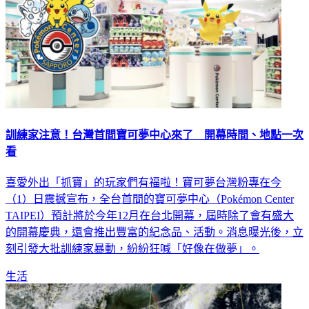
訓練家注意！台灣首間寶可夢中心來了 開幕時間、地點一次
看
喜愛外出「抓寶」的玩家們有福啦！寶可夢台灣粉專在今
（1）日震撼宣布，全台首間的寶可夢中心（Pokémon Center
TAIPEI）預計將於今年12月在台北開幕，屆時除了會有盛大
的開幕慶典，還會推出豐富的紀念品、活動。消息曝光後，立
刻引發大批訓練家暴動，紛紛狂喊「好像在做夢」。
生活