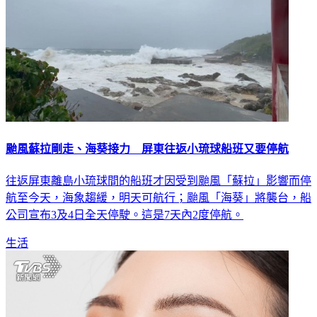
颱風蘇拉剛走、海葵接力 屏東往返小琉球船班又要停航
往返屏東離島小琉球間的船班才因受到颱風「蘇拉」影響而停
航至今天，海象趨緩，明天可航行；颱風「海葵」將襲台，船
公司宣布3及4日全天停駛。這是7天內2度停航。
生活