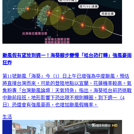
颱風假有望放到週一！海葵腳步變慢「抵台恐打轉」強風豪雨
狂炸
第11號颱風「海葵」今（1）日上午已增強為中度颱風，預估
將直撲台灣而來，可能的登陸地點以宜蘭、花蓮機率較高。氣
象粉專「台灣颱風論壇｜天氣特急」指出，海葵抵台前恐挑戰
中颱前段班，地形影響下恐出現不規則轉圈，到下週一（4
日）恐還會有強風豪雨，也增加颱風假機率。
生活