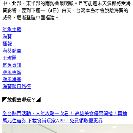
中，北部、東半部的雨勢會最明顯。且可能週末天氣都將受海
葵影響，要到下週一（4日）白天，台灣本島才會脫離海葵的
威脅，逐漸登陸中國福建。
氣象主播
海葵
播報
海葵颱風
王淑麗
氣象資訊
颱風專區
颱風海葵
海葵颱風路徑
◤放假去哪玩？◢
全台熱門活動、人氣攻略一次看！
高雄美食優惠開搶！再抽
萬元住宿券
下載食尚玩家APP！免費領取優惠券