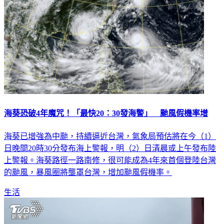
海葵恐破4年魔咒！「最快20：30發海警」 颱風假機率增
海葵已增強為中颱，持續逼近台灣，氣象局預估將在今（1）
日晚間20時30分發布海上警報，明（2）日清晨或上午發布陸
上警報。海葵路徑一路南修，很可能成為4年來首個登陸台灣
的颱風，暴風圈將壟罩台灣，增加颱風假機率。
生活