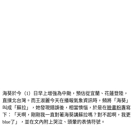
海葵於今（1）日早上增強為中颱，預估從宜蘭、花蓮登陸，
直撲北台灣。而王淑麗今天在播報氣象資訊時，頻將「海葵」
叫成「蘇拉」，她發現錯誤後，相當懊惱，於是在
臉書粉專
寫
下：「天啊，剛剛我一直對著海葵講蘇拉嗎？對不起啊，我更
blue了」，並在文內附上哭泣、頭暈的表情符號。