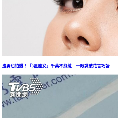
渣男也怕爆！「3星座女」千萬不能惹 一眼識破花言巧語