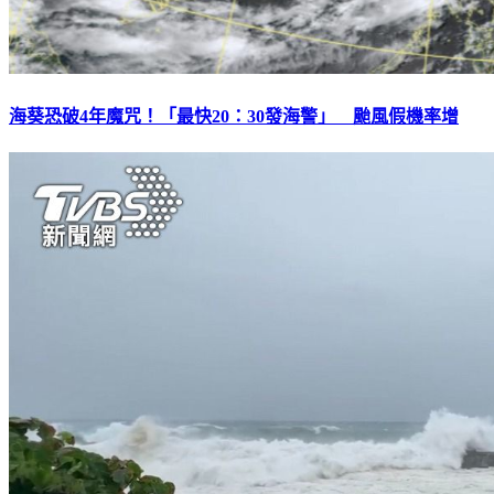
海葵恐破4年魔咒！「最快20：30發海警」 颱風假機率增