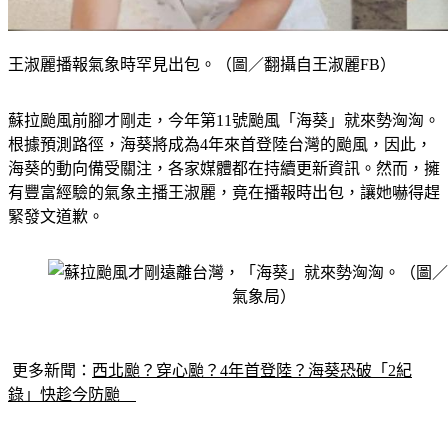
王淑麗播報氣象時罕見出包。（圖／翻攝自王淑麗FB）
蘇拉颱風前腳才剛走，今年第11號颱風「海葵」就來勢洶洶。
根據預測路徑，海葵將成為4年來首登陸台灣的颱風，因此，
海葵的動向備受關注，各家媒體都在持續更新資訊。然而，擁
有豐富經驗的氣象主播王淑麗，竟在播報時出包，讓她嚇得趕
緊發文道歉。
更多新聞：
西北颱？穿心颱？4年首登陸？海葵恐破「2紀
錄」快趁今防颱　