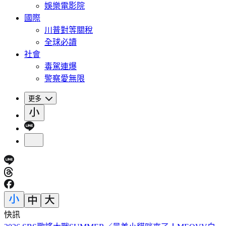
娛樂電影院
國際
川普對等關稅
全球必讀
社會
毒駕連爆
警察愛無限
更多
快訊