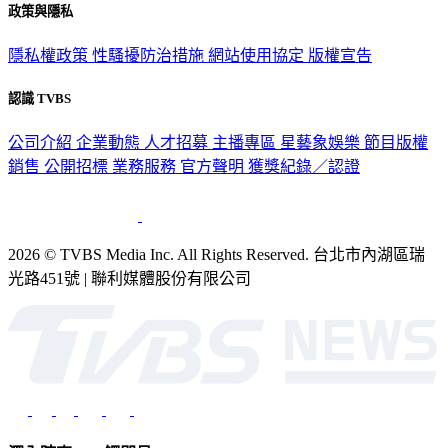
政策與隱私
隱私權政策
性騷擾防治措施
網站使用協定
版權宣告
認識 TVBS
公司介紹
企業動態
人才招募
主播專區
星藝象娛樂
節目版權
銷售
公開招標
業務服務
官方聲明
獲獎紀錄／認證
2026 © TVBS Media Inc. All Rights Reserved. 台北市內湖區瑞
光路451號 | 聯利媒體股份有限公司