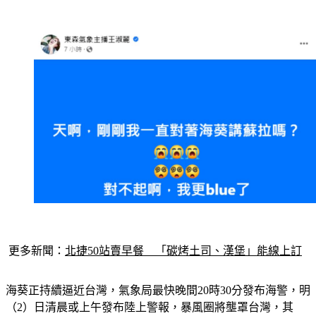
更多新聞：
北捷50站賣早餐　「碳烤土司、漢堡」能線上訂
海葵正持續逼近台灣，氣象局最快晚間20時30分發布海警，明
（2）日清晨或上午發布陸上警報，暴風圈將壟罩台灣，其