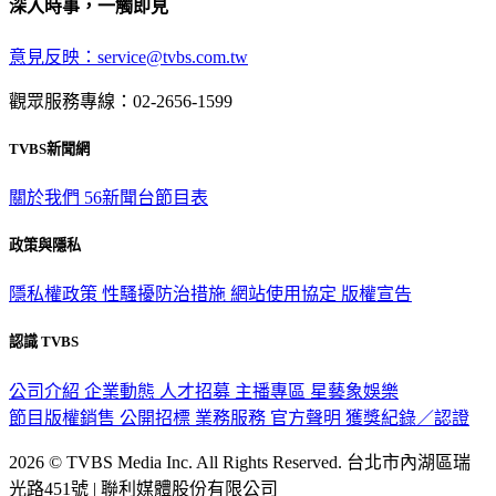
深入時事，一觸即見
意見反映：service@tvbs.com.tw
觀眾服務專線：02-2656-1599
TVBS新聞網
關於我們
56新聞台節目表
政策與隱私
隱私權政策
性騷擾防治措施
網站使用協定
版權宣告
認識 TVBS
公司介紹
企業動態
人才招募
主播專區
星藝象娛樂
節目版權銷售
公開招標
業務服務
官方聲明
獲獎紀錄／認證
2026 © TVBS Media Inc. All Rights Reserved. 台北市內湖區瑞
光路451號 | 聯利媒體股份有限公司