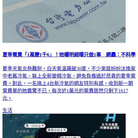
夏季電費「1萬變1千6」！她曬明細曝只做1事 網轟：不科學
夏季天氣炎熱難耐，白天氣溫飆破30度，不少家庭紛紛汰換家
中老舊冷氣、裝上全新變頻冷氣，避免負擔過於昂貴的夏季電
費。對此，一名換上4台新冷氣的網友特別有感，收到新一期
電費單的她震驚不已，每次近1萬元的電費居然只剩下1617
元。
生活