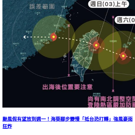
颱風假有望放到週一！海葵腳步變慢「抵台恐打轉」強風豪雨
狂炸