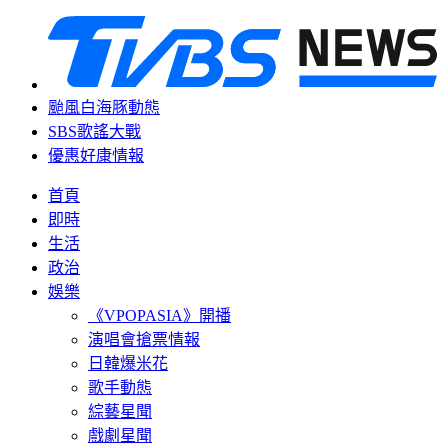
颱風白海豚動態
SBS歌謠大戰
優惠好康情報
首頁
即時
生活
政治
娛樂
《VPOPASIA》開播
演唱會搶票情報
日韓爆米花
歌手動態
綜藝星聞
戲劇星聞