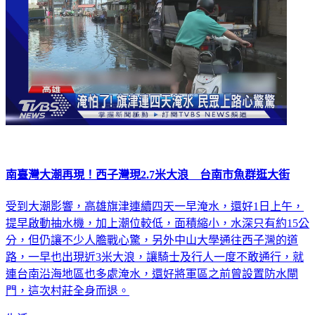
南臺灣大潮再現！西子灣現2.7米大浪 台南市魚群逛大街
受到大潮影響，高雄旗津連續四天一早淹水，還好1日上午，
提早啟動抽水機，加上潮位較低，面積縮小，水深只有約15公
分，但仍讓不少人膽戰心驚，另外中山大學通往西子灣的道
路，一早也出現近3米大浪，讓騎士及行人一度不敢通行，就
連台南沿海地區也多處淹水，還好將軍區之前曾設置防水閘
門，這次村莊全身而退。