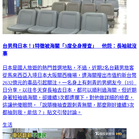
台男飛日本！1特徵被海關「3度全身搜查」 他怨：長袖就沒
事
日本是國人旅遊的熱門首選地點，不過，近期2名台籍男旅客
從馬來西亞入境日本大阪關西機場，遭海關搜出市值約新台幣
2632億元的毒品引起關注。一名身上有刺青的男網友今（19）
日分享，以往冬天穿長袖去日本，都可以順利過海關，但近期
身著短袖過海關，卻連續3次都遭攔下，對他做詳細的檢查，
這讓他傻眼問，「說隨機抽查跟刺青無關，那麼剛好連續3次
都抽到我，能信？」貼文引發討論。
生活