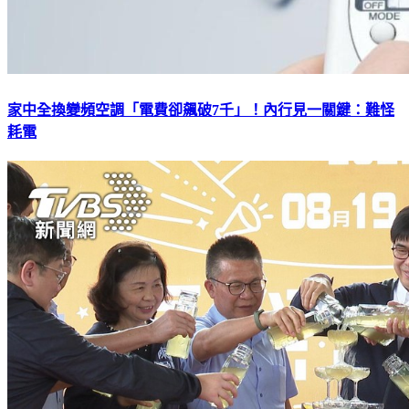
家中全換變頻空調「電費卻飆破7千」！內行見一關鍵：難怪
耗電