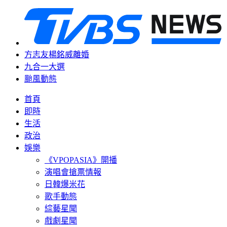
方志友楊銘威離婚
九合一大選
颱風動態
首頁
即時
生活
政治
娛樂
《VPOPASIA》開播
演唱會搶票情報
日韓爆米花
歌手動態
綜藝星聞
戲劇星聞