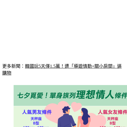
更多新聞：
韓國玩5天僅1.5萬！遭「導遊情勒+關小房間」逼
購物