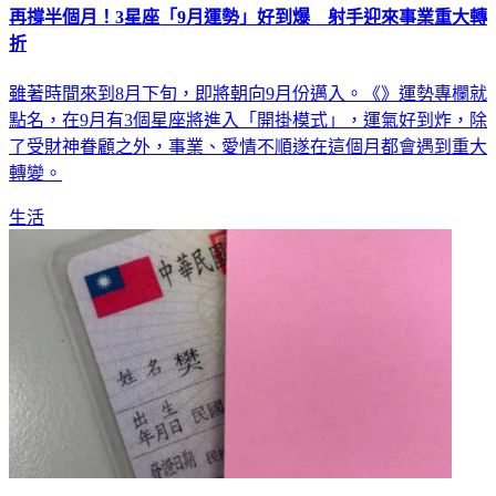
再撐半個月！3星座「9月運勢」好到爆 射手迎來事業重大轉
折
雖著時間來到8月下旬，即將朝向9月份邁入。《》運勢專欄就
點名，在9月有3個星座將進入「開掛模式」，運氣好到炸，除
了受財神眷顧之外，事業、愛情不順遂在這個月都會遇到重大
轉變。
生活