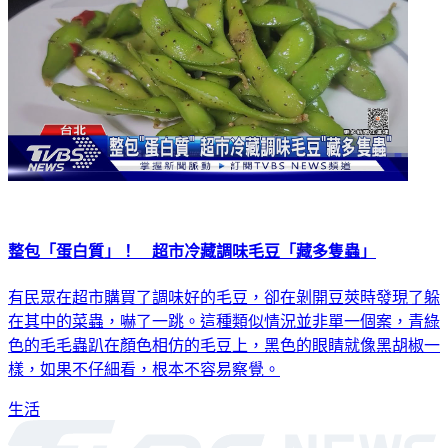
整包「蛋白質」！ 超市冷藏調味毛豆「藏多隻蟲」
有民眾在超市購買了調味好的毛豆，卻在剝開豆莢時發現了躲
在其中的菜蟲，嚇了一跳。這種類似情況並非單一個案，青綠
色的毛毛蟲趴在顏色相仿的毛豆上，黑色的眼睛就像黑胡椒一
樣，如果不仔細看，根本不容易察覺。
生活