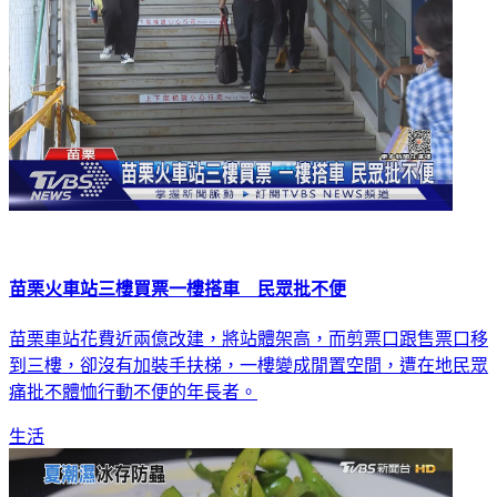
苗栗火車站三樓買票一樓搭車 民眾批不便
苗栗車站花費近兩億改建，將站體架高，而剪票口跟售票口移
到三樓，卻沒有加裝手扶梯，一樓變成閒置空間，遭在地民眾
痛批不體恤行動不便的年長者。
生活