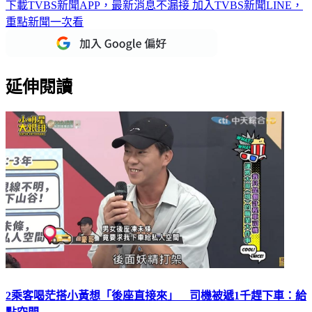
下載TVBS新聞APP，最新消息不漏接
加入TVBS新聞LINE，
重點新聞一次看
延伸閱讀
2乘客喝茫搭小黃想「後座直接來」 司機被遞1千趕下車：給