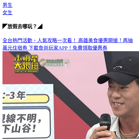
男生
女生
◤放假去哪玩？◢
全台熱門活動、人氣攻略一次看！
高雄美食優惠開搶！再抽
萬元住宿券
下載食尚玩家APP！免費領取優惠券