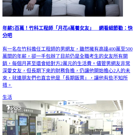
年薪5百萬！竹科工程師「月花4萬養女友」 網看細節勸：快
分吧
有一名在竹科擔任工程師的男網友，雖然擁有高達400萬至500
萬間的年薪，卻一手包辦了目前仍是全職考生的女友所有開
銷，每個月甚至還會給對方2萬元的生活費。儘管男網友非常
深愛女友，但長期下來的財務負擔，仍讓他開始擔心2人的未
來，就連朋友們也直言他是「長期飯票」，讓他有些不知所
措。
生活