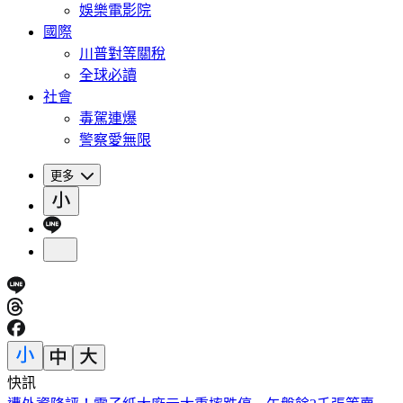
娛樂電影院
國際
川普對等關稅
全球必讀
社會
毒駕連爆
警察愛無限
更多
快訊