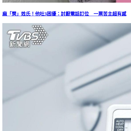
麻「樊」姓氏！他吐3困擾：討厭電話訂位 一票苦主超有感