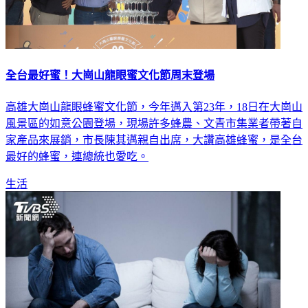
全台最好蜜！大崗山龍眼蜜文化節周末登場
高雄大崗山龍眼蜂蜜文化節，今年邁入第23年，18日在大崗山
風景區的如意公園登場，現場許多蜂農、文青市集業者帶著自
家產品來展銷，市長陳其邁親自出席，大讚高雄蜂蜜，是全台
最好的蜂蜜，連總統也愛吃。
生活