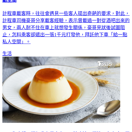
點空間
計程車載客時，往往會遇見一些客人提出奇葩的要求，對此，
計程車司機豪哥分享載客經驗，表示曾載過一對從酒吧出來的
男女，兩人耐不住在車上就想發生關係，豪哥見狀後試圖阻
止，怎料乘客卻遞出一張1千元打發他，拜託他下車「給一點
私人空間」。
生活