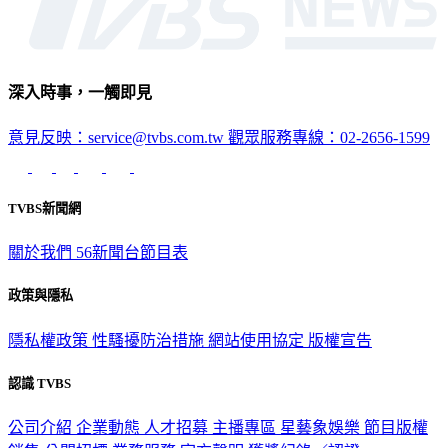
深入時事，一觸即見
意見反映：service@tvbs.com.tw
觀眾服務專線：02-2656-1599
TVBS新聞網
關於我們
56新聞台節目表
政策與隱私
隱私權政策
性騷擾防治措施
網站使用協定
版權宣告
認識 TVBS
公司介紹
企業動態
人才招募
主播專區
星藝象娛樂
節目版權