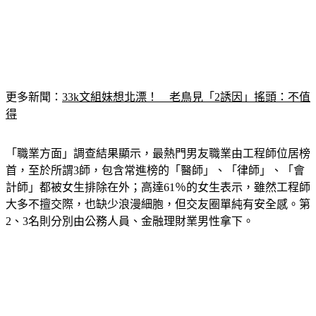
更多新聞：
33k文組妹想北漂！　老鳥見「2誘因」搖頭：不值
得
「職業方面」調查結果顯示，最熱門男友職業由
工程師
位居榜
首，至於所謂3師，包含常進榜的「醫師」、「律師」、「會
計師」都被女生排除在外；高達61％的女生表示，雖然工程師
大多不擅交際，也缺少浪漫細胞，但交友圈單純有安全感。第
2、3名則分別由公務人員、金融理財業男性拿下。