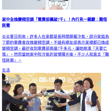
家中全換變頻空調「電費卻飆破7千」！內行見一關鍵：難怪
耗電
炎炎夏日到來，許多人在家都是長時間開著冷氣，部分家庭為
了節約電費會改換變頻空調，不過有網友卻表示家裡都已換成
變頻空調，最近收到電費卻高達7千多元，讓她崩潰「天要亡
我」，然而當她家中吹冷氣的習慣曝光後，不少人就直言「難
怪耗電」。
生活