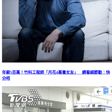
年薪5百萬！竹科工程師「月花4萬養女友」 網看細節勸：快
分吧