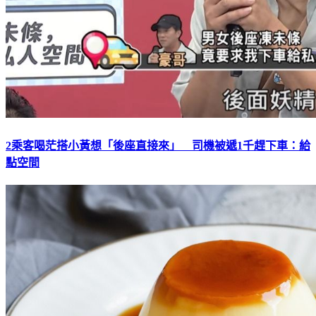
2乘客喝茫搭小黃想「後座直接來」 司機被遞1千趕下車：給
點空間