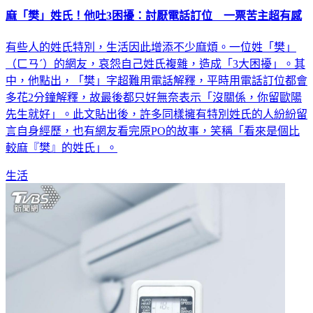
麻「樊」姓氏！他吐3困擾：討厭電話訂位 一票苦主超有感
有些人的姓氏特別，生活因此增添不少麻煩。一位姓「樊」
（ㄈㄢˊ）的網友，哀怨自己姓氏複雜，造成「3大困擾」。其
中，他點出，「樊」字超難用電話解釋，平時用電話訂位都會
多花2分鐘解釋，故最後都只好無奈表示「沒關係，你留歐陽
先生就好」。此文貼出後，許多同樣擁有特別姓氏的人紛紛留
言自身經歷，也有網友看完原PO的故事，笑稱「看來是個比
較麻『樊』的姓氏」。
生活