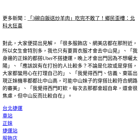
更多新聞：
「3碗白飯送炒羊肉」吃完不敢了！鄉民歪樓：北
科大狂喜
對此，大家便提出見解，「很多服飾店、網美店都在那附近，
所以女生會特別多，我也只有要買衣服才會去中山晃」、「我
身邊的正妹的都搭Uber不搭捷運，晚上才會出門因為不想曬太
陽」、「應該說有在打扮的人比較多？不論是化妝或是穿搭，
大家都蠻用心在打理自己的」、「我覺得西門、信義、東區出
現正妹機率都都比中山高，可能中山妹子的穿搭比較符合網路
的審美」、「我覺得西門町欸，每次去那都會超自卑，還會很
焦慮，但中山反而比較自在」。
台北捷運
車站
正妹
捷運站
服飾店