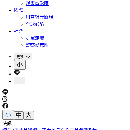
娛樂電影院
國際
川普對等關稅
全球必讀
社會
毒駕連爆
警察愛無限
更多
快訊