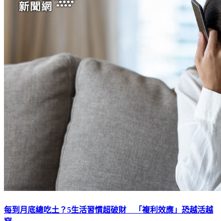
每到月底總吃土？5生活習慣超破財 「複利效應」恐越活越