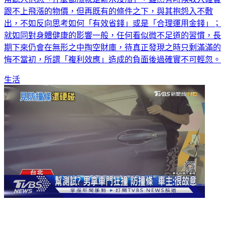
跟不上飛漲的物價，但再既有的條件之下，與其抱怨入不敷
出，不如反向思考如何「有效省錢」或是「合理運用金錢」；
就如同對身體健康的影響一般，任何看似微不足道的習慣，長
期下來仍會在無形之中掏空財庫，待真正發現之時只剩滿滿的
悔不當初，所謂「複利效應」造成的負面後過確實不可輕忽。
生活