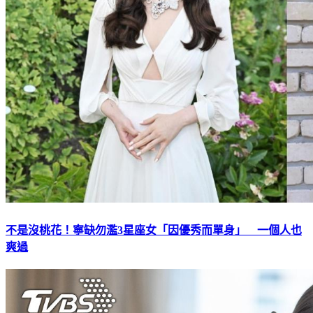
不是沒桃花！寧缺勿濫3星座女「因優秀而單身」 一個人也
爽過