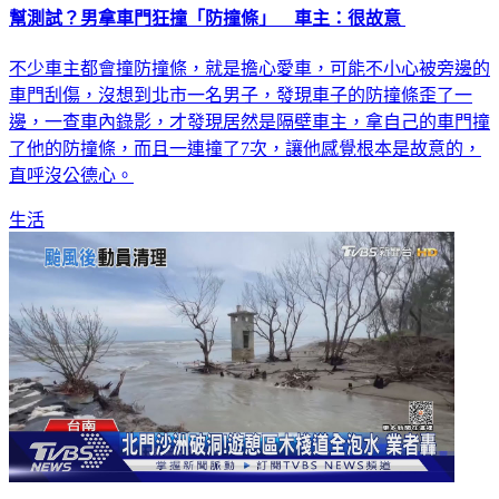
幫測試？男拿車門狂撞「防撞條」 車主：很故意
不少車主都會撞防撞條，就是擔心愛車，可能不小心被旁邊的
車門刮傷，沒想到北市一名男子，發現車子的防撞條歪了一
邊，一查車內錄影，才發現居然是隔壁車主，拿自己的車門撞
了他的防撞條，而且一連撞了7次，讓他感覺根本是故意的，
直呼沒公德心。
生活