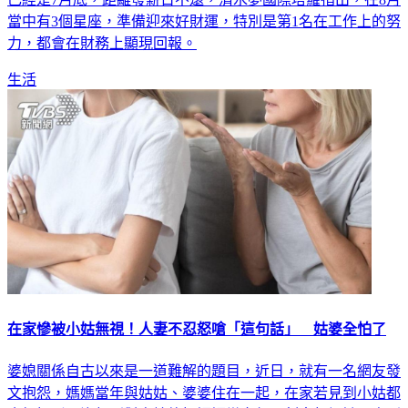
當中有3個星座，準備迎來好財運，特別是第1名在工作上的努
力，都會在財務上顯現回報。
生活
在家慘被小姑無視！人妻不忍怒嗆「這句話」 姑婆全怕了
婆媳關係自古以來是一道難解的題目，近日，就有一名網友發
文抱怨，媽媽當年與姑姑、婆婆住在一起，在家若見到小姑都