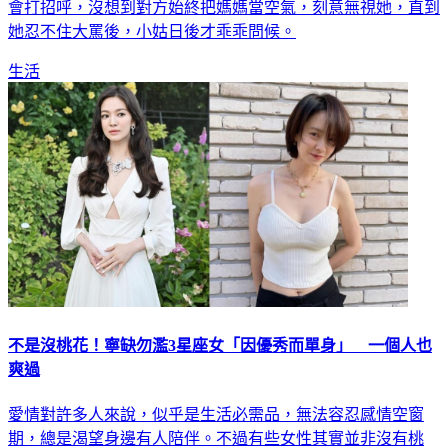
會打招呼，沒想到對方始終把媽媽當空氣，刻意無視她，直到
她忍不住大罵後，小姑日後才乖乖問候。
生活
不是沒桃花！寧缺勿濫3星座女「因優秀而單身」 一個人也
爽過
愛情對許多人來說，似乎是生活必需品，無法容忍感情空窗
期，總是渴望身邊有人陪伴。不過有些女性其實並非沒有桃