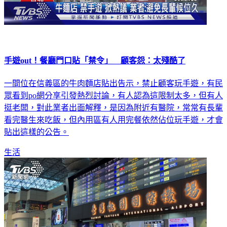
手遊out！餐廳門口貼「禁令」 顧客怨：太殘酷了
一間位在信義區的牛肉麵店貼出告示，禁止顧客玩手遊，有民
眾看到po網分享引發熱烈討論，有人認為這限制太多，但有人
挺老闆，對此業者出面解釋，是因為附近有醫院，常常有長輩
看完醫生來吃飯，但內用區有人用完餐依然佔位玩手遊，才會
貼出這樣的公告。
生活