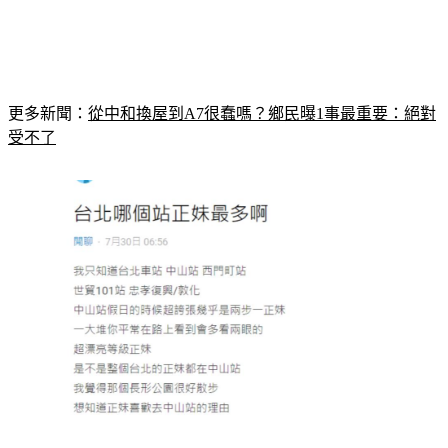
更多新聞：
從中和換屋到A7很蠢嗎？鄉民曝1事最重要：絕對
受不了