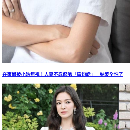
在家慘被小姑無視！人妻不忍怒嗆「這句話」 姑婆全怕了