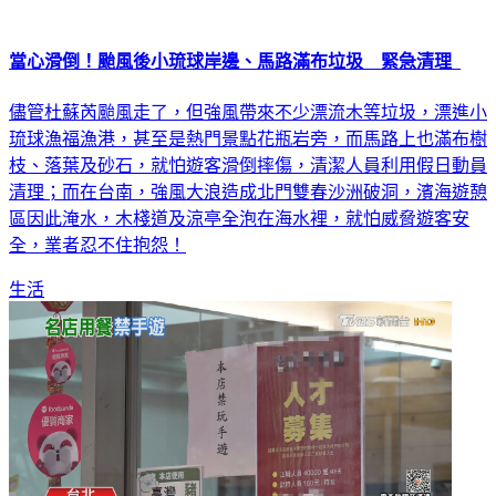
當心滑倒！颱風後小琉球岸邊、馬路滿布垃圾 緊急清理
儘管杜蘇芮颱風走了，但強風帶來不少漂流木等垃圾，漂進小
琉球漁福漁港，甚至是熱門景點花瓶岩旁，而馬路上也滿布樹
枝、落葉及砂石，就怕遊客滑倒摔傷，清潔人員利用假日動員
清理；而在台南，強風大浪造成北門雙春沙洲破洞，濱海遊憩
區因此淹水，木棧道及涼亭全泡在海水裡，就怕威脅遊客安
全，業者忍不住抱怨！
生活