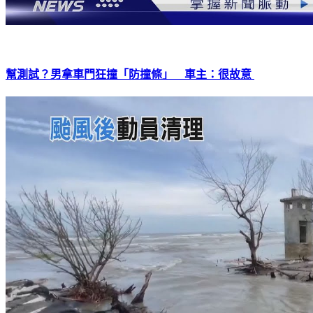
幫測試？男拿車門狂撞「防撞條」 車主：很故意