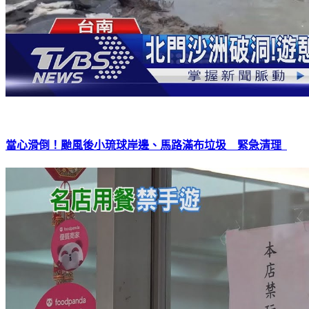
當心滑倒！颱風後小琉球岸邊、馬路滿布垃圾 緊急清理