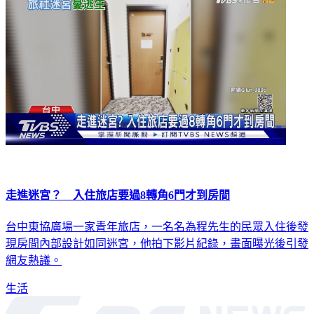
走進迷宮？ 入住旅店要過8轉角6門才到房間
台中東協廣場一家青年旅店，一名名為程先生的民眾入住後發
現房間內部設計如同迷宮，他拍下影片紀錄，畫面曝光後引發
網友熱議。
生活