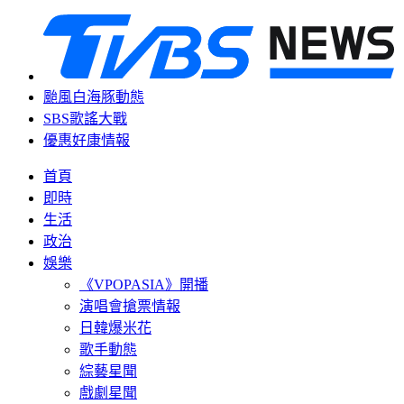
颱風白海豚動態
SBS歌謠大戰
優惠好康情報
首頁
即時
生活
政治
娛樂
《VPOPASIA》開播
演唱會搶票情報
日韓爆米花
歌手動態
綜藝星聞
戲劇星聞