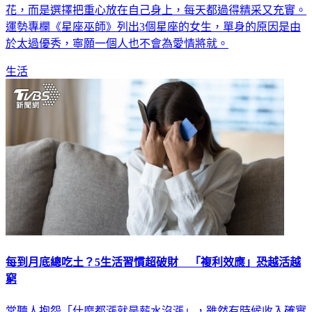
花，而是選擇把重心放在自己身上，每天都過得精采又充實。
運勢專欄《星座巫師》列出3個星座的女生，單身的原因是由
於太過優秀，寧願一個人也不會為愛情將就。
生活
每到月底總吃土？5生活習慣超破財 「複利效應」恐越活越
窮
常聽人抱怨「什麼都漲就是薪水沒漲」，雖然有時候收入確實