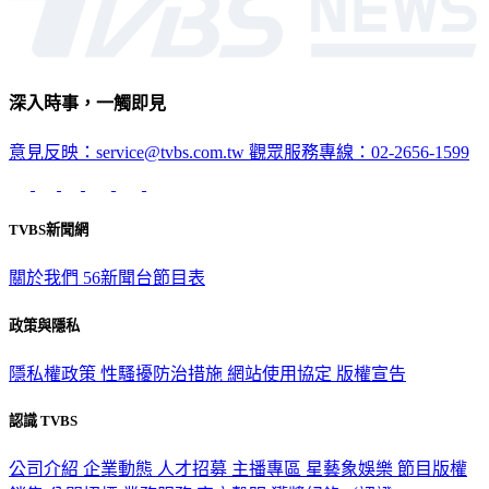
深入時事，一觸即見
意見反映：service@tvbs.com.tw
觀眾服務專線：02-2656-1599
TVBS新聞網
關於我們
56新聞台節目表
政策與隱私
隱私權政策
性騷擾防治措施
網站使用協定
版權宣告
認識 TVBS
公司介紹
企業動態
人才招募
主播專區
星藝象娛樂
節目版權