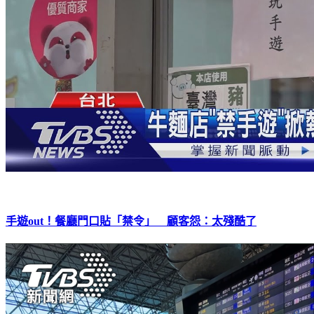
手遊out！餐廳門口貼「禁令」 顧客怨：太殘酷了