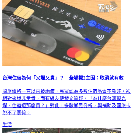
台灣住宿為何「又爛又貴」？ 全場揭2主因：取消就有救
國旅價格一直以來被詬病，民眾認為多數住宿品質不夠好，卻
相對來說非常貴，而有網友便發文質疑，「為什麼台灣觀光
爛，住宿還那麼貴？」對此，多數鄉民分析，與補助及國旅卡
脫不了關係。
生活