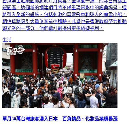
香港迪士尼樂園即將於11月揭幕，全球獨一無二的冰雪奇緣主
題園區。這個新的擴建項目將不僅重現電影中的經典場景，還
將引入全新的設施，包括刺激的雲霄飛車和迷人的魔雪小船。
相信這將吸引大量旅客前往體驗。此舉也是香港政府努力推動
觀光業的一部分，他們還計劃提供更多旅遊福利。
生活
單月30萬台灣旅客湧入日本 百貨精品、化妝品業績暴漲