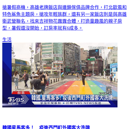
搶攻暑假財！老牌飯店聯手家具業 打造全球唯一鯊魚主題房
搶暑假商機，高雄老牌飯店與連鎖傢俱品牌合作，打北歐風和
特色鯊魚主題房，搶攻年輕族群，還有另一家飯店則是與高雄
衛武營聯名，找來吉祥物花露露合體，打造童趣風的親子房
型，暑假還沒開始，訂房率就有6成多。
生活