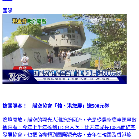
財。
國際
搶國際客！ 貓空協會「韓、港旅展」送500元券
邊境開放，貓空的觀光人潮紛紛回流，光是從貓空纜車運量數
據來看，今年上半年達到115萬人次，比去年成長108%而貓空