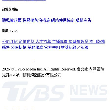
關於我們
56新聞台節目表
政策與隱私
隱私權政策
性騷擾防治措施
網站使用協定
版權宣告
認識 TVBS
公司介紹
企業動態
人才招募
主播專區
星藝象娛樂
節目版權
銷售
公開招標
業務服務
官方聲明
獲獎紀錄／認證
2026 © TVBS Media Inc. All Rights Reserved. 台北市內湖區瑞
光路451號 | 聯利媒體股份有限公司