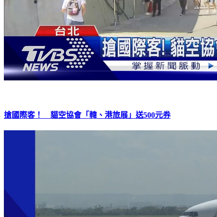
搶國際客！ 貓空協會「韓、港旅展」送500元券