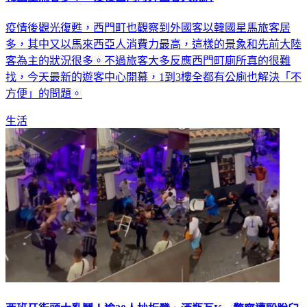
韓國星馬客多！ 疫後西門町外國客大洗牌
疫情後觀光復甦，西門町也觀察到外國客以韓國星馬旅客居
多，其中又以馬來西亞人消費力最高，這樣的景象和先前大陸
客為主的狀況很多。不過旅客大多反應西門町廁所真的很難
找，今天最新的遊客中心開幕，1到3樓全都有公廁也解決「不
方便」的問題。
生活