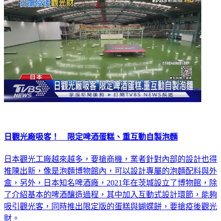
日觀光廠吸客！ 限定啤酒蛋糕、重互動自製泡麵
日本觀光工廠越來越多，要搶商機，業者針對內部的設計也得
推陳出新，像是泡麵博物館內，可以設計專屬的泡麵配料與外
盒，另外，日本知名啤酒廠，2021年在茨城設立了博物館，除
了介紹基本的啤酒釀造過程，其中加入互動式設計環節，能夠
吸引觀光客，同時推出限定版的蛋糕與蝴蝶餅，要搶疫後觀光