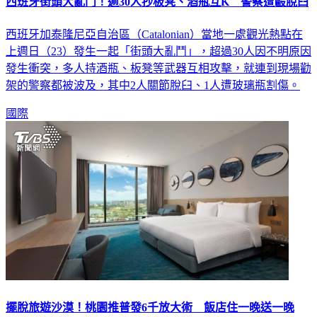
西班牙街頭大亂鬥！逾30人抄板凳、酒瓶互K 警察遭毆脫臼
西班牙加泰隆尼亞自治區（Catalonian）當地一處觀光熱點在
上週日（23）發生一起「街頭大亂鬥」，超過30人因不明原因
發生衝突，多人持酒瓶、板凳等武器互相攻擊，就連到現場勸
架的警察都被波及，其中2人關節脫臼、1人遭玻璃瓶割傷。
國際