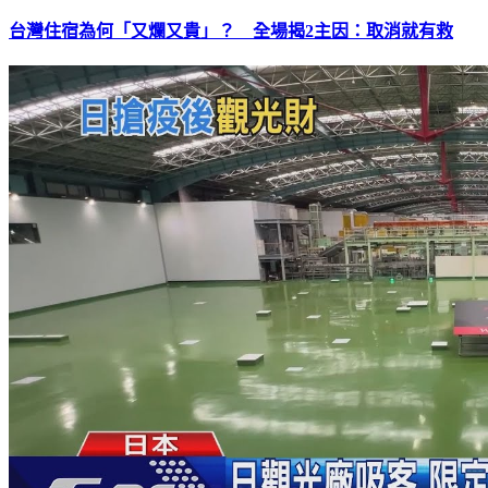
台灣住宿為何「又爛又貴」？ 全場揭2主因：取消就有救