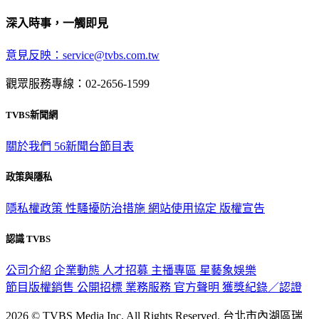
深入時事，一觸即見
意見反映：service@tvbs.com.tw
觀眾服務專線：02-2656-1599
TVBS新聞網
關於我們
56新聞台節目表
政策與隱私
隱私權政策
性騷擾防治措施
網站使用協定
版權宣告
認識 TVBS
公司介紹
企業動態
人才招募
主播專區
星藝象娛樂
節目版權銷售
公開招標
業務服務
官方聲明
獲獎紀錄／認證