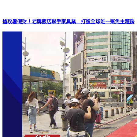
搶攻暑假財！老牌飯店聯手家具業 打造全球唯一鯊魚主題房