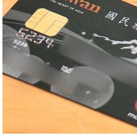
靈夥伴
超準測字!這輩子正緣何時會出現