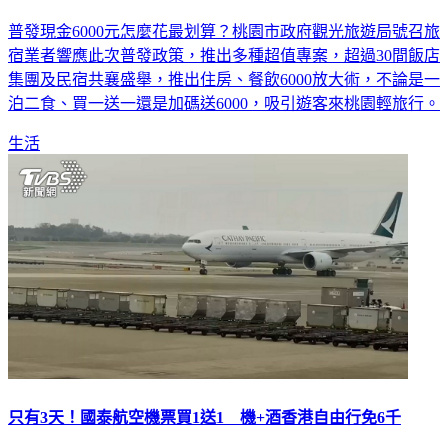
擺脫旅遊沙漠！桃園推普發6千放大術 飯店住一晚送一晚
普發現金6000元怎麼花最划算？桃園市政府觀光旅遊局號召旅
宿業者響應此次普發政策，推出多種超值專案，超過30間飯店
集團及民宿共襄盛舉，推出住房、餐飲6000放大術，不論是一
泊二食、買一送一還是加碼送6000，吸引遊客來桃園輕旅行。
生活
只有3天！國泰航空機票買1送1 機+酒香港自由行免6千