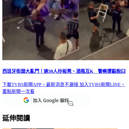
西班牙街頭大亂鬥！逾30人抄板凳、酒瓶互K 警察遭毆脫臼
下載TVBS新聞APP，最新消息不漏接
加入TVBS新聞LINE，
重點新聞一次看
延伸閱讀