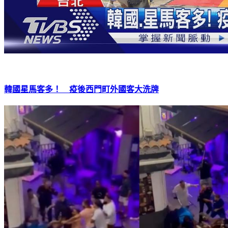
韓國星馬客多！ 疫後西門町外國客大洗牌