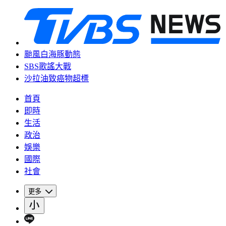
颱風白海豚動態
SBS歌謠大戰
沙拉油致癌物超標
首頁
即時
生活
政治
娛樂
國際
社會
更多