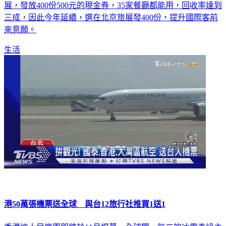
發展協會，也把商機轉到國際觀光客，去年在韓國及香港旅
展，發放400份500元的現金券，35家餐廳都能用，回收率達到
三成，因此今年延續，選在北京旅展發400份，提升國際客前
來意願。
生活
港50萬張機票送全球 與台12旅行社推買1送1