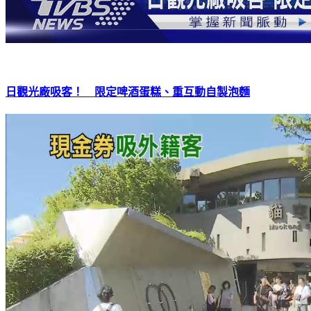
日觀光廠吸客！ 限定啤酒蛋糕、重互動自製泡麵