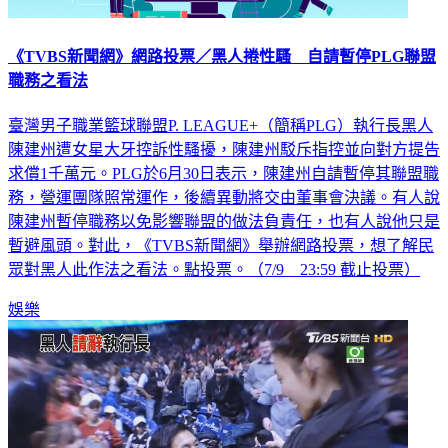
《TVBS新聞網》網路投票／黑人捲性騷 自請暫停PLG聯盟
職務之看法
臺灣男子職業籃球聯盟P. LEAGUE+（簡稱PLG）執行長黑人
陳建州遭女星大牙控訴性騷擾，陳建州駁斥指控並向對方提告
求償1千萬元。PLG於6月30日表示，陳建州自請暫停其聯盟職
務，營運團隊照常運作，後續異動將交由董事會決議。有人說
陳建州暫停職務以免影響聯盟的做法負責任，也有人說他只是
暫避風頭。對此，《TVBS新聞網》舉辦網路投票，想了解民
眾對黑人此作法之看法。點投票。（7/9 23:59 截止投票）
娛樂