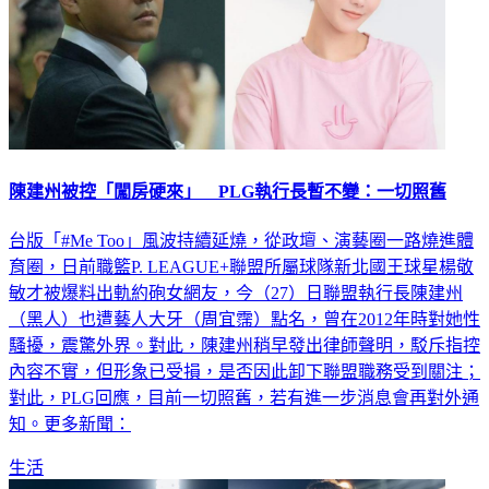
陳建州被控「闖房硬來」 PLG執行長暫不變：一切照舊
台版「#Me Too」風波持續延燒，從政壇、演藝圈一路燒進體
育圈，日前職籃P. LEAGUE+聯盟所屬球隊新北國王球星楊敬
敏才被爆料出軌約砲女網友，今（27）日聯盟執行長陳建州
（黑人）也遭藝人大牙（周宜霈）點名，曾在2012年時對她性
騷擾，震驚外界。對此，陳建州稍早發出律師聲明，駁斥指控
內容不實，但形象已受損，是否因此卸下聯盟職務受到關注；
對此，PLG回應，目前一切照舊，若有進一步消息會再對外通
知。更多新聞：
生活