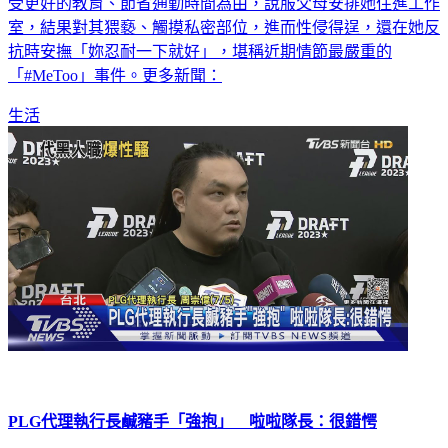
受更好的教育、節省通勤時間為由，說服父母安排她住進工作
室，結果對其猥褻、觸摸私密部位，進而性侵得逞，還在她反
抗時安撫「妳忍耐一下就好」，堪稱近期情節最嚴重的
「#MeToo」事件。更多新聞：
生活
PLG代理執行長鹹豬手「強抱」 啦啦隊長：很錯愕