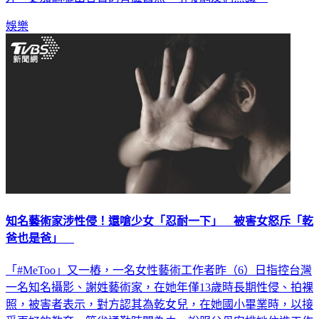
娛樂
知名藝術家涉性侵！還嗆少女「忍耐一下」 被害女怒斥「乾
爸也是爸」
「#MeToo」又一樁，一名女性藝術工作者昨（6）日指控台灣
一名知名攝影、謝姓藝術家，在她年僅13歲時長期性侵、拍裸
照，被害者表示，對方認其為乾女兒，在她國小畢業時，以接