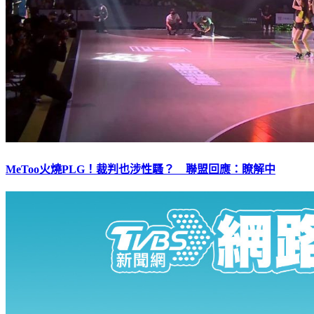
MeToo火燒PLG！裁判也涉性騷？ 聯盟回應：瞭解中