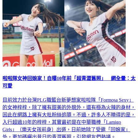
啦啦隊女神回娘家！自曝10年前「超青澀舊照」 網全暈：太
可愛
目前效力於台灣PLG職籃台新夢想家啦啦隊「Formosa Sexy」
的女神梓梓，除了擁有甜美的外貌外，還有極為火辣的身材，
因此在網路上擁有大批粉絲追隨。不過，許多人不曉得的是，
入行超過10年的梓梓，其實最初是在中華職棒「Lamigo
Girls」（樂天女孩前身）出道，日前她除了受邀「回娘家」
外，更加碼曬出昔日的青澀舊照，引發網友們熱議。