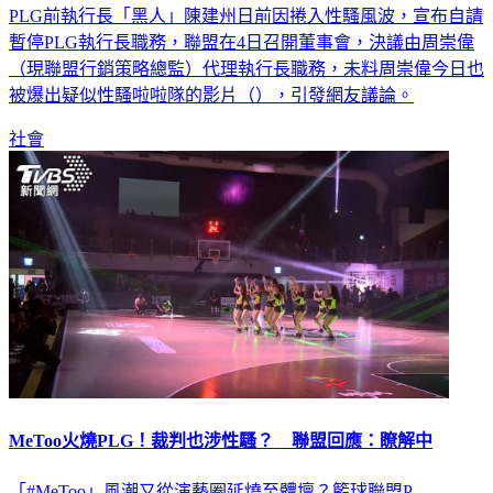
PLG前執行長「黑人」陳建州日前因捲入性騷風波，宣布自請
暫停PLG執行長職務，聯盟在4日召開董事會，決議由周崇偉
（現聯盟行銷策略總監）代理執行長職務，未料周崇偉今日也
被爆出疑似性騷啦啦隊的影片（），引發網友議論。
社會
MeToo火燒PLG！裁判也涉性騷？ 聯盟回應：瞭解中
「#MeToo」風潮又從演藝圈延燒至體壇？籃球聯盟P.