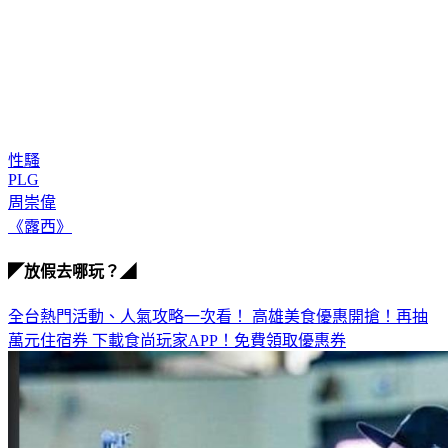
性騷
PLG
周崇偉
《露西》
◤放假去哪玩？◢
全台熱門活動、人氣攻略一次看！
高雄美食優惠開搶！再抽
萬元住宿券
下載食尚玩家APP！免費領取優惠券