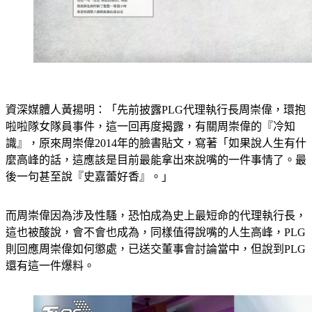
資深媒體人黃揚明：「先前披露PLG代理執行長周崇偉，環抱
啦啦隊女隊員事件，這一回再度揭露，有關周崇偉的『冷知
識』，原來周崇偉2014年的臉書貼文，寫著「如果說人生有什
麼高峰的話，這應該是目前最能拿出來說嘴的一件事情了。最
後一句甚至說『史嘉蕾好香』。」
而周崇偉因為涉及性騷，恐怕成為史上最短命的代理執行長，
這也被酸說，會不會也成為，同樣值得說嘴的人生高峰，PLG
則回應周崇偉如何懲處，已送交董事會討論當中，但說到PLG
還有這一件爆料。