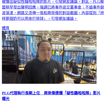
被爆出疑似性騷啦啦隊的影片，引發網友議論。對此，PLG聯
盟稍早發出聲明回應，強調已將事件送交董事會；不過事件餘
波蕩漾，網路又流傳一張和周崇偉的對話截圖，內容提到「梓
梓那個奶可以用來打排球」，引發網友議論。
體育
PLG代理執行長剛上任 周崇偉遭爆「疑性騷啦啦隊」影片
曝光