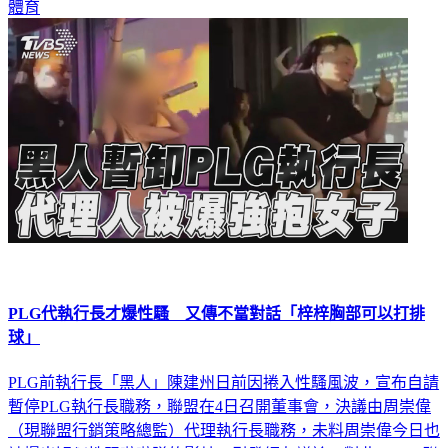
體育
PLG代執行長才爆性騷 又傳不當對話「梓梓胸部可以打排
球」
PLG前執行長「黑人」陳建州日前因捲入性騷風波，宣布自請
暫停PLG執行長職務，聯盟在4日召開董事會，決議由周崇偉
（現聯盟行銷策略總監）代理執行長職務，未料周崇偉今日也