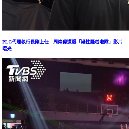
PLG代理執行長剛上任 周崇偉遭爆「疑性騷啦啦隊」影片
曝光