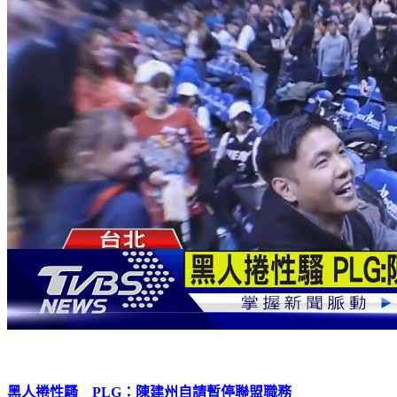
黑人捲性騷 PLG：陳建州自請暫停聯盟職務