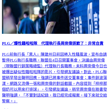
PLG／爆性騷啦啦隊 代理執行長周崇偉道歉了：非常自責
PLG前執行長「黑人」陳建州日前因捲入性騷風波，宣布自請
暫停PLG執行長職務，聯盟在4日召開董事會，決議由周崇偉
（現聯盟行銷策略總監）代理執行長職務，未料周崇偉今日也
被爆出疑似性騷啦啦隊的影片，引發網友議論。對此，PLG聯
盟稍早發出聲明回應，強調已將事件送交董事會；事件餘波蕩
漾，網路又流傳一張和周崇偉的對話截圖，內容提到「梓梓那
個奶可以用來打排球」，引發網友議論，稍早周崇偉在臉書發
聲明強調，「不實對話紀錄，我已經完成報案，接下來就交給
警察。」