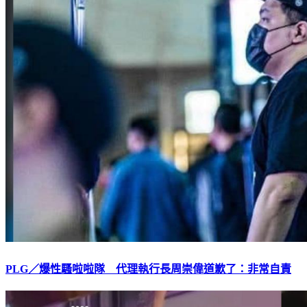
PLG／爆性騷啦啦隊 代理執行長周崇偉道歉了：非常自責