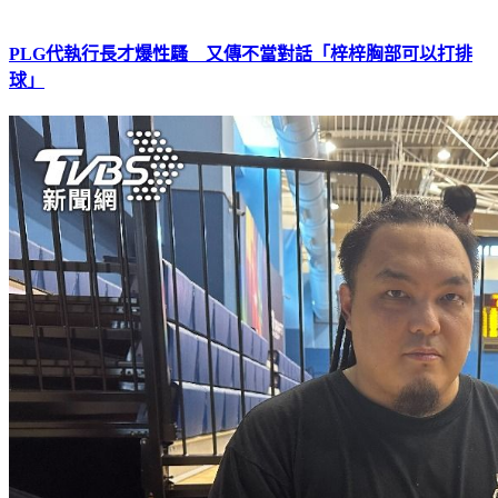
PLG代執行長才爆性騷 又傳不當對話「梓梓胸部可以打排
球」