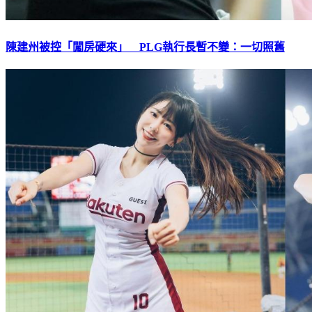
陳建州被控「闖房硬來」 PLG執行長暫不變：一切照舊