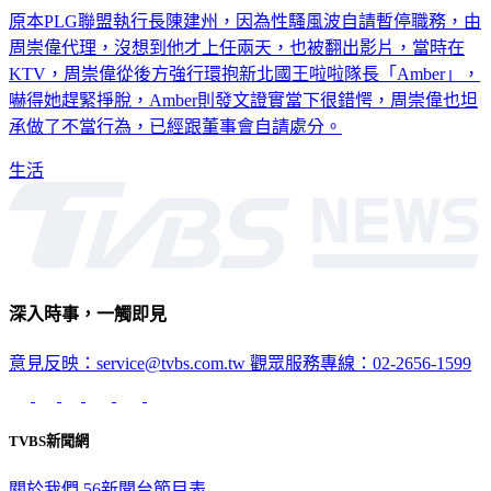
原本PLG聯盟執行長陳建州，因為性騷風波自請暫停職務，由
周崇偉代理，沒想到他才上任兩天，也被翻出影片，當時在
KTV，周崇偉從後方強行環抱新北國王啦啦隊長「Amber」，
嚇得她趕緊掙脫，Amber則發文證實當下很錯愕，周崇偉也坦
承做了不當行為，已經跟董事會自請處分。
生活
深入時事，一觸即見
意見反映：service@tvbs.com.tw
觀眾服務專線：02-2656-1599
TVBS新聞網
關於我們
56新聞台節目表