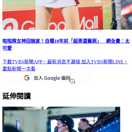
啦啦隊女神回娘家！自曝10年前「超青澀舊照」 網全暈：太
可愛
下載TVBS新聞APP，最新消息不漏接
加入TVBS新聞LINE，
重點新聞一次看
延伸閱讀