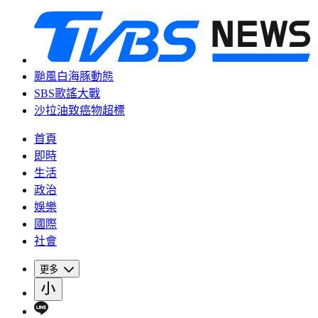
颱風白海豚動態
SBS歌謠大戰
沙拉油致癌物超標
首頁
即時
生活
政治
娛樂
國際
社會
更多