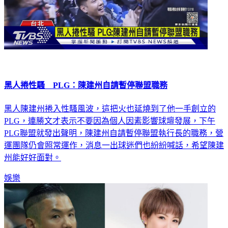
黑人捲性騷 PLG：陳建州自請暫停聯盟職務
黑人陳建州捲入性騷風波，這把火也延燒到了他一手創立的
PLG，連勝文才表示不要因為個人因素影響球壇發展，下午
PLG聯盟就發出聲明，陳建州自請暫停聯盟執行長的職務，營
運團隊仍會照常運作，消息一出球迷們也紛紛喊話，希望陳建
州能好好面對。
娛樂