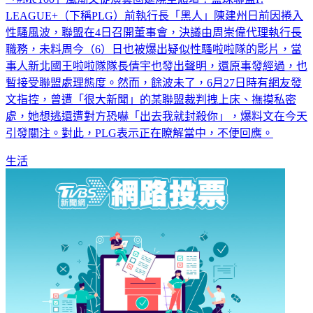
LEAGUE+（下稱PLG）前執行長「黑人」陳建州日前因捲入
性騷風波，聯盟在4日召開董事會，決議由周崇偉代理執行長
職務，未料周今（6）日也被爆出疑似性騷啦啦隊的影片，當
事人新北國王啦啦隊隊長倩宇也發出聲明，還原事發經過，也
暫接受聯盟處理態度。然而，餘波未了，6月27日時有網友發
文指控，曾遭「很大新聞」的某聯盟裁判拽上床、撫摸私密
處，她想逃還遭對方恐嚇「出去我就封殺你」，爆料文在今天
引發關注。對此，PLG表示正在瞭解當中，不便回應。
生活