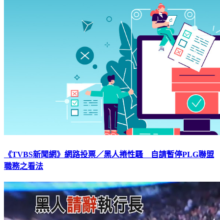
《TVBS新聞網》網路投票／黑人捲性騷 自請暫停PLG聯盟
職務之看法