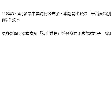
112年3、4月發票中獎清冊公布了，本期開出19張「千萬元特別
爾富1張。
更多新聞：
32歲女星「飯店昏迷」送醫身亡！悲留2女1子　家