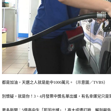
都是加油，天選之人就是能中1000萬元。（示意圖／TVBS）
別懷疑，就是你！3、4月發票中獎名單出爐，有名幸運兒只是
更多新聞：
5億高中生「死因出爐」！高大成遭打臉　解剖報