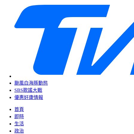
颱風白海豚動態
SBS歌謠大戰
優惠好康情報
首頁
即時
生活
政治