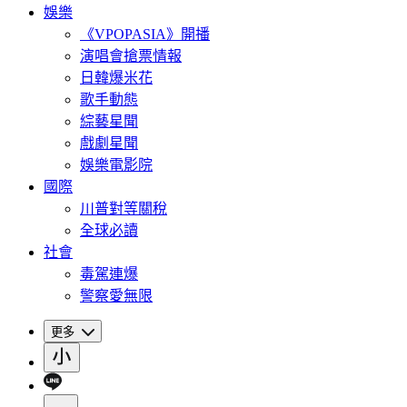
娛樂
《VPOPASIA》開播
演唱會搶票情報
日韓爆米花
歌手動態
綜藝星聞
戲劇星聞
娛樂電影院
國際
川普對等關稅
全球必讀
社會
毒駕連爆
警察愛無限
更多