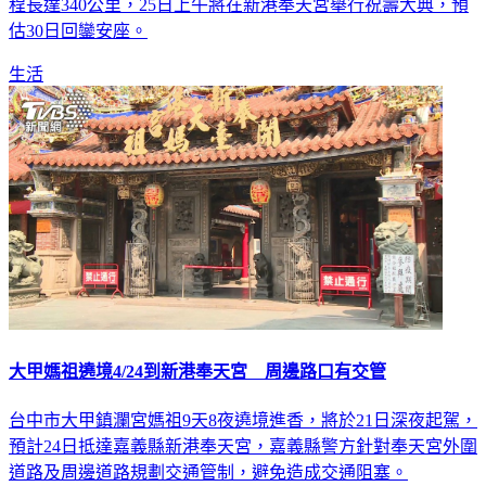
9天8夜的進香活動，沿途將行經台中、彰化、雲林、嘉義，路
程長達340公里，25日上午將在新港奉天宮舉行祝壽大典，預
估30日回鑾安座。
生活
大甲媽祖遶境4/24到新港奉天宮 周邊路口有交管
台中市大甲鎮瀾宮媽祖9天8夜遶境進香，將於21日深夜起駕，
預計24日抵達嘉義縣新港奉天宮，嘉義縣警方針對奉天宮外圍