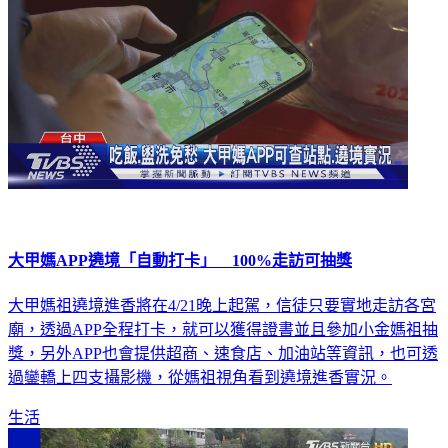
大甲媽APP遶境「自動打卡」 100%走訪可抽獎
大甲媽祖遶境進香將在4/21晚上起駕，信徒只要實地走訪各宮
廟，透過APP全程打卡，就可以獲得證書並且參加小金媽祖抽
獎，另外APP也會提供超商、速食店、加油站等資訊，也可透
過鑾轎上四支攝影機，從媽祖視角看到遶境進香實況。
生活