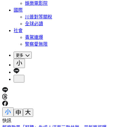
娛樂電影院
國際
川普對等關稅
全球必讀
社會
毒駕連爆
警察愛無限
更多
快訊