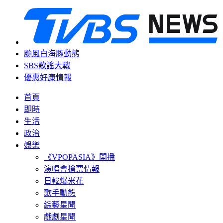
颱風白海豚動態
SBS歌謠大戰
優惠好康情報
首頁
即時
生活
政治
娛樂
《VPOPASIA》開播
演唱會搶票情報
日韓爆米花
歌手動態
綜藝星聞
戲劇星聞