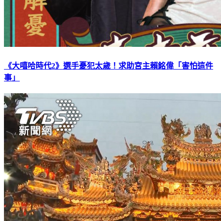
《大嘻哈時代2》選手憂犯太歲！求助宮主賴銘偉「害怕這件
事」