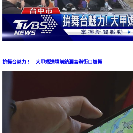
拚舞台魅力！ 大甲媽遶境前鎮瀾宮辦街口尬舞