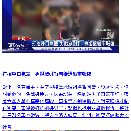
打招呼口氣差 男揪眾6打1事後遭砸車報復
彰化一名直播主，為了迎接當地媽祖進香回鑾，設壇迎駕，沒
想到他的一名邱姓朋友，因為認為一名劉姓男子口氣不好，帶
著六拿人拿棍棒將他痛毆，事後警方到場抓人，對空鳴槍才制
止衝突；事後被打的劉姓男子，疑似也找朋友幫他報仇，將對
方三部名車也砸毀，警方也派人調查，要阻止衝突持續擴大。