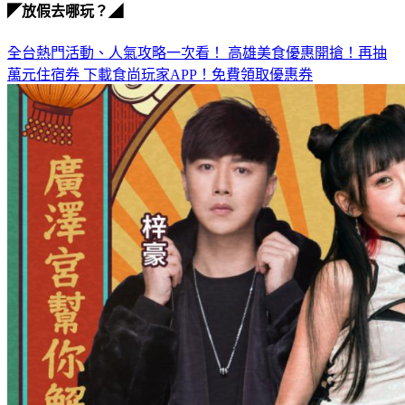
◤放假去哪玩？◢
全台熱門活動、人氣攻略一次看！
高雄美食優惠開搶！再抽
萬元住宿券
下載食尚玩家APP！免費領取優惠券