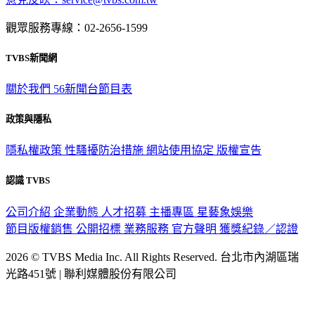
意見反映：service@tvbs.com.tw
觀眾服務專線：02-2656-1599
TVBS新聞網
關於我們
56新聞台節目表
政策與隱私
隱私權政策
性騷擾防治措施
網站使用協定
版權宣告
認識 TVBS
公司介紹
企業動態
人才招募
主播專區
星藝象娛樂
節目版權銷售
公開招標
業務服務
官方聲明
獲獎紀錄／認證
2026 © TVBS Media Inc. All Rights Reserved. 台北市內湖區瑞
光路451號 | 聯利媒體股份有限公司