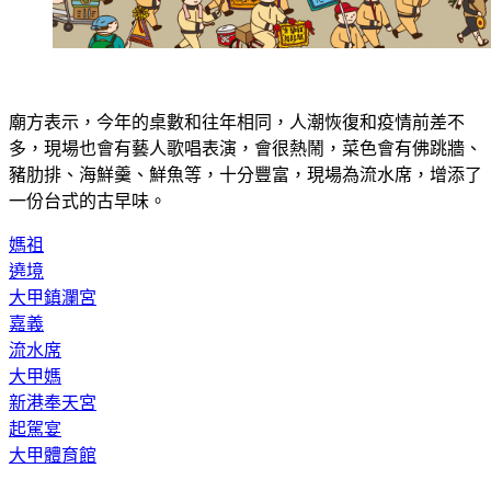
廟方表示，今年的桌數和往年相同，人潮恢復和疫情前差不
多，現場也會有藝人歌唱表演，會很熱鬧，菜色會有佛跳牆、
豬肋排、海鮮羹、鮮魚等，十分豐富，現場為流水席，增添了
一份台式的古早味。
媽祖
遶境
大甲鎮瀾宮
嘉義
流水席
大甲媽
新港奉天宮
起駕宴
大甲體育館