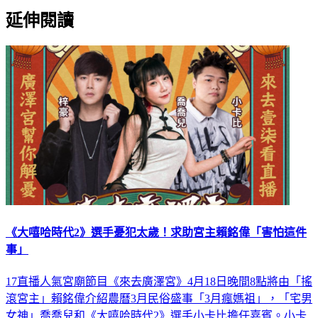
延伸閱讀
《大嘻哈時代2》選手憂犯太歲！求助宮主賴銘偉「害怕這件
事」
17直播人氣宮廟節目《來去廣澤宮》4月18日晚間8點將由「搖
滾宮主」賴銘偉介紹農曆3月民俗盛事「3月瘋媽祖」，「宅男