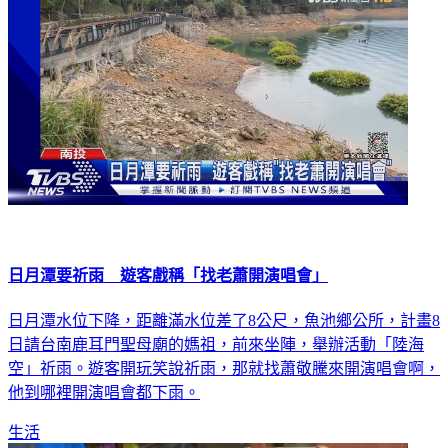
日月潭要祈雨 遊客戲稱「找老蕭開演唱會」
日月潭水位下降，距離滿水位差了8公尺，魚池鄉公所，計畫8
日請台南鹿耳門聖母廟的媽祖，前來坐陣，舉辦活動「陸海
空」祈雨。遊客開玩笑說祈雨，那就找蕭敬騰來開演唱會啊，
他到哪裡開演唱會都下雨。