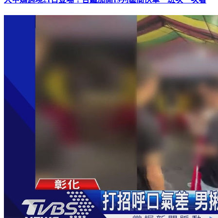
大甲媽遶境21日登場！台鐵加開19列區間快車 班次一次看