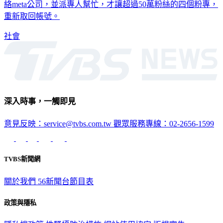
專責小組，過去就曾幫不少立委協助粉專遭盜用事件，協助聯
絡meta公司，並派專人幫忙，才讓超過50萬粉絲的四個粉專，
重新取回帳號。
社會
深入時事，一觸即見
意見反映：service@tvbs.com.tw
觀眾服務專線：02-2656-1599
TVBS新聞網
關於我們
56新聞台節目表
政策與隱私