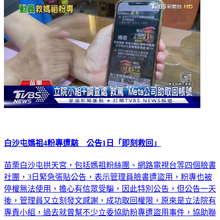
生活
白沙屯媽祖4粉專遭駭 公告1日「即刻救回」
苗栗白沙屯拱天宮，包括媽祖粉絲團、網路電視台等四個臉書
社團，3日緊急張貼公告，表示管理員臉書遭盜用，粉專也被
停權無法使用，擔心有信眾受騙，因此特別公告，但公告一天
後，管理員又立刻發文感謝，成功取回權限，原來是立法院有