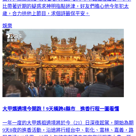
女神」喬喬兒和《大嘻哈時代2》選手小卡比擔任嘉賓。小卡
比帶著近期的疑惑求神明指點迷津，好友們擔心他今年犯太
歲，合力拱他上節目，求個詩籤保平安。
娛樂
大甲媽遶境今開跑！9天橫跨4縣市 進香行程一圖看懂
一年一度的大甲媽祖遶境將於今（21）日深夜起駕，開始為期