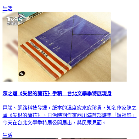
道路及周邊道路規劃交通管制，避免造成交通阻塞。
生活
陳之藩《失根的蘭花》手稿 台北文學季特展現身
電腦、網路科技發達，紙本的溫度愈來愈珍貴，知名作家陳之
藩《失根的蘭花》、日治時期作家西川滿首部詩集「媽祖祭」
今天在台北文學季特展公開展出，與民眾見面。