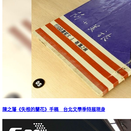
陳之藩《失根的蘭花》手稿 台北文學季特展現身