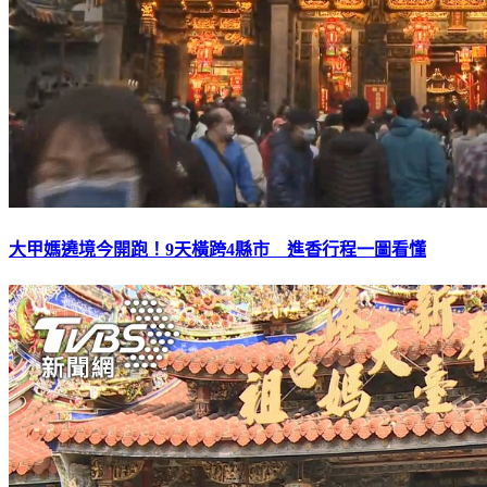
大甲媽遶境今開跑！9天橫跨4縣市 進香行程一圖看懂