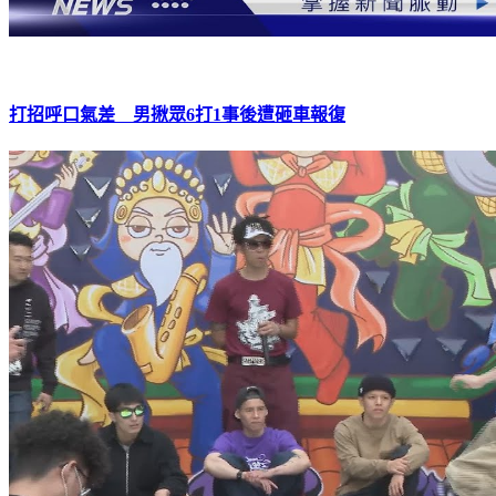
打招呼口氣差 男揪眾6打1事後遭砸車報復