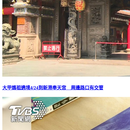
大甲媽祖遶境4/24到新港奉天宮 周邊路口有交管