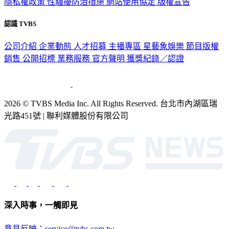
隱私權政策
性騷擾防治措施
網站使用協定
版權宣告
認識 TVBS
公司介紹
企業動態
人才招募
主播專區
星藝象娛樂
節目版權
銷售
公開招標
業務服務
官方聲明
獲獎紀錄／認證
2026 © TVBS Media Inc. All Rights Reserved. 台北市內湖區瑞
光路451號 | 聯利媒體股份有限公司
深入時事，一觸即見