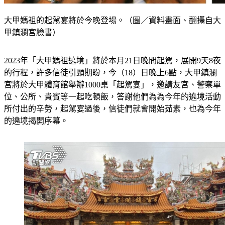
大甲媽祖的起駕宴將於今晚登場。（圖／資料畫面、翻攝自大
甲鎮瀾宮臉書）
2023年「大甲媽祖遶境」將於本月21日晚間起駕，展開9天8夜
的行程，許多信徒引頸期盼，今（18）日晚上6點，大甲鎮瀾
宮將於大甲體育館舉辦1000桌「起駕宴」，邀請友宮、警察單
位、公所、貴賓等一起吃頓飯，答謝他們為為今年的遶境活動
所付出的辛勞，起駕宴過後，信徒們就會開始茹素，也為今年
的遶境揭開序幕。