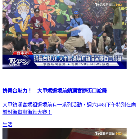
社會
拚舞台魅力！ 大甲媽遶境前鎮瀾宮辦街口尬舞
大甲鎮瀾宮媽祖遶境前有一系列活動，週六(4/8)下午特別在廟
前封街舉辦街舞大賽！
生活