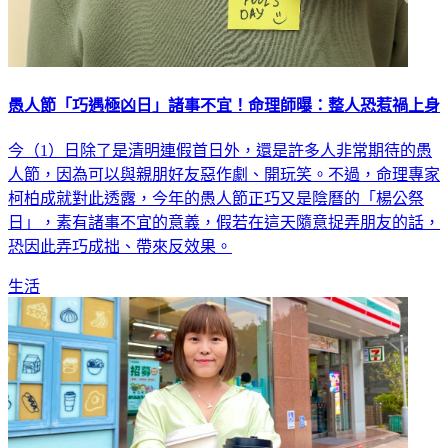
愚人節「巧遇極凶日」諸事不宜！命理師曝：整人恐惹禍上身
今（1）日除了是清明連假首日外，還是許多人非常期待的愚
人節，因為可以與親朋好友惡作劇、開玩笑。不過，命理專家
柯柏成就對此透露，今年的愚人節正巧又是陰曆的「楊公祭
日」，素有諸事不宜的意義，假若在這天隨意捉弄朋友的話，
恐因此弄巧成拙、帶來反效果。
生活