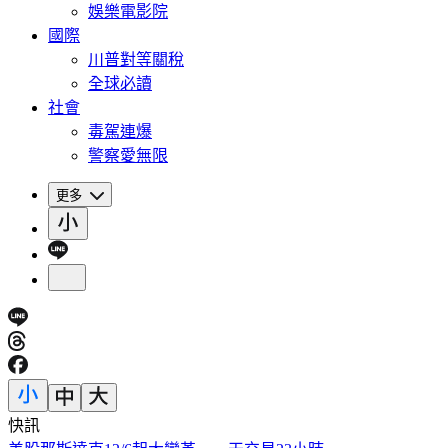
娛樂電影院
國際
川普對等關稅
全球必讀
社會
毒駕連爆
警察愛無限
更多
快訊