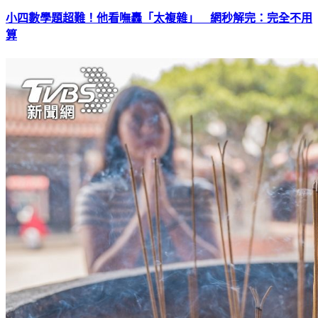
小四數學題超難！他看嘸轟「太複雜」 網秒解完：完全不用
算