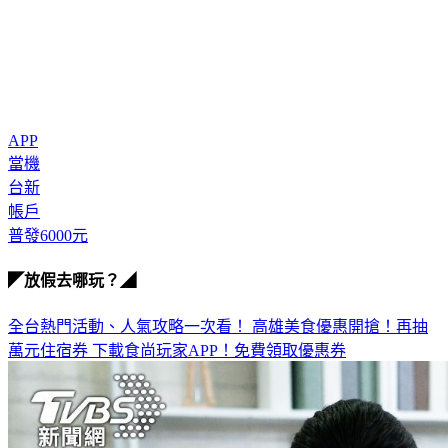
APP
當機
台新
帳戶
普發6000元
◤放假去哪玩？◢
全台熱門活動、人氣攻略一次看！
高雄美食優惠開搶！再抽
萬元住宿券
下載食尚玩家APP！免費領取優惠券