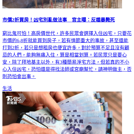
市價2折買房！凶宅別亂做法事 宮主曝：反噬暴斃死
窮比鬼可怕！高房價世代，許多民眾會選擇入住凶宅，只要花
市價的6-8折就能買到房子，若有情節重大的事故，甚至還能
打到2折，若只是想租房也便宜許多，對於預算不足且沒有顧
忌的人們，能夠無痛入住，算是相當划算。若民眾只是要心
安，除了拜地基主以外，有3種簡易淨宅方法，但若真的不小
心入住凶宅，恐怕還是得找法師或宮廟幫忙，請神明做主，否
則恐怕會出事。
生活