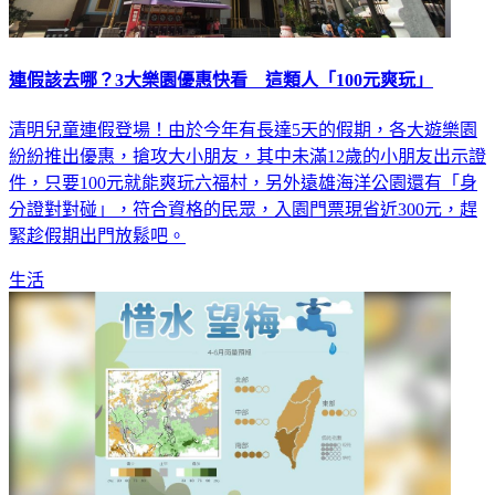
連假該去哪？3大樂園優惠快看 這類人「100元爽玩」
清明兒童連假登場！由於今年有長達5天的假期，各大遊樂園
紛紛推出優惠，搶攻大小朋友，其中未滿12歲的小朋友出示證
件，只要100元就能爽玩六福村，另外遠雄海洋公園還有「身
分證對對碰」，符合資格的民眾，入園門票現省近300元，趕
緊趁假期出門放鬆吧。
生活