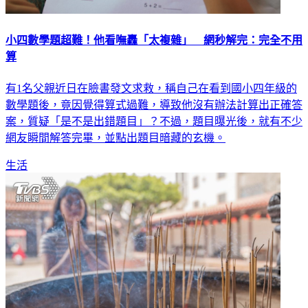
小四數學題超難！他看嘸轟「太複雜」 網秒解完：完全不用
算
有1名父親近日在臉書發文求救，稱自己在看到國小四年級的
數學題後，竟因覺得算式過難，導致他沒有辦法計算出正確答
案，質疑「是不是出錯題目」？不過，題目曝光後，就有不少
網友瞬間解答完畢，並點出題目暗藏的玄機。
生活