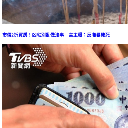
市價2折買房！凶宅別亂做法事 宮主曝：反噬暴斃死