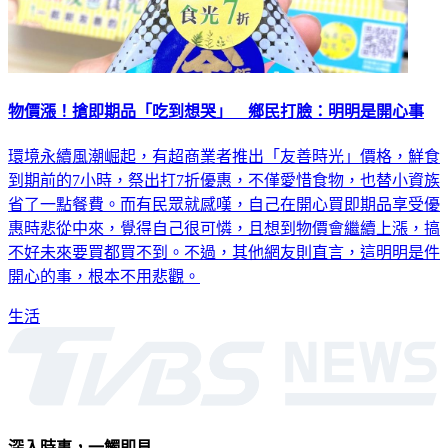
物價漲！搶即期品「吃到想哭」 鄉民打臉：明明是開心事
環境永續風潮崛起，有超商業者推出「友善時光」價格，鮮食
到期前的7小時，祭出打7折優惠，不僅愛惜食物，也替小資族
省了一點餐費。而有民眾就感嘆，自己在開心買即期品享受優
惠時悲從中來，覺得自己很可憐，且想到物價會繼續上漲，搞
不好未來要買都買不到。不過，其他網友則直言，這明明是件
開心的事，根本不用悲觀。
生活
深入時事，一觸即見