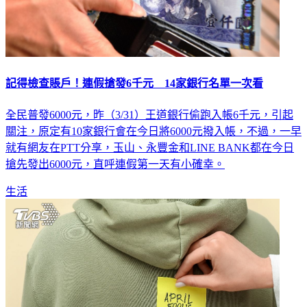
記得檢查賬戶！連假搶發6千元 14家銀行名單一次看
全民普發6000元，昨（3/31）王道銀行偷跑入帳6千元，引起
關注，原定有10家銀行會在今日將6000元撥入帳，不過，一早
就有網友在PTT分享，玉山、永豐金和LINE BANK都在今日
搶先發出6000元，直呼連假第一天有小確幸。
生活