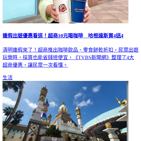
連假出遊優惠看這！超商10元喝咖啡 哈根達斯買4送4
清明連假來了！超商推出咖啡飲品、零食餅乾折扣，民眾出遊
玩樂時，採買也能省錢撿便宜，《TVBS新聞網》整理了4大
超商優惠，讓民眾一次看懂。
生活