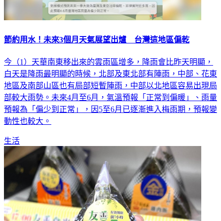
節約用水！未來3個月天氣展望出爐 台灣這地區偏乾
今（1）天華南東移出來的雲雨區增多，降雨會比昨天明顯，
白天是降雨最明顯的時候，北部及東北部有陣雨，中部、花東
地區及南部山區也有局部短暫陣雨，中部以北地區容易出現局
部較大雨勢。未來4月至6月，氣溫預報「正常到偏暖」、雨量
預報為「偏少到正常」，因5至6月已逐漸進入梅雨期，預報變
動性也較大。
生活