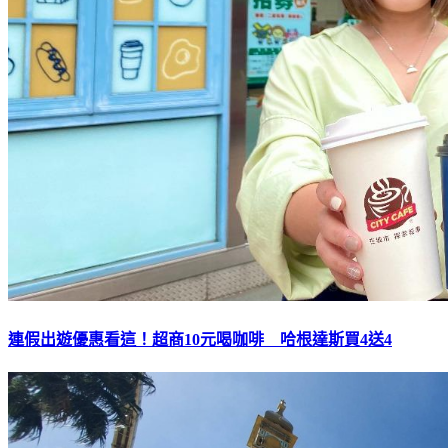
連假出遊優惠看這！超商10元喝咖啡 哈根達斯買4送4