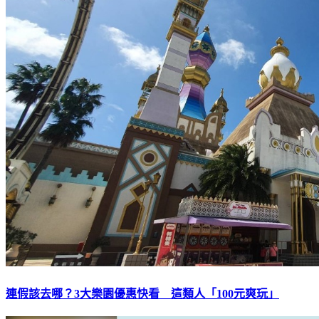
連假該去哪？3大樂園優惠快看 這類人「100元爽玩」