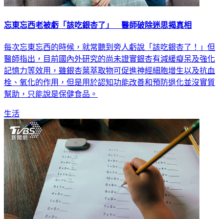
忘東忘西老被虧「該吃銀杏了」 醫師破除迷思揭真相
每次忘東忘西的時候，就常聽到旁人虧說「該吃銀杏了！」但
醫師指出，目前國內外研究的尚未證實銀杏有減緩癡呆及強化
記憶力等效用，雖銀杏葉萃取物可促進神經細胞增生以及抗血
栓、氧化的作用，但是用於認知功能改善和預防退化並沒實質
幫助，只能說是保健食品。
生活