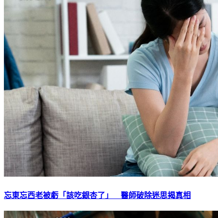
忘東忘西老被虧「該吃銀杏了」 醫師破除迷思揭真相