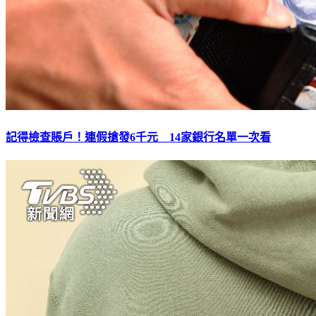
記得檢查賬戶！連假搶發6千元 14家銀行名單一次看