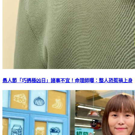
愚人節「巧遇極凶日」諸事不宜！命理師曝：整人恐惹禍上身