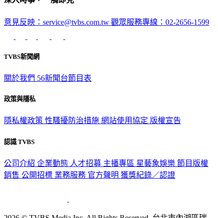
意見反映：service@tvbs.com.tw
觀眾服務專線：02-2656-1599
TVBS新聞網
關於我們
56新聞台節目表
政策與隱私
隱私權政策
性騷擾防治措施
網站使用協定
版權宣告
認識 TVBS
公司介紹
企業動態
人才招募
主播專區
星藝象娛樂
節目版權
銷售
公開招標
業務服務
官方聲明
獲獎紀錄／認證
2026 © TVBS Media Inc. All Rights Reserved. 台北市內湖區瑞