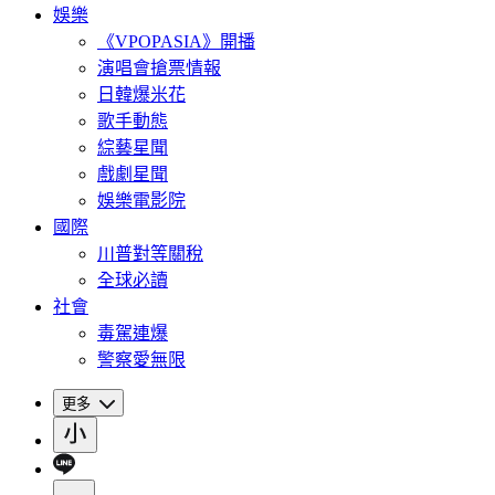
娛樂
《VPOPASIA》開播
演唱會搶票情報
日韓爆米花
歌手動態
綜藝星聞
戲劇星聞
娛樂電影院
國際
川普對等關稅
全球必讀
社會
毒駕連爆
警察愛無限
更多