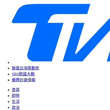
颱風白海豚動態
SBS歌謠大戰
優惠好康情報
首頁
即時
生活
政治