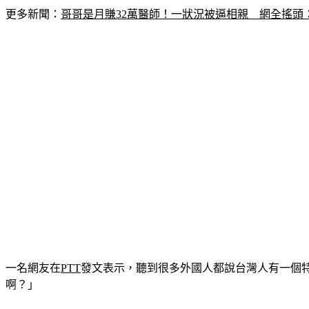
更多新聞：
哥哥是月賺32萬醫師！一狀況被逼相親　網全搖頭
一名網友在
PTT
發文表示，聽到很多外國人都說台灣人有一個
啊？」