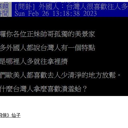
飛俠》仙子