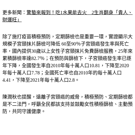
更多新聞：
驚蟄來報到！吃1水果能去火　2生肖翻身「貴人、
財運旺」
除了施打疫苗積極預防，定期篩檢也是重要一環，實證顯示大
規模子宮頸抹片篩檢可降低 60至90％子宮頸癌發生率與死亡
率，國內提供30歲以上女性子宮頸抹片免費篩檢服務，25年來
累積篩檢率達82.7％；在預防與篩檢下，子宮頸癌發生率已逐
年下降，全國發生率自2010年每十萬人口10.81，下降至2020
年每十萬人口7.78；全國死亡率也自2010年的每十萬人口
4.41，下降至2021年每十萬人口2.8。
陳潤秋也提醒，遠離子宮頸癌的威脅，積極預防、定期篩檢都
是不二法門，呼籲全民都該支持並鼓勵女性積極篩檢、主動預
防，共同守護健康。