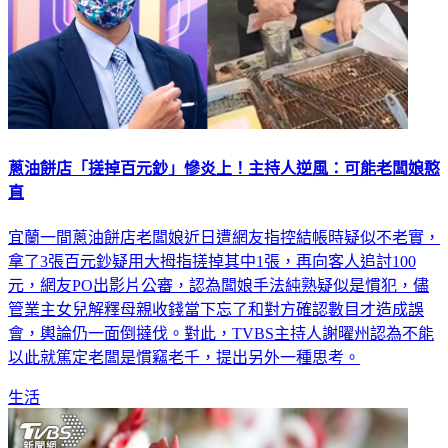
蔥油餅店「搓掉百元鈔」慘炎上！主持人逆風：可能老闆娘憨
直
宜蘭一間蔥油餅店老闆娘近日遭網友指控結帳時疑似不老實，
拿了3張百元鈔疑用大拇指搓掉其中1張，再向客人追討100
元，網友PO出影片公審，認為闆娘手法純熟疑似是慣犯，儘
管業主女兒解釋母親收錢當下忘了和對方確認數目才造成誤
會，輿論仍一面倒撻伐。對此，TVBS主持人謝曜州認為不能
以此就篤定老闆是慣竊老千，提出另外一種思考。
生活