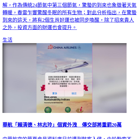
解，作為傳統24節氣中第三個節氣，驚蟄的到來也象徵著天氣
轉暖，春雷乍響驚醒冬眠的所有生物；對此分析指出，在驚蟄
到來的這天，將有2個生肖好運也被同步喚醒，除了招來貴人
之外，投資方面的財運也會提升。
生活
華航「賴清德、林志玲」個資外洩 傳交部將重罰20萬