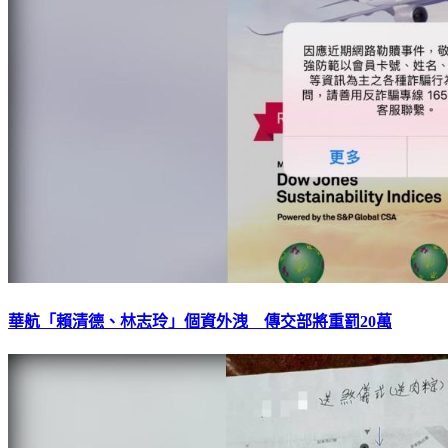
華航「賴清德、林志玲」個資外洩 傳交部將重罰20萬