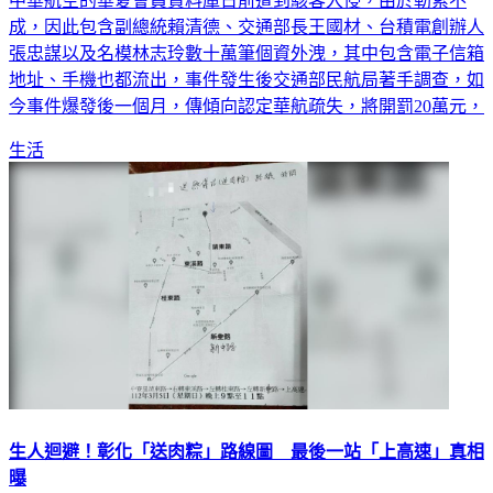
中華航空的華夏會員資料庫日前遭到駭客入侵，由於勒索不
成，因此包含副總統賴清德、交通部長王國材、台積電創辦人
張忠謀以及名模林志玲數十萬筆個資外洩，其中包含電子信箱
地址、手機也都流出，事件發生後交通部民航局著手調查，如
今事件爆發後一個月，傳傾向認定華航疏失，將開罰20萬元，
生活
生人迴避！彰化「送肉粽」路線圖 最後一站「上高速」真相
曝