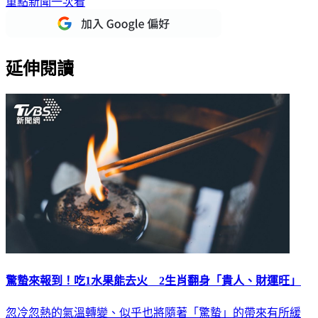
重點新聞一次看
延伸閱讀
驚蟄來報到！吃1水果能去火 2生肖翻身「貴人、財運旺」
忽冷忽熱的氣溫轉變、似乎也將隨著「驚蟄」的帶來有所緩