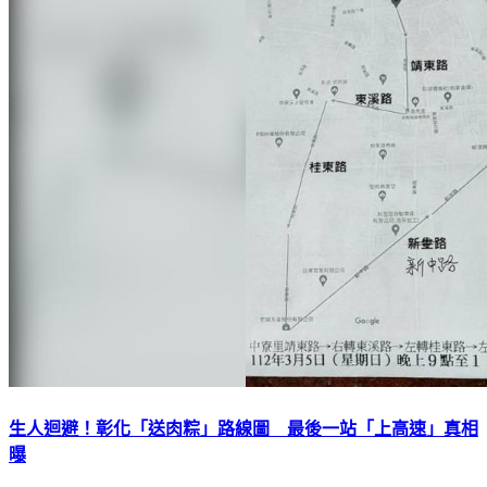
生人迴避！彰化「送肉粽」路線圖 最後一站「上高速」真相
曝