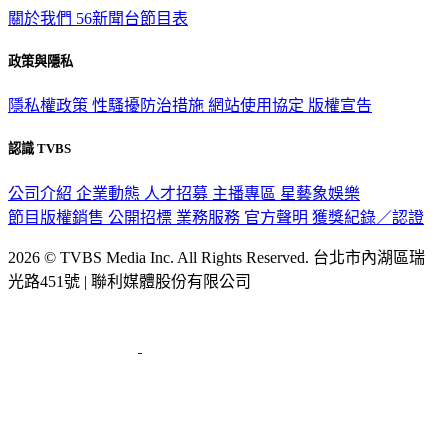
關於我們
56新聞台節目表
政策與隱私
隱私權政策
性騷擾防治措施
網站使用協定
版權宣告
認識 TVBS
公司介紹
企業動態
人才招募
主播專區
星藝象娛樂
節目版權銷售
公開招標
業務服務
官方聲明
獲獎紀錄／認證
2026 © TVBS Media Inc. All Rights Reserved. 台北市內湖區瑞
光路451號 | 聯利媒體股份有限公司