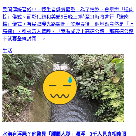
民間傳統習俗中，輕生者怨氣最重，為了擋煞，會舉辦「送肉
粽」儀式。而彰化縣和美鎮5日晚上9時至11時將進行「送肉
粽」儀式，有民眾曝光路線圖，發現最後一個地點竟然是「上
高速」，引來眾人驚呼，「我看成要上高速公路，那高速公路
不就要全線封閉」。
生活
水溝有浮屍？他驚見「腫脹人腿」漂浮 3千人見真相傻眼