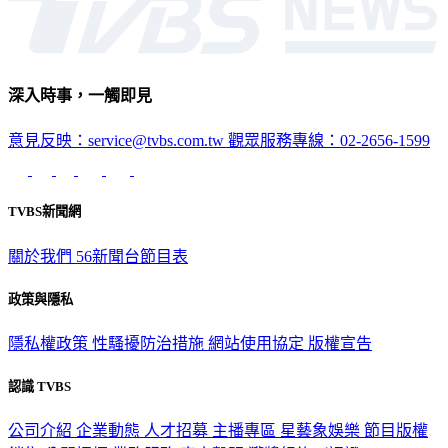
深入時事，一觸即見
意見反映：service@tvbs.com.tw
觀眾服務專線：02-2656-1599
TVBS新聞網
關於我們
56新聞台節目表
政策與隱私
隱私權政策
性騷擾防治措施
網站使用協定
版權宣告
認識 TVBS
公司介紹
企業動態
人才招募
主播專區
星藝象娛樂
節目版權