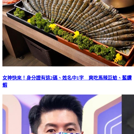
女神快來！身分證有這2碼、姓名中1字 爽吃馬辣巨蛤、藍鑽
蝦