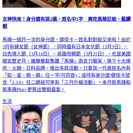
女神快來！身分證有這2碼、姓名中1字 爽吃馬辣巨蛤、藍鑽
蝦
馬辣一個月一次的身分證、健保卡、姓名對對碰又來啦！由於
3月有婦女節（女神節），同時還有日本女兒節（3月3日）、
白色情人節（3月14日）、英國母親節（3月25日），也是美國
婦女歷史月，連鎖餐飲集團「馬辣」為女力喝采，旗下十大燒
肉、火鍋、日料品牌，推出多款活動，只要其一代表姓名內有
「如、姿、婉、娟」任一字(可同音)；或持有身分證/健保卡號
含「2.3.8」任二碼就可享有「三月升級活動」。本月新馬辣和
新馬辣Plus+更祭出雙蝦盛宴。
生活