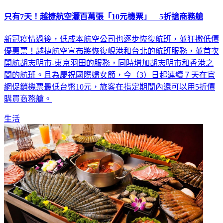
只有7天！越捷航空灑百萬張「10元機票」 5折搶商務艙
新冠疫情過後，低成本航空公司也逐步恢復航班，並狂撒低價
優惠票！越捷航空宣布將恢復峴港和台北的航班服務，並首次
開航胡志明市-東京羽田的服務，同時增加胡志明市和香港之
間的航班。且為慶祝國際婦女節，今（3）日起連續７天在官
網促銷機票最低台幣10元，旅客在指定期間內還可以用5折價
購買商務艙。
生活