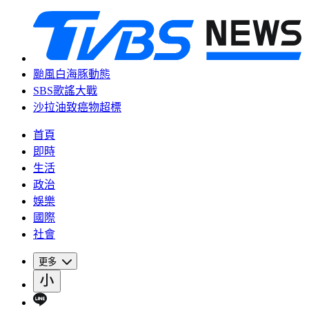
颱風白海豚動態
SBS歌謠大戰
沙拉油致癌物超標
首頁
即時
生活
政治
娛樂
國際
社會
更多