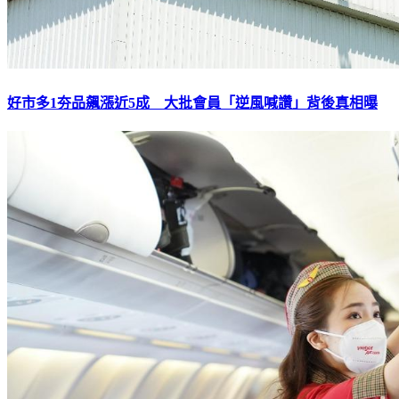
好市多1夯品飆漲近5成 大批會員「逆風喊讚」背後真相曝