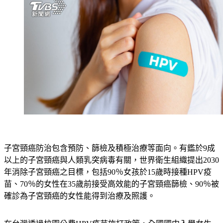
子宮頸癌防治包含預防、篩檢及積極治療等面向。有鑑於9成
以上的子宮頸癌與人類乳突病毒有關，世界衛生組織提出2030
年消除子宮頸癌之目標，包括90％女孩於15歲時接種HPV疫
苗、70％的女性在35歲前接受高效能的子宮頸癌篩檢、90％被
確診為子宮頸癌的女性能得到治療及照護。