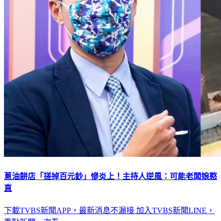
蔥油餅店「搓掉百元鈔」慘炎上！主持人逆風：可能老闆娘憨
直
下載TVBS新聞APP，最新消息不漏接
加入TVBS新聞LINE，