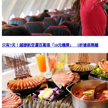
只有7天！越捷航空灑百萬張「10元機票」 5折搶商務艙