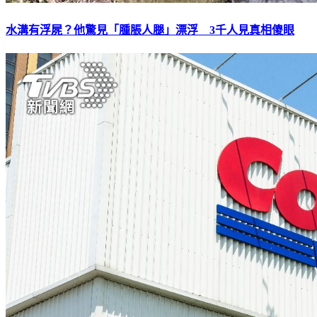
水溝有浮屍？他驚見「腫脹人腿」漂浮 3千人見真相傻眼