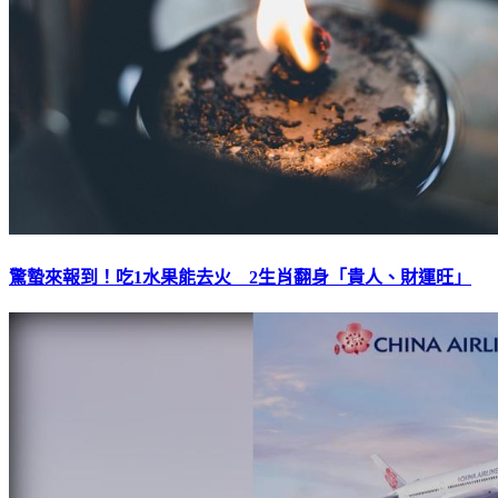
驚蟄來報到！吃1水果能去火 2生肖翻身「貴人、財運旺」