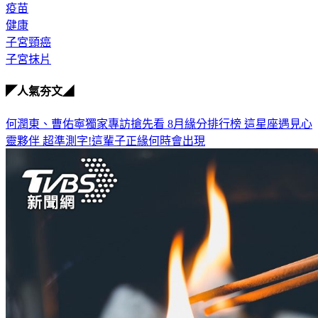
疫苗
健康
子宮頸癌
子宮抹片
◤人氣夯文◢
何潤東、曹佑寧獨家專訪搶先看
8月緣分排行榜 這星座遇見心
靈夥伴
超準測字!這輩子正緣何時會出現