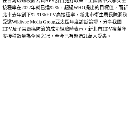
在台灣透過校園公費HPV疫苗施打政策，全國國中入學女生
接種率在2022年就已達92％，超過WHO提出的目標值，而新
北市去年創下92.91％HPV高接種率，新北市衛生局長陳潤秋
受邀Wildtype Media Group亞太區年度診斷論壇，分享我國
HPV及子宮頸癌防治的成功經驗時表示，新北市HPV疫苗年
度接種數量為全國之冠，至今已有超過21萬人受惠。