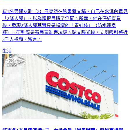
有1名男網友昨（2）日突然在臉書發文稱，自己在水溝內驚見
「2條人腿」，以為親眼目睹了浮屍。所幸，他在仔細查看
後，發現2條人腿其實只是損壞的「青蛙裝」（防水連身
褲），研判應是有民眾亂丟垃圾。貼文曝光後，立刻吸引將近
3千人按讚、留言。
生活