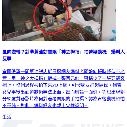
風向逆轉？對準蔥油餅闆娘「神之拇指」拍遭疑動機 爆料人
反擊
宜蘭礁溪一間蔥油餅店近日遭網友爆料老闆娘結帳時疑似不老
實，用「神之大拇指」搓掉一張百元鈔，聲稱少了一張要顧客
補上，整個過程被拍下來PO上網，引發網友群起撻伐，儘管
女兒事後出面道歉仍無法止血。然而輿論一面倒，卻也出現部
分網友質疑影片為何對著老闆娘的手拍攝？認為背後動機恐怕
不單純。對此，爆料網友也親上火線說明。
生活