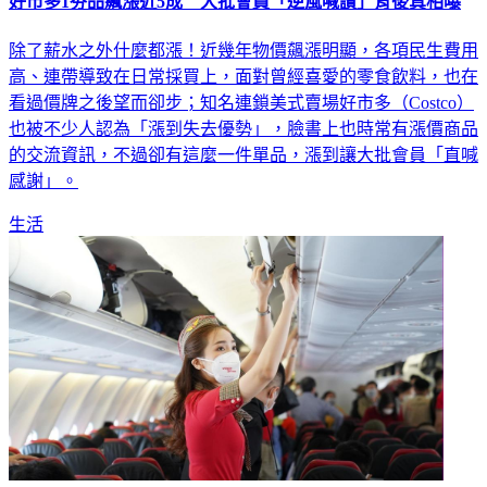
好市多1夯品飆漲近5成 大批會員「逆風喊讚」背後真相曝
除了薪水之外什麼都漲！近幾年物價飆漲明顯，各項民生費用
高、連帶導致在日常採買上，面對曾經喜愛的零食飲料，也在
看過價牌之後望而卻步；知名連鎖美式賣場好市多（Costco）
也被不少人認為「漲到失去優勢」，臉書上也時常有漲價商品
的交流資訊，不過卻有這麼一件單品，漲到讓大批會員「直喊
感謝」。
生活