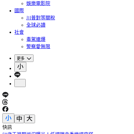
娛樂電影院
國際
川普對等關稅
全球必讀
社會
毒駕連爆
警察愛無限
更多
快訊