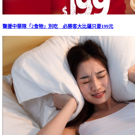
聲援中華隊「2食物」別吃 必勝客大比薩只要199元