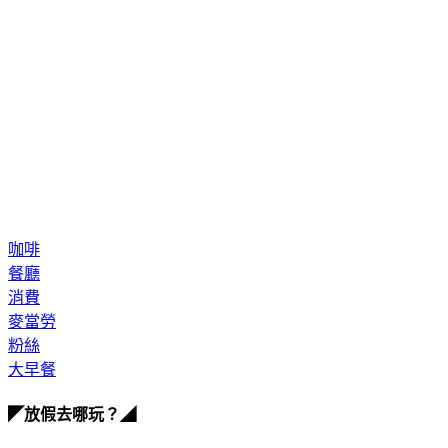
咖啡
餐廳
消費
麥當勞
粉絲
大早餐
◤放假去哪玩？◢