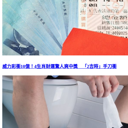
威力彩衝10億！4生肖財運驚人爽中獎 「2吉時」手刀衝