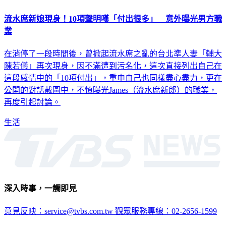
流水席新娘現身！10項聲明嘆「付出很多」 意外曝光男方職
業
在消停了一段時間後，曾掀起流水席之亂的台北準人妻「輔大
陳若儀」再次現身，因不滿遭到污名化，這次直接列出自己在
這段感情中的「10項付出」，重申自己也同樣盡心盡力，更在
公開的對話截圖中，不慎曝光James（流水席新郎）的職業，
再度引起討論。
生活
深入時事，一觸即見
意見反映：service@tvbs.com.tw
觀眾服務專線：02-2656-1599