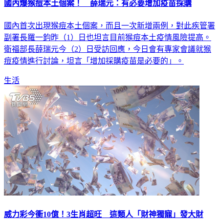
國內爆猴痘本土個案！ 薛瑞元：有必要增加疫苗採購
國內首次出現猴痘本土個案，而且一次新增兩例，對此疾管署
副署長羅一鈞昨（1）日也坦言目前猴痘本土疫情風險提高。
衛福部長薛瑞元今（2）日受訪回應，今日會有專家會議就猴
痘疫情進行討論，坦言「增加採購疫苗是必要的」。
生活
威力彩今衝10億！3生肖超旺 這類人「財神獨寵」發大財