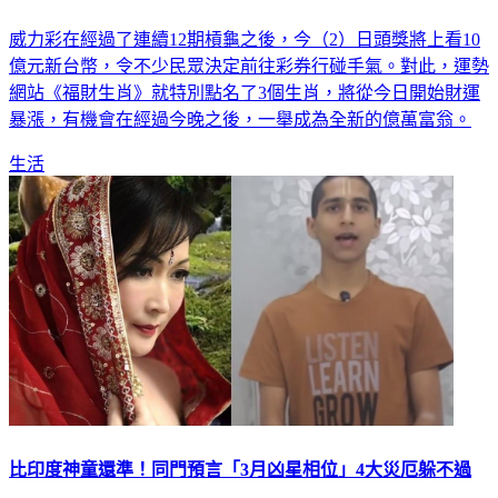
威力彩在經過了連續12期槓龜之後，今（2）日頭獎將上看10
億元新台幣，令不少民眾決定前往彩券行碰手氣。對此，運勢
網站《福財生肖》就特別點名了3個生肖，將從今日開始財運
暴漲，有機會在經過今晚之後，一舉成為全新的億萬富翁。
生活
比印度神童還準！同門預言「3月凶星相位」4大災厄躲不過