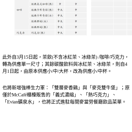
此外自3月15日起，茶飲(不含冰紅茶、冰綠茶) /咖啡/巧克力，
轉為供應單一尺寸；其餘碳酸飲料與冰紅茶、冰綠茶，則自4
月1日起，由原本供應小/中/大杯，改為供應小/中杯。
也將新增強棒生力軍：「雙層麥香鷄」與「麥克雙牛堡」；原
僅於McCafé櫃檯販售的「義式濃縮」、「熱巧克力」、
「Evian礦泉水」，也將正式進駐每間麥當勞餐廳飲品菜單。