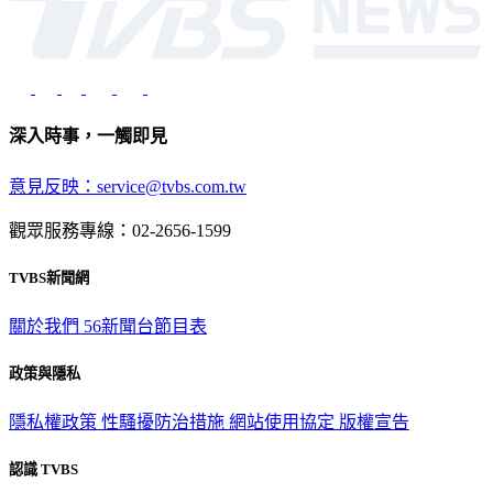
深入時事，一觸即見
意見反映：service@tvbs.com.tw
觀眾服務專線：02-2656-1599
TVBS新聞網
關於我們
56新聞台節目表
政策與隱私
隱私權政策
性騷擾防治措施
網站使用協定
版權宣告
認識 TVBS