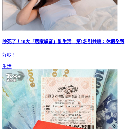
吵死了！10大「居家噪音」亂生活 第1名引共鳴：休假全毀
好吵！
生活