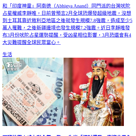
和「印度神童」阿南德（Abhigya Anand）同門派的台灣吠陀
占星權威李靜唯，日前曾預言2月全球恐爆發超級地震，沒想
到土耳其靠近敘利亞地區之後就發生規模7.8強震，造成至少5
萬人罹難，之後新疆邊境也發生規模7.2強震。近日李靜唯發
布3月份吠陀占星運勢提醒，受凶星相位影響，3月恐還會有4
大災難提醒全球民眾當心。
生活