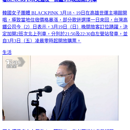
韓國女子團體 BLACKPINK 3月18、19日在高雄世運主場館開
唱，導致當地住宿價格暴漲，部分歌迷選擇一日來回，台灣高
鐵公司今（2）日表示，3月19日（日）晚間旅客訂位踴躍，決
定加開2班次北上列車，分別於21:50及22:30自左營站發車，並
自3月3日（五）凌晨零時起開放購票。
生活