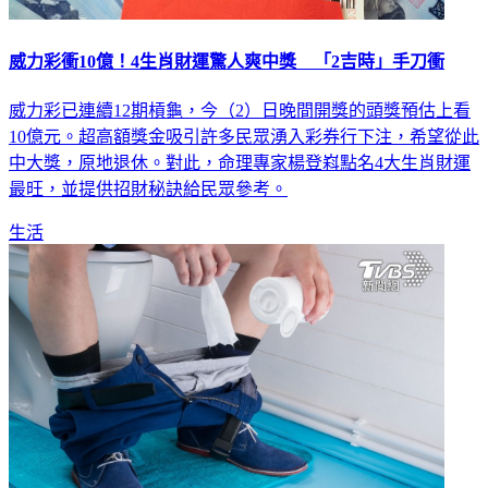
威力彩衝10億！4生肖財運驚人爽中獎 「2吉時」手刀衝
威力彩已連續12期槓龜，今（2）日晚間開獎的頭獎預估上看
10億元。超高額獎金吸引許多民眾湧入彩券行下注，希望從此
中大獎，原地退休。對此，命理專家楊登嵙點名4大生肖財運
最旺，並提供招財秘訣給民眾參考。
生活