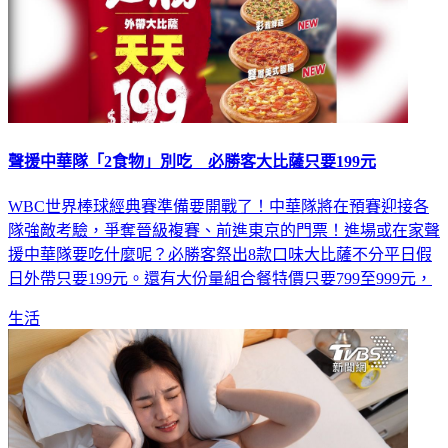
聲援中華隊「2食物」別吃 必勝客大比薩只要199元
WBC世界棒球經典賽準備要開戰了！中華隊將在預賽迎接各
隊強敵考驗，爭奪晉級複賽、前進東京的門票！進場或在家聲
援中華隊要吃什麼呢？必勝客祭出8款口味大比薩不分平日假
日外帶只要199元。還有大份量組合餐特價只要799至999元，
生活