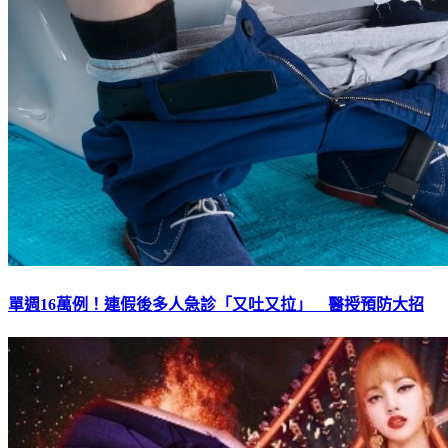
單週16萬例！連假後多人急診「又吐又拉」 醫授預防大招