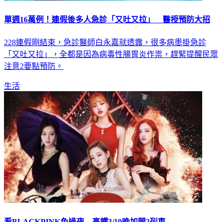
單週16萬例！連假後多人急診「又吐又拉」 醫授預防大招
228連假剛結束，急診醫師白永嘉就透露，很多病患掛急診
「又吐又拉」，全都是因為病毒性腸胃炎作祟，趕緊提醒民眾
注意2要點預防。
生活
看BLACKPINK免過夜 高鐵3/19晚加開2列車