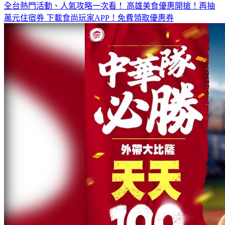
全台熱門活動、人氣攻略一次看！
高雄美食優惠開搶！再抽
萬元住宿券
下載食尚玩家APP！免費領取優惠券