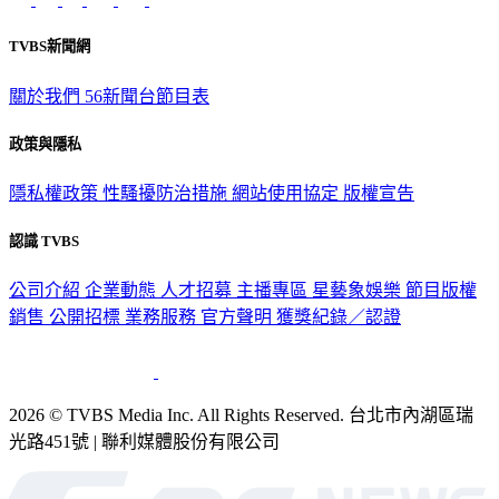
TVBS新聞網
關於我們
56新聞台節目表
政策與隱私
隱私權政策
性騷擾防治措施
網站使用協定
版權宣告
認識 TVBS
公司介紹
企業動態
人才招募
主播專區
星藝象娛樂
節目版權
銷售
公開招標
業務服務
官方聲明
獲獎紀錄／認證
2026 © TVBS Media Inc. All Rights Reserved. 台北市內湖區瑞
光路451號 | 聯利媒體股份有限公司