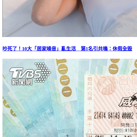
吵死了！10大「居家噪音」亂生活 第1名引共鳴：休假全毀