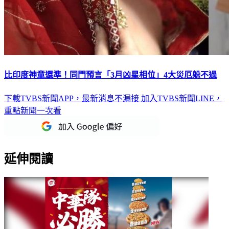
比印度神童還準！同門預言「3月凶星相位」4大災厄躲不過
下載TVBS新聞APP，最新消息不漏接
加入TVBS新聞LINE，
重點新聞一次看
延伸閱讀