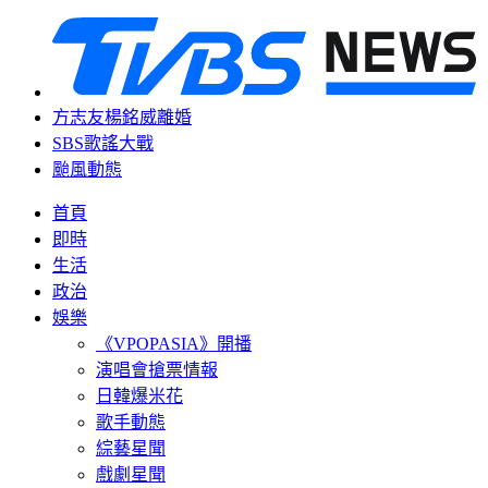
方志友楊銘威離婚
SBS歌謠大戰
颱風動態
首頁
即時
生活
政治
娛樂
《VPOPASIA》開播
演唱會搶票情報
日韓爆米花
歌手動態
綜藝星聞
戲劇星聞