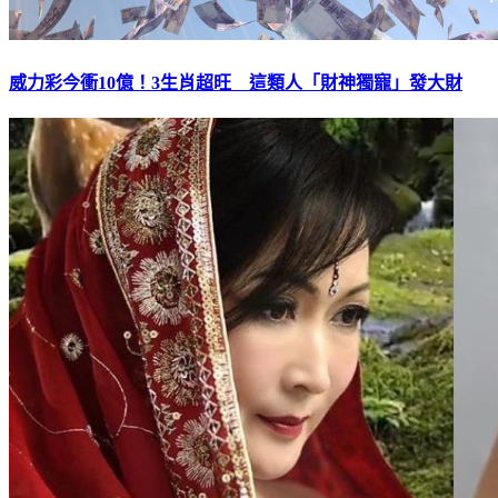
威力彩今衝10億！3生肖超旺 這類人「財神獨寵」發大財