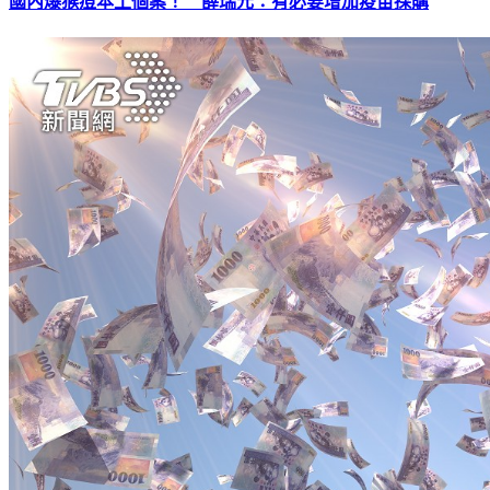
國內爆猴痘本土個案！ 薛瑞元：有必要增加疫苗採購