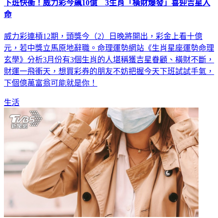
下班快衝！威力彩今飆10億 3生肖「橫財爆發」喜迎吉星入
命
威力彩連槓12期，頭獎今（2）日晚將開出，彩金上看十億
元，若中獎立馬原地辭職。命理運勢網站《生肖星座運勢命理
玄學》分析3月份有3個生肖的人堪稱獲吉星眷顧、橫財不斷，
財運一飛衝天，想買彩券的朋友不妨把握今天下班試試手氣，
下個億萬富翁可能就是你！
生活