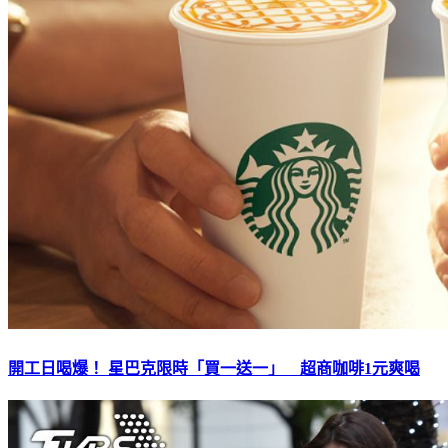
開工日喝爆！ 星巴克限時「買一送一」 超商咖啡1元爽喝