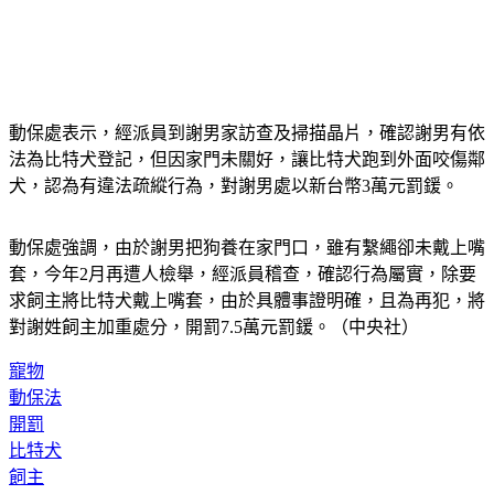
動保處表示，經派員到謝男家訪查及掃描晶片，確認謝男有依
法為比特犬登記，但因家門未關好，讓比特犬跑到外面咬傷鄰
犬，認為有違法疏縱行為，對謝男處以新台幣3萬元罰鍰。
動保處強調，由於謝男把狗養在家門口，雖有繫繩卻未戴上嘴
套，今年2月再遭人檢舉，經派員稽查，確認行為屬實，除要
求飼主將比特犬戴上嘴套，由於具體事證明確，且為再犯，將
對謝姓飼主加重處分，開罰7.5萬元罰鍰。（中央社）
寵物
動保法
開罰
比特犬
飼主