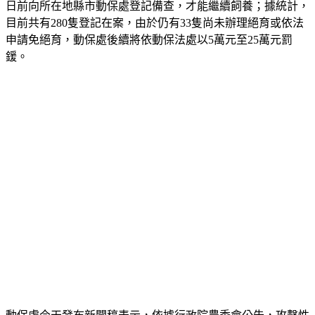
日前向所在地縣市動保處登記備查，才能繼續飼養；據統計，
目前共有280隻登記在案，由於仍有33隻尚未辦理絕育或依法
申請免絕育，動保處後續將依動保法處以5萬元至25萬元罰
鍰。