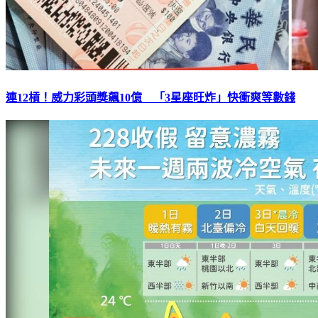
連12槓！威力彩頭獎飆10億 「3星座旺炸」快衝爽等數錢