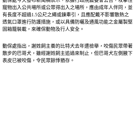
動保處今天發布新聞稿表示，依據行政院農委會公告，攻擊性
寵物出入公共場所或公眾得出入之場所，應由成年人伴同，並
有長度不超過1.5公尺之繩或鍊牽引，且應配戴不影響散熱之
透氣口罩進行防護措施，或以具備防曬及通風功能之金屬製堅
固箱籠裝載，來確保動物及行人安全。
動保處指出，謝姓飼主養的比特犬去年遭檢舉，咬傷民眾帶著
散步的巴哥犬，雖經謝姓飼主追過來制止，但巴哥犬左側腋下
表皮已被咬傷，令民眾餘悸猶存。