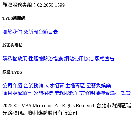
觀眾服務專線：02-2656-1599
TVBS新聞網
關於我們
56新聞台節目表
政策與隱私
隱私權政策
性騷擾防治措施
網站使用協定
版權宣告
認識 TVBS
公司介紹
企業動態
人才招募
主播專區
星藝象娛樂
節目版權銷售
公開招標
業務服務
官方聲明
獲獎紀錄／認證
2026 © TVBS Media Inc. All Rights Reserved. 台北市內湖區瑞
光路451號 | 聯利媒體股份有限公司