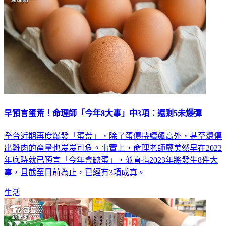
早預言蛋荒！命理師「今年8大事」中3項：還剩5未爆彈
全台近期再度爆發「蛋荒」，除了蛋價持續飆高外，甚至還傳
出雞肉的產量也岌岌可危。事實上，命理老師廖美然早在2022
年底時就已預言「今年會缺蛋」，並直指2023年將發生8件大
事，且截至目前為止，已經有3項成真。
生活