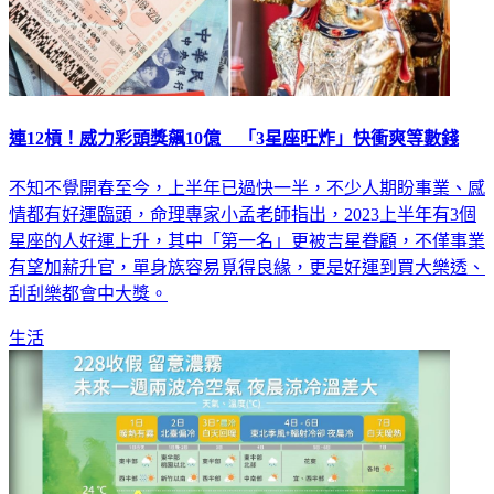
連12槓！威力彩頭獎飆10億 「3星座旺炸」快衝爽等數錢
不知不覺開春至今，上半年已過快一半，不少人期盼事業、感
情都有好運臨頭，命理專家小孟老師指出，2023上半年有3個
星座的人好運上升，其中「第一名」更被吉星眷顧，不僅事業
有望加薪升官，單身族容易覓得良緣，更是好運到買大樂透、
刮刮樂都會中大獎。
生活