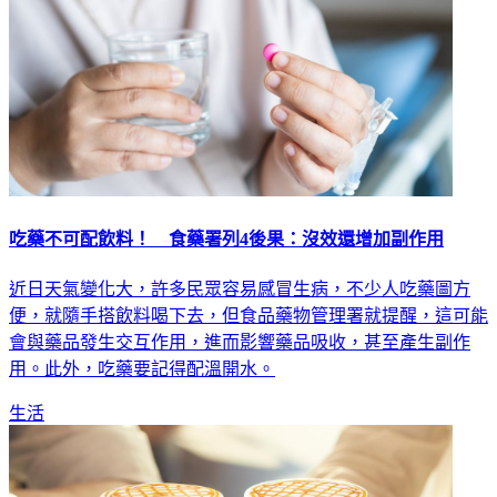
吃藥不可配飲料！ 食藥署列4後果：沒效還增加副作用
近日天氣變化大，許多民眾容易感冒生病，不少人吃藥圖方
便，就隨手搭飲料喝下去，但食品藥物管理署就提醒，這可能
會與藥品發生交互作用，進而影響藥品吸收，甚至產生副作
用。此外，吃藥要記得配溫開水。
生活