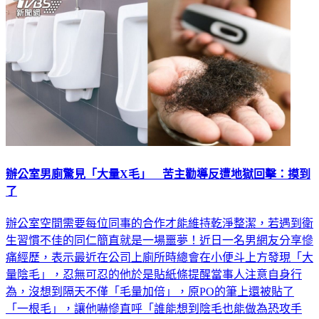
辦公室男廁驚見「大量X毛」 苦主勸導反遭地獄回擊：摸到
了
辦公室空間需要每位同事的合作才能維持乾淨整潔，若遇到衛
生習慣不佳的同仁簡直就是一場噩夢！近日一名男網友分享慘
痛經歷，表示最近在公司上廁所時總會在小便斗上方發現「大
量陰毛」，忍無可忍的他於是貼紙條提醒當事人注意自身行
為，沒想到隔天不僅「毛量加倍」，原PO的筆上還被貼了
「一根毛」，讓他嚇慘直呼「誰能想到陰毛也能做為恐攻手