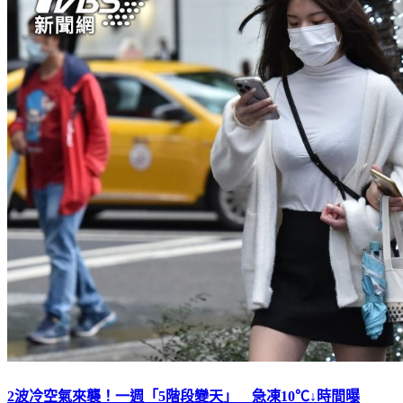
2波冷空氣來襲！一週「5階段變天」 急凍10℃↓時間曝