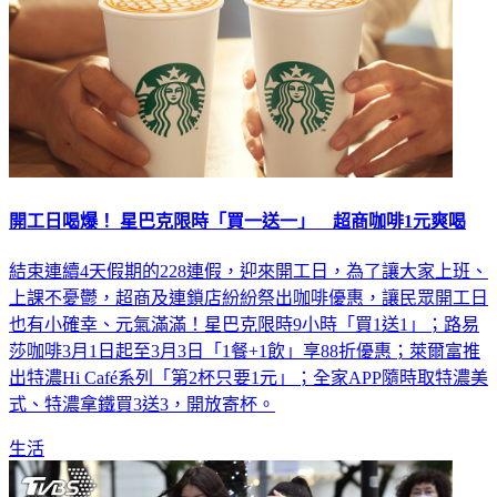
開工日喝爆！ 星巴克限時「買一送一」 超商咖啡1元爽喝
結束連續4天假期的228連假，迎來開工日，為了讓大家上班、
上課不憂鬱，超商及連鎖店紛紛祭出咖啡優惠，讓民眾開工日
也有小確幸、元氣滿滿！星巴克限時9小時「買1送1」；路易
莎咖啡3月1日起至3月3日「1餐+1飲」享88折優惠；萊爾富推
出特濃Hi Café系列「第2杯只要1元」；全家APP隨時取特濃美
式、特濃拿鐵買3送3，開放寄杯。
生活