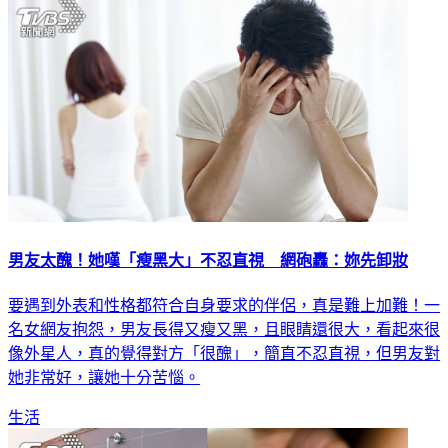
男友太醜！她嘆「瘦黑大」不忍直視 網砲轟：妳先卸妝
要遇到外表和性格都符合自身要求的伴侶，真是難上加難！一
名女網友抱怨，男友長得又瘦又黑，且眼睛還很大，看起來很
像外星人，真的覺得對方「很醜」，簡直不忍直視，但男友對
她非常好，讓她十分苦惱。
生活