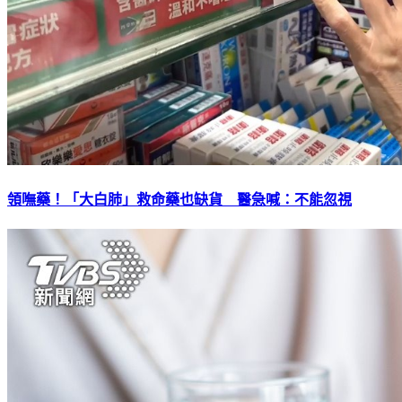
領嘸藥！「大白肺」救命藥也缺貨 醫急喊：不能忽視