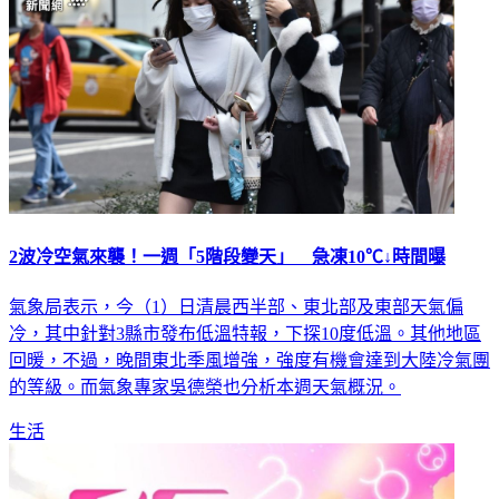
2波冷空氣來襲！一週「5階段變天」 急凍10℃↓時間曝
氣象局表示，今（1）日清晨西半部、東北部及東部天氣偏
冷，其中針對3縣市發布低溫特報，下探10度低溫。其他地區
回暖，不過，晚間東北季風增強，強度有機會達到大陸冷氣團
的等級。而氣象專家吳德榮也分析本週天氣概況。
生活