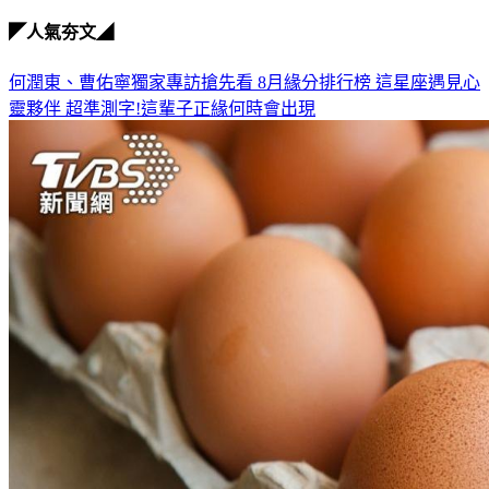
◤人氣夯文◢
何潤東、曹佑寧獨家專訪搶先看
8月緣分排行榜 這星座遇見心
靈夥伴
超準測字!這輩子正緣何時會出現