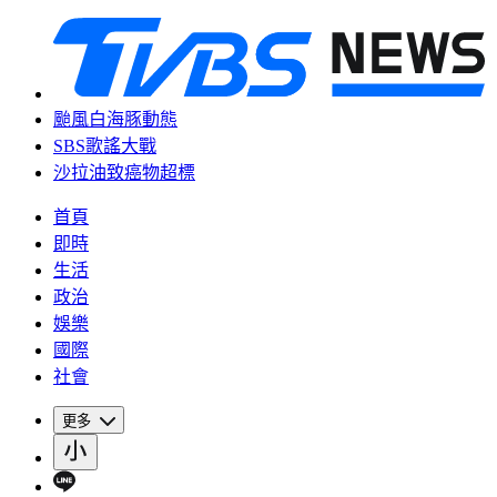
颱風白海豚動態
SBS歌謠大戰
沙拉油致癌物超標
首頁
即時
生活
政治
娛樂
國際
社會
更多