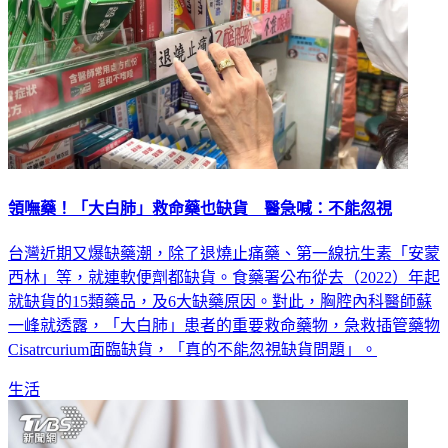
領嘸藥！「大白肺」救命藥也缺貨 醫急喊：不能忽視
台灣近期又爆缺藥潮，除了退燒止痛藥、第一線抗生素「安蒙
西林」等，就連軟便劑都缺貨。食藥署公布從去（2022）年起
就缺貨的15類藥品，及6大缺藥原因。對此，胸腔內科醫師蘇
一峰就透露，「大白肺」患者的重要救命藥物，急救插管藥物
Cisatrcurium面臨缺貨，「真的不能忽視缺貨問題」。
生活