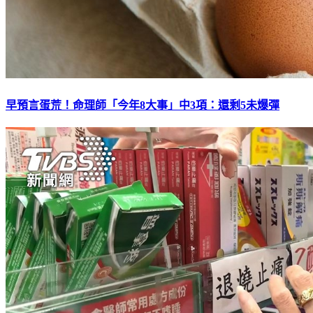
早預言蛋荒！命理師「今年8大事」中3項：還剩5未爆彈