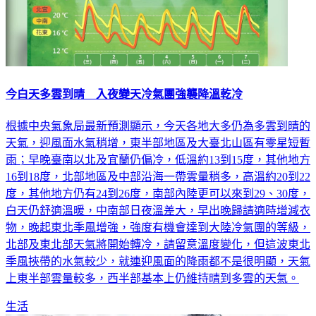
今白天多雲到晴 入夜變天冷氣團強襲降溫乾冷
根據中央氣象局最新預測顯示，今天各地大多仍為多雲到晴的
天氣，迎風面水氣稍增，東半部地區及大臺北山區有零星短暫
雨；早晚臺南以北及宜蘭仍偏冷，低溫約13到15度，其他地方
16到18度，北部地區及中部沿海一帶雲量稍多，高溫約20到22
度，其他地方仍有24到26度，南部內陸更可以來到29、30度，
白天仍舒適溫暖，中南部日夜溫差大，早出晚歸請適時增減衣
物，晚起東北季風增強，強度有機會達到大陸冷氣團的等級，
北部及東北部天氣將開始轉冷，請留意溫度變化，但這波東北
季風挾帶的水氣較少，就連迎風面的降雨都不是很明顯，天氣
上東半部雲量較多，西半部基本上仍維持晴到多雲的天氣。
生活