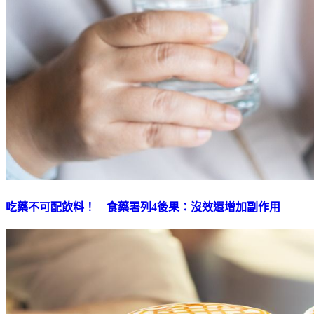
吃藥不可配飲料！ 食藥署列4後果：沒效還增加副作用