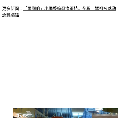
更多新聞：
「勇腳伯」小腿萎縮忍痛堅持走全程　媽祖被感動
急轉賜福