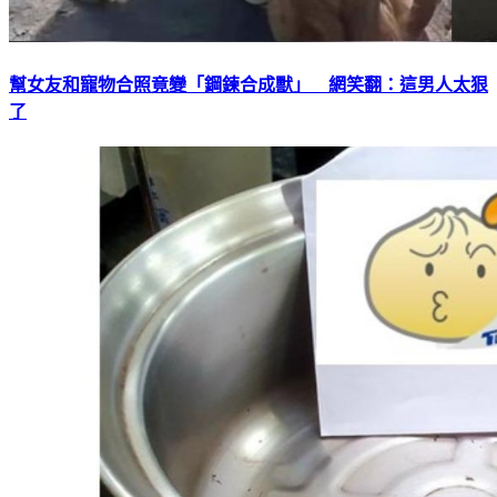
幫女友和寵物合照竟變「鋼鍊合成獸」 網笑翻：這男人太狠
了