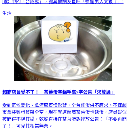
生活
超商店員受不了！ 茶葉蛋空鍋手寫7字公告「求放過」
受到氣候變化、禽流感疫情影響，全台雞蛋供不應求。不僅超
市盒裝雞蛋貨架全空，現在就連超商茶葉蛋也缺蛋，店員疑似
被問得不堪其擾，乾脆直接在茶葉蛋鍋裡放公告：「不要再問
了！」可見其相當無奈。