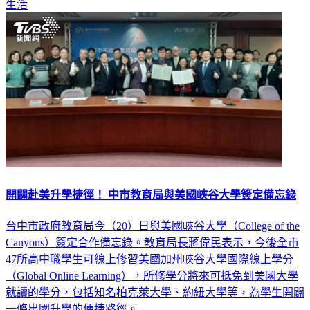
開闢赴美升學捷徑！ 中市教育局與美國峽谷大學簽定備忘錄
台中市政府教育局今（20）日與美國峽谷大學（College of the
Canyons）簽定合作備忘錄。教育局長蔣偉民表示，今後全市
47所高中職學生可線上修習美國加州峽谷大學國際線上學分
（Global Online Learning），所修學分將來可抵免到美國大學
就讀的學分，包括知名柏克萊大學、約紐大學等，為學生開闢
一條出國升學的便捷路徑。