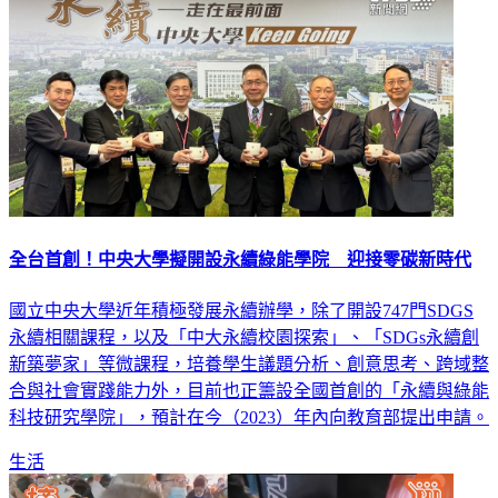
全台首創！中央大學擬開設永續綠能學院 迎接零碳新時代
國立中央大學近年積極發展永續辦學，除了開設747門SDGS
永續相關課程，以及「中大永續校園探索」、「SDGs永續創
新築夢家」等微課程，培養學生議題分析、創意思考、跨域整
合與社會實踐能力外，目前也正籌設全國首創的「永續與綠能
科技研究學院」，預計在今（2023）年內向教育部提出申請。
生活