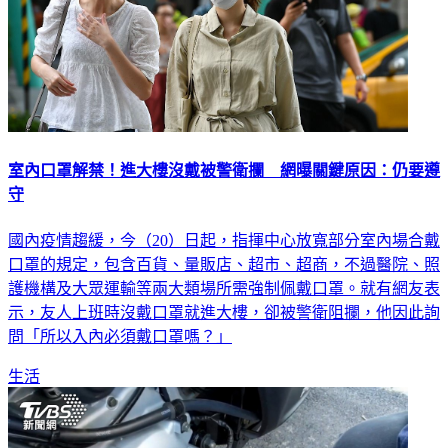
室內口罩解禁！進大樓沒戴被警衛攔 網曝關鍵原因：仍要遵
守
國內疫情趨緩，今（20）日起，指揮中心放寬部分室內場合戴
口罩的規定，包含百貨、量販店、超市、超商，不過醫院、照
護機構及大眾運輸等兩大類場所需強制佩戴口罩。就有網友表
示，友人上班時沒戴口罩就進大樓，卻被警衛阻攔，他因此詢
問「所以入內必須戴口罩嗎？」
生活