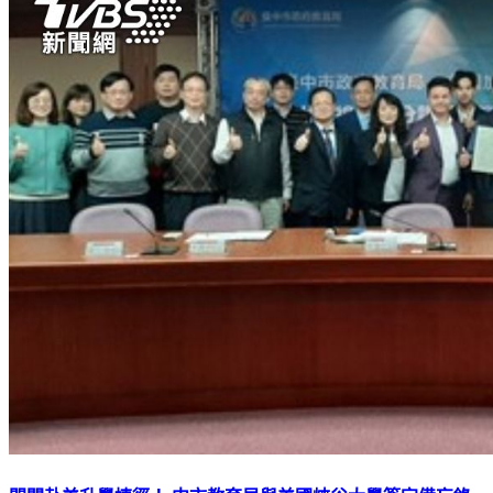
開闢赴美升學捷徑！ 中市教育局與美國峽谷大學簽定備忘錄