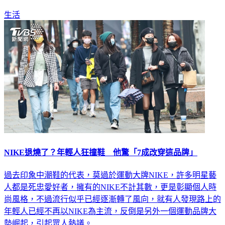
生活
NIKE退燒了？年輕人狂撞鞋 他驚「7成改穿這品牌」
過去印象中潮鞋的代表，莫過於運動大牌NIKE，許多明星藝
人都是死忠愛好者，擁有的NIKE不計其數，更是彰顯個人時
尚風格，不過流行似乎已經逐漸轉了風向，就有人發現路上的
年輕人已經不再以NIKE為主流，反倒是另外一個運動品牌大
勢崛起，引起眾人熱議。