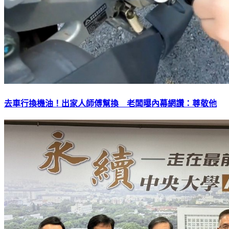
去車行換機油！出家人師傅幫換 老闆曝內幕網讚：尊敬他