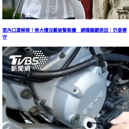
室內口罩解禁！進大樓沒戴被警衛攔 網曝關鍵原因：仍要遵
守