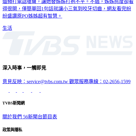
得很開，僅簡單回1句話就讓小三氣到咬牙切齒，網友看完紛
紛盛讚原PO姊姊超有智慧。
生活
深入時事，一觸即見
意見反映：service@tvbs.com.tw
觀眾服務專線：02-2656-1599
TVBS新聞網
關於我們
56新聞台節目表
政策與隱私
隱私權政策
性騷擾防治措施
網站使用協定
版權宣告