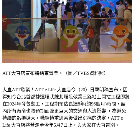
ATT大直店宣布將結束營業。（圖／TVBS資料照）
大直ATT歇業！ATT e Life 大直店今（20）日聲明稿宣布，因
得知今台北首都捷運環狀線北環段敬業三路地上開挖工程即將
在2024年發包動工，工程期預估長達8年(約96個月)時間，館
內所有廠商也將預期面臨更巨大的交通與人流影響 ，為避免
持續的虧損擴大，幾經慎重思索後做出沉痛的決定，ATT e 
Life 大直店將營運至今年5月7日止，與大家在大直告別。