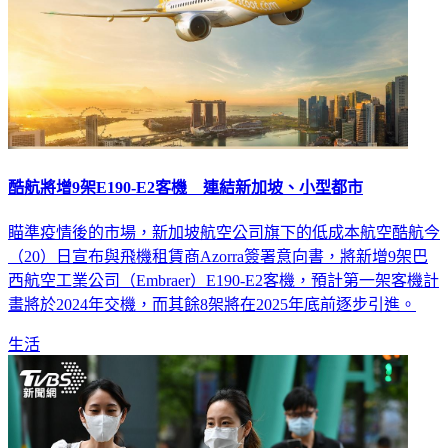
酷航將增9架E190-E2客機 連結新加坡、小型都市
瞄準疫情後的市場，新加坡航空公司旗下的低成本航空酷航今
（20）日宣布與飛機租賃商Azorra簽署意向書，將新增9架巴
西航空工業公司（Embraer）E190-E2客機，預計第一架客機計
畫將於2024年交機，而其餘8架將在2025年底前逐步引進。
生活