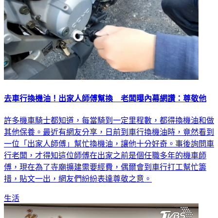
去車行換機油！出家人師傅幫換 老闆曝內幕網讚：尊敬他
許多機車騎士都知道，每當騎到一定里程數，都得換機油和做
其他保養。最近有網友分享，日前到車行換機油時，竟然看到
一位「出家人師傅」幫忙換機油，讓他十分好奇。事後詢問車
行老闆，才得知這位師傅在出家之前是個任職多年的機車師
傅，現在為了寺廟擴建需要經費，偶爾會到車行打工幫忙籌
措，貼文一出，網友們紛紛表達尊敬之意。
生活