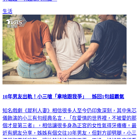
生活
10年男友出軌！小三嗆「拿啥跟我爭」 姊回1句超霸氣
知名戲劇《犀利人妻》相信很多人至今仍印象深刻，其中朱芯
儀飾演的小三有句經典名言，「在愛情的世界裡，不被愛的那
個才是第三者」，相信讓很多身為正宮的女性氣得牙癢癢。最
近有網友分享，姊姊有個交往10年男友，但對方卻劈腿，小三
還頻打電話嗆聲，讓她替姊姊打抱不平。不過，姊姊態度卻看