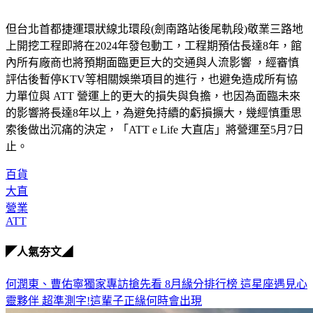
但台北首都捷運環狀線北環段(劍南路站後尾軌段)敬業三路地
上開挖工程即將在2024年發包動工，工程期預估長達8年，館
內所有廠商也將預期面臨更巨大的交通與人流影響 ，經審慎
評估後暫停KTV等相關娛樂項目的進行，也避免造成所有協
力單位與 ATT 營運上的更大的損失與負擔，也因為面臨未來
的影響將長達8年以上，為避免持續的虧損擴大，幾經慎重思
索後做出沉痛的決定，「ATT e Life 大直店」將營運至5月7日
止。
百貨
大直
營業
ATT
◤人氣夯文◢
何潤東、曹佑寧獨家專訪搶先看
8月緣分排行榜 這星座遇見心
靈夥伴
超準測字!這輩子正緣何時會出現