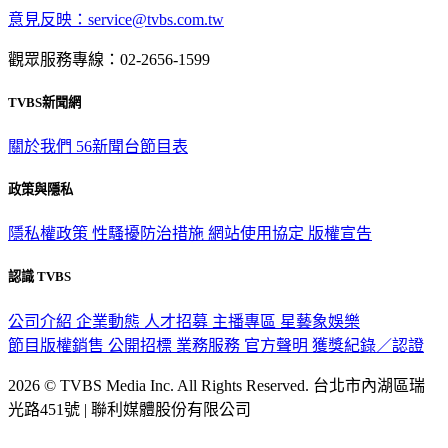
觀眾服務專線：02-2656-1599
TVBS新聞網
關於我們
56新聞台節目表
政策與隱私
隱私權政策
性騷擾防治措施
網站使用協定
版權宣告
認識 TVBS
公司介紹
企業動態
人才招募
主播專區
星藝象娛樂
節目版權銷售
公開招標
業務服務
官方聲明
獲獎紀錄／認證
2026 © TVBS Media Inc. All Rights Reserved. 台北市內湖區瑞
光路451號 | 聯利媒體股份有限公司