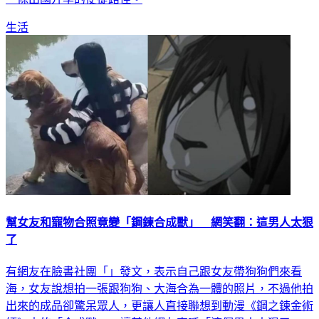
生活
幫女友和寵物合照竟變「鋼鍊合成獸」 網笑翻：這男人太狠
了
有網友在臉書社團「」發文，表示自己跟女友帶狗狗們來看
海，女友說想拍一張跟狗狗、大海合為一體的照片，不過他拍
出來的成品卻驚呆眾人，更讓人直接聯想到動漫《鋼之鍊金術
師》中的「合成獸」，讓其他網友直呼「這個男人太狠了」!