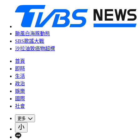
颱風白海豚動態
SBS歌謠大戰
沙拉油致癌物超標
首頁
即時
生活
政治
娛樂
國際
社會
更多