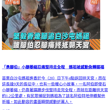
「勇腳伯」小腿萎縮忍痛堅持走全程 媽祖被感動急轉賜福
苗栗白沙屯媽祖進香於今（20）日下午4點返回拱天宮，而在
這長達9天的長征中，也有一些暖心小故事，一名阿伯即使右
小腿萎縮，仍靠著蹣跚步伐堅持走完全程，而就在距離拱天宮
約1.2公里處，有民眾捕捉到媽祖為了該名阿伯特地停轎幫他
祈福，如此動容的畫面瞬間感動近萬人。
生活