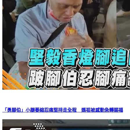
「勇腳伯」小腿萎縮忍痛堅持走全程 媽祖被感動急轉賜福