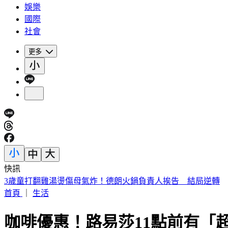
娛樂
國際
社會
更多
快訊
注意！淡江大橋首納入漢光演習「今晚8時起封橋」 交管一
首頁
｜
生活
咖啡優惠！路易莎11點前有「