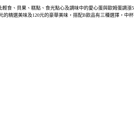
輕食、貝果、糕點、食光點心及調味中的愛心蛋與歐姆蛋調漲5元
15元的精選美味及120元的豪華美味，搭配B飲品有三種選擇，