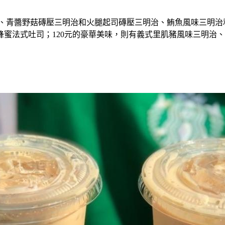
治、青醬野菇磚壓三明治和火腿起司磚壓三明治、鮪魚風味三明治
蜜法式吐司；120元的豪華美味，則有義式里肌豬風味三明治