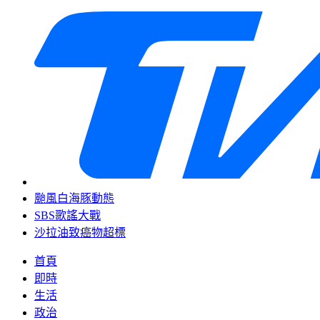
颱風白海豚動態
SBS歌謠大戰
沙拉油致癌物超標
首頁
即時
生活
政治