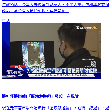
天，粉絲們就擠爆現場，還有人前天就來搭帳棚夜排，主辦單
位就預估，今年入場會達到45萬人，不少人拿紅包和年終來搶
商品，甚至有人帶10萬塊，準備開花。
生活
邊打怪邊賺錢!「區塊鏈遊戲」興起 有風險