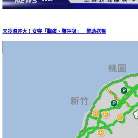
天冷溫差大！女突「胸痛、難呼吸」 警助送醫