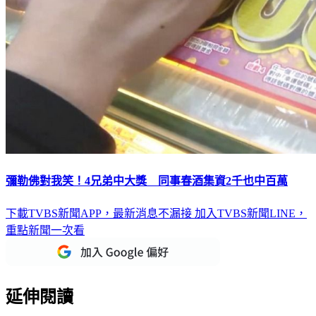
彌勒佛對我笑！4兄弟中大獎 同事春酒集資2千也中百萬
下載TVBS新聞APP，最新消息不漏接
加入TVBS新聞LINE，
重點新聞一次看
延伸閱讀