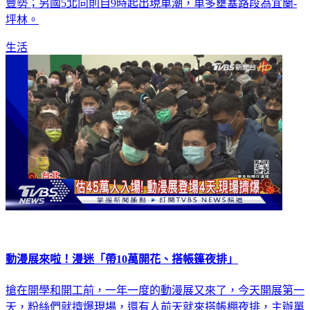
向湖口服務區-新竹、北向大雅-臺中系統；國4西向潭子系統-
豐勢；另國5北向則自9時起出現車潮，車多壅塞路段為宜蘭-
坪林。
生活
動漫展來啦！漫迷「帶10萬開花、搭帳篷夜排」
搶在開學和開工前，一年一度的動漫展又來了，今天開展第一