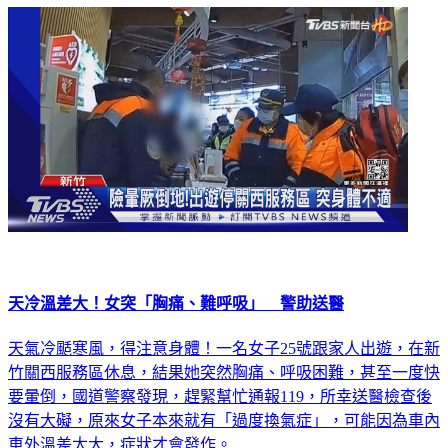
天冷溫差大！女突「胸痛、難呼吸」 警助送醫
天氣冷颳寒風，得注意身體！一名女子25號跟家人出遊，在新
竹關西服務區休息，結果她突然胸痛、呼吸困難，甚至一度快
要暈倒，國道警察發現，趕緊幫忙通報119，所幸送醫檢查後
沒有大礙，原來女子本來就有「過度換氣症」，可能因為車內