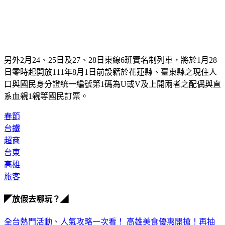
另外2月24、25日及27、28日東線6班實名制列車，將於1月28
日零時起開放111年8月1日前設籍於花蓮縣、臺東縣之現住人
口與國民身分證統一編號第1碼為U或V及上開兩者之配偶與直
系血親1親等國民訂票。
春節
台鐵
超商
台東
高雄
旅客
◤放假去哪玩？◢