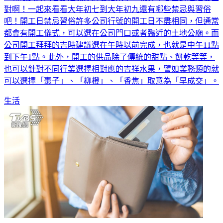
一轉眼美好的春節連假即將要結束了，就算不想面對還是要面
對啊！一起來看看大年初七到大年初九還有哪些禁忌與習俗
吧！開工日禁忌習俗許多公司行號的開工日不盡相同，但通常
都會有開工儀式，可以選在公司門口或者臨近的土地公廟。而
公司開工拜拜的吉時建議選在午時以前完成，也就是中午11點
到下午1點。此外，開工的供品除了傳統的甜點、餅乾等等，
也可以針對不同行業選擇相對應的吉祥水果，譬如業務類的就
可以選擇「棗子」、「柳橙」、「香焦」取意為「早成交」。
生活