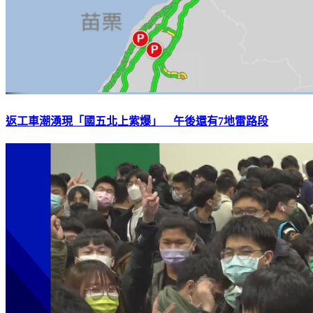
返工車潮湧現「國五北上紫爆」 午後還有7地雷路段