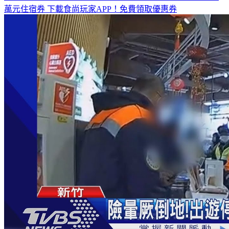
全台熱門活動、人氣攻略一次看！
高雄美食優惠開搶！再抽
萬元住宿券
下載食尚玩家APP！免費領取優惠券