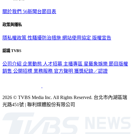
TVBS新聞網
關於我們
56新聞台節目表
政策與隱私
隱私權政策
性騷擾防治措施
網站使用協定
版權宣告
認識 TVBS
公司介紹
企業動態
人才招募
主播專區
星藝象娛樂
節目版權
銷售
公開招標
業務服務
官方聲明
獲獎紀錄／認證
2026 © TVBS Media Inc. All Rights Reserved. 台北市內湖區瑞
光路451號 | 聯利媒體股份有限公司