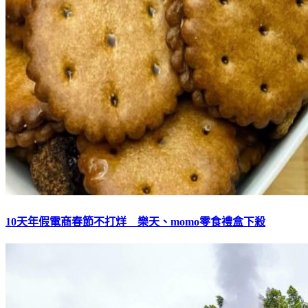
10天年假電商春節不打烊 樂天、momo零食禮盒下殺