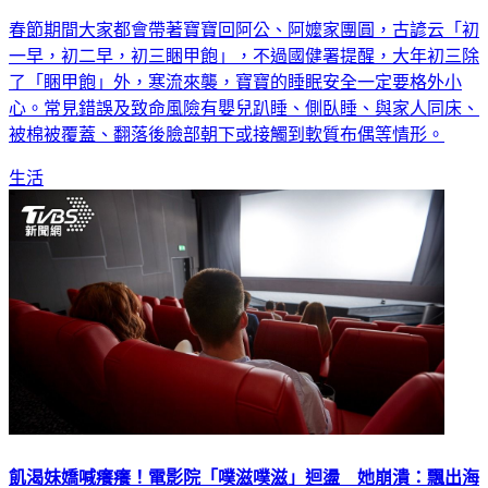
初三「睏甲飽」！寒流襲避免和寶寶同床 5行為恐釀意外
春節期間大家都會帶著寶寶回阿公、阿嬤家團圓，古諺云「初
一早，初二早，初三睏甲飽」，不過國健署提醒，大年初三除
了「睏甲飽」外，寒流來襲，寶寶的睡眠安全一定要格外小
心。常見錯誤及致命風險有嬰兒趴睡、側臥睡、與家人同床、
被棉被覆蓋、翻落後臉部朝下或接觸到軟質布偶等情形。
生活