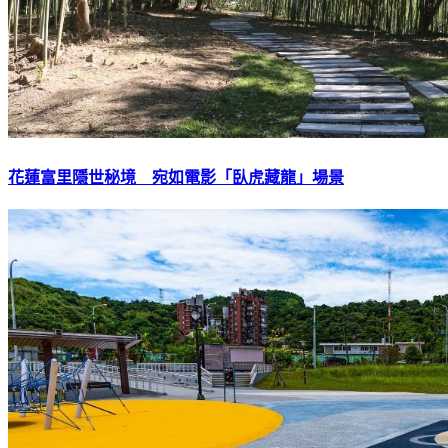
花蓮富里隱世秘境 宛如電影「臥虎藏龍」場景