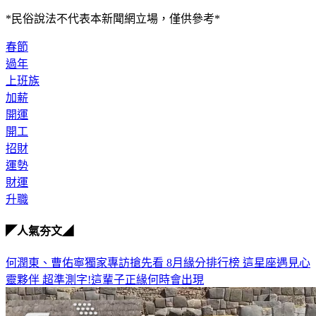
*民俗說法不代表本新聞網立場，僅供參考*
春節
過年
上班族
加薪
開運
開工
招財
運勢
財運
升職
◤人氣夯文◢
何潤東、曹佑寧獨家專訪搶先看
8月緣分排行榜 這星座遇見心
靈夥伴
超準測字!這輩子正緣何時會出現