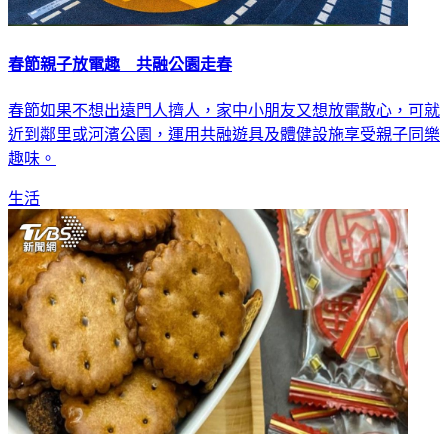
春節親子放電趣 共融公園走春
春節如果不想出遠門人擠人，家中小朋友又想放電散心，可就
近到鄰里或河濱公園，運用共融遊具及體健設施享受親子同樂
趣味。
生活