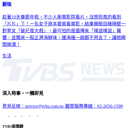
飢渴妹嬌喊癢癢！電影院「噗滋噗滋」迴盪 她崩潰：飄出海
鮮味
趁著10天春節年假，不少人衝電影院看片，沒想到真的看到
「片片」了！一名女子原本要爽看電影，結果親眼目睹隔壁一
對男女「破尺度大戲」，最可怕的是還傳來「噗滋噗滋」聲
響，並飄來一股正港海鮮味，連海邊一趟都不用去了，讓她瞬
間崩潰！
生活
深入時事，一觸即見
意見反映：service@tvbs.com.tw
觀眾服務專線：02-2656-1599