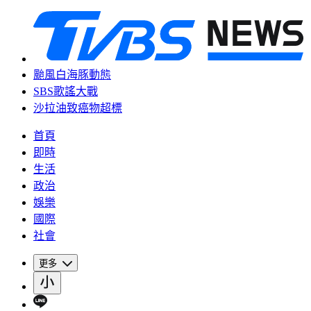
颱風白海豚動態
SBS歌謠大戰
沙拉油致癌物超標
首頁
即時
生活
政治
娛樂
國際
社會
更多