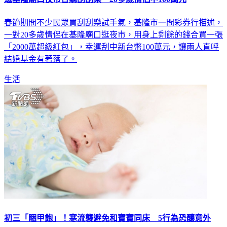
逛基隆廟口夜市合購刮刮樂 20多歲情侶中100萬元
春節期間不少民眾買刮刮樂試手氣，基隆市一間彩券行描述，
一對20多歲情侶在基隆廟口逛夜市，用身上剩餘的錢合買一張
「2000萬超級紅包」，幸運刮中新台幣100萬元，讓兩人直呼
結婚基金有著落了。
生活