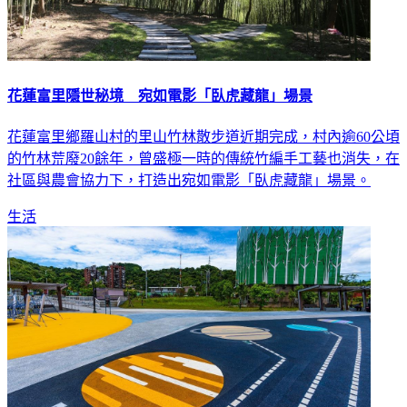
花蓮富里隱世秘境 宛如電影「臥虎藏龍」場景
花蓮富里鄉羅山村的里山竹林散步道近期完成，村內逾60公頃
的竹林荒廢20餘年，曾盛極一時的傳統竹編手工藝也消失，在
社區與農會協力下，打造出宛如電影「臥虎藏龍」場景。
生活