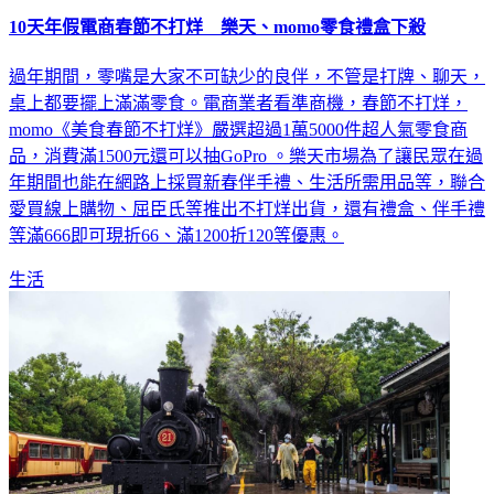
10天年假電商春節不打烊 樂天、momo零食禮盒下殺
過年期間，零嘴是大家不可缺少的良伴，不管是打牌、聊天，
桌上都要擺上滿滿零食。電商業者看準商機，春節不打烊，
momo《美食春節不打烊》嚴選超過1萬5000件超人氣零食商
品，消費滿1500元還可以抽GoPro 。樂天市場為了讓民眾在過
年期間也能在網路上採買新春伴手禮、生活所需用品等，聯合
愛買線上購物、屈臣氏等推出不打烊出貨，還有禮盒、伴手禮
等滿666即可現折66、滿1200折120等優惠。
生活