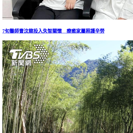
7旬醫師曹汶龍投入失智關懷 療癒家屬照護辛勞