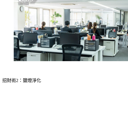
招財術2：鹽燈淨化