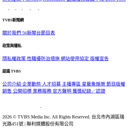
TVBS新聞網
關於我們
56新聞台節目表
政策與隱私
隱私權政策
性騷擾防治措施
網站使用協定
版權宣告
認識 TVBS
公司介紹
企業動態
人才招募
主播專區
星藝象娛樂
節目版權
銷售
公開招標
業務服務
官方聲明
獲獎紀錄／認證
2026 © TVBS Media Inc. All Rights Reserved. 台北市內湖區瑞
光路451號 | 聯利媒體股份有限公司