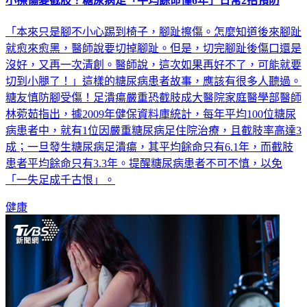
小擦傷變截肢！糖尿病足「平均餘命僅6年」日常2招預防
「本來只是腳不小心踢到椅子，腳趾擦傷。怎麼知道後來腳趾
就愈來愈黑，醫師說要切掉腳趾。但是，切完腳趾後傷口還是
沒好，又再一次清創。醫師說，這次如果再好不了，可能就要
切到小腿了！」這樣的糖尿病患者故事，應該有很多人聽過。
糖友慎防腳受傷！足潰瘍嚴重恐截肢成大醫院家庭醫學部醫師
林菀茹指出，據2009年健保資料庫統計，每年平均100位糖尿
病患者中，就有1位因嚴重糖尿病足住院治療，且截肢率高達3
成；一旦發生糖尿病足潰瘍，其平均餘命只有6.1年，而截肢
患者平均餘命只有3.3年。提醒糖尿病患者不可不慎，以免
「一失足成千古恨」。
健康