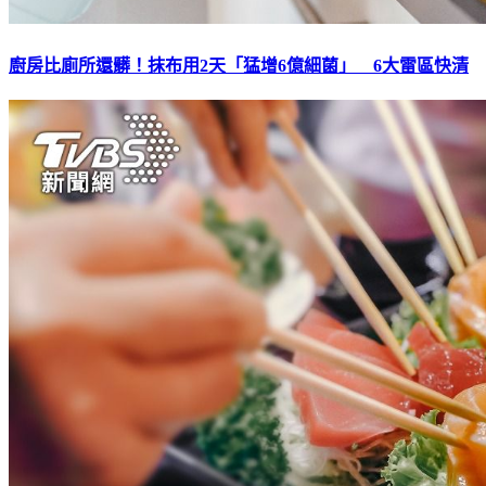
廚房比廁所還髒！抹布用2天「猛增6億細菌」 6大雷區快清