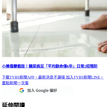
小擦傷變截肢！糖尿病足「平均餘命僅6年」日常2招預防
下載TVBS新聞APP，最新消息不漏接
加入TVBS新聞LINE，
重點新聞一次看
延伸閱讀