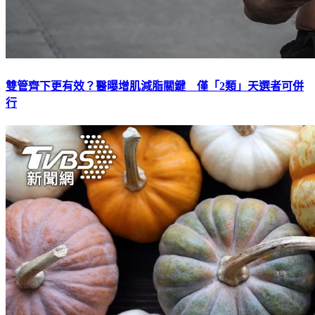
雙管齊下更有效？醫曝增肌減脂關鍵 僅「2類」天選者可併
行