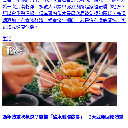
垢一次清潔乾淨。多數人印象中認為廁所是家裡最髒的地方，
所以會重點清掃，但其實廚房才是最容易被忽視的區域，高溫
潮濕加上有食物殘渣，都會滋生細菌，若是沒有徹底清洗，可
能造成健康危機。
生活
過年體重吹氣球？醫推「碳水循環飲食」 3天就瘦回原體重