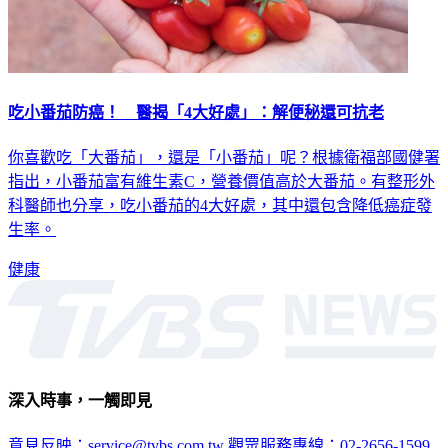
吃小番茄防癌！ 醫揭「4大好處」：解便秘還可抗老
你喜歡吃「大番茄」，還是「小番茄」呢？根據衛福部國健署
指出，小番茄富有維生素C，營養價值高於大番茄。有整形外
科醫師也分享，吃小番茄的4大好處，其中還包含降低癌症發
生率。
健康
深入時事，一觸即見
意見反映：service@tvbs.com.tw
觀眾服務專線：02-2656-1599