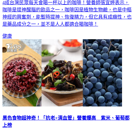
4成台灣民眾每天會喝一杯以上的咖啡！營養師張宜婷表示，
咖啡是提神醒腦的飲品之一，咖啡因是植物生物鹼，也是中樞
神經的興奮劑，能暫時提神、恢復精力，但它具有成癮性，也
是藥品成分之一，並不是人人都適合喝咖啡！
健康
黑色食物超神奇！「抗老+清血管」營養爆高 紫米、葡萄都
上榜