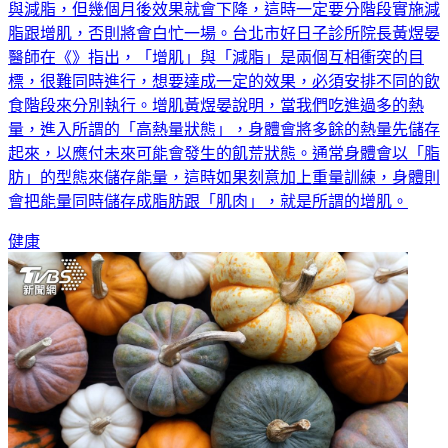
與減脂，但幾個月後效果就會下降，這時一定要分階段實施減
脂跟增肌，否則將會白忙一場。台北市好日子診所院長黃煜晏
醫師在《》指出，「增肌」與「減脂」是兩個互相衝突的目
標，很難同時進行，想要達成一定的效果，必須安排不同的飲
食階段來分別執行。增肌黃煜晏說明，當我們吃進過多的熱
量，進入所謂的「高熱量狀態」，身體會將多餘的熱量先儲存
起來，以應付未來可能會發生的飢荒狀態。通常身體會以「脂
肪」的型態來儲存能量，這時如果刻意加上重量訓練，身體則
會把能量同時儲存成脂肪跟「肌肉」，就是所謂的增肌。
健康