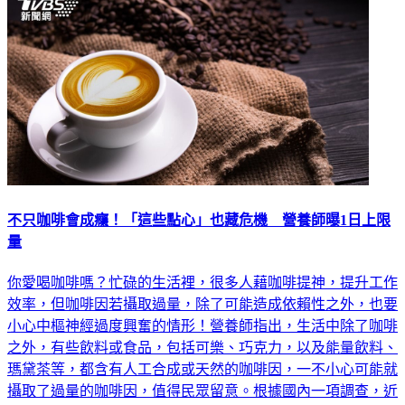
不只咖啡會成癮！「這些點心」也藏危機 營養師曝1日上限
量
你愛喝咖啡嗎？忙碌的生活裡，很多人藉咖啡提神，提升工作
效率，但咖啡因若攝取過量，除了可能造成依賴性之外，也要
小心中樞神經過度興奮的情形！營養師指出，生活中除了咖啡
之外，有些飲料或食品，包括可樂、巧克力，以及能量飲料、
瑪黛茶等，都含有人工合成或天然的咖啡因，一不小心可能就
攝取了過量的咖啡因，值得民眾留意。根據國內一項調查，近