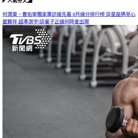
◤人氣夯文◢
何潤東、曹佑寧獨家專訪搶先看
8月緣分排行榜 這星座遇見心
靈夥伴
超準測字!這輩子正緣何時會出現