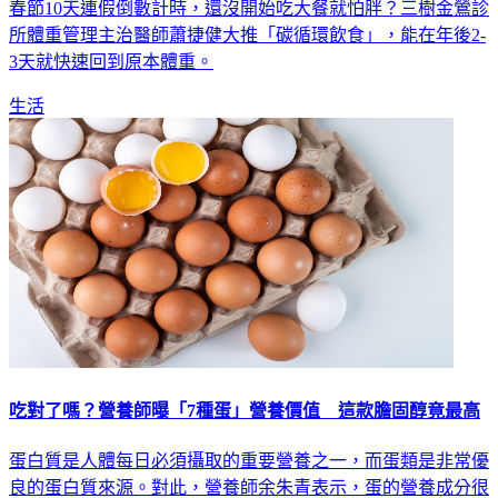
春節10天連假倒數計時，還沒開始吃大餐就怕胖？三樹金鶯診
所體重管理主治醫師蕭捷健大推「碳循環飲食」，能在年後2-
3天就快速回到原本體重。
生活
吃對了嗎？營養師曝「7種蛋」營養價值 這款膽固醇竟最高
蛋白質是人體每日必須攝取的重要營養之一，而蛋類是非常優
良的蛋白質來源。對此，營養師余朱青表示，蛋的營養成分很