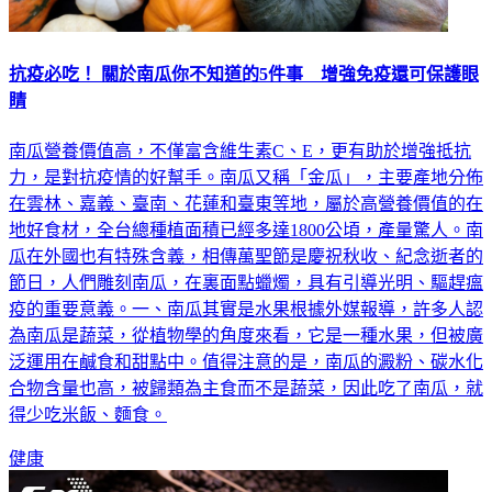
抗疫必吃！ 關於南瓜你不知道的5件事 增強免疫還可保護眼
睛
南瓜營養價值高，不僅富含維生素C、E，更有助於增強抵抗
力，是對抗疫情的好幫手。南瓜又稱「金瓜」，主要產地分佈
在雲林、嘉義、臺南、花蓮和臺東等地，屬於高營養價值的在
地好食材，全台總種植面積已經多達1800公頃，產量驚人。南
瓜在外國也有特殊含義，相傳萬聖節是慶祝秋收、紀念逝者的
節日，人們雕刻南瓜，在裏面點蠟燭，具有引導光明、驅趕瘟
疫的重要意義。一、南瓜其實是水果根據外媒報導，許多人認
為南瓜是蔬菜，從植物學的角度來看，它是一種水果，但被廣
泛運用在鹹食和甜點中。值得注意的是，南瓜的澱粉、碳水化
合物含量也高，被歸類為主食而不是蔬菜，因此吃了南瓜，就
得少吃米飯、麵食。
健康