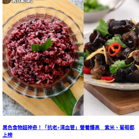
黑色食物超神奇！「抗老+清血管」營養爆高 紫米、葡萄都
上榜