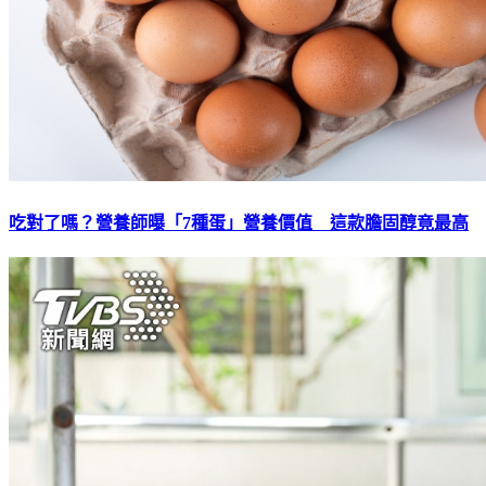
吃對了嗎？營養師曝「7種蛋」營養價值 這款膽固醇竟最高