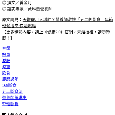
◎ 撰文／曾金月
◎ 諮詢專家／黃琳惠營養師
原文請見：
天增歲月人增胖？營養師激推「五二輕斷食」年節
輕鬆甩肉 快速燃脂
【更多精彩內容，請上
《健康2.0》
官網，未經授權，請勿轉
載！】
春節
熱量
減肥
減重
飲食
農曆過年
168斷食
五二斷食法
營養師黃琳惠
52輕斷食