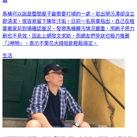
效
馬桶可以說是整間屋子最需要打掃的一處，若出現污漬卻沒立
即清潔，很容易留下陳年汙垢。日前一名房東指出，自己在租
客搬家前到場確認屋況，發現馬桶髒污情況嚴重，用刷子用力
刷也不見效，因此上網發文求助，而網友們見狀也極力推薦
「2神物」，表示不需花大錢就能輕鬆搞定。
生活