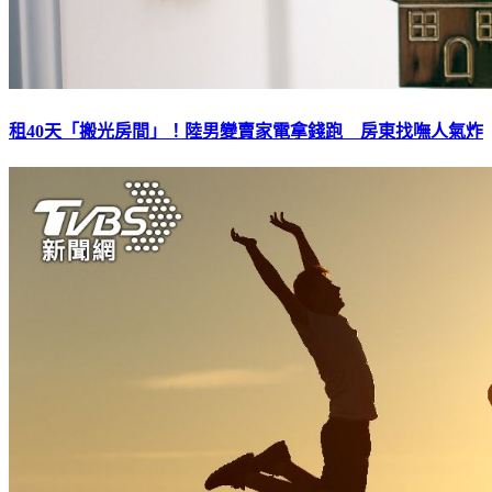
租40天「搬光房間」！陸男變賣家電拿錢跑 房東找嘸人氣炸