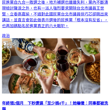
民進黨自九合一敗選之後，地方補選也連連失利，黨內不斷湧
現檢討聲浪之外，也有一派人強烈要求開除台北市議員王世
堅、立委高嘉瑜，不過對此國民黨台北市議員徐巧芯卻跳出來
講話，並直言會如此做表示選後的民進黨「根本沒有反省」，
也再加碼點名民進黨真正的六大戰犯。
政治
年終領2個月 下秒遭逼「至少捐4千」！她嚇傻：同事都被洗
腦