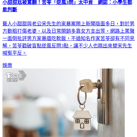
小甜甜尪被罵翻！苦苓「逆風3問」太中肯 網認：小學生都
能判斷
藝人小甜甜與老公宋先生的家暴案鬧上新聞版面多日，對於男
方動粗打傷老婆、以及日常開銷多靠女方支出等，網路上罵聲
一面倒批評男方家暴還吃軟飯，不過知名作家苦苓卻有不同見
解，苦苓戳破盲點逆風反問3點，讓不少人也跳出來替宋先生
喊冤平反。
娛樂