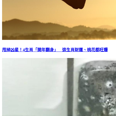
甩掉凶星！4生肖「開年翻身」 這生肖財運、桃花都旺爆