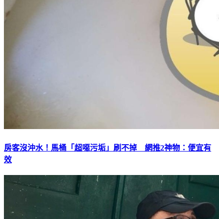
房客沒沖水！馬桶「超噁污垢」刷不掉 網推2神物：便宜有
效