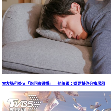
室友退租後又「跑回來睡覺」 他傻眼：還要幫你分擔房租