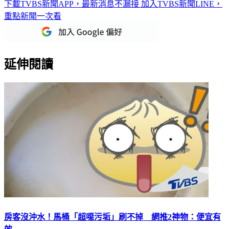
下載TVBS新聞APP，最新消息不漏接
加入TVBS新聞LINE，
重點新聞一次看
延伸閱讀
房客沒沖水！馬桶「超噁污垢」刷不掉 網推2神物：便宜有