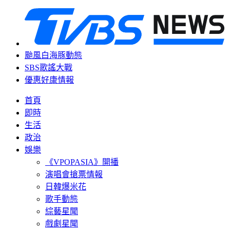
颱風白海豚動態
SBS歌謠大戰
優惠好康情報
首頁
即時
生活
政治
娛樂
《VPOPASIA》開播
演唱會搶票情報
日韓爆米花
歌手動態
綜藝星聞
戲劇星聞