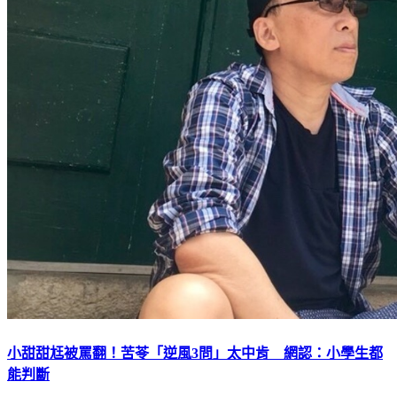
小甜甜尪被罵翻！苦苓「逆風3問」太中肯 網認：小學生都
能判斷