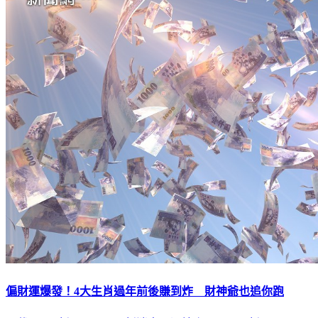
偏財運爆發！4大生肖過年前後賺到炸 財神爺也追你跑