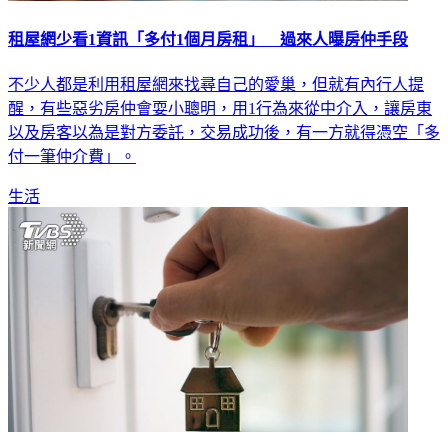
租屋網少看1資訊「多付1個月房租」 過來人曝房仲手段
不少人都是利用租屋網來找尋自己的愛巢，但就有內行人提
醒，有些惡劣房仲會耍小聰明，用1行為來從中介入，讓房東
以及房客以為是對方委託，交易成功後，有一方就得憑空「多
付一筆仲介費」。
生活