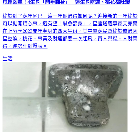
甩掉凶星！4生肖「開年翻身」 這生肖財運、桃花都旺爆
終於到了虎年尾巴！這一年你過得如何呢？迎接新的一年終於
可以拋開煩心事，還有望「鹹魚翻身」，星座塔羅專家艾菲爾
在上分享2023開年翻身的四大生肖，其中屬虎民眾終於熬過凶
星壓迫，桃花、事業及財運都要一次起飛，貴人幫襯、人財兩
得，運勢旺到爆表。
生活