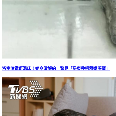
浴室淪霉斑溫床！她崩潰解約 驚見「房東秒招租還漲價」