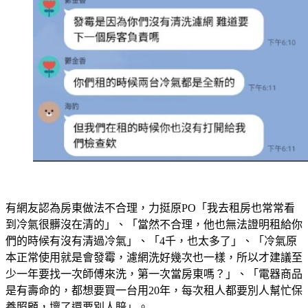
有網友認為房東做法不合理，力挺原PO「我去租房也常常看
到冷氣很髒沒在清的」、「當然不合理，他也無法證明租給你
們的時候有沒有清過冷氣」、「4千，也太多了」、「冷氣原
本正常使用就是會發霉，濾網洗好幾次也一樣，所以才建議至
少一年要找一次師傅來洗，第一次當房東嗎？」、「電器商品
是有壽命的，都想要買一台用20年，每次租人都要別人幫忙保
養照顧，壞了還要別人賠」。