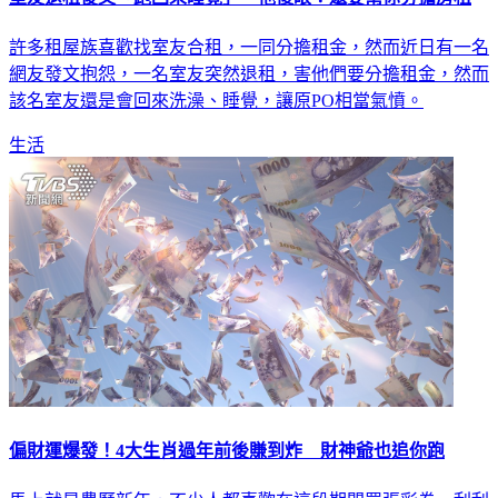
許多租屋族喜歡找室友合租，一同分擔租金，然而近日有一名
網友發文抱怨，一名室友突然退租，害他們要分擔租金，然而
該名室友還是會回來洗澡、睡覺，讓原PO相當氣憤。
生活
偏財運爆發！4大生肖過年前後賺到炸 財神爺也追你跑