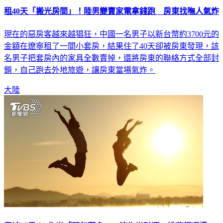
租40天「搬光房間」！陸男變賣家電拿錢跑 房東找嘸人氣炸
現在的惡房客越來越猖狂，中國一名男子以新台幣約3700元的
金額在遼寧租了一間小套房，結果住了40天卻被房東發現，該
名男子把套房內的家具全數賣掉，還將房東的聯絡方式全部封
鎖，自己跑去外地旅遊，讓房東當場氣炸。
大陸