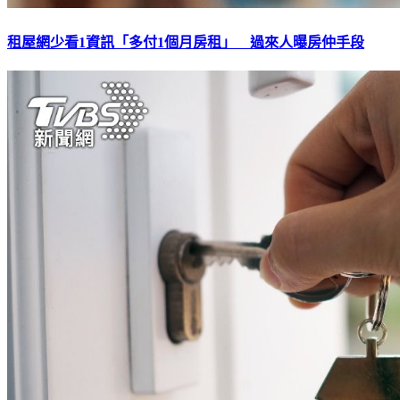
租屋網少看1資訊「多付1個月房租」 過來人曝房仲手段