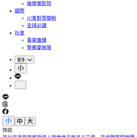
娛樂電影院
國際
川普對等關稅
全球必讀
社會
毒駕連爆
警察愛無限
更多
快訊