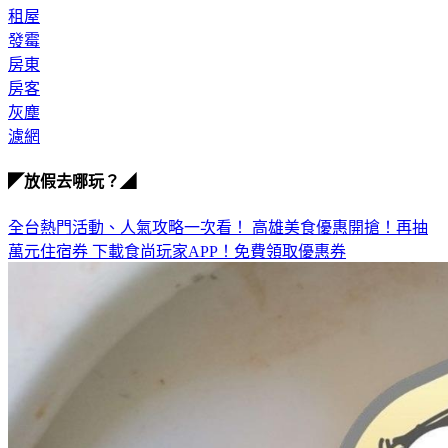
租屋
發霉
房東
房客
灰塵
濾網
◤放假去哪玩？◢
全台熱門活動、人氣攻略一次看！
高雄美食優惠開搶！再抽
萬元住宿券
下載食尚玩家APP！免費領取優惠券