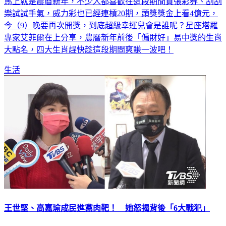
馬上就是農曆新年，不少人都喜歡在這段期間買張彩券、刮刮
樂試試手氣，威力彩也已經連槓20期，頭獎獎金上看4億元，
今（9）晚要再次開獎，到底超級幸運兒會是誰呢？星座塔羅
專家艾菲爾在上分享，農曆新年前後「偏財好」易中獎的生肖
大點名，四大生肖趕快趁這段期間爽賺一波吧！
生活
王世堅、高嘉瑜成民進黨肉靶！ 她怒揭背後「6大戰犯」