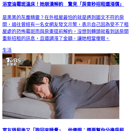
浴室淪霉斑溫床！她崩潰解約 驚見「房東秒招租還漲價」
是黑黑的灰塵精靈？在外租屋最怕的就是遇到圖文不符的房
間，過往曾經有一名女網友發文示警，表示自己因為受不了租
屋處的恐怖霉斑而與房東提前解約，沒想到轉頭就看到該房間
重新招租的訊息，且還調漲了金額、讓她相當傻眼。
生活
室友退租後又「跑回來睡覺」 他傻眼：還要幫你分擔房租