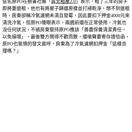
這名原PO在臉書社團「
靠北租屋2.0
」表示，租了三年的房子
即將要退租，他也有將屋子歸還原樣並打掃乾淨，想不到退租
時，房東卻稱冷氣濾網未清且發霉，因此要扣下押金4000元來
清洗冷氣，但原PO傻眼表示，兩週前還在正常使用，冷氣也
沒任何狀況，不過房東堅持原PO應該「善盡保養清潔責任，
以免損壞」，最後雙方鬧得不歡而散，還嗆聲要寄存證信函，
原PO也氣憤的發文直呼，房東為了冷氣濾網扣押金「這樣合
理嗎？」