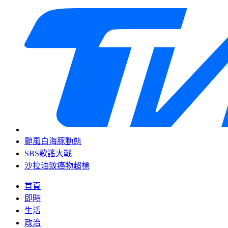
颱風白海豚動態
SBS歌謠大戰
沙拉油致癌物超標
首頁
即時
生活
政治