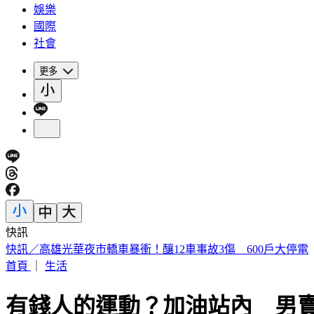
娛樂
國際
社會
更多
快訊
快訊／高雄光華夜市轎車暴衝！釀12車事故3傷 600戶大停電
首頁
｜
生活
有錢人的運動？加油站內 男