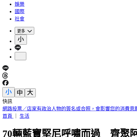
娛樂
國際
社會
更多
快訊
南港LaLaport爆意外！5樓巨型飛機裝置掉落 砸傷65歲婦
首頁
｜
生活
70輛藍寶堅尼呼嘯而過 齊聚