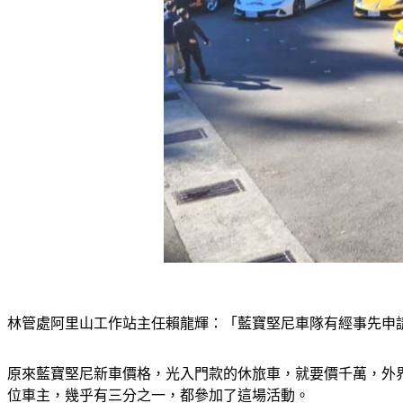
林管處阿里山工作站主任賴龍輝：「藍寶堅尼車隊有經事先申請
原來藍寶堅尼新車價格，光入門款的休旅車，就要價千萬，外界
位車主，幾乎有三分之一，都參加了這場活動。