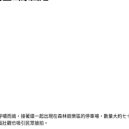
，呼嘯而過，接著還一起出現在森林遊樂區的停車場，數量大約七
面壯觀也吸引民眾搶拍。