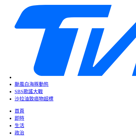
颱風白海豚動態
SBS歌謠大戰
沙拉油致癌物超標
首頁
即時
生活
政治