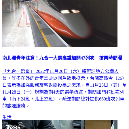
南北漂青年注意！九合一大選高鐵加開47列次 搶票時間曝
「九合一選舉」 2022年11月26日（六）將辦理地方公職人
員，許多在外的青年需要返回戶籍地投票，台灣高鐵今（26）
日表示為加強服務旅客返鄉投票之需求，自11月25日（五）至
11月28日（一）規劃為期4天的選舉疏運，期間加開47班次列
車（南下24班，北上23班），疏運期間總計提供660班次列車
的旅運服務。
生活