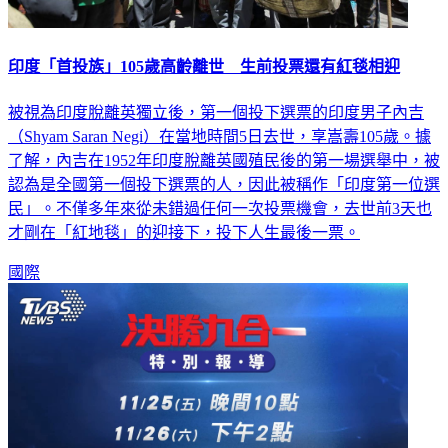
印度「首投族」105歲高齡離世 生前投票還有紅毯相迎
被視為印度脫離英獨立後，第一個投下選票的印度男子內吉
（Shyam Saran Negi）在當地時間5日去世，享嵩壽105歲。據
了解，內吉在1952年印度脫離英國殖民後的第一場選舉中，被
認為是全國第一個投下選票的人，因此被稱作「印度第一位選
民」。不僅多年來從未錯過任何一次投票機會，去世前3天也
才剛在「紅地毯」的迎接下，投下人生最後一票。
國際