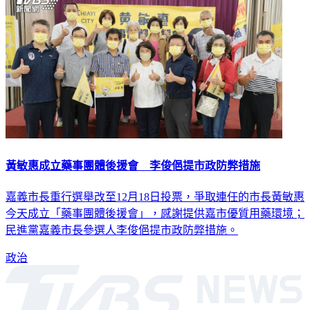
黃敏惠成立藥事團體後援會 李俊俋提市政防弊措施
嘉義市長重行選舉改至12月18日投票，爭取連任的市長黃敏惠
今天成立「藥事團體後援會」，感謝提供嘉市優質用藥環境；
民進黨嘉義市長參選人李俊俋提市政防弊措施。
政治