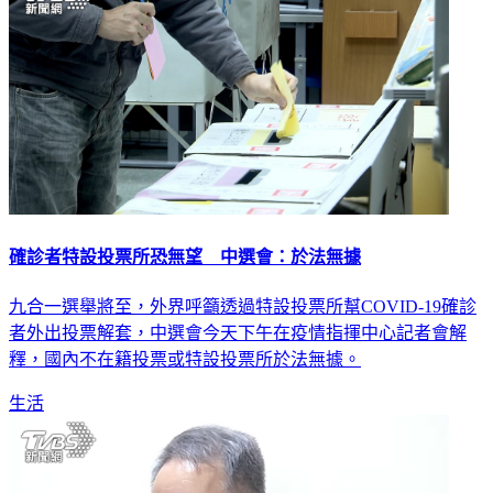
確診者特設投票所恐無望 中選會：於法無據
九合一選舉將至，外界呼籲透過特設投票所幫COVID-19確診
者外出投票解套，中選會今天下午在疫情指揮中心記者會解
釋，國內不在籍投票或特設投票所於法無據。
生活