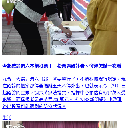
今起確診週六不能投票！ 投票遇確診者、發燒怎辦一次看
九合一大選這週六（26）就要舉行了，不過根據現行規定，現
在確診的個案都得要隔離五天不得外出，也就表示今（21）日
起確診的民眾，週六將無法投票，指揮中心預估有5到7萬人受
影響，而違規者最高將罰200萬元。《TVBS新聞網》也整理
外出投票可能遇到的防疫狀況。
生活