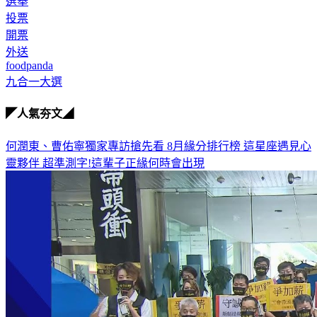
選舉
投票
開票
外送
foodpanda
九合一大選
◤人氣夯文◢
何潤東、曹佑寧獨家專訪搶先看
8月緣分排行榜 這星座遇見心
靈夥伴
超準測字!這輩子正緣何時會出現