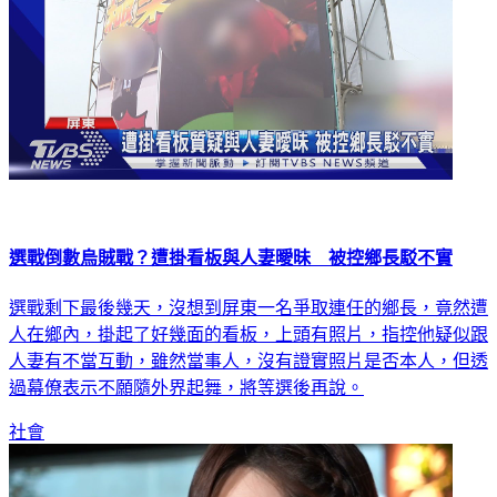
選戰倒數烏賊戰？遭掛看板與人妻曖昧 被控鄉長駁不實
選戰剩下最後幾天，沒想到屏東一名爭取連任的鄉長，竟然遭
人在鄉內，掛起了好幾面的看板，上頭有照片，指控他疑似跟
人妻有不當互動，雖然當事人，沒有證實照片是否本人，但透
過幕僚表示不願隨外界起舞，將等選後再說。
社會