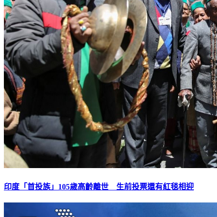
印度「首投族」105歲高齡離世 生前投票還有紅毯相迎