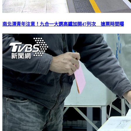
南北漂青年注意！九合一大選高鐵加開47列次 搶票時間曝