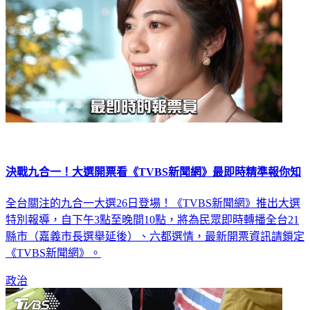
決戰九合一！大選開票看《TVBS新聞網》最即時精準報你知
全台關注的九合一大選26日登場！《TVBS新聞網》推出大選
特別報導，自下午3點至晚間10點，將為民眾即時轉播全台21
縣市（嘉義市長選舉延後）、六都選情，最新開票資訊請鎖定
《TVBS新聞網》。
政治