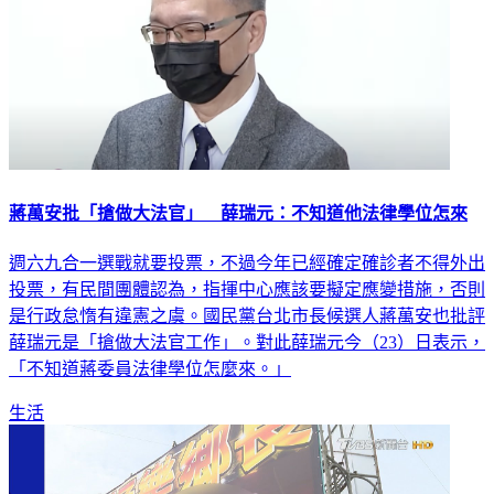
蔣萬安批「搶做大法官」 薛瑞元：不知道他法律學位怎來
週六九合一選戰就要投票，不過今年已經確定確診者不得外出
投票，有民間團體認為，指揮中心應該要擬定應變措施，否則
是行政怠惰有違憲之虞。國民黨台北市長候選人蔣萬安也批評
薛瑞元是「搶做大法官工作」。對此薛瑞元今（23）日表示，
「不知道蔣委員法律學位怎麼來。」
生活