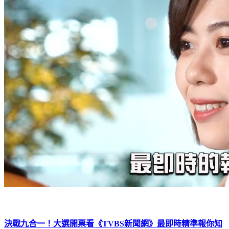
決戰九合一！大選開票看《TVBS新聞網》最即時精準報你知