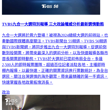
TVBS九合一大選特別報導 三大政論權威分析最新選情動態
九合一大選將於周六登場！被視為2024總統大選的前哨站，也
牽動國際媒體高度關注。TVBS新聞台 55頻道、TVBS 56頻道
與TVBS新聞網，將同步推出九合一大選特別報導。從選前倒
數到投開票，將帶來最深入的選前分析，以及快速報導各縣市
首長開票即時動態。TVBS於大選前已提前佈局全台，多達
2,500人的即時報票團隊、超過百位記者派駐各地、主播即時
棚內報導，以最快速、正確的開票資訊進行票數統計，為全台
選民、關注台灣選情的海外觀眾，帶來最精確的第一手資訊，
快速掌握各地政黨板塊消長。
政治