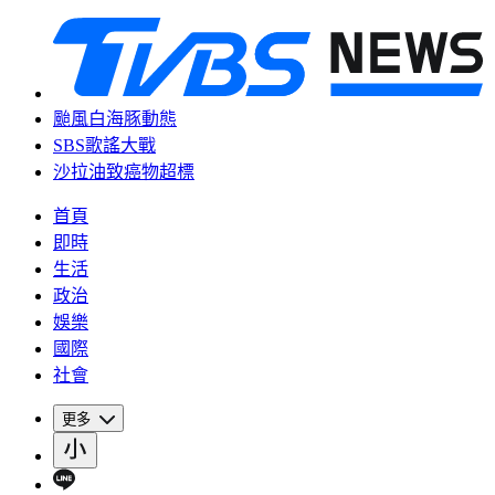
颱風白海豚動態
SBS歌謠大戰
沙拉油致癌物超標
首頁
即時
生活
政治
娛樂
國際
社會
更多