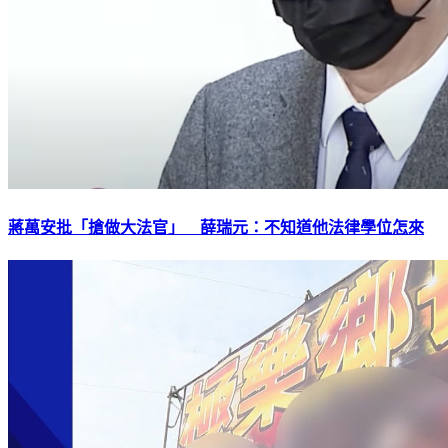
蔣萬安批「搶做大法官」 薛瑞元：不知道他法律學位怎來