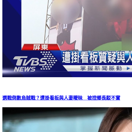
選戰倒數烏賊戰？遭掛看板與人妻曖昧 被控鄉長駁不實