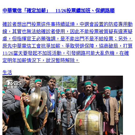
中華電信「確定加薪」 11/26投票續加班、保網路順
確診者想出門投票這件事持續延燒，中選會設置的防疫專用動
線，其實也無法給確診者使用，因此不能投票被質疑有違憲疑
慮，但指揮官王必勝強調，是不能出門不是不給投票；另外，
原先中華電信工會抗爭加薪、爭取勞退保障，協商破局，打算
11/26當天要發起不加班活動，引發網路可能大亂危機，在確
定明年加薪情況下，狀況暫時解除。
生活