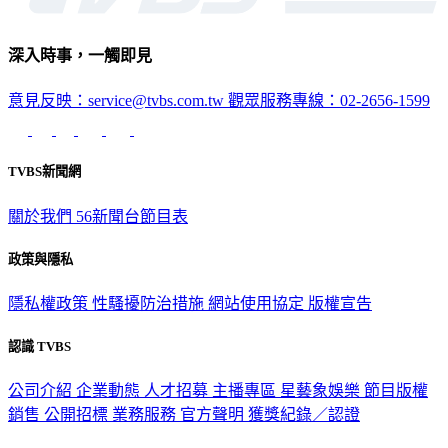
深入時事，一觸即見
意見反映：service@tvbs.com.tw
觀眾服務專線：02-2656-1599
TVBS新聞網
關於我們
56新聞台節目表
政策與隱私
隱私權政策
性騷擾防治措施
網站使用協定
版權宣告
認識 TVBS
公司介紹
企業動態
人才招募
主播專區
星藝象娛樂
節目版權
銷售
公開招標
業務服務
官方聲明
獲獎紀錄／認證