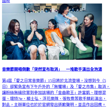
國際
音樂節開唱倒數「突然宣布取消」 一堆歌手演出全泡湯
第4屆「愛之日常音樂節」15日將於北流登場，沒想到今（5
日）卻緊急宣布下午戶外的「無懼場」及「愛之市集」取消，
讓粉絲無緣欣賞到參加該場的「金曲歌王」許富凱、理想混
蛋、壞特?te、楊士弘、浮花樂隊、張牧喬等歌手精彩演出，
對此，主辦單位也於於官網發出道歉聲明，並且作出回應。