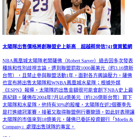
太陽隊出售價格將創聯盟史上新高 超越蔡崇信741億買籃網
NBA鳳凰城太陽隊老闆薩佛（Robert Sarver）過去因多次發表
種族和性別歧視言論，遭到聯盟罰款1000萬美元（約3.16億新
台幣），且禁止參與聯盟活動1年，面對各方輿論壓力，薩佛
也宣布將出售太陽隊和WNBA鳳凰城水星隊；根據外媒
《ESPN》報導，太陽隊的出售金額很可能會創下NBA史上最
高紀錄。薩佛在2004年7月以4億美元（約126億新台幣）買下
太陽隊和水星隊，他持有30%的股權，太陽隊在近2個賽季先
是打進總冠軍賽，接著又取得聯盟例行賽龍頭，如此好表現讓
太陽隊的市值來到18億美元，薩佛已委託投資銀行「Moelis &
Company」處理出售球隊的事宜。