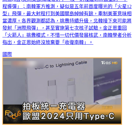
程導彈」；南韓軍方推測，疑似是五年前首度曝光的「火星12
型」飛彈，最大射程打到美國關島綽綽有餘，牽制美軍意味相
當濃厚。各界觀測都認為，挑釁持續升級，北韓接下來可能將
發射「洲際飛彈」，甚至實施第七次核子試驗。金正恩重回
「火箭人」挑釁模式，不惜一切代價發展核武，南韓學者分析
指出，金正恩始終沒放棄要「收復南韓」。
國際