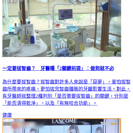
一定要拔智齒？ 牙醫曝「2關鍵前提」：做到就不必
為什麼要拔智齒？拔智齒對許多人來說是「惡夢」，害怕拔智
齒所帶來的疼痛，更怕拔完智齒腫脹的牙齦影響生活。對此，
有牙醫師就整理2種判別「是否需要拔智齒」的關鍵，分別是
「能否清得乾淨」，以及「有無咬合功能」。
健康