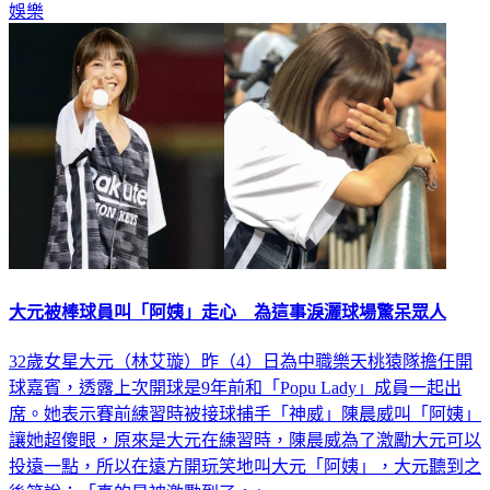
娛樂
大元被棒球員叫「阿姨」走心 為這事淚灑球場驚呆眾人
32歲女星大元（林艾璇）昨（4）日為中職樂天桃猿隊擔任開
球嘉賓，透露上次開球是9年前和「Popu Lady」成員一起出
席。她表示賽前練習時被接球捕手「神威」陳晨威叫「阿姨」
讓她超傻眼，原來是大元在練習時，陳晨威為了激勵大元可以
投遠一點，所以在遠方開玩笑地叫大元「阿姨」，大元聽到之