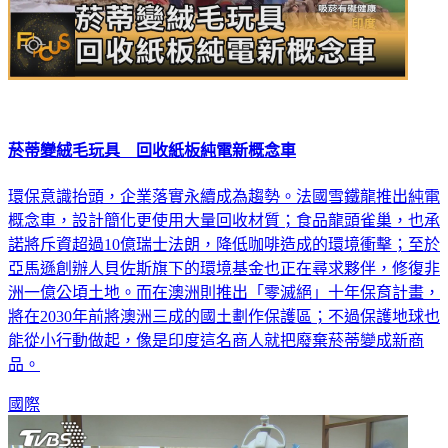
菸蒂變絨毛玩具 回收紙板純電新概念車
環保意識抬頭，企業落實永續成為趨勢。法國雪鐵龍推出純電
概念車，設計簡化更使用大量回收材質；食品龍頭雀巢，也承
諾將斥資超過10億瑞士法朗，降低咖啡造成的環境衝擊；至於
亞馬遜創辦人貝佐斯旗下的環境基金也正在尋求夥伴，修復非
洲一億公頃土地。而在澳洲則推出「零滅絕」十年保育計畫，
將在2030年前將澳洲三成的國土劃作保護區；不過保護地球也
能從小行動做起，像是印度這名商人就把廢棄菸蒂變成新商
品。
國際