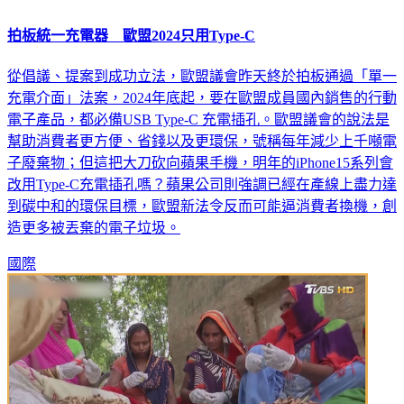
拍板統一充電器 歐盟2024只用Type-C
從倡議、提案到成功立法，歐盟議會昨天終於拍板通過「單一
充電介面」法案，2024年底起，要在歐盟成員國內銷售的行動
電子產品，都必備USB Type-C 充電插孔。歐盟議會的說法是
幫助消費者更方便、省錢以及更環保，號稱每年減少上千噸電
子廢棄物；但這把大刀砍向蘋果手機，明年的iPhone15系列會
改用Type-C充電插孔嗎？蘋果公司則強調已經在產線上盡力達
到碳中和的環保目標，歐盟新法令反而可能逼消費者換機，創
造更多被丟棄的電子垃圾。
國際