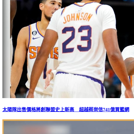
太陽隊出售價格將創聯盟史上新高 超越蔡崇信741億買籃網