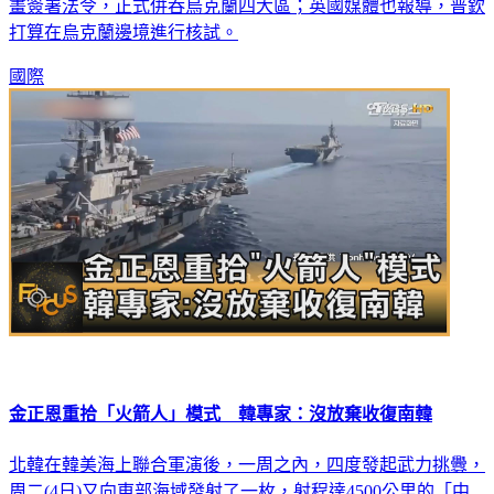
畫簽署法令，正式併吞烏克蘭四大區；英國媒體也報導，普欽
打算在烏克蘭邊境進行核試。
國際
金正恩重拾「火箭人」模式 韓專家：沒放棄收復南韓
北韓在韓美海上聯合軍演後，一周之內，四度發起武力挑釁，
周二(4日)又向東部海域發射了一枚，射程達4500公里的「中