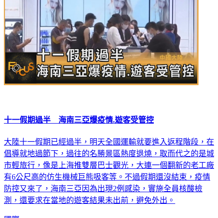
十一假期過半 海南三亞爆疫情.遊客受管控
大陸十一假期已經過半，明天全國運輸就要進入返程階段，在
倡導就地過節下，過往的名勝景區熱度退燒，取而代之的是城
市輕旅行，像是上海推雙層巴士觀光，大連一個翻新的老工廠
有6公尺高的仿生機械巨熊吸客等。不過假期還沒結束，疫情
防控又來了，海南三亞因為出現2例感染，實施全員核酸檢
測，還要求在當地的遊客結果未出前，避免外出。