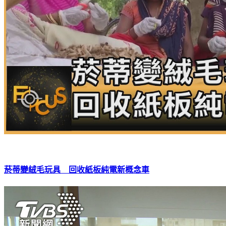
菸蒂變絨毛玩具 回收紙板純電新概念車