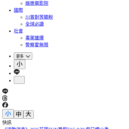
娛樂電影院
國際
川普對等關稅
全球必讀
社會
毒駕連爆
警察愛無限
更多
快訊