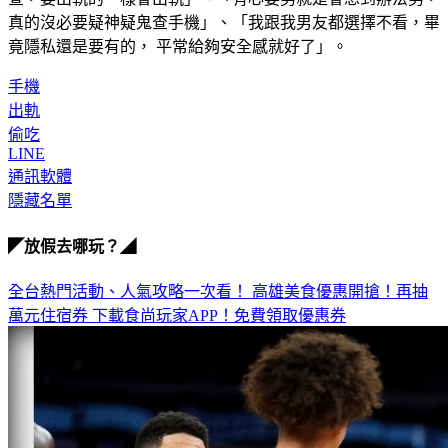
真的沒必要疑神疑鬼查手機」、「我跟我男友都選擇不看，畢
竟隱私還是要有的， 平常給夠安全感就好了」。
手機
出軌
偷吃
LINE
通訊軟體
隱藏名單
◤放假去哪玩？◢
全台熱門活動、人氣攻略一次看！
高雄美食優惠開搶！再抽
萬元住宿券
下載食尚玩家APP！免費領取優惠券