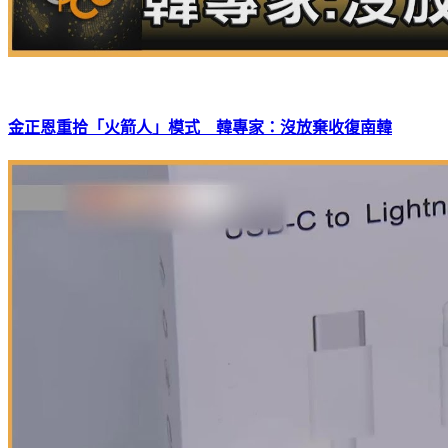
金正恩重拾「火箭人」模式 韓專家：沒放棄收復南韓