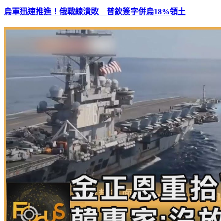
烏軍迅速推進！俄戰線潰敗 普欽簽字併烏18%領土