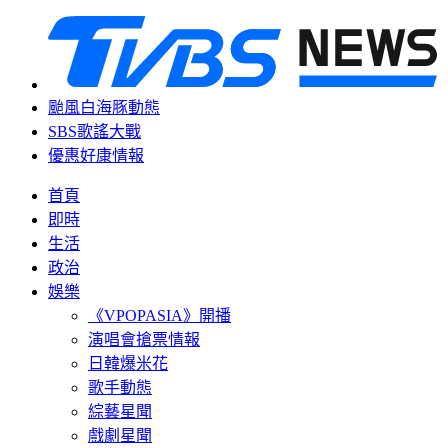
颱風白海豚動態
SBS歌謠大戰
優惠好康情報
首頁
即時
生活
政治
娛樂
《VPOPASIA》開播
演唱會搶票情報
日韓爆米花
歌手動態
綜藝星聞
戲劇星聞