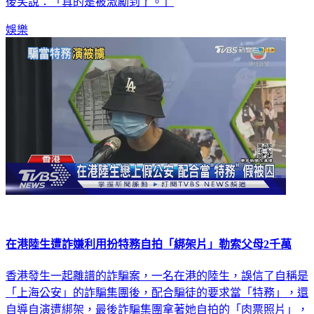
後笑說：「真的是被激勵到了。」
娛樂
在港陸生遭詐嫌利用扮特務自拍「綁架片」勒索父母2千萬
香港發生一起離譜的詐騙案，一名在港的陸生，誤信了自稱是
「上海公安」的詐騙集團後，配合騙徒的要求當「特務」，還
自導自演遭綁架，最後詐騙集團拿著她自拍的「肉票照片」，