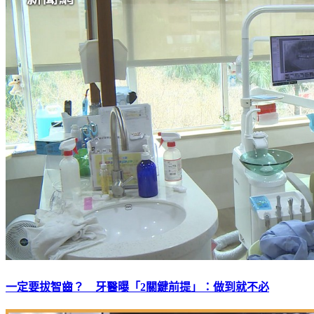
一定要拔智齒？ 牙醫曝「2關鍵前提」：做到就不必