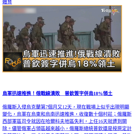
體育
烏軍迅速推進！俄戰線潰敗 普欽簽字併烏18%領土
俄羅斯入侵烏克蘭第7個月又12天，現在戰場上似乎出現明顯
變化，烏軍在烏東和烏南迅速推進，收復數十個村莊；俄羅斯
西部軍區司令就因在哈爾科夫地區失利，上任16天就遭到開
除。儘管俄軍占領區越來越小，俄羅斯總統普欽還是按原定計