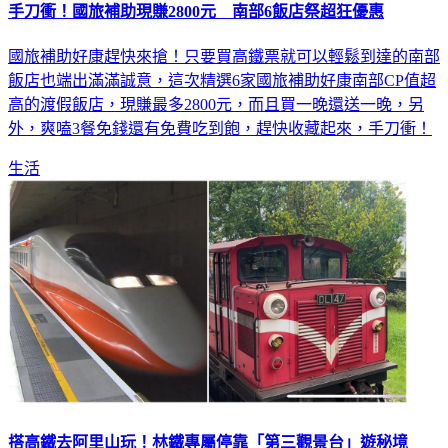
國旅補助好康趕快來搶！只要買高鐵票就可以輕鬆到達的南部
飯店也端出滿滿誠意，這次精選6家國旅補助好康南部CP值超
高的渡假飯店，現賺最多2800元，而且買一晚還送一晚，另
外，爽嗑3餐免錢還有免費吃到飽，趕快收藏起來，手刀衝！
生活
搭高鐵去阿里山玩！林鐵專屬停靠「第三觀景台」遊秘境