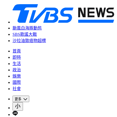
颱風白海豚動態
SBS歌謠大戰
沙拉油致癌物超標
首頁
即時
生活
政治
娛樂
國際
社會
更多