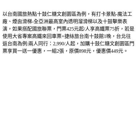
以台南國旅熱點十鼓仁糖文創園區為例，有打卡景點-魔法工
廠、煙囪滑梯-全亞洲最高室內透明溜滑梯以及十鼓擊樂表
演，如果搭配國旅聯票，門票425元起/人享高鐵票75折，若是
使用大省專案高鐵來回車票+捷絲旅台南十鼓館1晚，台北往
返台南為例:兩人同行：2,990/人起，加購十鼓仁糖文創園區門
票享買一送一優惠，一組2張，原價898元，優惠價449元。