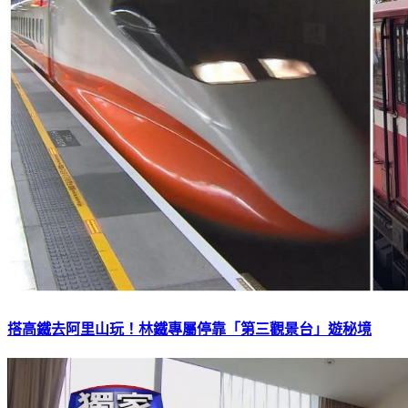
搭高鐵去阿里山玩！林鐵專屬停靠「第三觀景台」遊秘境