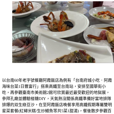
以台南60年老字號餐廳阿霞飯店為例有「台南府城小吃．阿霞
海味台菜1日豐富行」搭乘高鐵至台南站，安排至國華街小
吃，再參觀臺南市美術館2館可欣賞最近最受歡迎的地獄展，
參拜孔廟並體驗椪糖DIY，天氣熱沒關係高鐵準備好當地排隊
排爆的双生綠豆沙，在至阿霞飯店晚餐享用高鐵假期專屬雙明
星菜套餐(紅蟳米糕/生炒鱔魚等共5菜1甜湯)，餐後散步參觀百
年夢幻料亭品「鷲嶺食肆」，另贈送飲品一杯，接著就可以返