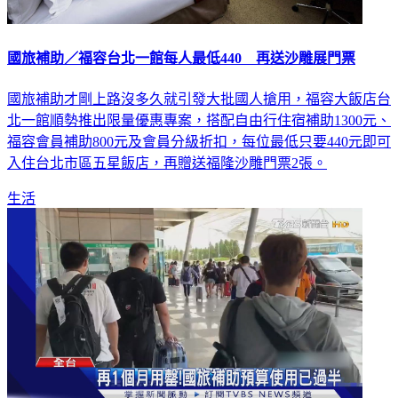
國旅補助／福容台北一館每人最低440 再送沙雕展門票
國旅補助才剛上路沒多久就引發大批國人搶用，福容大飯店台
北一館順勢推出限量優惠專案，搭配自由行住宿補助1300元、
福容會員補助800元及會員分級折扣，每位最低只要440元即可
入住台北市區五星飯店，再贈送福隆沙雕門票2張。
生活