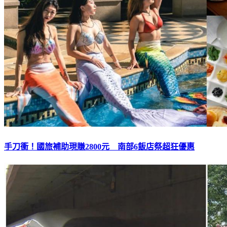
手刀衝！國旅補助現賺2800元 南部6飯店祭超狂優惠