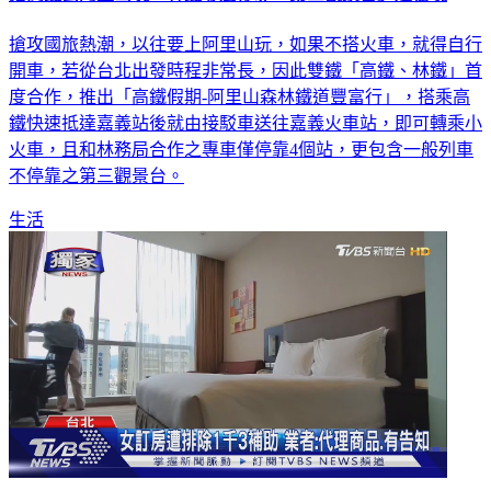
搶攻國旅熱潮，以往要上阿里山玩，如果不搭火車，就得自行
開車，若從台北出發時程非常長，因此雙鐵「高鐵、林鐵」首
度合作，推出「高鐵假期-阿里山森林鐵道豐富行」，搭乘高
鐵快速抵達嘉義站後就由接駁車送往嘉義火車站，即可轉乘小
火車，且和林務局合作之專車僅停靠4個站，更包含一般列車
不停靠之第三觀景台。
生活