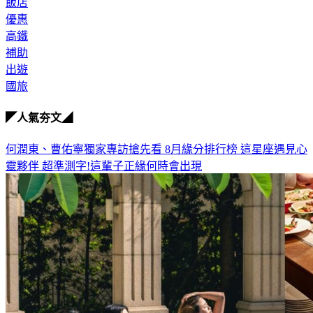
優惠
高鐵
補助
出遊
國旅
◤人氣夯文◢
何潤東、曹佑寧獨家專訪搶先看
8月緣分排行榜 這星座遇見心
靈夥伴
超準測字!這輩子正緣何時會出現