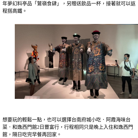
程搭高鐵。
想要玩的輕鬆一點，也可以選擇台南府城小吃．阿霞海味台
菜．和逸西門館2日豐富行，行程相同只是晚上入住和逸西門
館，隔日吃完早餐再回家。