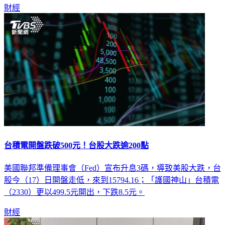
財經
台積電開盤跌破500元！台股大跌逾200點
美國聯邦準備理事會（Fed）宣布升息3碼，導致美股大跌，台
股今（17）日開盤走低，來到15794.16；「護國神山」台積電
（2330）更以499.5元開出，下跌8.5元。
財經