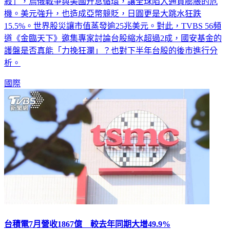
殺」，烏俄戰爭與美國升息循環，讓全球陷入通貨膨脹的危
機。美元強升，也造成亞幣競貶，日圓更是大跳水狂跌
15.5%。世界股災讓市值蒸發逾25兆美元。對此，TVBS 56頻
道《金臨天下》邀集專家討論台股縮水超過2成，國安基金的
護盤是否真能「力挽狂瀾」？也對下半年台股的後市進行分
析。
國際
台積電7月營收1867億 較去年同期大增49.9%