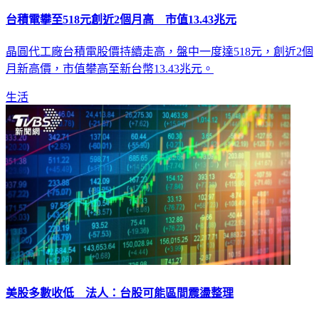
台積電攀至518元創近2個月高 市值13.43兆元
晶圓代工廠台積電股價持續走高，盤中一度達518元，創近2個
月新高價，市值攀高至新台幣13.43兆元。
生活
美股多數收低 法人：台股可能區間震盪整理