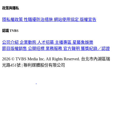
政策與隱私
隱私權政策
性騷擾防治措施
網站使用協定
版權宣告
認識 TVBS
公司介紹
企業動態
人才招募
主播專區
星藝象娛樂
節目版權銷售
公開招標
業務服務
官方聲明
獲獎紀錄／認證
2026 © TVBS Media Inc. All Rights Reserved. 台北市內湖區瑞
光路451號 | 聯利媒體股份有限公司