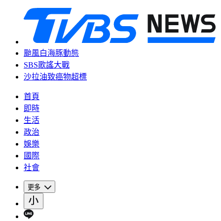
颱風白海豚動態
SBS歌謠大戰
沙拉油致癌物超標
首頁
即時
生活
政治
娛樂
國際
社會
更多