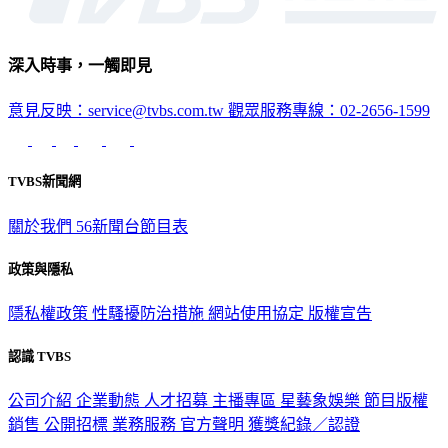
深入時事，一觸即見
意見反映：service@tvbs.com.tw
觀眾服務專線：02-2656-1599
TVBS新聞網
關於我們
56新聞台節目表
政策與隱私
隱私權政策
性騷擾防治措施
網站使用協定
版權宣告
認識 TVBS
公司介紹
企業動態
人才招募
主播專區
星藝象娛樂
節目版權
銷售
公開招標
業務服務
官方聲明
獲獎紀錄／認證