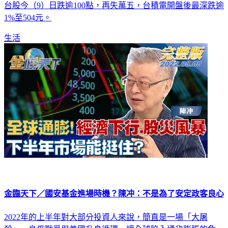
台股今（9）日跌逾100點，再失萬五，台積電開盤後最深跌逾
1%至504元。
生活
金臨天下／國安基金進場時機？陳冲：不是為了安定政客良心
2022年的上半年對大部分投資人來說，簡直是一場「大屠