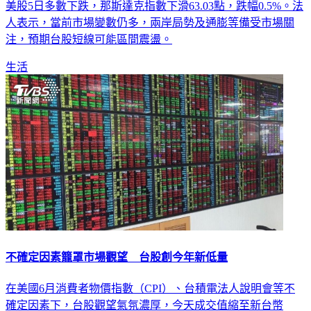
美股5日多數下跌，那斯達克指數下滑63.03點，跌幅0.5%。法
人表示，當前市場變數仍多，兩岸局勢及通膨等備受市場關
注，預期台股短線可能區間震盪。
生活
不確定因素籠罩市場觀望 台股創今年新低量
在美國6月消費者物價指數（CPI）、台積電法人說明會等不
確定因素下，台股觀望氣氛濃厚，今天成交值縮至新台幣