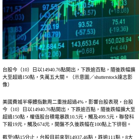
台股今（10）日以14940.76點開出，下跌逾百點，隨後跌幅擴
大至超過150點，失萬五大關。（示意圖／shutterstock達志影
像）
美國費城半導體指數周二重挫超過4%，影響台股表現，台股
今（10）日以14940.76點開出，下跌逾百點，隨後跌幅擴大至
超過150點，權值股台積電暴跌10.5元，觸及499.5元，聯發科
下殺19元，觸及674元，開盤不久後跌幅在100點上下徘徊。
截至9點15分止，台股目前來到14937.46點，跌逾111點，8大