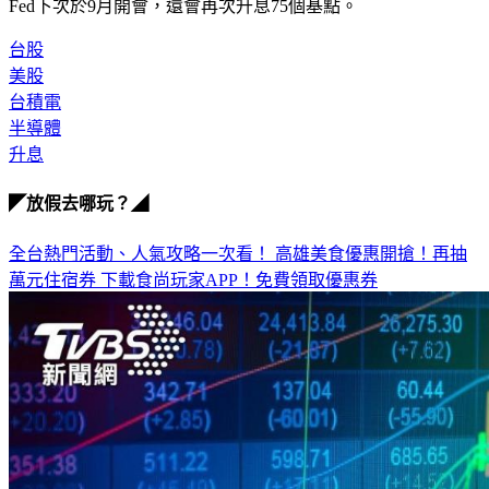
Fed下次於9月開會，還會再次升息75個基點。
台股
美股
台積電
半導體
升息
◤放假去哪玩？◢
全台熱門活動、人氣攻略一次看！
高雄美食優惠開搶！再抽
萬元住宿券
下載食尚玩家APP！免費領取優惠券