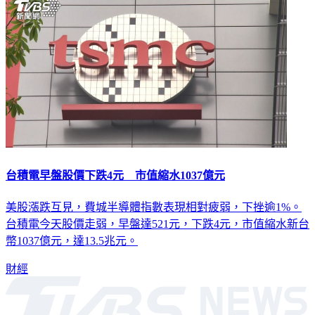
台積電早盤股價下跌4元 市值縮水1037億元
美股漲跌互見，費城半導體指數表現相對疲弱，下挫逾1%。
台積電今天股價走弱，早盤達521元，下跌4元，市值縮水新台
幣1037億元，達13.5兆元。
財經