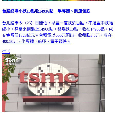
台股終場小跌13點收14936點 半導體、航運領跌
台北股市今（25）日開低，早盤一度跌近百點，不過盤中跌幅
縮小，甚至來到盤上14968點，終場跌13點，收在14936點，成
交金額僅1823億元。台積電以500元開出，收盤跌3.5元，收在
499.50元，半導體、航運、電子領跌。
生活