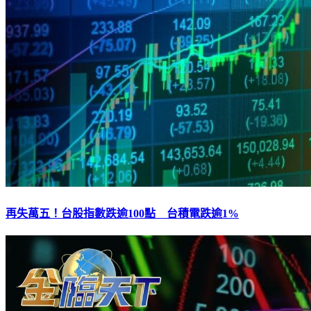
再失萬五！台股指數跌逾100點 台積電跌逾1%