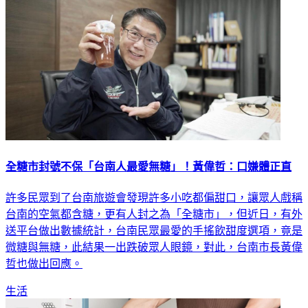
全糖市封號不保「台南人最愛無糖」！黃偉哲：口嫌體正直
許多民眾到了台南旅遊會發現許多小吃都偏甜口，讓眾人戲稱
台南的空氣都含糖，更有人封之為「全糖市」，但近日，有外
送平台做出數據統計，台南民眾最愛的手搖飲甜度選項，竟是
微糖與無糖，此結果一出跌破眾人眼鏡，對此，台南市長黃偉
哲也做出回應。
生活