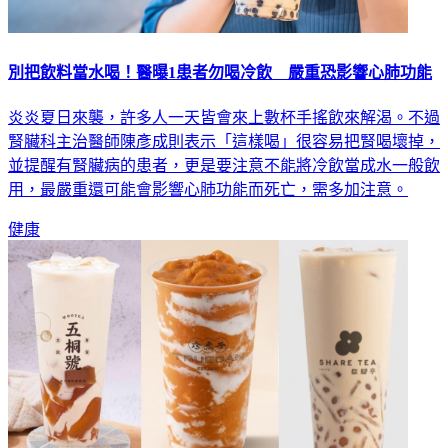
別把飲料當水喝！醫曝1患者勿喝冷飲 嚴重恐影響心肺功能
炎炎夏日來襲，許多人一天皆會來上數杯手搖飲來解渴。不過
腎臟科主治醫師陳彥成則表示「這樣喝」很容易把腎喝壞掉，
並提醒有腎臟病的患者，更是要注意不能將冷飲當成水一般飲
用，最嚴重還可能會影響心肺功能而死亡，需多加注意。
健康