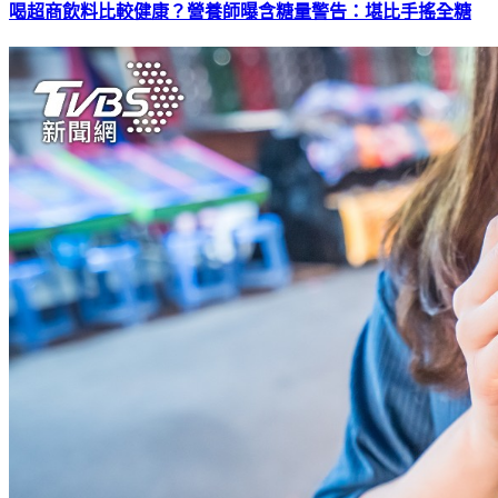
喝超商飲料比較健康？營養師曝含糖量警告：堪比手搖全糖