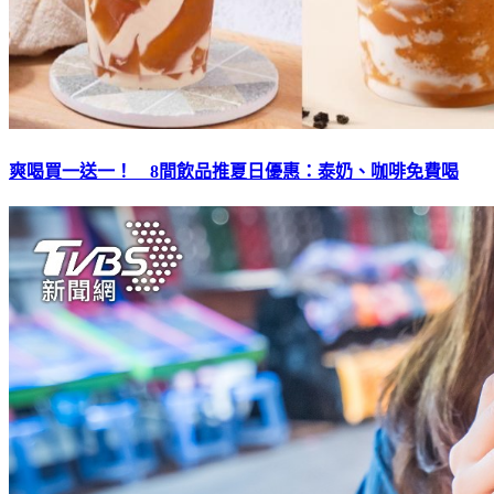
爽喝買一送一！ 8間飲品推夏日優惠：泰奶、咖啡免費喝