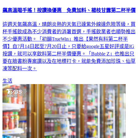
飆高溫喝手搖！按讚換優惠 免費加料、楊枝甘露第二杯半價
這週天氣飆高溫，晴朗炎熱的天氣已達紫外線達危險等級，買
杯手搖飲成為不少消費者的消暑首選，手搖飲業者也順勢推出
不少優惠活動。「初韻TrueWin」推出【果然有料第二杯半
價】自7月14日起至7月20日止，只要給google五星好評或是IG
按讚，就可以享飲料第二杯半價優惠。「Bubble Z」也推出只
要在臉書粉專案讚以及在地標打卡，就能免費添加珍珠、仙草
凍等配料一次。
生活