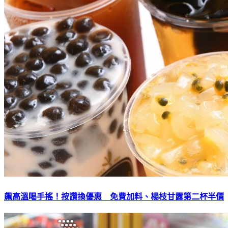
飆高溫喝手搖！按讚換優惠 免費加料、楊枝甘露第二杯半價