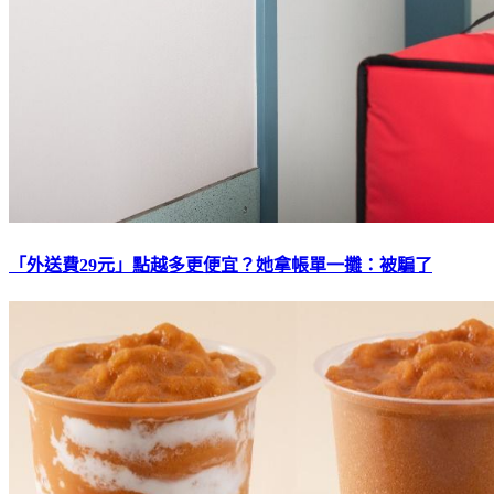
「外送費29元」點越多更便宜？她拿帳單一攤：被騙了