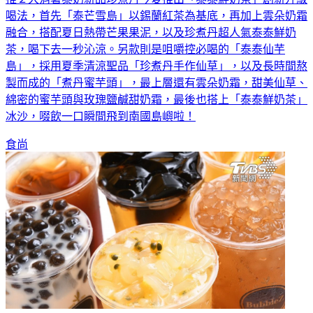
喝法，首先「泰芒雪島」以錫蘭紅茶為基底，再加上雲朵奶霜
融合，搭配夏日熱帶芒果果泥，以及珍煮丹超人氣泰泰鮮奶
茶，喝下去一秒沁涼。另款則是咀嚼控必喝的「泰泰仙芋
島」，採用夏季清涼聖品「珍煮丹手作仙草」，以及長時間熬
製而成的「煮丹蜜芋頭」，最上層還有雲朵奶霜，甜美仙草、
綿密的蜜芋頭與玫瑰鹽鹹甜奶霜，最後也搭上「泰泰鮮奶茶」
冰沙，啜飲一口瞬間飛到南國島嶼啦！
食尚