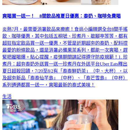
爽喝買一送一！ 8間飲品推夏日優惠：泰奶、咖啡免費喝
炎熱7月，最需要消暑飲品來療癒！食尚小編精選全台8間手搖
飲、咖啡優惠，其中包括五桐號、珍煮丹、歇腳亭等等，都有
超狂指定飲品買一送一優惠，不管是近期超夯的泰奶、配料控
最愛的粉條飲品，還是消暑必備果茶系列，都能一次爽喝，趕
緊把握喝爆。貼心提醒，疫情期間請記得遵守防疫規範！1. 珍
煮丹：超夯泰奶外送買一送一珍煮丹在外送平台Uber Eats釋出
夏日超殺回饋，7/20至8/2有「泰泰鮮奶茶」（中、大杯），以
及超夯新品「泰泰仙芋島」（中杯）、「泰芒雪島」（中杯）
系列通通都買一送一，爽喝最新的泰式美味！
生活