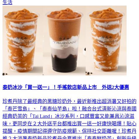
生活
泰奶冰沙「買一送一」！手搖飲店新品上市 外送2大優惠
珍煮丹除了最經典的黑糖珍奶外，最近新推出超消暑又好拍的
「泰芒雪島」、「泰泰仙芋島」啦！融合台式清新沁涼與泰國
經典奶茶的「Tai Land」冰沙系列，口感豐富又能兼具沁涼滋
味，更同步在２大外送平台都推出買一送一好康快喝爆！貼心
提醒，疫情期間記得遵守防疫規範、保持社交距離喔！珍煮丹
推２大消暑泰奶新品珍煮丹今夏推出「泰泰鮮奶茶」創新升級