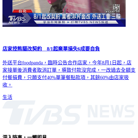
店家控熊貓改契約 8/1起棄單損失6成要自負
外送平台foodpanda，臨時公告合作店家，今年8月1日起，店
家接單後消費者取消訂單，導致付款沒完成，一改過去全額支
付餐損費，只願支付40%單筆餐點款項，其餘60%由店家吸
收。
生活
深入時事，一觸即見