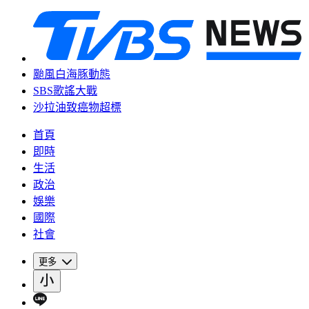
颱風白海豚動態
SBS歌謠大戰
沙拉油致癌物超標
首頁
即時
生活
政治
娛樂
國際
社會
更多