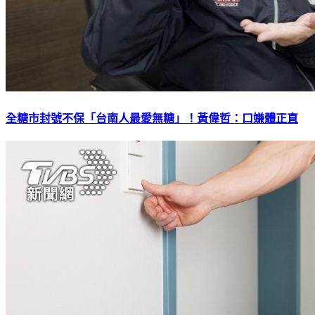
全糖市封號不保「台南人最愛無糖」！黃偉哲：口嫌體正直