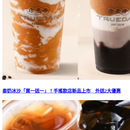
泰奶冰沙「買一送一」！手搖飲店新品上市 外送2大優惠