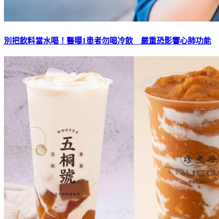
別把飲料當水喝！醫曝1患者勿喝冷飲 嚴重恐影響心肺功能