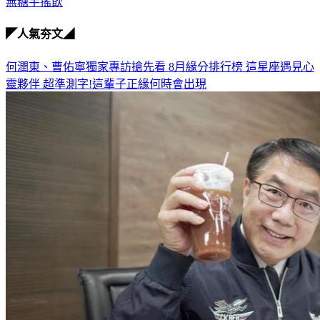
無糖手搖飲
◤人氣夯文◢
何潤東、曹佑寧獨家專訪搶先看
8月緣分排行榜 這星座遇見心
靈夥伴
超準測字!這輩子正緣何時會出現