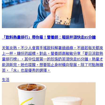
「飲料熱量排行」帶你看！營養師：喝這杯須快走85分鐘
天氣炎熱，不少人會買手搖飲料解暑過過癮，不過若每天都來
上一杯，糖份恐超標。對此，營養師高敏敏分享「夏日涼飲熱
量排行榜」，其中位居第一的珍珠奶茶須快走85分鐘，熱量才
能消耗完，她也提醒，想要阻止身材橫向發展，除了可點無糖
茶，「水」也是優秀的選擇。
生活