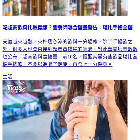
喝超商飲料比較健康？營養師曝含糖量警告：堪比手搖全糖
天氣越來越熱，來杯透心涼的飲料十分過癮，除了手搖飲之
外，很多人也會直接到超商買罐裝的解渴，對此營養師高敏敏
也公布「超商飲料含糖量」前10名，提醒其實有些飲品堪比全
糖手搖飲，不要以為喝了健康，實際上十分傷身。
生活