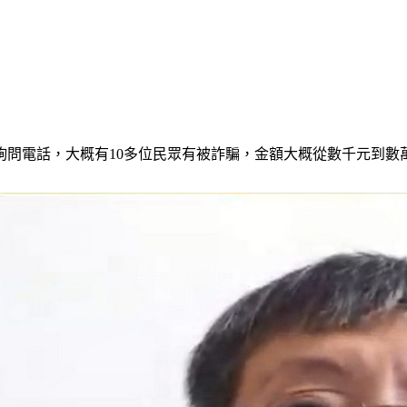
詢問電話，大概有10多位民眾有被詐騙，金額大概從數千元到數