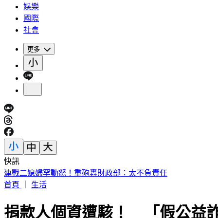
娛樂
國際
社會
更多
快訊
連戰二媳婦罕動怒！重砲轟財政部：太不負責任
首頁
｜
生活
捐款人個資遭駭！ 「假公益詐