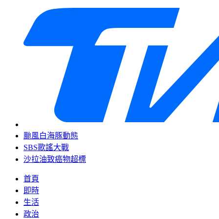
颱風白海豚動態
SBS歌謠大戰
沙拉油致癌物超標
首頁
即時
生活
政治