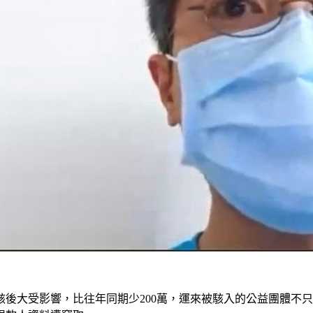
遭駭後大受影響，比往年同期少200萬，運來被駭入的公益團體不