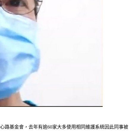
只心路基金會，去年有逾60家大多使用相同維護系統因此同事被