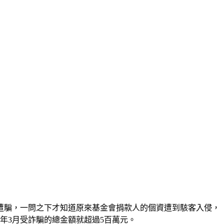
遭騙，一問之下才知道原來基金會捐款人的個資遭到駭客入侵，
今年3月受詐騙的總金額就超過5百萬元。