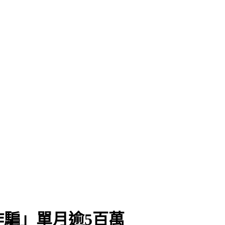
騙」單月逾5百萬