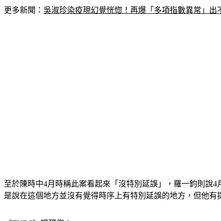
更多新聞：
吳淑珍染疫現幻覺恍惚！再爆「多項指數異常」出
至於陳時中4月時稱此案看起來「沒特別延誤」，羅一鈞則說4
是說在這個地方並沒有覺得時序上有特別延誤的地方，但他有