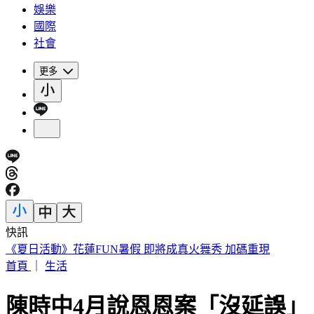
娛樂
國際
社會
更多
快訊
188萬《龍藏經》賣掉了！大戶不甩7折 店員爆「付現買原價
首頁
｜
生活
陳時中4月說恩恩案「沒延誤」