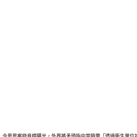
今恩恩案錄音檔曝光，外界將矛頭指向當時需「透過衛生單位