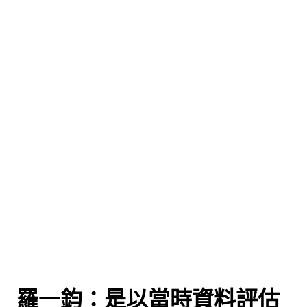
」
 羅一鈞：是以當時資料評估