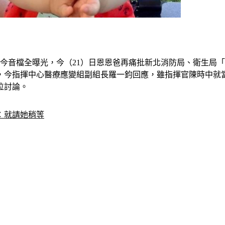
今音檔全曝光，今（21）日恩恩爸再痛批新北消防局、衛生局
，今指揮中心醫療應變組副組長羅一鈞回應，雖指揮官陳時中就
位討論。
：就請她稍等