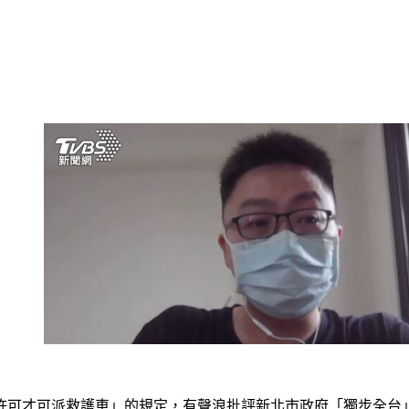
許可才可派救護車」的規定，有聲浪批評新北市政府「獨步全台」