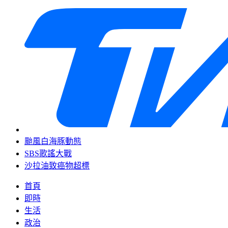
颱風白海豚動態
SBS歌謠大戰
沙拉油致癌物超標
首頁
即時
生活
政治