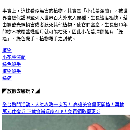
事實上，這株看似無害的植物，其實是「小花蔓澤蘭」，被世
界自然保護聯盟列入世界百大外來入侵種，生長速度極快，藉
由攔截光線損害或者殺死其他植物，使它們窒息，生長數10年
的樹木被覆蓋幾個月就可能枯死，因此小花蔓澤蘭擁有「綠
癌」、綠色殺手、植物殺手之封號。
植物
小花蔓澤蘭
綠色殺手
植物殺手
綠癌
◤放假去哪玩？◢
全台熱門活動、人氣攻略一次看！
高雄美食優惠開搶！再抽
萬元住宿券
下載食尚玩家APP！免費領取優惠券