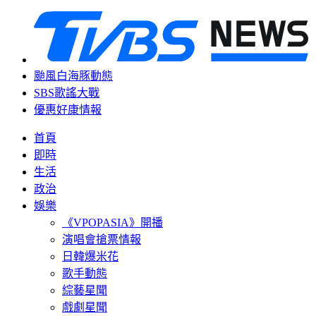
颱風白海豚動態
SBS歌謠大戰
優惠好康情報
首頁
即時
生活
政治
娛樂
《VPOPASIA》開播
演唱會搶票情報
日韓爆米花
歌手動態
綜藝星聞
戲劇星聞