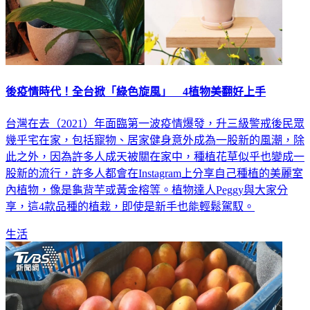
後疫情時代！全台掀「綠色旋風」 4植物美翻好上手
台灣在去（2021）年面臨第一波疫情爆發，升三級警戒後民眾
幾乎宅在家，包括寵物、居家健身意外成為一股新的風潮，除
此之外，因為許多人成天被關在家中，種植花草似乎也變成一
股新的流行，許多人都會在Instagram上分享自己種植的美麗室
內植物，像是龜背芋或黃金榕等。植物達人Peggy與大家分
享，這4款品種的植栽，即使是新手也能輕鬆駕馭。
生活