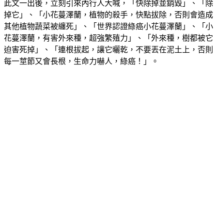
此文一出後，立刻引來內行人大喊，「快除掉並銷毀」、「除
掉它」、「小花蔓澤蘭，植物的殺手，快點拔除，否則會造成
其他植物蔬菜被纏死」、「世界認證綠癌小花蔓澤蘭」、「小
花蔓澤蘭，有害外來種，超強繁殖力」、「外來種，樹都被它
迫害死掉」、「連根拔起，讓它曬乾，不要丟在泥土上，否則
每一莖節又會長根，生命力嚇人，綠癌！」。