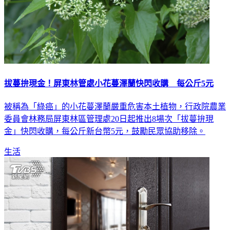
拔蔓拚現金！屏東林管處小花蔓澤蘭快閃收購 每公斤5元
被稱為「綠癌」的小花蔓澤蘭嚴重危害本土植物，行政院農業
委員會林務局屏東林區管理處20日起推出8場次「拔蔓拚現
金」快閃收購，每公斤新台幣5元，鼓勵民眾協助移除。
生活