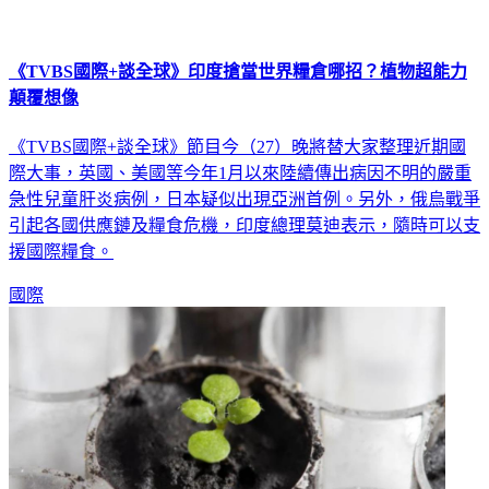
《TVBS國際+談全球》印度搶當世界糧倉哪招？植物超能力
顛覆想像
《TVBS國際+談全球》節目今（27）晚將替大家整理近期國
際大事，英國、美國等今年1月以來陸續傳出病因不明的嚴重
急性兒童肝炎病例，日本疑似出現亞洲首例。另外，俄烏戰爭
引起各國供應鏈及糧食危機，印度總理莫迪表示，隨時可以支
援國際糧食。
國際