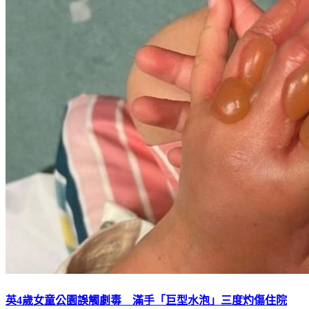
英4歲女童公園誤觸劇毒 滿手「巨型水泡」三度灼傷住院