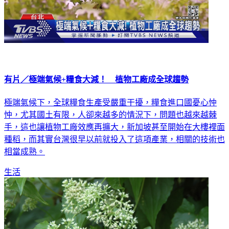
有片／極端氣候+糧食大減！ 植物工廠成全球趨勢
極端氣候下，全球糧食生產受嚴重干擾，糧食進口國憂心忡
忡，尤其國土有限，人卻來越多的情況下，問題也越來越棘
手，這也讓植物工廠效應再擴大，新加坡甚至開始在大樓裡面
種稻，而其實台灣很早以前就投入了這項產業，相關的技術也
相當成熟。
生活