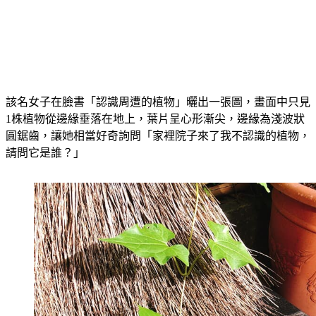
該名女子在臉書「認識周遭的植物」曬出一張圖，畫面中只見
1株植物從邊緣垂落在地上，葉片呈心形漸尖，邊緣為淺波狀
圓鋸齒，讓她相當好奇詢問「家裡院子來了我不認識的植物，
請問它是誰？」