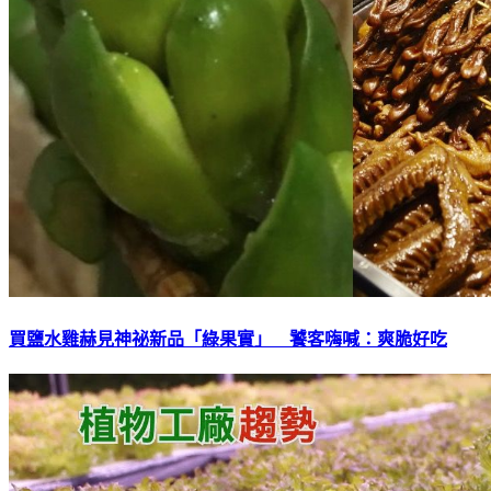
買鹽水雞赫見神祕新品「綠果實」 饕客嗨喊：爽脆好吃