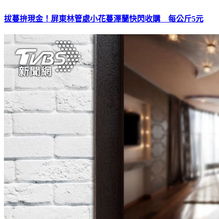
拔蔓拚現金！屏東林管處小花蔓澤蘭快閃收購 每公斤5元