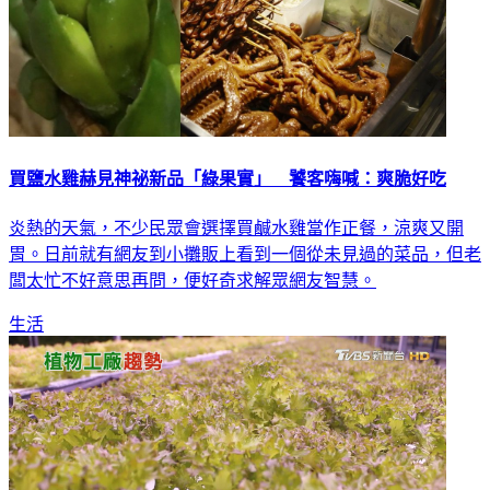
買鹽水雞赫見神祕新品「綠果實」 饕客嗨喊：爽脆好吃
炎熱的天氣，不少民眾會選擇買鹹水雞當作正餐，涼爽又開
胃。日前就有網友到小攤販上看到一個從未見過的菜品，但老
闆太忙不好意思再問，便好奇求解眾網友智慧。
生活