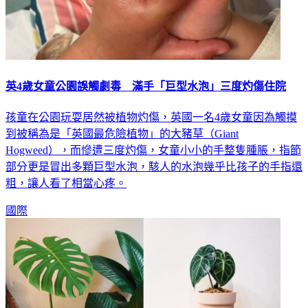
英4歲女童公園誤觸劇毒 滿手「巨型水泡」三度灼傷住院
孩童在公園玩耍居然被植物灼傷，英國一名4歲女童因為觸摸
到被稱為是「英國最危險植物」的大豬草（Giant
Hogweed），而慘遭三度灼傷，女童小小的手整隻腫脹，指節
部分更是冒出多顆巨型水泡，駭人的水泡幾乎比孩子的手指還
粗，讓人看了相當心疼。
國際