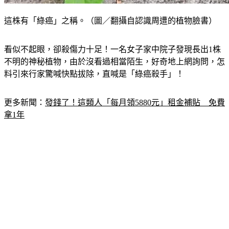
這株有「綠癌」之稱。（圖／翻攝自認識周遭的植物臉書）
看似不起眼，卻殺傷力十足！一名女子家中院子發現長出1株
不明的神秘植物，由於沒看過相當陌生，好奇地上網詢問，怎
料引來行家驚喊快點拔除，直喊是「綠癌殺手」！
更多新聞：
發錢了！這類人「每月領5880元」租金補貼　免費
拿1年