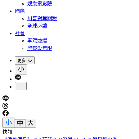
娛樂電影院
國際
川普對等關稅
全球必讀
社會
毒駕連爆
警察愛無限
更多
快訊