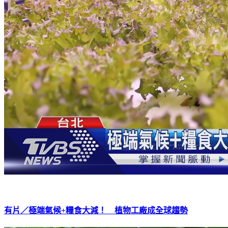
有片／極端氣候+糧食大減！ 植物工廠成全球趨勢