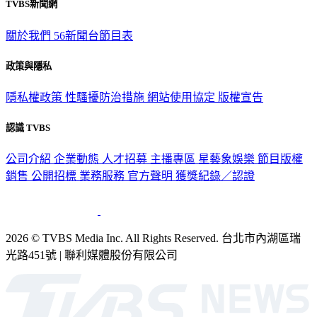
TVBS新聞網
關於我們
56新聞台節目表
政策與隱私
隱私權政策
性騷擾防治措施
網站使用協定
版權宣告
認識 TVBS
公司介紹
企業動態
人才招募
主播專區
星藝象娛樂
節目版權
銷售
公開招標
業務服務
官方聲明
獲獎紀錄／認證
2026 © TVBS Media Inc. All Rights Reserved. 台北市內湖區瑞
光路451號 | 聯利媒體股份有限公司