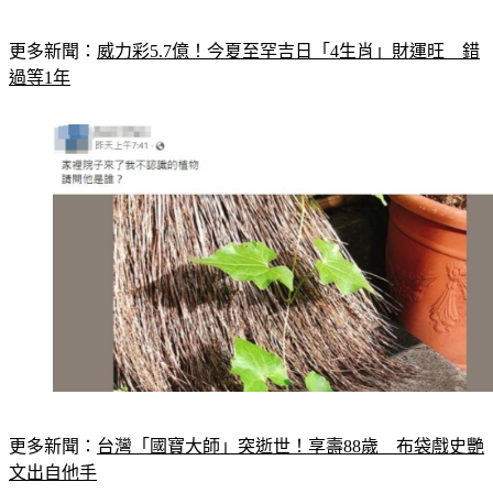
更多新聞：
威力彩5.7億！今夏至罕吉日「4生肖」財運旺　錯
過等1年
更多新聞：
台灣「國寶大師」突逝世！享壽88歲　布袋戲史艷
文出自他手