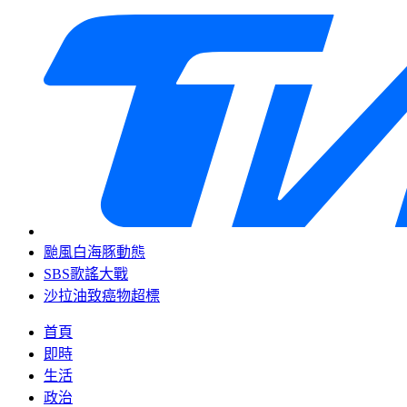
颱風白海豚動態
SBS歌謠大戰
沙拉油致癌物超標
首頁
即時
生活
政治