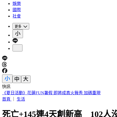
娛樂
國際
社會
更多
快訊
《夏日活動》花蓮FUN暑假 即將成真火舞秀 加碼重現
首頁
｜
生活
死亡+145連4天創新高 102