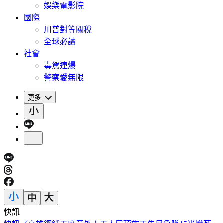
娛樂電影院
國際
川普對等關稅
全球必讀
社會
毒駕連爆
警察愛無限
更多
快訊