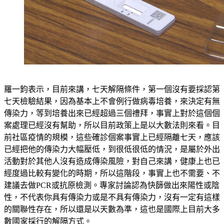
羅一鈞表示，目前來講，七天解隔條件，第一個沒有要採認第
七天檢驗結果，因為基本上不會例行做病毒培養，來決定有無
傳染力，等到培養出來已經超過三個禮拜，事實上對於這個個
案處理已經沒有幫助，所以目前政策上是以大數法則來看。目
前社區疫情的規模，這些確診個案事實上已經隔離七天，應該
已經把他的傳染力大幅壓低，到很低很低的情況，是屬於外出
活動對於其他人沒有造成傳染風險，對自己來講，健康上也已
經度過比較有變化的時期，所以這階段，事實上也不需要、不
建議去做PCR或抗原檢測。專家討論認為快篩做出來陽性或陰
性，不代表你具有傳染力或是不具有傳染力，沒有一定有這樣
的關聯性存在，所以還是以天數為準，這也是國際上目前大多
數國家採行的解隔方式。