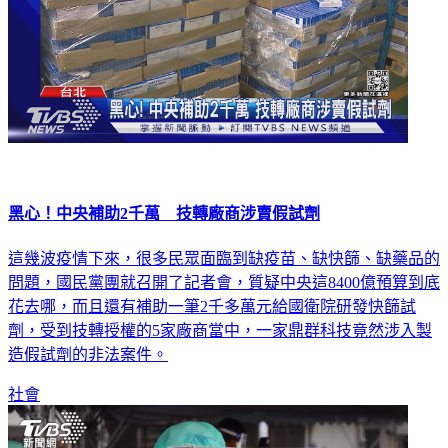
黑心！中央補助2千萬 技轉廠商涉賣假試劑
這幾波疫情下來，很多民眾面臨到缺疫苗、缺快篩、缺藥品的
問題，國民黨團就召開了記者會，質疑中央這8400億預算到底
花去哪，而且還有補助一筆2千多萬元給國衛院研發快篩試
劑，受到技轉授權的5家廠商當中，一家鼎群科技竟然涉入製
造假試劑的非法案件。
社會