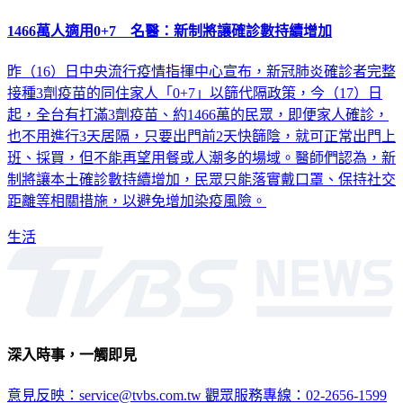
1466萬人適用0+7 名醫：新制將讓確診數持續增加
昨（16）日中央流行疫情指揮中心宣布，新冠肺炎確診者完整
接種3劑疫苗的同住家人「0+7」以篩代隔政策，今（17）日
起，全台有打滿3劑疫苗、約1466萬的民眾，即便家人確診，
也不用進行3天居隔，只要出門前2天快篩陰，就可正常出門上
班、採買，但不能再望用餐或人潮多的場域。醫師們認為，新
制將讓本土確診數持續增加，民眾只能落實戴口罩、保持社交
距離等相關措施，以避免增加染疫風險。
生活
深入時事，一觸即見
意見反映：service@tvbs.com.tw
觀眾服務專線：02-2656-1599