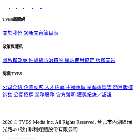
TVBS新聞網
關於我們
56新聞台節目表
政策與隱私
隱私權政策
性騷擾防治措施
網站使用協定
版權宣告
認識 TVBS
公司介紹
企業動態
人才招募
主播專區
星藝象娛樂
節目版權
銷售
公開招標
業務服務
官方聲明
獲獎紀錄／認證
2026 © TVBS Media Inc. All Rights Reserved. 台北市內湖區瑞
光路451號 | 聯利媒體股份有限公司