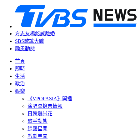
方志友楊銘威離婚
SBS歌謠大戰
颱風動態
首頁
即時
生活
政治
娛樂
《VPOPASIA》開播
演唱會搶票情報
日韓爆米花
歌手動態
綜藝星聞
戲劇星聞