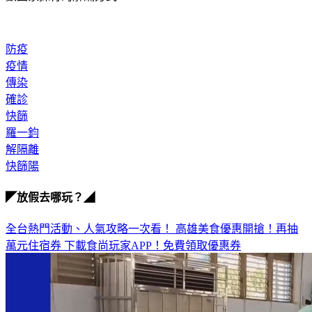
防疫
疫情
傳染
確診
快篩
羅一鈞
解隔離
快篩陽
◤放假去哪玩？◢
全台熱門活動、人氣攻略一次看！
高雄美食優惠開搶！再抽
萬元住宿券
下載食尚玩家APP！免費領取優惠券