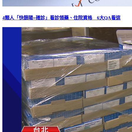
4類人「快篩陽=確診」看診領藥、住院資格 6大QA看這