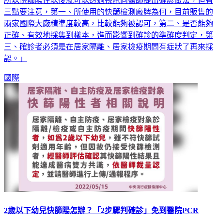
所以快篩陽性以後就可以透過視訊向醫師提出確診做法，但有
三點要注意，第一、所使用的快篩檢測廠牌為何，目前販售的
兩家國際大廠精準度較高，比較能夠被認可，第二、是否能夠
正確、有效地採集到樣本，進而影響到確診的準確度判定，第
三、確診者必須是在居家隔離、居家檢疫期間有症狀了再來採
認。」
國際
2歲以下幼兒快篩陽怎辦？「2步驟判確診」免到醫院PCR