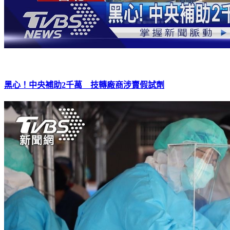
黑心！中央補助2千萬 技轉廠商涉賣假試劑