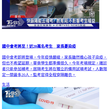
國中會考將至！近20萬名考生 家長憂染疫
國中會考即將登場，今年疫情嚴峻，家長雖然擔心孩子染疫，
但也不希望延期，畢竟學生都準備很久。今年考場規定，確診
者只能參加補考，居隔考生將在獨立的備用試場考試，人數限
定一間最多20人，監考官得全程穿隔離衣。
生活