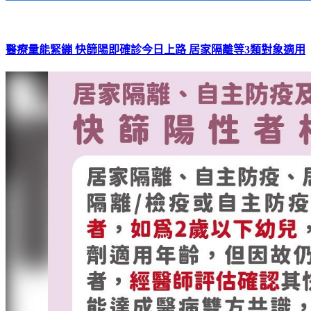
醫療量能緊繃 快篩陽即確診今日上路 居家隔離等3類對象適用