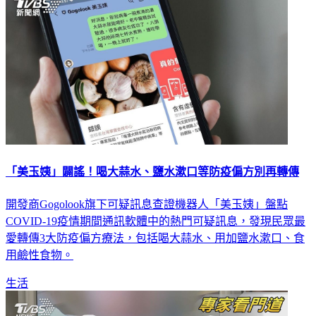
「美玉姨」闢謠！喝大蒜水、鹽水漱口等防疫偏方別再轉傳
開發商Gogolook旗下可疑訊息查證機器人「美玉姨」盤點
COVID-19疫情期間通訊軟體中的熱門可疑訊息，發現民眾最
愛轉傳3大防疫偏方療法，包括喝大蒜水、用加鹽水漱口、食
用鹼性食物。
生活