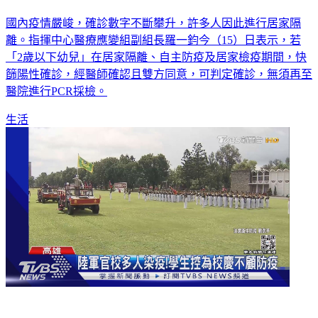
國內疫情嚴峻，確診數字不斷攀升，許多人因此進行居家隔
離。指揮中心醫療應變組副組長羅一鈞今（15）日表示，若
「2歲以下幼兒」在居家隔離、自主防疫及居家檢疫期間，快
篩陽性確診，經醫師確認且雙方同意，可判定確診，無須再至
醫院進行PCR採檢。
生活