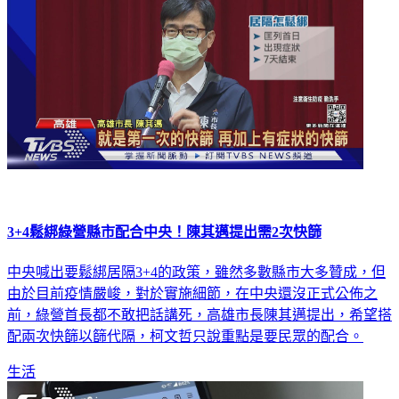
3+4鬆綁綠營縣市配合中央！陳其邁提出需2次快篩
中央喊出要鬆綁居隔3+4的政策，雖然多數縣市大多贊成，但
由於目前疫情嚴峻，對於實施細節，在中央還沒正式公佈之
前，綠營首長都不敢把話講死，高雄市長陳其邁提出，希望搭
配兩次快篩以篩代隔，柯文哲只說重點是要民眾的配合。
生活