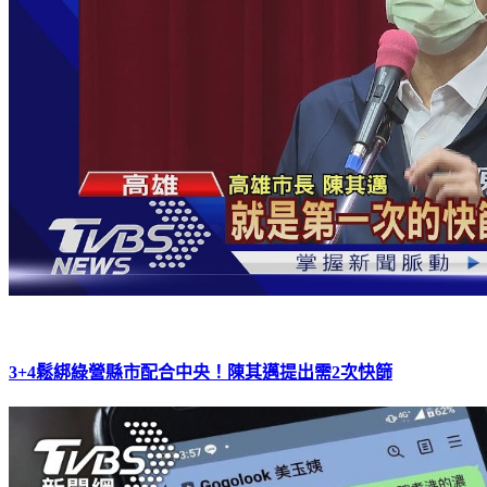
3+4鬆綁綠營縣市配合中央！陳其邁提出需2次快篩