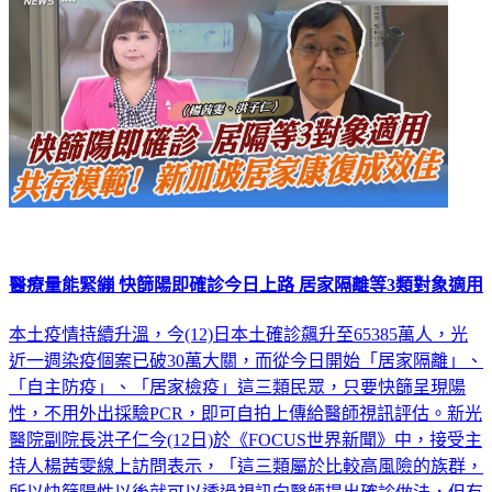
醫療量能緊繃 快篩陽即確診今日上路 居家隔離等3類對象適用
本土疫情持續升溫，今(12)日本土確診飆升至65385萬人，光
近一週染疫個案已破30萬大關，而從今日開始「居家隔離」、
「自主防疫」、「居家檢疫」這三類民眾，只要快篩呈現陽
性，不用外出採驗PCR，即可自拍上傳給醫師視訊評估。新光
醫院副院長洪子仁今(12日)於《FOCUS世界新聞》中，接受主
持人楊茜雯線上訪問表示，「這三類屬於比較高風險的族群，