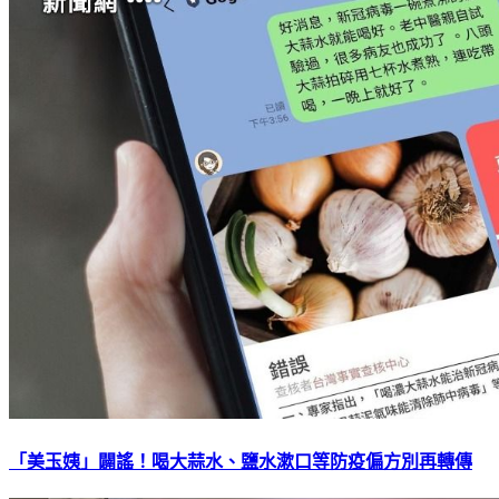
「美玉姨」闢謠！喝大蒜水、鹽水漱口等防疫偏方別再轉傳