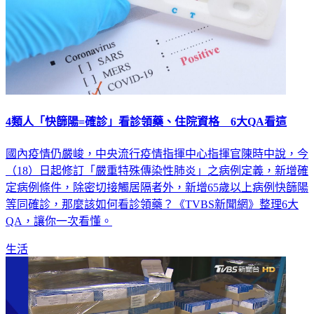
4類人「快篩陽=確診」看診領藥、住院資格 6大QA看這
國內疫情仍嚴峻，中央流行疫情指揮中心指揮官陳時中說，今
（18）日起修訂「嚴重特殊傳染性肺炎」之病例定義，新增確
定病例條件，除密切接觸居隔者外，新增65歲以上病例快篩陽
等同確診，那麼該如何看診領藥？《TVBS新聞網》整理6大
QA，讓你一次看懂。
生活