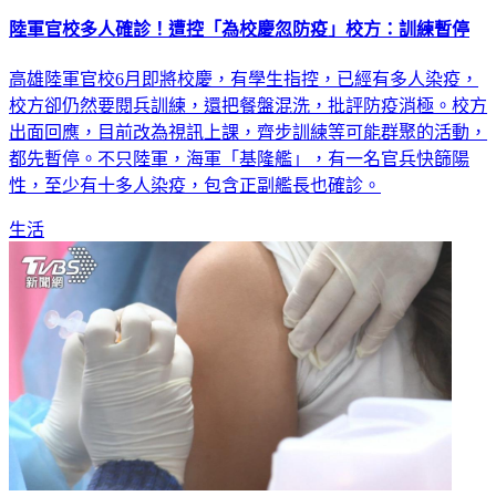
陸軍官校多人確診！遭控「為校慶忽防疫」校方：訓練暫停
高雄陸軍官校6月即將校慶，有學生指控，已經有多人染疫，
校方卻仍然要閱兵訓練，還把餐盤混洗，批評防疫消極。校方
出面回應，目前改為視訊上課，齊步訓練等可能群聚的活動，
都先暫停。不只陸軍，海軍「基隆艦」，有一名官兵快篩陽
性，至少有十多人染疫，包含正副艦長也確診。
生活