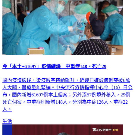
今「本土+61697」疫情續燒 中重症148、死亡29
國內疫情嚴峻，染疫數字持續飆升，近幾日確診病例突破6萬
人大關，醫療量能緊繃。中央流行疫情指揮中心今（16）日公
布，國內新增61697例本土個案；另外添57例境外移入，29例
死亡個案，中重症則新增148人，分別為中症126人、重症22
人。
生活