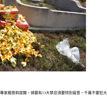
專家楊登嵙提醒，掃墓有13大禁忌須要特別留意，千萬不要犯