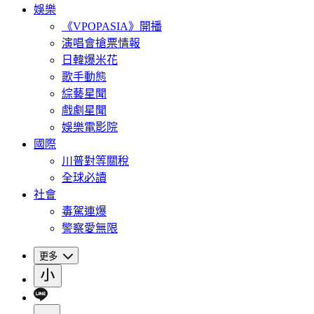
娛樂
《VPOPASIA》開播
演唱會搶票情報
日韓爆米花
歌手動態
綜藝星聞
戲劇星聞
娛樂電影院
國際
川普對等關稅
全球必讀
社會
毒駕連爆
警察愛無限
更多