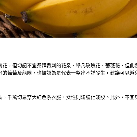
菊花，但切記不宜祭拜帶刺的花朵，舉凡玫瑰花、薔薇花，但此
串的葡萄及龍眼，也被認為是代表一整串不詳發生，建議可以避
裝，千萬切忌穿大紅色系衣服，女性則建議化淡妝。此外，不宜