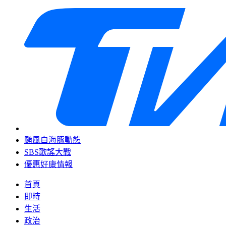
颱風白海豚動態
SBS歌謠大戰
優惠好康情報
首頁
即時
生活
政治