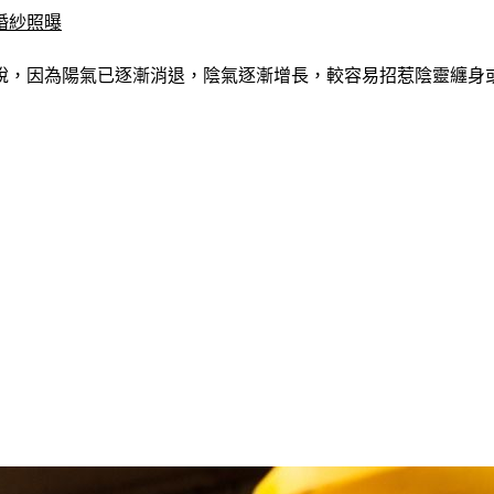
婚紗照曝
嵙說，因為陽氣已逐漸消退，陰氣逐漸增長，較容易招惹陰靈纏身