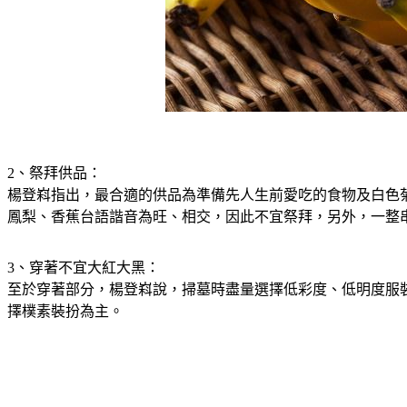
2、祭拜供品：
楊登嵙指出，最合適的供品為準備先人生前愛吃的食物及白色
鳳梨、香蕉台語諧音為旺、相交，因此不宜祭拜，另外，一整
3、穿著不宜大紅大黑：
至於穿著部分，楊登嵙說，掃墓時盡量選擇低彩度、低明度服
擇樸素裝扮為主。