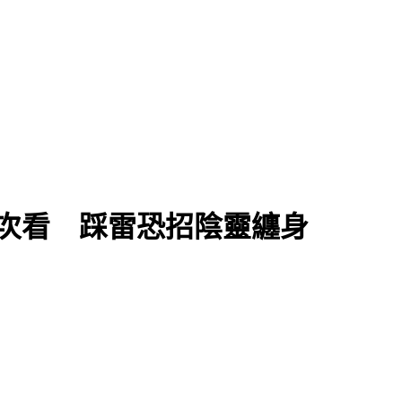
伸舌頭
一次看 踩雷恐招陰靈纏身