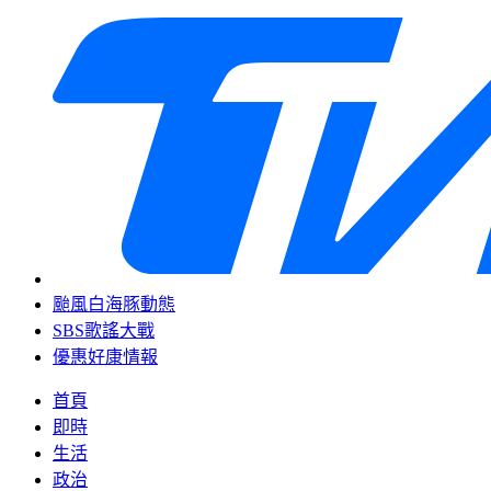
颱風白海豚動態
SBS歌謠大戰
優惠好康情報
首頁
即時
生活
政治