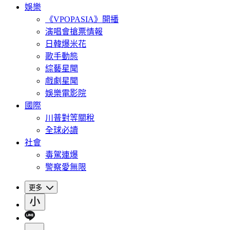
娛樂
《VPOPASIA》開播
演唱會搶票情報
日韓爆米花
歌手動態
綜藝星聞
戲劇星聞
娛樂電影院
國際
川普對等關稅
全球必讀
社會
毒駕連爆
警察愛無限
更多