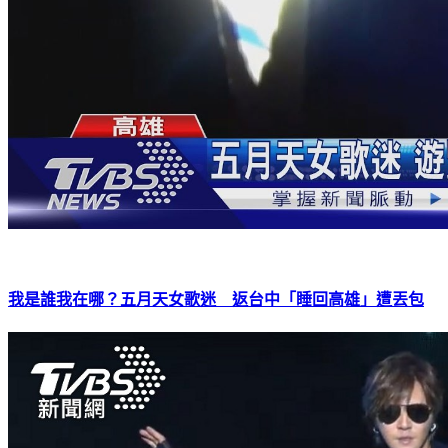
我是誰我在哪？五月天女歌迷 返台中「睡回高雄」遭丟包