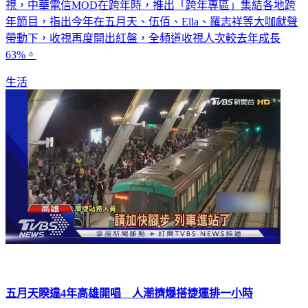
迎接2022年許多民眾若沒有出門看跨年演唱會就在家中看電
視，中華電信MOD在跨年時，推出「跨年專區」集結各地跨
年節目，指出今年在五月天、伍佰、Ella、羅志祥等大咖獻聲
帶動下，收視再度開出紅盤，全頻道收視人次較去年成長
63%。
生活