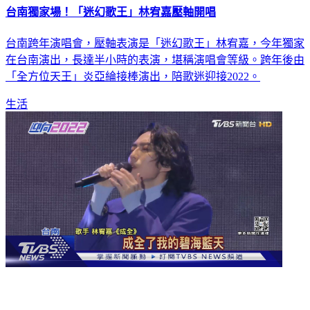
台南獨家場！「迷幻歌王」林宥嘉壓軸開唱
台南跨年演唱會，壓軸表演是「迷幻歌王」林宥嘉，今年獨家
在台南演出，長達半小時的表演，堪稱演唱會等級。跨年後由
「全方位天王」炎亞綸接棒演出，陪歌迷迎接2022。
生活