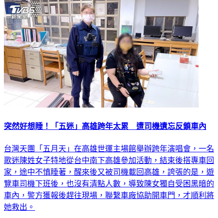
娛樂
突然好想睡！「五迷」高雄跨年太累 遭司機遺忘反鎖車內
台灣天團「五月天」在高雄世運主場館舉辦跨年演唱會，一名
歌迷陳姓女子特地從台中南下高雄參加活動，結束後搭專車回
家，途中不慎睡著，醒來後又被司機載回高雄，誇張的是，遊
覽車司機下班後，也沒有清點人數，導致陳女獨自受困黑暗的
車內，警方獲報後趕往現場，聯繫車廠協助開車門，才順利將