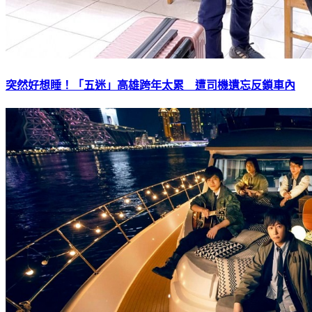
突然好想睡！「五迷」高雄跨年太累 遭司機遺忘反鎖車內