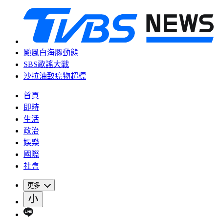
颱風白海豚動態
SBS歌謠大戰
沙拉油致癌物超標
首頁
即時
生活
政治
娛樂
國際
社會
更多