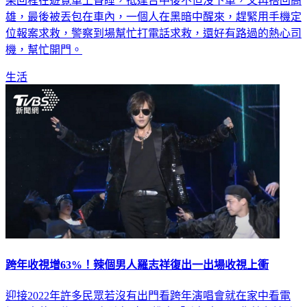
一名女子特地從台中，南下到高雄參加五月天跨年演唱會，結
果回程在遊覽車上昏睡，抵達台中後不但沒下車，又再搭回高
雄，最後被丟包在車內，一個人在黑暗中醒來，趕緊用手機定
位報案求救，警察到場幫忙打電話求救，還好有路過的熱心司
機，幫忙開門。
生活
跨年收視增63%！辣個男人羅志祥復出一出場收視上衝