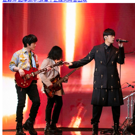
靈夥伴
超準測字!這輩子正緣何時會出現