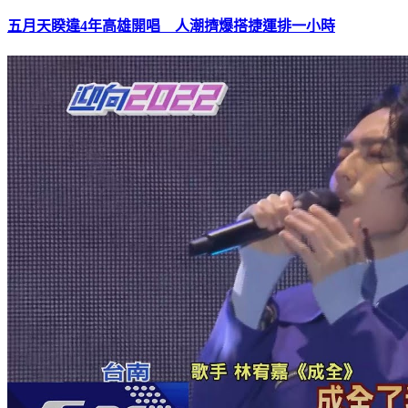
五月天睽違4年高雄開唱 人潮擠爆搭捷運排一小時