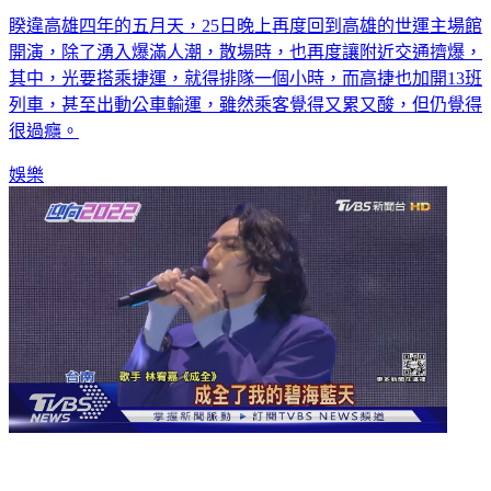
五月天睽違4年高雄開唱 人潮擠爆搭捷運排一小時
睽違高雄四年的五月天，25日晚上再度回到高雄的世運主場館
開演，除了湧入爆滿人潮，散場時，也再度讓附近交通擠爆，
其中，光要搭乘捷運，就得排隊一個小時，而高捷也加開13班
列車，甚至出動公車輸運，雖然乘客覺得又累又酸，但仍覺得
很過癮。
娛樂