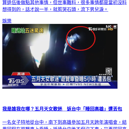
阿信感性地表示，團員們20年前正是在高雄準備入伍當兵，打
算退伍後做點其他事情，但世事難料，很多事情都是當初沒料
想得到的，話才說一半，就惹哭石頭，流下男兒淚。
娛樂
我是誰我在哪？五月天女歌迷 返台中「睡回高雄」遭丟包