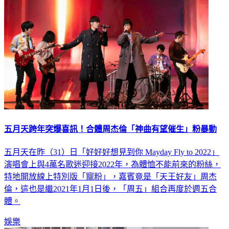
五月天跨年突爆喜訊！合體周杰倫「神曲有望催生」粉暴動
五月天在昨（31）日「好好好想見到你 Mayday Fly to 2022」
演唱會上與4萬名歌迷迎接2022年，為體恤不能前來的粉絲，
特地開放線上特別版「寵粉」，嘉賓竟是「天王好友」周杰
倫，這也是繼2021年1月1日後，「周五」組合再度於週五合
體。