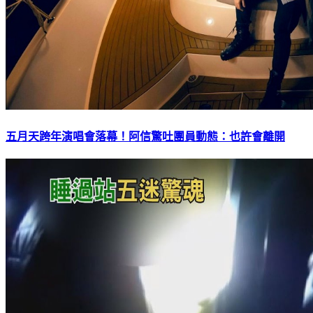
五月天跨年演唱會落幕！阿信驚吐團員動態：也許會離開