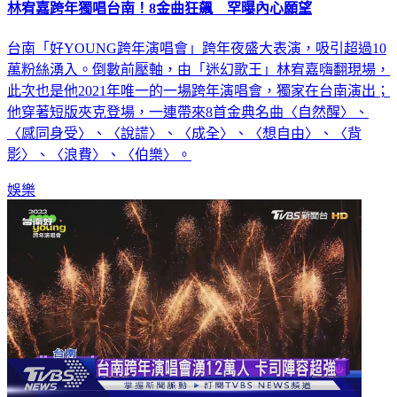
林宥嘉跨年獨唱台南！8金曲狂飆 罕曝內心願望
台南「好YOUNG跨年演唱會」跨年夜盛大表演，吸引超過10
萬粉絲湧入。倒數前壓軸，由「迷幻歌王」林宥嘉嗨翻現場，
此次也是他2021年唯一的一場跨年演唱會，獨家在台南演出；
他穿著短版夾克登場，一連帶來8首金典名曲〈自然醒〉、
〈感同身受〉、〈說謊〉、〈成全〉、〈想自由〉、〈背
影〉、〈浪費〉、〈伯樂〉。
娛樂