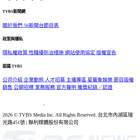
TVBS新聞網
關於我們
56新聞台節目表
政策與隱私
隱私權政策
性騷擾防治措施
網站使用協定
版權宣告
認識 TVBS
公司介紹
企業動態
人才招募
主播專區
星藝象娛樂
節目版權
銷售
公開招標
業務服務
官方聲明
獲獎紀錄／認證
2026 © TVBS Media Inc. All Rights Reserved. 台北市內湖區瑞
光路451號 | 聯利媒體股份有限公司