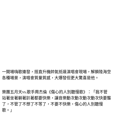
一開場嗨歌連發，搭直升機帥氣抵達演唱會現場，解鎖陸海空
各種場景，演唱會質量質感，大爆發但更大驚喜是他。
樂團五月天vs.歌手周杰倫《傷心的人別聽慢歌》：「我不管
站著坐著躺著趴著都要快樂，讓音樂動次動次動次動次快要聾
了，不管了不想了不等了，不要不快樂，傷心的人別聽慢