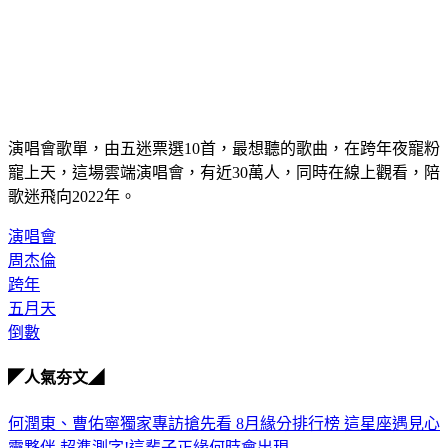
演唱會歌單，由五迷票選10首，最想聽的歌曲，在跨年夜寵粉
寵上天，這場雲端演唱會，有近30萬人，同時在線上觀看，陪
歌迷飛向2022年。
演唱會
周杰倫
跨年
五月天
倒數
◤人氣夯文◢
何潤東、曹佑寧獨家專訪搶先看
8月緣分排行榜 這星座遇見心