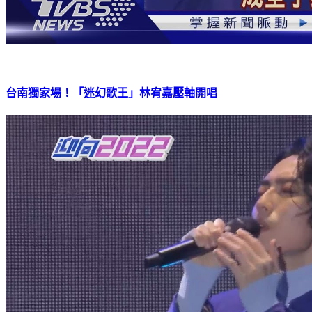
台南獨家場！「迷幻歌王」林宥嘉壓軸開唱