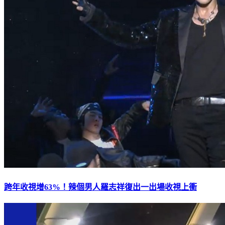
跨年收視增63%！辣個男人羅志祥復出一出場收視上衝