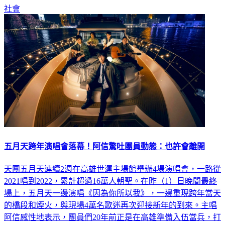
她救出。
社會
五月天跨年演唱會落幕！阿信驚吐團員動態：也許會離開
天團五月天連續2週在高雄世運主場館舉辦4場演唱會，一路從
2021唱到2022，累計超過16萬人朝聖。在昨（1）日晚間最終
場上，五月天一邊演唱《因為你所以我》，一邊重現跨年當天
的橋段和煙火，與現場4萬名歌迷再次迎接新年的到來。主唱