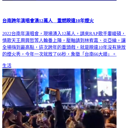
台南跨年演唱會湧12萬人 重燃睽違10年煙火
2022台南年演唱會，現場湧入12萬人，請來RAP歌手婁峻碩，
情歌天王周興哲等人輪番上陣，壓軸請到林宥嘉、炎亞綸，讓
全場嗨到最高點，這次跨年的重頭戲，就是睽違10年沒有施放
的煙火秀，今年一次就放了66秒，象徵「台南66大順」。
生活