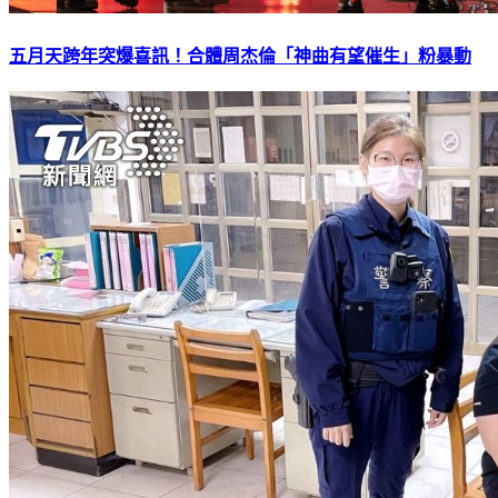
五月天跨年突爆喜訊！合體周杰倫「神曲有望催生」粉暴動