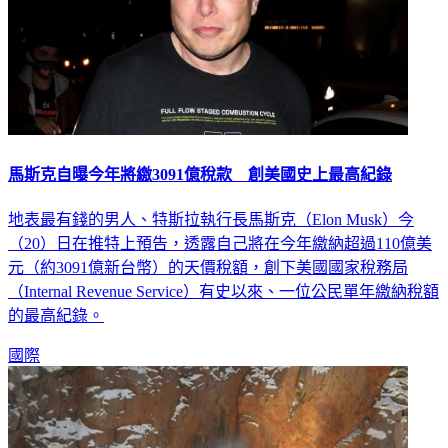
馬斯克自曝今年將繳3091億稅款 創美國史上最高紀錄
地表最有錢的男人、特斯拉執行長馬斯克（Elon Musk）今
（20）日在推特上預告，透露自己將在今年繳納超過110億美
元（約3091億新台幣）的天價稅額，創下美國國家稅務局
（Internal Revenue Service）有史以來、一位公民單年繳納稅額
的最高紀錄。
國際