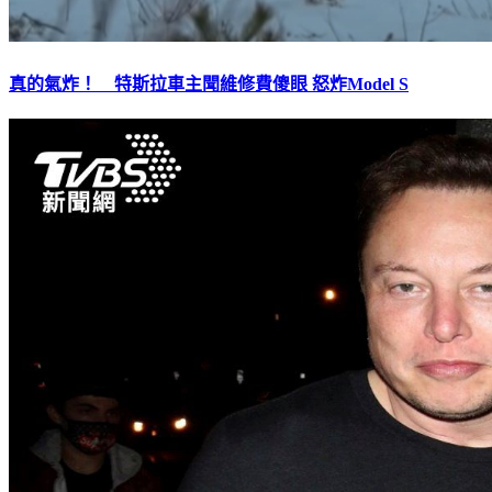
真的氣炸！ 特斯拉車主聞維修費傻眼 怒炸Model S