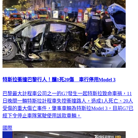
國際
特斯拉衝撞巴黎行人！釀1死20傷 車行停用Model 3
巴黎最大計程車公司之一的G7發生一起特斯拉致命車禍，11
日晚間一輛特斯拉計程車失控衝撞路人，造成1人死亡、20人
受傷的重大傷亡事件，肇事車輛為特斯拉Model 3，目前G7已
經下令停止車隊駕駛使用該款車輛。
國際