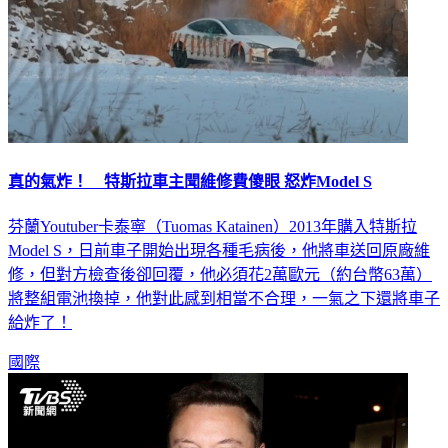
真的氣炸！ 特斯拉車主聞維修費傻眼 怒炸Model S
芬蘭Youtuber卡泰寧（Tuomas Katainen）2013年購入特斯拉
Model S，日前車子開始出現各種毛病後，他將車送回原廠維
修，但對方檢查後卻回覆，他必須花2萬歐元（約台幣63萬）
將整組電池換掉，他對此感到相當不合理，一氣之下還將車子
給炸了！
國際