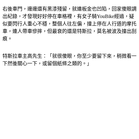
右後車門，邊邊還有黑漆殘留，就連板金也凹陷，回家傻眼調
出紀錄，才發現好好停在車格裡，有女子騎YouBike經過，疑
似要閃行人重心不穩，整個人往左偏，撞上停在人行道的摩托
車，連人帶車慘摔，但最衰的還是特斯拉，莫名被波及撞出刮
痕。
特斯拉車主高先生：「就很傻眼，你至少要留下來，稍微看一
下然後關心一下，或留個紙條之類的。」