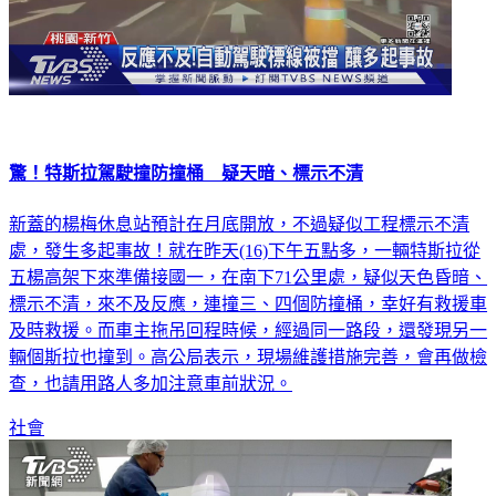
驚！特斯拉駕駛撞防撞桶 疑天暗、標示不清
新蓋的楊梅休息站預計在月底開放，不過疑似工程標示不清
處，發生多起事故！就在昨天(16)下午五點多，一輛特斯拉從
五楊高架下來準備接國一，在南下71公里處，疑似天色昏暗、
標示不清，來不及反應，連撞三、四個防撞桶，幸好有救援車
及時救援。而車主拖吊回程時候，經過同一路段，還發現另一
輛個斯拉也撞到。高公局表示，現場維護措施完善，會再做檢
查，也請用路人多加注意車前狀況。
社會