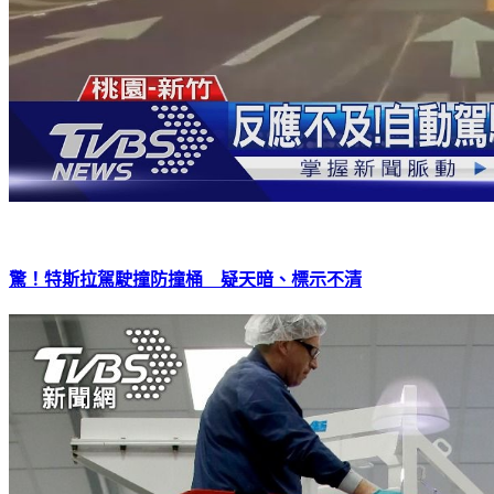
驚！特斯拉駕駛撞防撞桶 疑天暗、標示不清