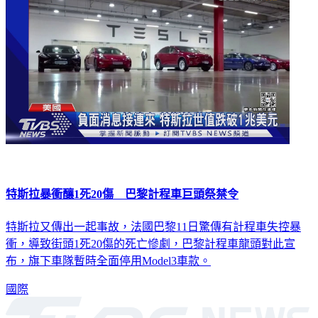
特斯拉暴衝釀1死20傷 巴黎計程車巨頭祭禁令
特斯拉又傳出一起事故，法國巴黎11日驚傳有計程車失控暴
衝，導致街頭1死20傷的死亡慘劇，巴黎計程車龍頭對此宣
布，旗下車隊暫時全面停用Model3車款。
國際