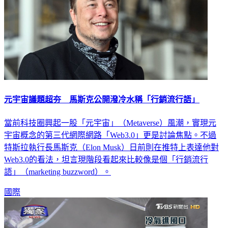
元宇宙議題超夯 馬斯克公開潑冷水稱「行銷流行語」
當前科技圈興起一股「元宇宙」（Metaverse）風潮，實現元
宇宙概念的第三代網際網路「Web3.0」更是討論焦點。不過
特斯拉執行長馬斯克（Elon Musk）日前則在推特上表達他對
Web3.0的看法，坦言現階段看起來比較像是個「行銷流行
語」（marketing buzzword）。
國際