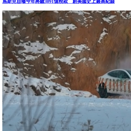
馬斯克自曝今年將繳3091億稅款 創美國史上最高紀錄