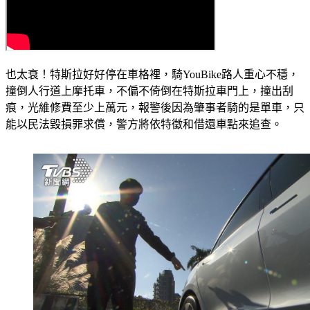
也太衰！特斯拉好好停在車格裡，騎YouBike路人重心不穩，
撞倒人行道上摩托車，不偏不倚倒在特斯拉車門上，撞出刮
痕，光維修費至少上萬元，報警後因為肇事者騎的是單車，只
能以民法毀損罪求償，警方將依特徵和借還車點來追查。