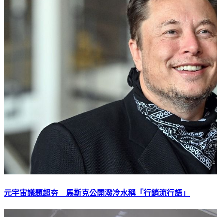
元宇宙議題超夯 馬斯克公開潑冷水稱「行銷流行語」