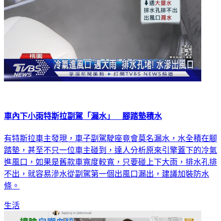
車內下小雨特斯拉副駕「漏水」 腳踏墊積水
有特斯拉車主發現，車子副駕駛座竟會莫名漏水，水全積在腳
踏墊，甚至不只一位車主碰到，達人分析原來引擎蓋下的冷氣
進風口，如果是舊款車寬度較寬，只要碰上下大雨，排水孔排
不出，就容易滲水從副駕第一個出風口漏出，建議加裝防水
條。
生活