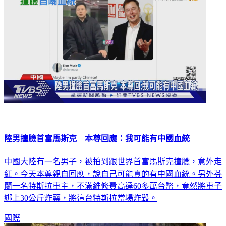
陸男撞臉首富馬斯克 本尊回應：我可能有中國血統
中國大陸有一名男子，被拍到跟世界首富馬斯克撞臉，意外走
紅。今天本尊親自回應，說自己可能真的有中國血統。另外芬
蘭一名特斯拉車主，不滿維修費高達60多萬台幣，竟然將車子
綁上30公斤炸藥，將這台特斯拉當場炸毀。