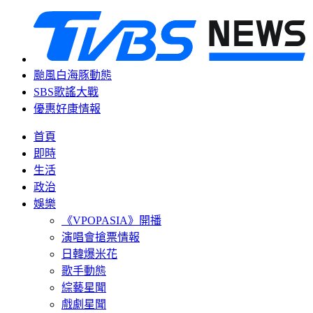
颱風白海豚動態
SBS歌謠大戰
優惠好康情報
首頁
即時
生活
政治
娛樂
《VPOPASIA》開播
演唱會搶票情報
日韓爆米花
歌手動態
綜藝星聞
戲劇星聞