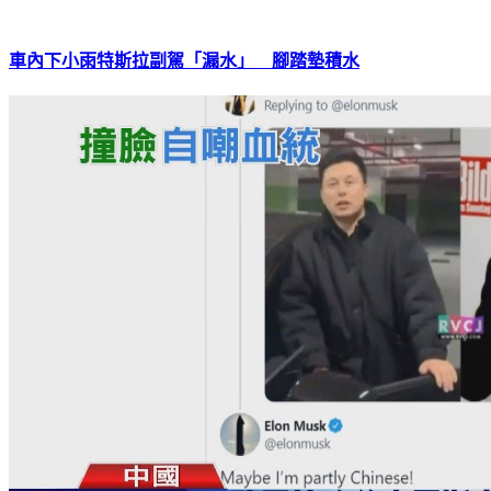
車內下小雨特斯拉副駕「漏水」 腳踏墊積水