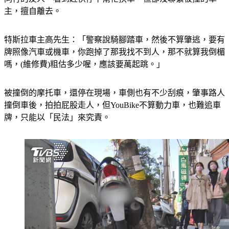
同行的友人，看到趕快停下幫忙扶車，但卻沒聯繫被撞的車
主，擅自離去。
特斯拉車主高先生：「警察說騎腳踏車，然後不算肇逃，要有
牌照像汽車或機車，你跑掉了那我找不到人，那不就算我倒楣
嗎，(維修費)粗估多少喔，應該要萬起跳。」
被撞倒的摩托車，還停在現場，車側也有不少刮痕，肇事路人
撞倒車後，拍拍屁股走人，但YouBike不算動力車，也難追車
牌，只能以「民法」來究責。