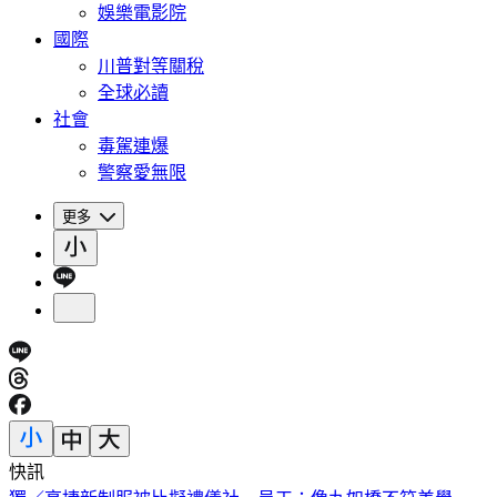
娛樂電影院
國際
川普對等關稅
全球必讀
社會
毒駕連爆
警察愛無限
更多
快訊