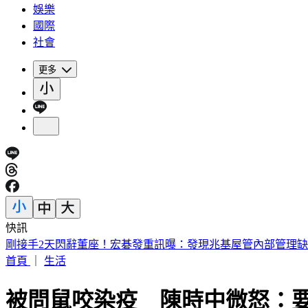
娛樂
國際
社會
更多
快訊
英特爾別想搶訂單？ 外媒曝：客戶不敢得罪台積電
首頁
｜
生活
被問鼠咬染疫 陳時中微怒：