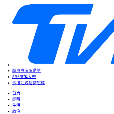
颱風白海豚動態
SBS歌謠大戰
沙拉油致癌物超標
首頁
即時
生活
政治