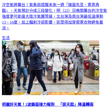
臨」，天氣預計分成三段變化，明（22）日晚間襲台的冷空氣
強度更可能達大陸冷氣團等級，北台灣及南台灣最低溫僅剩
13、16度，加上輻射冷卻影響，民眾得加穿禦寒衣物避免著
涼。
生活
把握好天氣！2波鋒面接力報到 「這天起」降溫轉雨