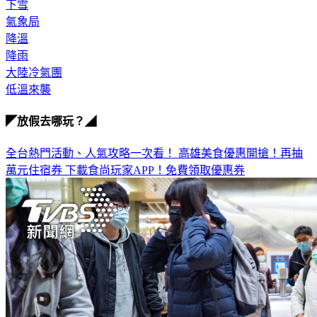
氣象局
降溫
降雨
大陸冷氣團
低溫來襲
◤放假去哪玩？◢
全台熱門活動、人氣攻略一次看！
高雄美食優惠開搶！再抽
萬元住宿券
下載食尚玩家APP！免費領取優惠券