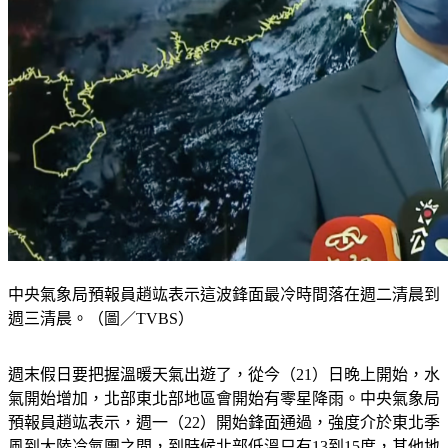
中央氣象局預報員趙竑表示這波鋒面最冷時間落在週二清晨到
週三清晨。（圖／TVBS）
週末假日要把握溫暖天氣出遊了，從今（21）日晚上開始，水
氣開始增加，北部東北部地區會開始有零星降雨。中央氣象局
預報員趙竑表示，週一（22）開始鋒面通過，強度介於東北季
風到大陸冷氣團之間，到時候北部低溫只有13到15度，其他地
區也只剩下16、17度，降溫相當有感。