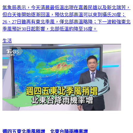
氣象局表示，今天清晨最低溫出現在嘉義民雄以及新北瑞芳，
但白天後開始逐漸回溫，預估北部高溫可以來到攝氏20度；
26、27日雖再有東北季風，僅北部高溫略降；下一波較強東北
季風預計30日起影響，北部低溫約降至16度。
生活
週四五東北季風稍增 北東台降雨機率增