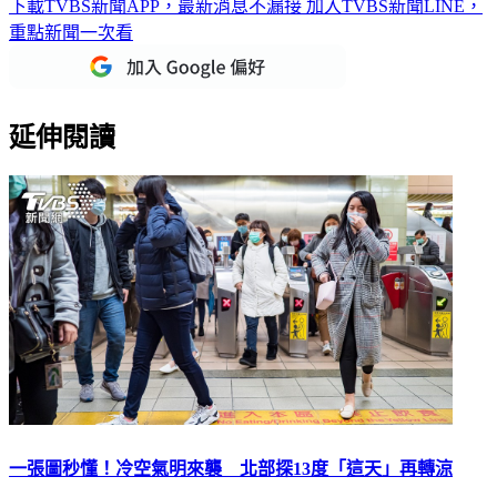
重點新聞一次看
延伸閱讀
一張圖秒懂！冷空氣明來襲 北部探13度「這天」再轉涼
冷空氣將襲台！氣象局提醒未來一週「鋒面先至、寒意再