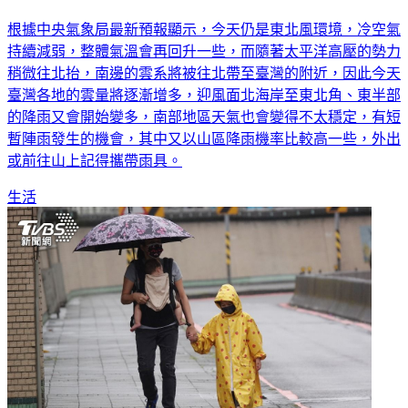
根據中央氣象局最新預報顯示，今天仍是東北風環境，冷空氣
持續減弱，整體氣溫會再回升一些，而隨著太平洋高壓的勢力
稍微往北抬，南邊的雲系將被往北帶至臺灣的附近，因此今天
臺灣各地的雲量將逐漸增多，迎風面北海岸至東北角、東半部
的降雨又會開始變多，南部地區天氣也會變得不太穩定，有短
暫陣雨發生的機會，其中又以山區降雨機率比較高一些，外出
或前往山上記得攜帶雨具。
生活