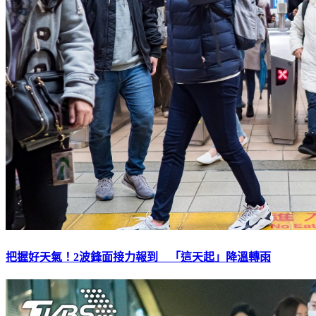
把握好天氣！2波鋒面接力報到 「這天起」降溫轉雨