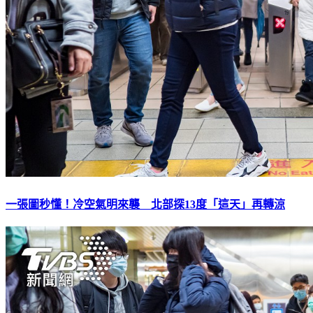
一張圖秒懂！冷空氣明來襲 北部探13度「這天」再轉涼