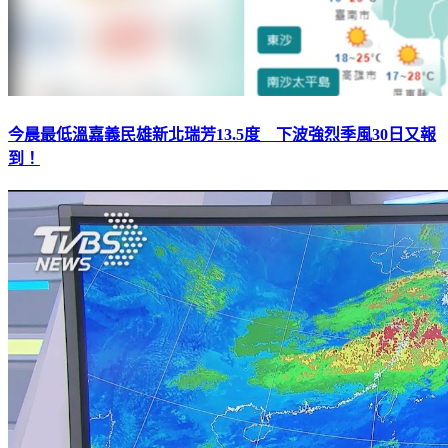
今晨最低溫嘉義民雄新北瑞芳13.5度 下波強烈季風30日又報
到！