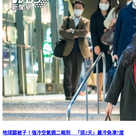
地球踢被子！強冷空氣週二報到 「這2天」最冷急凍7度