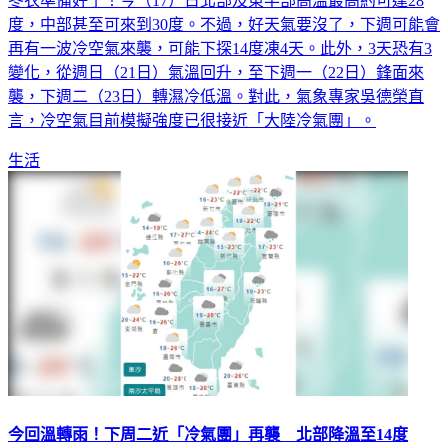
度，中部甚至可來到30度。不過，好天氣要沒了，下週可能會
再有一波冷空氣來襲，可能下探14度凍4天。此外，3天恐有3
變化，從週日（21日）氣溫回升，至下週一（22日）鋒面來
襲，下週二（23日）轉濕冷低溫。對此，氣象專家吳德榮直
言，冷空氣目前模擬強度已很接近「大陸冷氣團」。
生活
今回溫轉雨！下周二近「冷氣團」再襲 北部降溫至14度