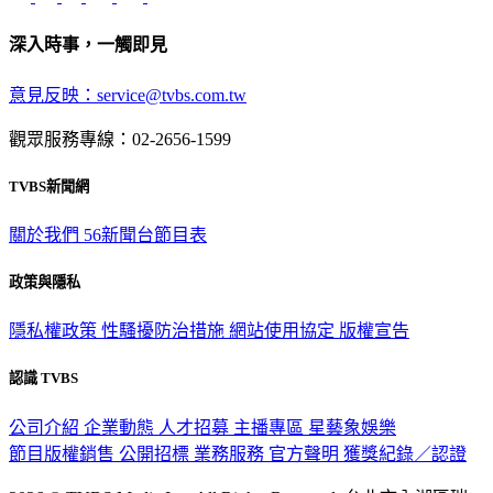
深入時事，一觸即見
意見反映：service@tvbs.com.tw
觀眾服務專線：02-2656-1599
TVBS新聞網
關於我們
56新聞台節目表
政策與隱私
隱私權政策
性騷擾防治措施
網站使用協定
版權宣告
認識 TVBS
公司介紹
企業動態
人才招募
主播專區
星藝象娛樂
節目版權銷售
公開招標
業務服務
官方聲明
獲獎紀錄／認證
2026 © TVBS Media Inc. All Rights Reserved. 台北市內湖區瑞