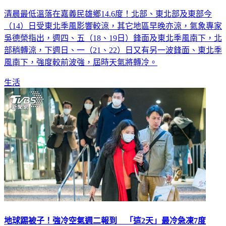
清晨最低溫落在嘉義民雄鄉14.6度！北部、東北部及東部今
（14）日受東北季風影響較涼，其它地區早晚亦涼，氣象專家
吳德榮指出，週四、五（18、19日）鋒面及東北季風南下，北
部稍轉涼，下週日、一（21、22）日又有另一波鋒面、東北季
風南下，強度較前波強，屆時天氣將轉冷。
生活
地球踢被子！強冷空氣週二報到 「這2天」最冷急凍7度