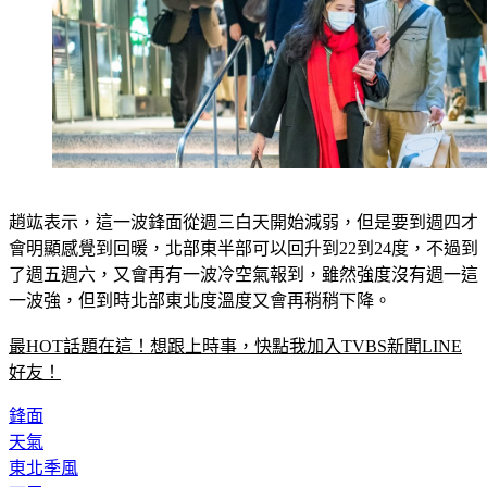
趙竑表示，這一波鋒面從週三白天開始減弱，但是要到週四才
會明顯感覺到回暖，北部東半部可以回升到22到24度，不過到
了週五週六，又會再有一波冷空氣報到，雖然強度沒有週一這
一波強，但到時北部東北度溫度又會再稍稍下降。
最HOT話題在這！想跟上時事，快點我加入TVBS新聞LINE
好友！
鋒面
天氣
東北季風
下雪