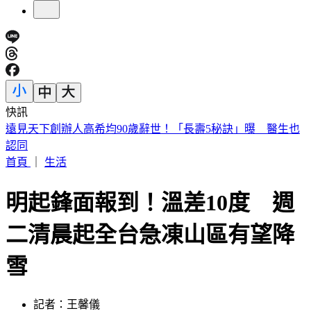
快訊
美股開盤／聯準會升息疑慮意外減緩！標普、那指「雙開高」
首頁
｜
生活
明起鋒面報到！溫差10度 週
二清晨起全台急凍山區有望降
雪
記者：王馨儀
發佈時間：2021.11.21 10:49