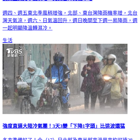
週四、週五東北季風稍增強，北部、東台灣降雨機率增，北台
灣天氣涼，週六、日氣溫回升，週日晚間至下週一易降雨，週
一起明顯降溫轉濕冷。
生活
強度直逼大陸冷氣團！3天3變「下降1字頭」比這波還猛
冬衣準備好了！今（17）日北部及東半部高溫最高約可達28