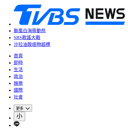
颱風白海豚動態
SBS歌謠大戰
沙拉油致癌物超標
首頁
即時
生活
政治
娛樂
國際
社會
更多