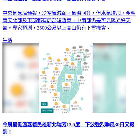
中央氣象局預報，冷空氣減弱，氣溫回升，但水氣增加，今明
兩天北部及東部都有局部短暫雨，中南部仍是可見陽光好天
氣。專家預測，3500公尺以上高山仍有下雪機會。
生活
今晨最低溫嘉義民雄新北瑞芳13.5度 下波強烈季風30日又報
到！