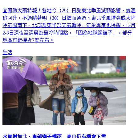
宜蘭縣大雨特報！各地今（29）日受東北季風減弱影響，氣溫
稍回升，不過隨著明（30）日鋒面通過、東北季風增強或大陸
冷氣團南下，北部及東半部天氣轉冷，氣象專家也提醒，12月
2-3日深夜至清晨為最冷時間點，「因為地球踢被子」，部分
地區可能接近7度左右。
生活
水氣增加北、東部變天轉雨 高山仍有機會下雪