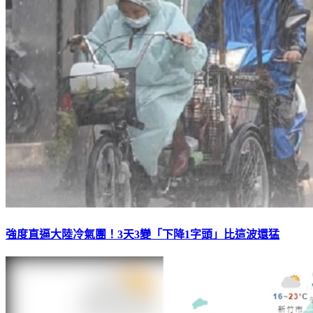
強度直逼大陸冷氣團！3天3變「下降1字頭」比這波還猛