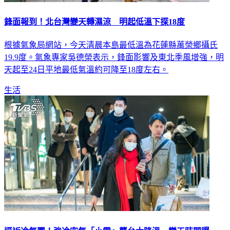
鋒面報到！北台灣變天轉濕涼 明起低溫下探18度
根據氣象局網站，今天清晨本島最低溫為花蓮縣萬榮鄉攝氏
19.9度。氣象專家吳德榮表示，鋒面影響及東北季風增強，明
天起至24日平地最低氣溫約可降至18度左右。
生活
逼近冷氣團！強冷空氣「小雪」襲台大降溫 變天時間曝