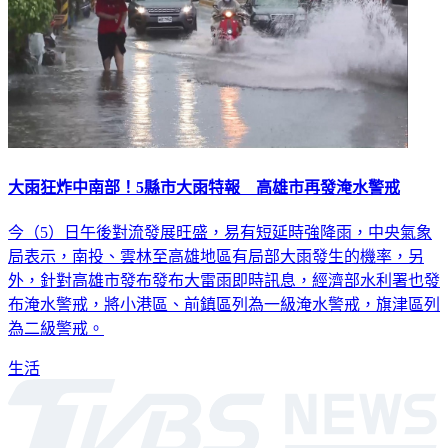
大雨狂炸中南部！5縣市大雨特報 高雄市再發淹水警戒
今（5）日午後對流發展旺盛，易有短延時強降雨，中央氣象
局表示，南投、雲林至高雄地區有局部大雨發生的機率，另
外，針對高雄市發布發布大雷雨即時訊息，經濟部水利署也發
布淹水警戒，將小港區、前鎮區列為一級淹水警戒，旗津區列
為二級警戒。
生活