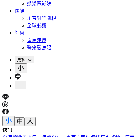
娛樂電影院
國際
川普對等關稅
全球必讀
社會
毒駕連爆
警察愛無限
更多
快訊