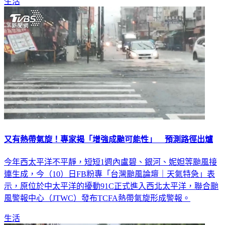
又有熱帶氣旋！專家揭「增強成颱可能性」 預測路徑出爐
今年西太平洋不平靜，短短1週內盧碧、銀河、妮妲等颱風接
連生成，今（10）日FB粉專「台灣颱風論壇｜天氣特急」表
示，原位於中太平洋的擾動91C正式進入西北太平洋，聯合颱
風警報中心（JTWC）發布TCFA熱帶氣旋形成警報。
生活