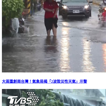
大雨重創南台灣！氣象局揭「2波致災性天氣」示警