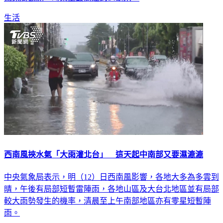
生活
西南風挾水氣「大雨灌北台」 這天起中南部又要濕漉漉
中央氣象局表示，明（12）日西南風影響，各地大多為多雲到
晴，午後有局部短暫雷陣雨，各地山區及大台北地區並有局部
較大雨勢發生的機率，清晨至上午南部地區亦有零星短暫陣
雨。
生活