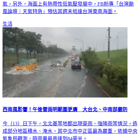
風論壇｜天氣特急」預估其週末抵達台灣東南海面。
生活
西南風影響！午後雷雨明範圍更廣 大台北、中南部嚴防
今（13）日下午，北北基等地都出現豪雨、強降雨等情況，造
成部分地區積水、淹水，其中北市中正區最為嚴重，依據中央
氣象局觀測，時雨量最高達到84毫米。