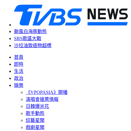
颱風白海豚動態
SBS歌謠大戰
沙拉油致癌物超標
首頁
即時
生活
政治
娛樂
《VPOPASIA》開播
演唱會搶票情報
日韓爆米花
歌手動態
綜藝星聞
戲劇星聞