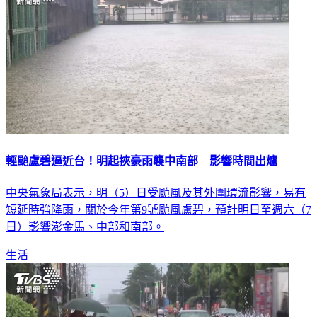
輕颱盧碧逼近台！明起挾豪雨襲中南部 影響時間出爐
中央氣象局表示，明（5）日受颱風及其外圍環流影響，易有
短延時強降雨，關於今年第9號颱風盧碧，預計明日至週六（7
日）影響澎金馬、中部和南部。
生活