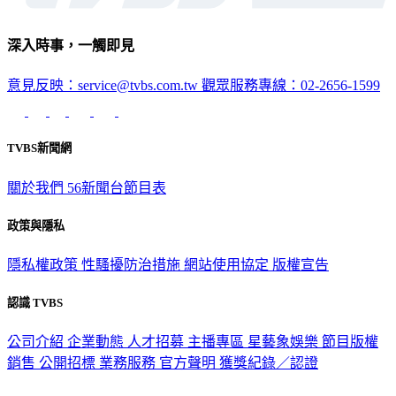
深入時事，一觸即見
意見反映：service@tvbs.com.tw
觀眾服務專線：02-2656-1599
TVBS新聞網
關於我們
56新聞台節目表
政策與隱私
隱私權政策
性騷擾防治措施
網站使用協定
版權宣告
認識 TVBS
公司介紹
企業動態
人才招募
主播專區
星藝象娛樂
節目版權
銷售
公開招標
業務服務
官方聲明
獲獎紀錄／認證