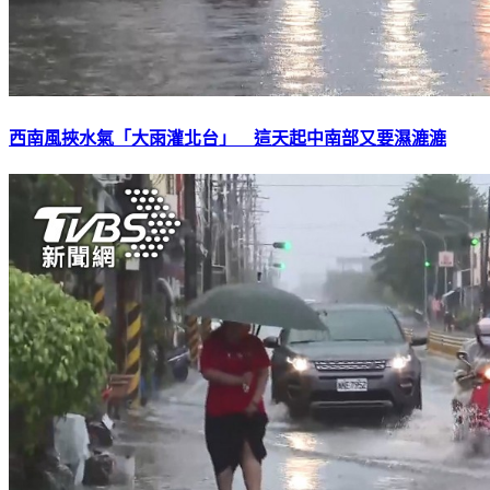
西南風挾水氣「大雨灌北台」 這天起中南部又要濕漉漉