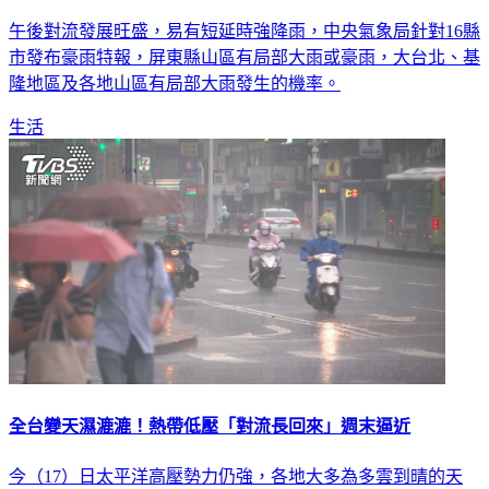
午後對流發展旺盛，易有短延時強降雨，中央氣象局針對16縣
市發布豪雨特報，屏東縣山區有局部大雨或豪雨，大台北、基
隆地區及各地山區有局部大雨發生的機率。
生活
全台變天濕漉漉！熱帶低壓「對流長回來」週末逼近
今（17）日太平洋高壓勢力仍強，各地大多為多雲到晴的天
氣，另外，海面上有熱帶性低氣壓發展中，FB粉專「台灣颱