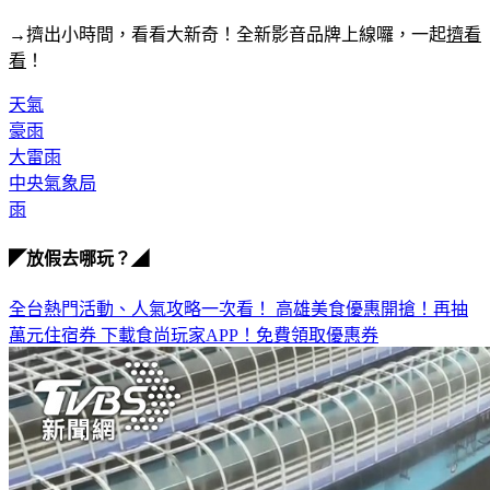
→擠出小時間，看看大新奇！全新影音品牌上線囉，一起
擠看
看
！
天氣
豪雨
大雷雨
中央氣象局
雨
◤放假去哪玩？◢
全台熱門活動、人氣攻略一次看！
高雄美食優惠開搶！再抽
萬元住宿券
下載食尚玩家APP！免費領取優惠券