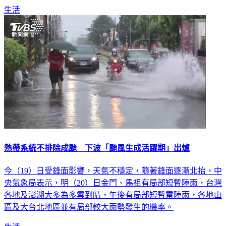
熱帶系統不排除成颱 下波「颱風生成活躍期」出爐
今（19）日受鋒面影響，天氣不穩定，隨著鋒面逐漸北抬，中
央氣象局表示，明（20）日金門、馬祖有局部短暫陣雨，台灣
各地及澎湖大多為多雲到晴，午後有局部短暫雷陣雨，各地山
區及大台北地區並有局部較大雨勢發生的機率。
生活