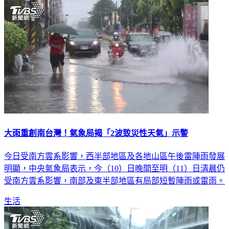
大雨重創南台灣！氣象局揭「2波致災性天氣」示警
今日受南方雲系影響，西半部地區及各地山區午後雷陣雨發展
明顯，中央氣象局表示，今（10）日晚間至明（11）日清晨仍
受南方雲系影響，南部及東半部地區有局部短暫陣雨或雷雨。
生活