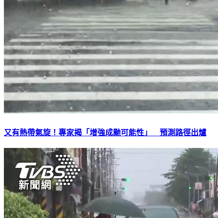
又有熱帶氣旋！專家揭「增強成颱可能性」 預測路徑出爐