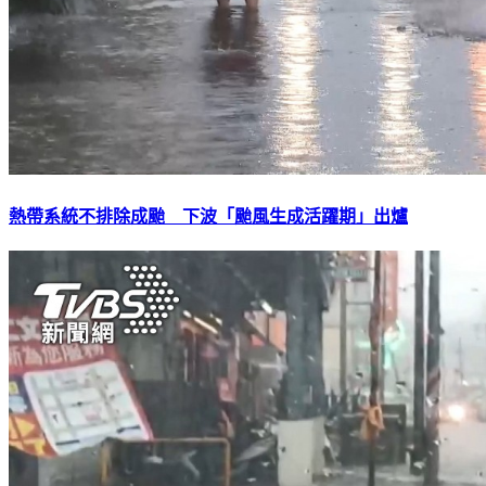
熱帶系統不排除成颱 下波「颱風生成活躍期」出爐