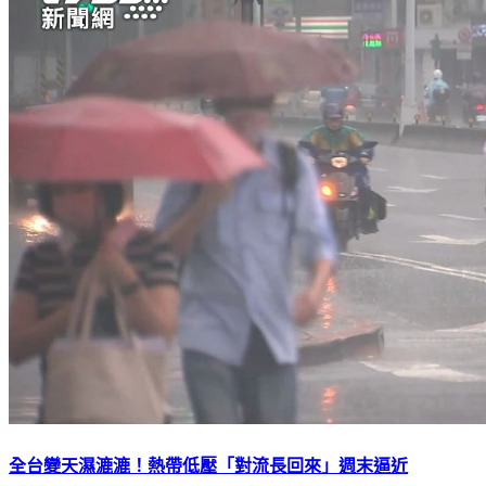
全台變天濕漉漉！熱帶低壓「對流長回來」週末逼近