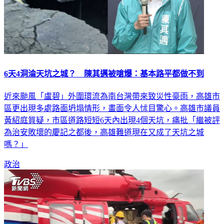
6天4洞淪天坑之城？ 陳其邁被嗆爆：基本路平都做不到
近來颱風「盧碧」外圍環流為南台灣帶來致災性豪雨，高雄市
區更出現多處路面坍塌情形，畫面令人怵目驚心。高雄市議員
黃紹庭質疑，市區道路短短6天內出現4個天坑，痛批「繼被評
為治安敗壞的慶記之都後，高雄難道現在又成了天坑之城
嗎？」
政治