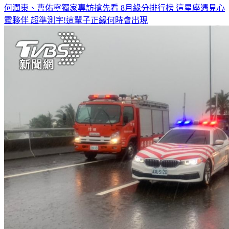
何潤東、曹佑寧獨家專訪搶先看
8月緣分排行榜 這星座遇見心
靈夥伴
超準測字!這輩子正緣何時會出現