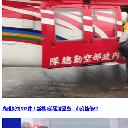
高雄災情633件！斷橋3部落淪孤島 市府搶修中