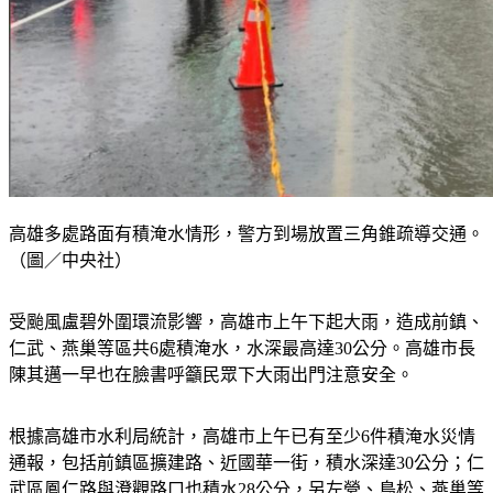
高雄多處路面有積淹水情形，警方到場放置三角錐疏導交通。
（圖／中央社）
受颱風盧碧外圍環流影響，高雄市上午下起大雨，造成前鎮、
仁武、燕巢等區共6處積淹水，水深最高達30公分。高雄市長
陳其邁一早也在臉書呼籲民眾下大雨出門注意安全。
根據高雄市水利局統計，高雄市上午已有至少6件積淹水災情
通報，包括前鎮區擴建路、近國華一街，積水深達30公分；仁
武區鳳仁路與澄觀路口也積水28公分，另左營、鳥松、燕巢等