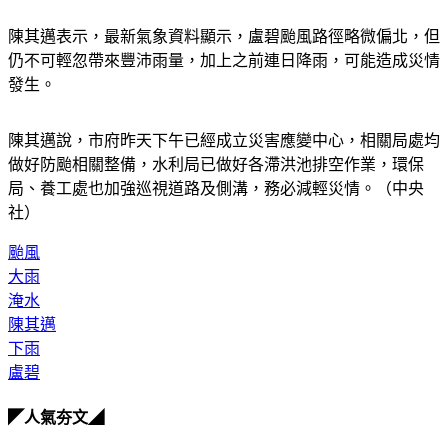
陳其邁表示，最新氣象資料顯示，盧碧颱風路徑略微偏北，但
仍不可輕忽帶來豐沛雨量，加上之前連日降雨，可能造成災情
發生。
陳其邁說，市府昨天下午已經成立災害應變中心，相關局處均
做好防颱相關整備，水利局已做好各滯洪池排空作業，環保
局、養工處也加強巡視道路及側溝，務必減輕災情。（中央
社）
颱風
大雨
淹水
陳其邁
下雨
盧碧
◤人氣夯文◢