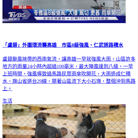
「盧碧」外圍環流襲高雄 市區8級強風、仁武道路積水
盧碧颱風挾帶的西南氣流，讓高雄一早就強風大雨，山區許多
地方的雨量24小時內超過100毫米，最大陣風達到八級，一早
上班時間，強風導致過馬路民眾雨傘吹開花，大雨造成仁積
水，旗山省道台29線，隨著山區流下大小石塊，整個沖到馬路
上。
生活