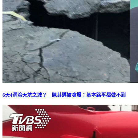
6天4洞淪天坑之城？ 陳其邁被嗆爆：基本路平都做不到