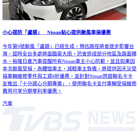
小心提防「盧碧」 Nissan貼心提供颱風車損優惠
今年第9號颱風「盧碧」已經生成，預估路徑將會逐步影響台
灣，屆時全台多處將面臨豪大雨，恐會造成部分地區及路面積
水，裕隆日產汽車提醒所有Nissan車主小心防範，並且如果因
本次颱風受損，為體恤車主，減輕車主負擔，將提供因天災受
損車輛維修零件與工資8折優惠，並針對Nissan悠遊聯名卡卡
友推出「十分感心分期專案」，使用聯名卡支付車輛受損維修
費用可享分期零利率優惠。
汽車