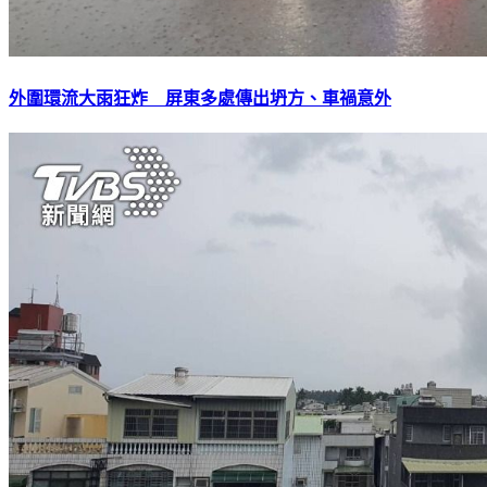
外圍環流大雨狂炸 屏東多處傳出坍方、車禍意外