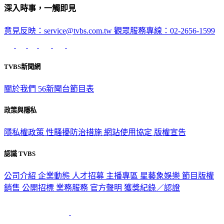
深入時事，一觸即見
意見反映：service@tvbs.com.tw
觀眾服務專線：02-2656-1599
TVBS新聞網
關於我們
56新聞台節目表
政策與隱私
隱私權政策
性騷擾防治措施
網站使用協定
版權宣告
認識 TVBS
公司介紹
企業動態
人才招募
主播專區
星藝象娛樂
節目版權
銷售
公開招標
業務服務
官方聲明
獲獎紀錄／認證