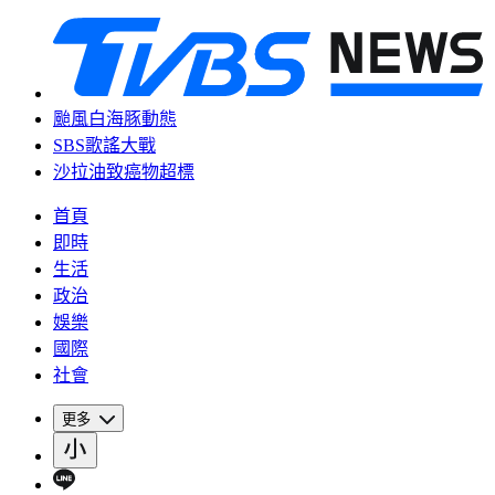
颱風白海豚動態
SBS歌謠大戰
沙拉油致癌物超標
首頁
即時
生活
政治
娛樂
國際
社會
更多