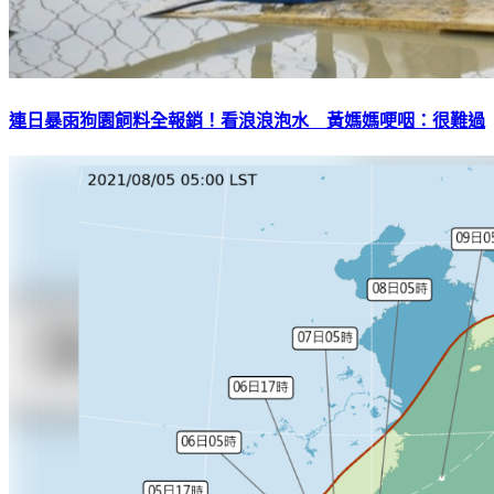
連日暴雨狗園飼料全報銷！看浪浪泡水 黃媽媽哽咽：很難過