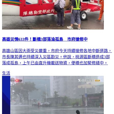
高雄災情633件！斷橋3部落淪孤島 市府搶修中
高雄山區因大雨受災嚴重，市府今天持續搶修各地中斷道路，
市長陳其邁也持續深入災區勘災。他說，桃源區斷橋造成3部
落成孤島，上午已由直升機載送物資，便橋也加緊修繕中。
生活