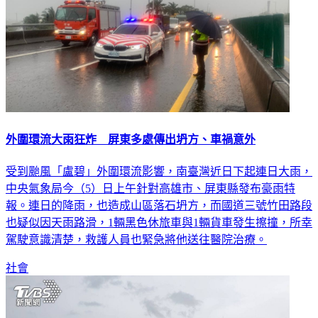
外圍環流大雨狂炸 屏東多處傳出坍方、車禍意外
受到颱風「盧碧」外圍環流影響，南臺灣近日下起連日大雨，
中央氣象局今（5）日上午針對高雄市、屏東縣發布豪雨特
報。連日的降雨，也造成山區落石坍方，而國道三號竹田路段
也疑似因天雨路滑，1輛黑色休旅車與1輛貨車發生擦撞，所幸
駕駛意識清楚，救護人員也緊急將他送往醫院治療。
社會