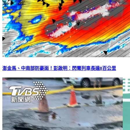
澎金馬、中南部防豪雨！彭啟明：閃電列車長達8百公里