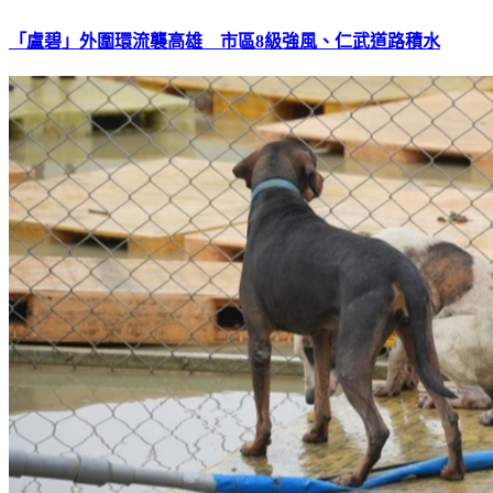
「盧碧」外圍環流襲高雄 市區8級強風、仁武道路積水