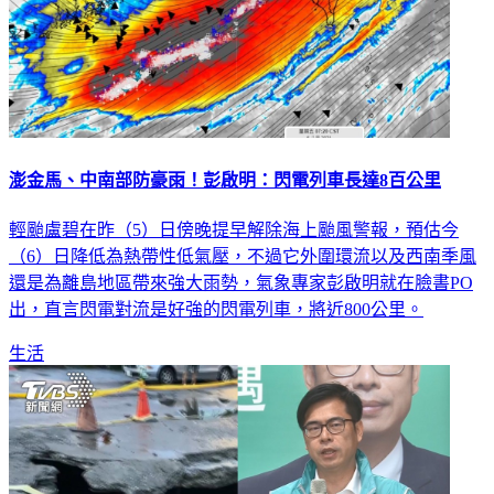
澎金馬、中南部防豪雨！彭啟明：閃電列車長達8百公里
輕颱盧碧在昨（5）日傍晚提早解除海上颱風警報，預估今
（6）日降低為熱帶性低氣壓，不過它外圍環流以及西南季風
還是為離島地區帶來強大雨勢，氣象專家彭啟明就在臉書PO
出，直言閃電對流是好強的閃電列車，將近800公里。
生活