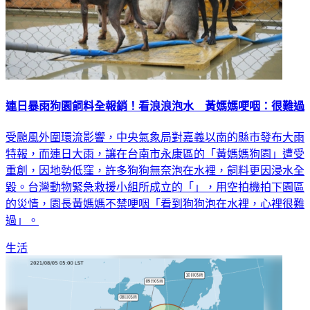
連日暴雨狗園飼料全報銷！看浪浪泡水 黃媽媽哽咽：很難過
受颱風外圍環流影響，中央氣象局對嘉義以南的縣市發布大雨
特報，而連日大雨，讓在台南市永康區的「黃媽媽狗園」遭受
重創，因地勢低窪，許多狗狗無奈泡在水裡，飼料更因浸水全
毀。台灣動物緊急救援小組所成立的「」，用空拍機拍下園區
的災情，園長黃媽媽不禁哽咽「看到狗狗泡在水裡，心裡很難
過」。
生活