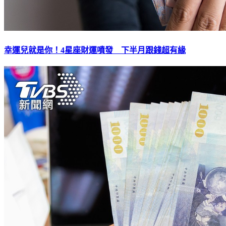
幸運兒就是你！4星座財運噴發 下半月跟錢超有緣