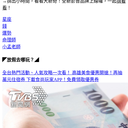
→擠出小時間，看看大新奇！全新影音品牌上線囉，一起
擠看
看
！
星座
錢
運勢
命理師
小孟老師
◤放假去哪玩？◢
全台熱門活動、人氣攻略一次看！
高雄美食優惠開搶！再抽
萬元住宿券
下載食尚玩家APP！免費領取優惠券