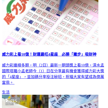
威力彩上看10億！財運最旺4星座 必勝「撇步」吸財神
威力彩連槓多期，明（2日）最新一期頭獎上看10億，清水孟
國際塔羅小孟老師今（1）日在分享最有機會獲得威力彩大獎
的「4星座」，並加碼分享投注秘招，祝福大家有望成為億萬
富翁。
生活