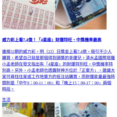
威力彩上看7.4億！「4星座」財運特旺、中獎機率最高
連槓32期的威力彩，明（22）日獎金上看7.4億，吸引不少人
購買，希望自己就是那個得到頭獎的幸運兒。清水孟國際塔羅
小孟老師在發文指出有「4星座」的財運特別旺，中獎機率特
別高。另外，小孟老師也透露財神方位於「正東方」，建議大
家可尋找住家或工作地東方的投注站購買，而財運能量最強時
間則是「中午9：00-11：00」和「晚上15：00-17：00」兩個
時段。
生活