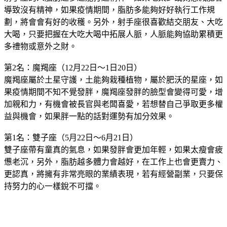
射手座的人脂肪越多越能打起精神，如果吃太少或刻意減肥會
導致沒有精神，如果疫情期間，脂肪多能夠好好執行工作規
劃，將會會有好的收穫。另外，射手座很喜歡結交朋友、大吃
大喝，只要把握在大吃大喝中拓展人脈，人脈能夠協助累積更
多禮物或意外之財。
第2名：魔羯座（12月22日～1日20日）
魔羯座屬於土星守護，土能夠栽種植物，屬於肥沃的星座，如
果疫情期間不知不覺發胖，魔羯座發胖的臉型會變得可愛，增
加親和力，有機會被長官與老闆喜愛，若想替自己爭取更多權
益與機會，如果胖一點的話對運勢有加分效果。
第1名：雙子座（5月22日～6月21日）
雙子座帶有童真的氣息，如果發胖會更加年輕，如果太瘦會疲
憊老沉，另外，脂肪越多體力會越好，在工作上也會更賣力、
更認真，將擁有非常亮眼的業績表現，若有經營副業，只要保
持努力的心一樣銳不可擋。