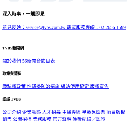
深入時事，一觸即見
意見反映：service@tvbs.com.tw
觀眾服務專線：02-2656-1599
TVBS新聞網
關於我們
56新聞台節目表
政策與隱私
隱私權政策
性騷擾防治措施
網站使用協定
版權宣告
認識 TVBS
公司介紹
企業動態
人才招募
主播專區
星藝象娛樂
節目版權
銷售
公開招標
業務服務
官方聲明
獲獎紀錄／認證