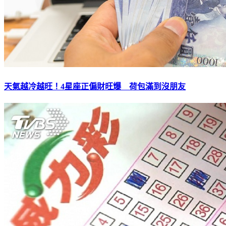
天氣越冷越旺！4星座正偏財旺爆 荷包滿到沒朋友