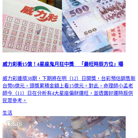
威力彩衝15億！4星座鬼月狂中獎 「最旺時辰方位」曝
威力彩連摃38期，下期將在明（12）日開獎，台彩預估銷售新
台幣6億元，頭獎累積金額上看15億元。對此，命理師小孟老
師今（11）日在分析有4大星座偏財運旺，並透露好運時辰供
民眾參考。
生活