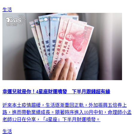
握！
生活
幸運兒就是你！4星座財運噴發 下半月跟錢超有緣
近來本土疫情趨緩，生活逐漸重回正軌，外加振興五倍券上
路，進而帶動業績成長。隨著時序進入10月中旬，命理師小孟
老師12日在分享，「4星座」下半月財運噴發。