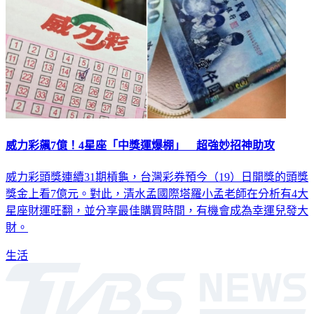
威力彩飆7億！4星座「中獎運爆棚」 超強妙招神助攻
威力彩頭獎連續31期槓龜，台灣彩券預今（19）日開獎的頭獎
獎金上看7億元。對此，清水孟國際塔羅小孟老師在分析有4大
星座財運旺翻，並分享最佳購買時間，有機會成為幸運兒發大
財。
生活