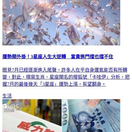
運勢開外掛！3星座人生大逆轉 富貴進門擋也擋不住
眼見7月已經逐漸進入尾聲，許多人在乎自身運氣能否有所轉
變，對此，撰寫生肖、星座聞名的搜狐號「卡哇伊」分析，把
握7月的最後幾天「3星座」運勢上漲，有望翻身。
生活