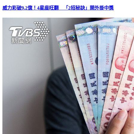
威力彩破9.2億！4星座旺翻 「2招秘訣」開外掛中獎