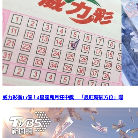
威力彩衝15億！4星座鬼月狂中獎 「最旺時辰方位」曝