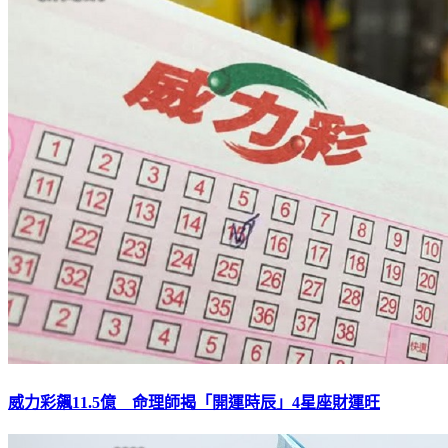
威力彩飆11.5億 命理師揭「開運時辰」4星座財運旺