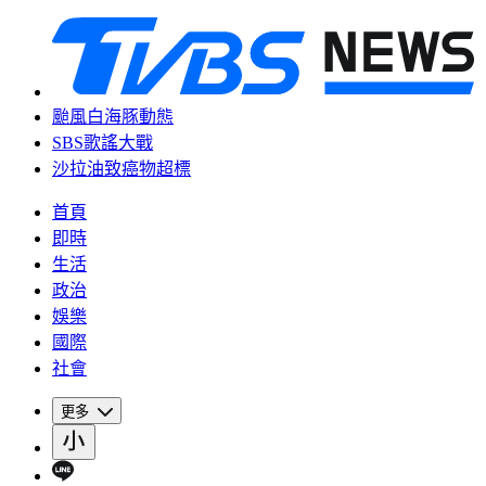
颱風白海豚動態
SBS歌謠大戰
沙拉油致癌物超標
首頁
即時
生活
政治
娛樂
國際
社會
更多