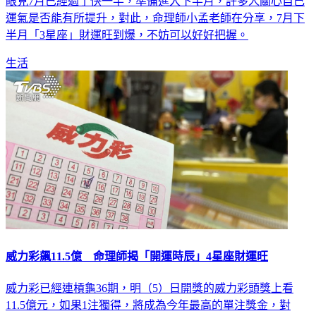
眼見7月已經過了快一半，準備進入下半月，許多人關心自己
運氣是否能有所提升，對此，命理師小孟老師在分享，7月下
半月「3星座」財運旺到爆，不妨可以好好把握。
生活
威力彩飆11.5億 命理師揭「開運時辰」4星座財運旺
威力彩已經連槓龜36期，明（5）日開獎的威力彩頭獎上看