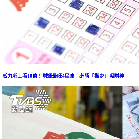
威力彩上看10億！財運最旺4星座 必勝「撇步」吸財神