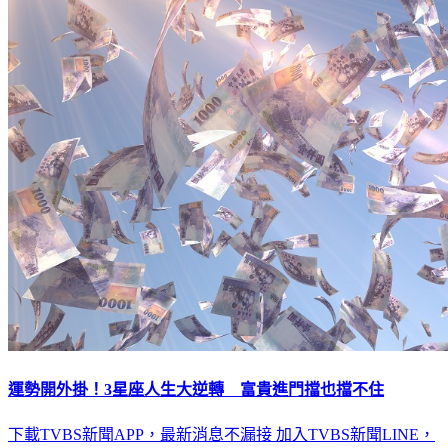
運勢開外掛！3星座人生大逆轉 富貴進門擋也擋不住