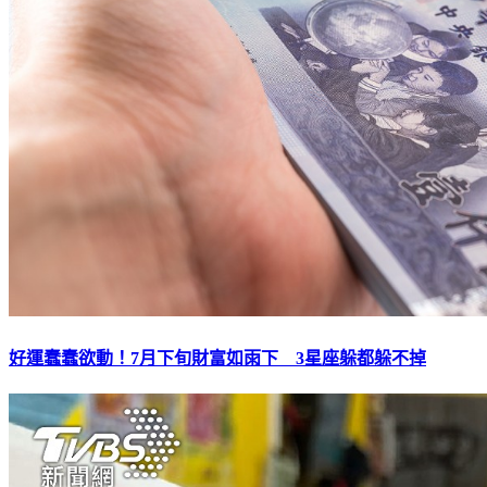
好運蠢蠢欲動！7月下旬財富如雨下 3星座躲都躲不掉