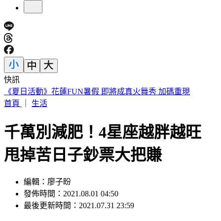
快訊
遠見天下創辦人高希均90歲辭世！「長壽5秘訣」曝 醫生也
認同
首頁
｜
生活
千萬別減肥！4星座越胖越旺
甩掉苦日子鈔票大把賺
編輯：廖子盼
發佈時間：2021.08.01 04:50
最後更新時間：2021.07.31 23:59