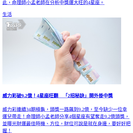
11.5億元，如果1注獨得，將成為今年最高的單注獎金，對
此，命理師小孟老師在分析中獎運大旺的4星座。
生活
威力彩破9.2億！4星座旺翻 「2招秘訣」開外掛中獎
威力彩連續34期槓龜，頭獎一路飆到9.2億，至今缺少一位幸
運兒帶走！命理師小孟老師分享4個星座有望奪走9.2億頭獎，
並曝光財運最佳時機、方位，財位可說是就在身邊，要好好把