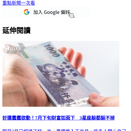
下載TVBS新聞APP，最新消息不漏接
加入TVBS新聞LINE，
重點新聞一次看
延伸閱讀
好運蠢蠢欲動！7月下旬財富如雨下 3星座躲都躲不掉