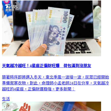
生活
天氣越冷越旺！4星座正偏財旺爆 荷包滿到沒朋友
隨著時序即將邁入冬天，東北季風一波接一波，民眾已經開始
準備禦寒衣物，對此，命理師小孟老師24日在分享，天氣越冷
越旺的4星座，正偏財運極強。更多新聞：
生活