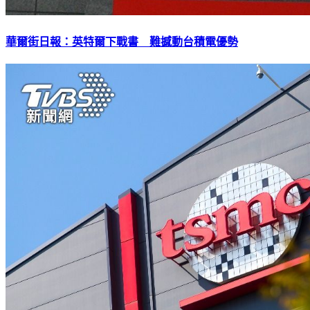
華爾街日報：英特爾下戰書 難撼動台積電優勢