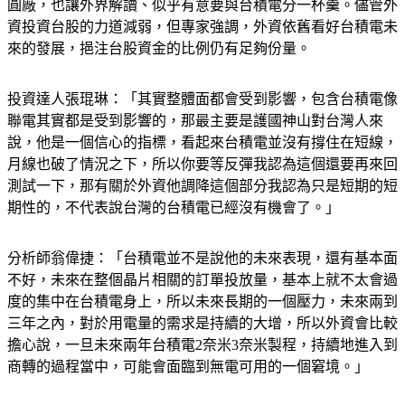
圓廠，也讓外界解讀、似乎有意要與台積電分一杯羹。儘管外
資投資台股的力道減弱，但專家強調，外資依舊看好台積電未
來的發展，挹注台股資金的比例仍有足夠份量。
投資達人張琨琳：「其實整體面都會受到影響，包含台積電像
聯電其實都是受到影響的，那最主要是護國神山對台灣人來
說，他是一個信心的指標，看起來台積電並沒有撐住在短線，
月線也破了情況之下，所以你要等反彈我認為這個還要再來回
測試一下，那有關於外資他調降這個部分我認為只是短期的短
期性的，不代表說台灣的台積電已經沒有機會了。」
分析師翁偉捷：「台積電並不是說他的未來表現，還有基本面
不好，未來在整個晶片相關的訂單投放量，基本上就不太會過
度的集中在台積電身上，所以未來長期的一個壓力，未來兩到
三年之內，對於用電量的需求是持續的大增，所以外資會比較
擔心說，一旦未來兩年台積電2奈米3奈米製程，持續地進入到
商轉的過程當中，可能會面臨到無電可用的一個窘境。」