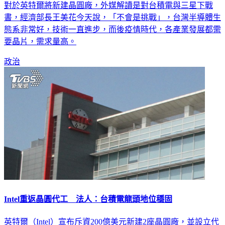
對於英特爾將新建晶圓廠，外媒解讀是對台積電與三星下戰
書，經濟部長王美花今天說，「不會是挑戰」，台灣半導體生
態系非常好，技術一直進步，而後疫情時代，各產業發展都需
要晶片，需求量高。
政治
Intel重返晶圓代工 法人：台積電龍頭地位穩固
英特爾（Intel）宣布斥資200億美元新建2座晶圓廠，並設立代