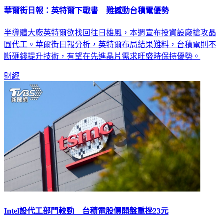
華爾街日報：英特爾下戰書 難撼動台積電優勢
半導體大廠英特爾欲找回往日雄風，本週宣布投資設廠搶攻晶
圓代工。華爾街日報分析，英特爾布局結果難料，台積電則不
斷砸錢提升技術，有望在先進晶片需求旺盛時保持優勢。
財經
Intel設代工部門較勁 台積電股價開盤重挫23元