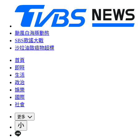
颱風白海豚動態
SBS歌謠大戰
沙拉油致癌物超標
首頁
即時
生活
政治
娛樂
國際
社會
更多