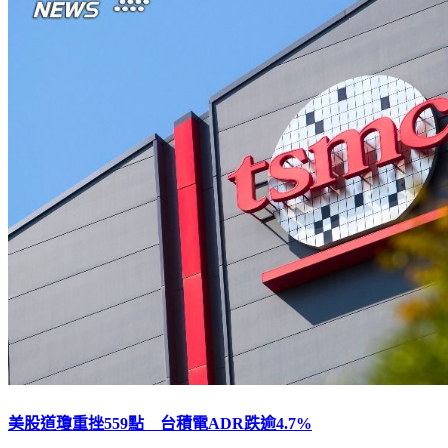
美股道瓊重挫559點 台積電ADR跌逾4.7%