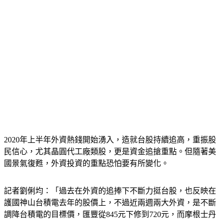
2020年上半年外資熱錢開始湧入，造就台股持續追高，重振股
民信心，尤其晶圓代工廠類股，更是資金追搶重點。但隨著美
國景氣復甦，外資投資的重點恐怕要有所變化。
記者劉俐均：「過去在外資的追捧下不斷力挺台股，也反映在
護國神山台積電去年的股價上，不過近兩週兩大外資，是不斷
調降台積電的目標價，匯豐從845元下修到720元，而摩根士丹