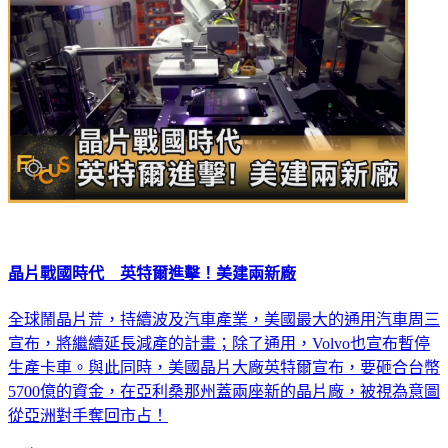
晶片戰國時代 英特爾進擊！美建兩新廠
全球鬧晶片荒，持續波及汽車產業，美國最大的通用汽車周三
宣布，將繼續延長減產的計畫；除了通用，Volvo也宣布暫停
生產卡車。與此同時，美國晶片大廠英特爾宣布，要砸合台幣
5700億的資金，在亞利桑那州蓋兩座新的晶片廠，被視為意圖
從亞洲對手奪回市占！