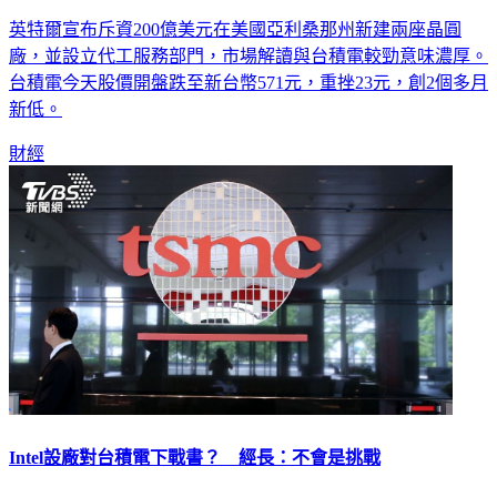
英特爾宣布斥資200億美元在美國亞利桑那州新建兩座晶圓
廠，並設立代工服務部門，市場解讀與台積電較勁意味濃厚。
台積電今天股價開盤跌至新台幣571元，重挫23元，創2個多月
新低。
財經
Intel設廠對台積電下戰書？ 經長：不會是挑戰