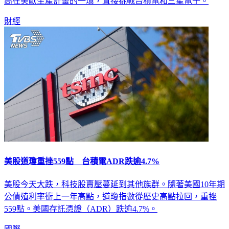
高在美歐生產計畫的一環，直接挑戰台積電和三星電子。
財經
美股道瓊重挫559點 台積電ADR跌逾4.7%
美股今天大跌，科技股賣壓蔓延到其他族群。隨著美國10年期
公債殖利率衝上一年高點，道瓊指數從歷史高點拉回，重挫
559點。美國存託憑證（ADR）跌逾4.7%。