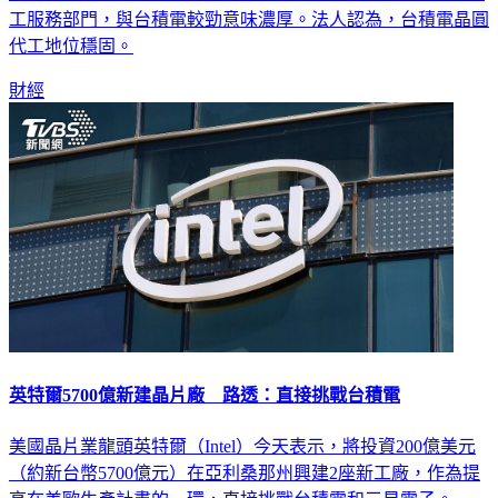
工服務部門，與台積電較勁意味濃厚。法人認為，台積電晶圓
代工地位穩固。
財經
英特爾5700億新建晶片廠 路透：直接挑戰台積電
美國晶片業龍頭英特爾（Intel）今天表示，將投資200億美元
（約新台幣5700億元）在亞利桑那州興建2座新工廠，作為提