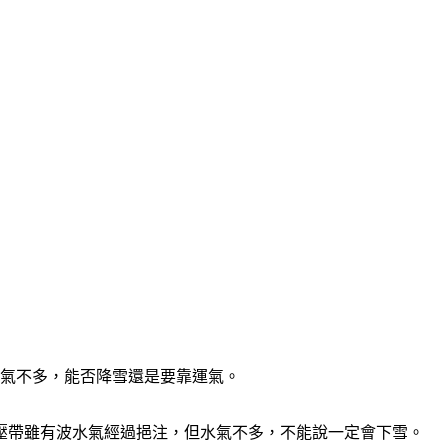
水氣不多，能否降雪還是要靠運氣。
壓帶雖有波水氣經過挹注，但水氣不多，不能說一定會下雪。