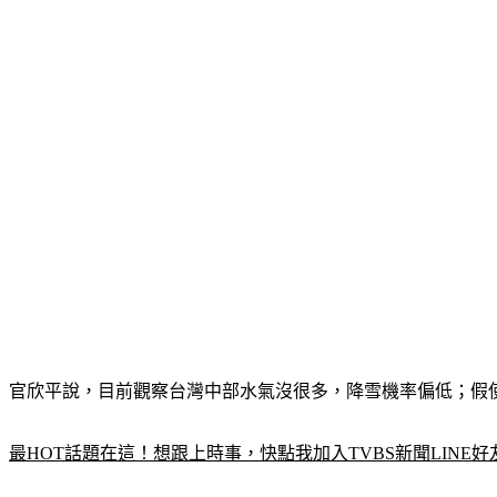
官欣平說，目前觀察台灣中部水氣沒很多，降雪機率偏低；假
最HOT話題在這！想跟上時事，快點我加入TVBS新聞LINE好