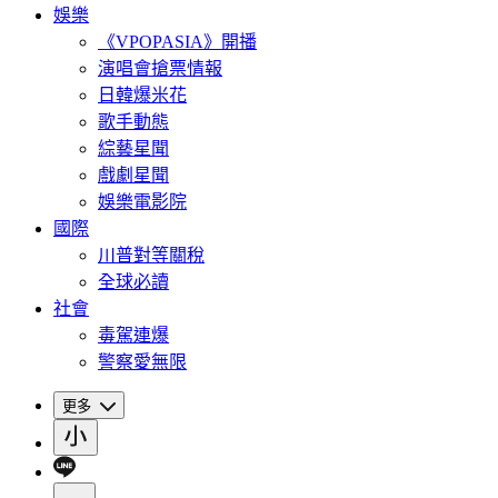
娛樂
《VPOPASIA》開播
演唱會搶票情報
日韓爆米花
歌手動態
綜藝星聞
戲劇星聞
娛樂電影院
國際
川普對等關稅
全球必讀
社會
毒駕連爆
警察愛無限
更多