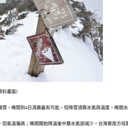
資料畫面）
場雪，晚間到4日清晨最有可能，但降雪須靠水氣與溫度，晚間
，但氣溫偏高；晚間開始降溫後中層水氣卻減少，台灣東南方低