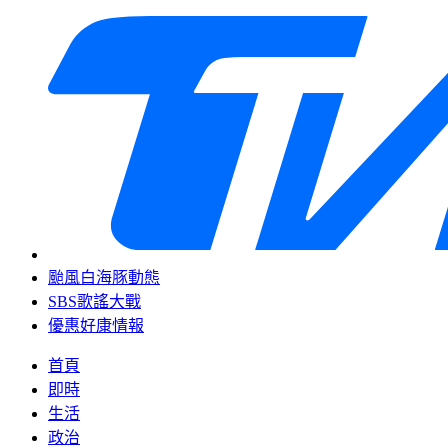
颱風白海豚動態
SBS歌謠大戰
優惠好康情報
首頁
即時
生活
政治