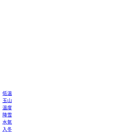
低溫
玉山
溫度
降雪
水氣
入冬