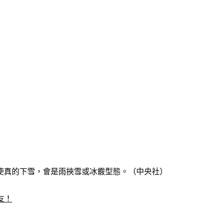
使真的下雪，會是雨挾雪或冰霰型態。（中央社）
友！