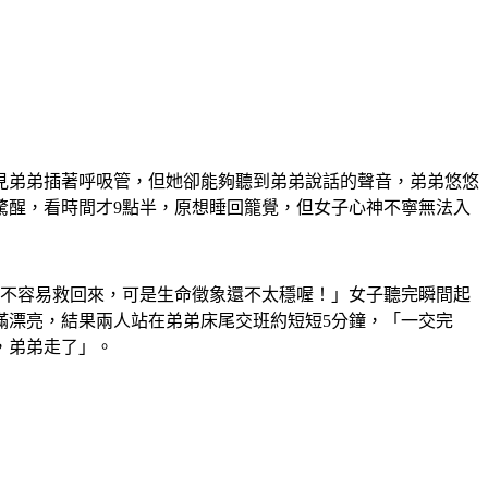
見弟弟插著呼吸管，但她卻能夠聽到弟弟說話的聲音，弟弟悠悠
驚醒，看時間才9點半，原想睡回籠覺，但女子心神不寧無法入
好不容易救回來，可是生命徵象還不太穩喔！」女子聽完瞬間起
滿漂亮，結果兩人站在弟弟床尾交班約短短5分鐘，「一交完
，弟弟走了」。