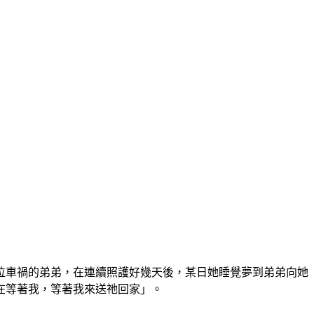
位車禍的弟弟，在連續照護好幾天後，某日她睡覺夢到弟弟向她
在等著我，等著我來送祂回家」。