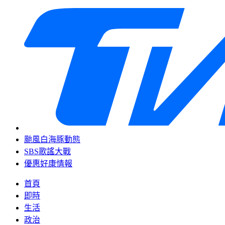
颱風白海豚動態
SBS歌謠大戰
優惠好康情報
首頁
即時
生活
政治