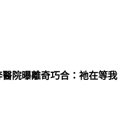
棄守
奔醫院曝離奇巧合：祂在等我