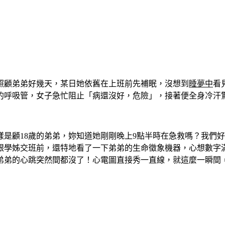
照顧弟弟好幾天，某日她依舊在上班前先補眠，沒想到
睡夢中
看
的呼吸管，女子急忙阻止「病還沒好，危險」，接著便全身冷汗
是顧18歲的弟弟，妳知道她剛剛晚上9點半時在急救嗎？我們
跟學姊交班前，還特地看了一下弟弟的生命徵象機器，心想數字
弟弟的心跳突然間都沒了！心電圖直接秀一直線，就這麼一瞬間