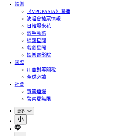
娛樂
《VPOPASIA》開播
演唱會搶票情報
日韓爆米花
歌手動態
綜藝星聞
戲劇星聞
娛樂電影院
國際
川普對等關稅
全球必讀
社會
毒駕連爆
警察愛無限
更多