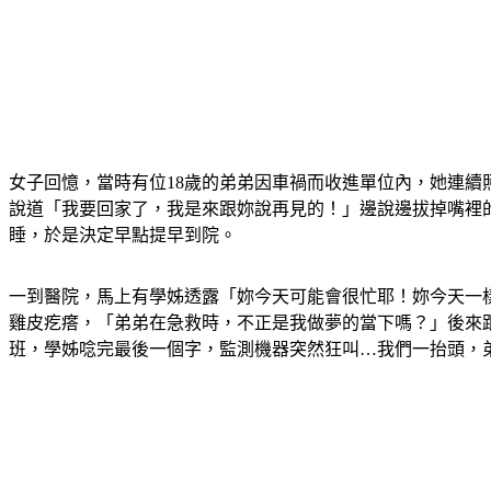
女子回憶，當時有位18歲的弟弟因車禍而收進單位內，她連續
說道「我要回家了，我是來跟妳說再見的！」邊說邊拔掉嘴裡
睡，於是決定早點提早到院。
一到醫院，馬上有學姊透露「妳今天可能會很忙耶！妳今天一樣
雞皮疙瘩，「弟弟在急救時，不正是我做夢的當下嗎？」後來
班，學姊唸完最後一個字，監測機器突然狂叫…我們一抬頭，