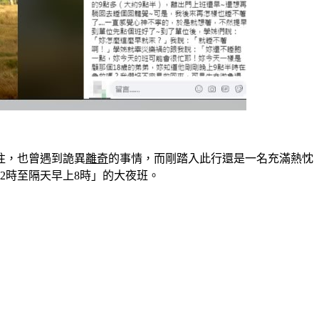
往，也曾遇到詭異
離奇
的事情，而剛踏入此行還是一名充滿熱忱
2時至隔天早上8時」的大夜班。