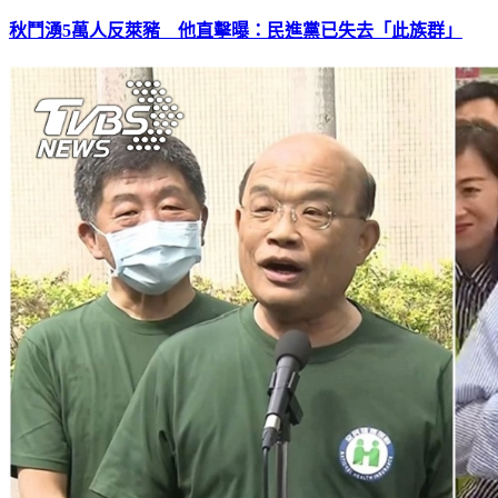
秋鬥湧5萬人反萊豬 他直擊曝：民進黨已失去「此族群」