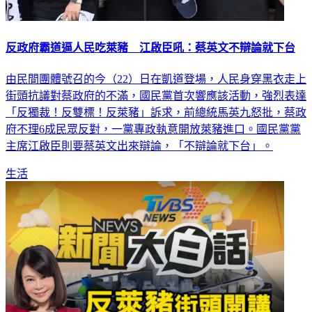
反政府霸道逼人民吃萊豬 江啟臣吼：蔡英文不辯論就下台
由民間團體號召的今（22）日在凱道登場，人民身穿黑衣走上
街頭抗議對蔡政府的不滿，國民黨首次響應該活動，強烈表達
「反獨裁！反雙標！反萊豬」訴求，前總統馬英九怒批，蔡政
府不理6成民眾反對，一黨專政執意開放萊豬進口。國民黨黨
主席江啟臣則要蔡英文出來辯論，「不辯論就下台」。
生活