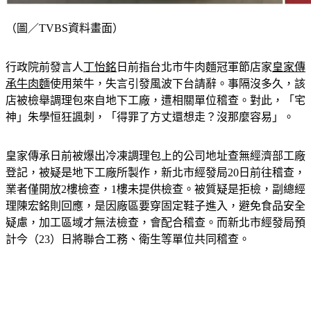
（圖／TVBS資料畫面）
行政院前發言人
丁怡銘
日前指台北市牛肉麵冠軍節店家
皇家傳
承牛肉麵
使用萊牛，失言引發風波下台請辭。事隔沒多久，該
店被檢舉調理包來自地下工廠，遭相關單位稽查。對此，「宅
神」朱學恒狂諷刺，「得罪了方丈還想走？沒那麼容易」。
皇家傳承日前被爆出冷凍調理包上的公司地址查無經濟部工廠
登記，被疑是地下工廠所製作，新北市經發局20日前往稽查，
業者僅開放2樓檢查，1樓未提供檢查。被質疑是拒檢，副總經
理陳宏銘則回應，是因廠區要穿固定鞋子進入，避免食品安全
疑慮，加工區域才無法檢查，會配合稽查。而新北市經發局預
計今（23）日將聯合工務、衛生等單位共同稽查。