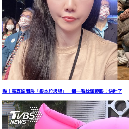
嚇！高嘉瑜閨房「根本垃圾場」 網一看枕頭傻眼：快吐了