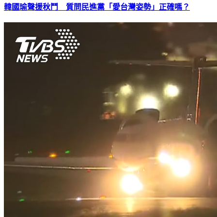
韓國瑜聲援秋鬥 質問民進黨「愛台灣姿勢」正確嗎？