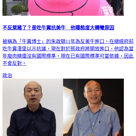
不反萊豬了？昔吃牛糞抗美牛 他曝態度大轉彎原因
被稱為「牛糞博士」的朱政騏11年為反美牛進口，在總統府前
吃牛糞漢堡以示抗議，現在對於蔡政府將開放進口，他認為當
年瘦肉精還沒有國際標準，現在已有國際標準可當依據，因此
不會反對。
政治