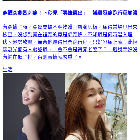
穿襪突劇烈刺痛！下秒見「毒蜂竄出」 議員忍痛跑行程崩潰
有穿襪子時，突然間被不明物體叮螫腳底板，痛得當場甩出來
檢查，沒想到藏在裡頭的竟是虎頭蜂，不知道是何時潛入埋
伏、趁勢攻擊，無奈他還得出門跑行程，只好忍痛上陣；此經
驗曝光便有人戲謔道，「會不會是得罪老婆了？」還說幸好沒
有躲在褲子裡，否則事情就嚴重了。
生活