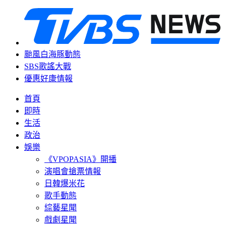
颱風白海豚動態
SBS歌謠大戰
優惠好康情報
首頁
即時
生活
政治
娛樂
《VPOPASIA》開播
演唱會搶票情報
日韓爆米花
歌手動態
綜藝星聞
戲劇星聞