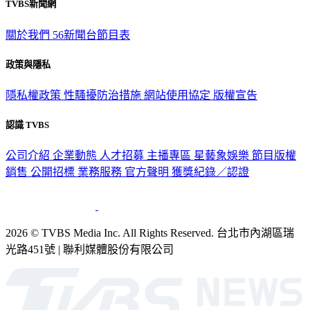
TVBS新聞網
關於我們
56新聞台節目表
政策與隱私
隱私權政策
性騷擾防治措施
網站使用協定
版權宣告
認識 TVBS
公司介紹
企業動態
人才招募
主播專區
星藝象娛樂
節目版權
銷售
公開招標
業務服務
官方聲明
獲獎紀錄／認證
2026 © TVBS Media Inc. All Rights Reserved. 台北市內湖區瑞
光路451號 | 聯利媒體股份有限公司