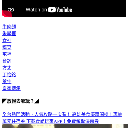
牛肉麵
朱學恒
食神
稽查
宅神
台詞
方丈
丁怡銘
萊牛
皇家傳承
◤放假去哪玩？◢
全台熱門活動、人氣攻略一次看！
高雄美食優惠開搶！再抽
萬元住宿券
下載食尚玩家APP！免費領取優惠券