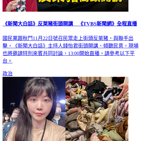
《新聞大白話》反萊豬街頭開講 《TVBS新聞網》全程直播
國民黨跟秋鬥11月22日號召民眾走上街頭反萊豬，與聯手出
擊，《新聞大白話》主持人錢怡君街頭開講、傾聽民意，現場
也將邀請特別來賓共同討論，13:00開始直播，請參考以下平
台。
政治