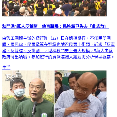
秋鬥湧5萬人反萊豬 他直擊曝：民進黨已失去「此族群」
由勞工團體主辦的遊行昨（22）日在凱道舉行，不僅民間團
體，國民黨、民眾黨等在野黨也號召民眾上街頭，訴求「反毒
豬、反雙標、反黨國」，堪稱秋鬥史上最大規模，5萬人向蔡
政府發出吶喊。參加遊行的資深媒體人羅友志分析現場觀察。
生活