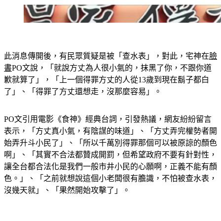
此消息傳開後，有民眾質疑是被「查水表」，對此，宅神在
臉
書
PO文說，「就說方丈為人很小氣的，抹黑了你，不跟你道
歉就算了」，「上一個得罪方丈的人從13歲到現在鬍子都白
了」、「得罪了方丈還想走，沒那麼容易」。
PO文引用電影《食神》經典台詞，引發熱議，網友紛紛留言
表示，「方丈真小氣，有陰謀的味道」、「方丈弄完權勢者開
始弄升斗小民了」、「所以千萬別得罪那個可以被原諒的顏色
啊」、「其實不合法都贊成開罰，但希望政府不要有針對性，
讓全台都合法化是我們一般市井小民的心願啊，正義不能有顏
色。」、「之前就想說這個小老闆很有膽識，不怕被查水表，
沒幾天就」、「果然開始攻擊了」。