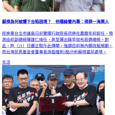
蘇揆為何被爆下台陷困境？ 他曝綠營內幕：得罪一海票人
民進黨台北市議員日前驚曝行政院長恐將在農曆年前卸任，預
測由前副總統陳建仁接任，甚至爆出蘇早就布局選總統。對
此，昨（21）日嚴正駁斥此傳聞，強調目前無內閣改組規劃。
而台灣民意基金會董事長游盈隆則3點分析蘇揆當前處境。
生活