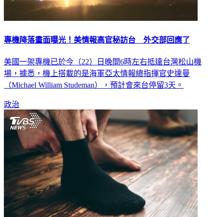
專機降落畫面曝光！美情報高官秘訪台 外交部回應了
美國一架專機已於今（22）日晚間6時左右抵達台灣松山機
場，據悉，機上搭載的是海軍亞太情報總指揮官史達曼
（Michael William Studeman），預計會來台停留3天。
政治