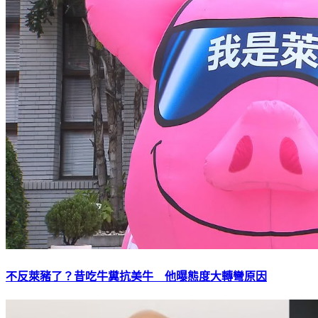
不反萊豬了？昔吃牛糞抗美牛 他曝態度大轉彎原因