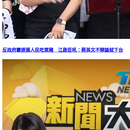
反政府霸道逼人民吃萊豬 江啟臣吼：蔡英文不辯論就下台