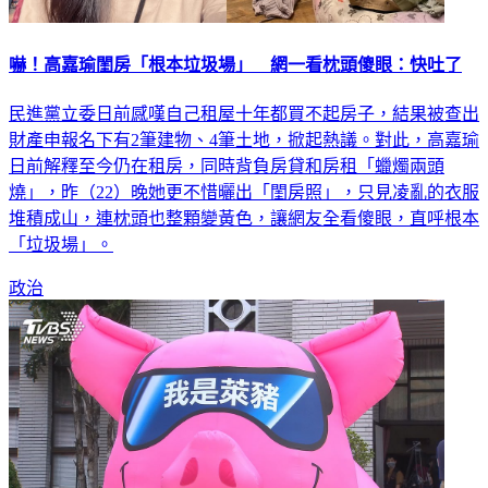
嚇！高嘉瑜閨房「根本垃圾場」 網一看枕頭傻眼：快吐了
民進黨立委日前感嘆自己租屋十年都買不起房子，結果被查出
財產申報名下有2筆建物、4筆土地，掀起熱議。對此，高嘉瑜
日前解釋至今仍在租房，同時背負房貸和房租「蠟燭兩頭
燒」，昨（22）晚她更不惜曬出「閨房照」，只見凌亂的衣服
堆積成山，連枕頭也整顆變黃色，讓網友全看傻眼，直呼根本
「垃圾場」。
政治