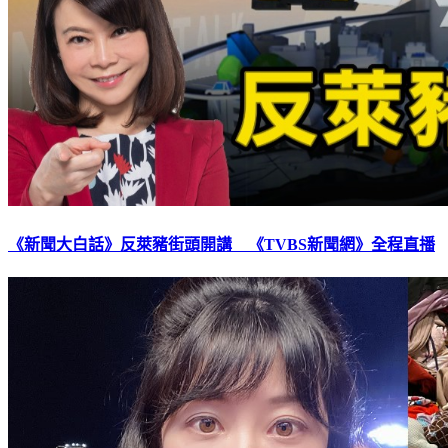
《新聞大白話》反萊豬街頭開講 《TVBS新聞網》全程直播