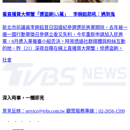
看直播買大閘蟹「遭盜刷5.5萬」 李婉鈺怒吼：遇到鬼
新北市前議員李婉鈺昔日因違紀參選遭民進黨開除，去年被一
邊一國行動黨徵召參選立委又失利，今年重新申請加入民進
黨，8月遭入黨複審小組否決。時常透過社群媒體與粉絲互動
的她，昨（21）深夜自曝在線上直播買大閘蟹，慘遭盜刷。
社會
深入時事，一觸即見
意見反映：service@tvbs.com.tw
觀眾服務專線：02-2656-1599