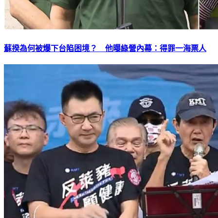
蘇揆為何被爆下台陷困境？ 他曝綠營內幕：得罪一海票人