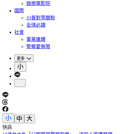
娛樂電影院
國際
川普對等關稅
全球必讀
社會
毒駕連爆
警察愛無限
更多
快訊