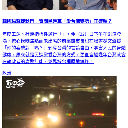
韓國瑜聲援秋鬥 質問民進黨「愛台灣姿勢」正確嗎？
年度工運、社運指標性遊行「」，今（22）日下午在凱道登
場，擔心模糊焦點而未出席的前高雄市長也在臉書發文聲援
「你的姿勢對了嗎？」剝奪台灣的言論自由，毒害人民的身體
健康，原來就是民進黨愛台灣的方式，更直言過幾年台灣就會
在執政者的腐敗無能、萊豬核食裡原地爆炸。
政治