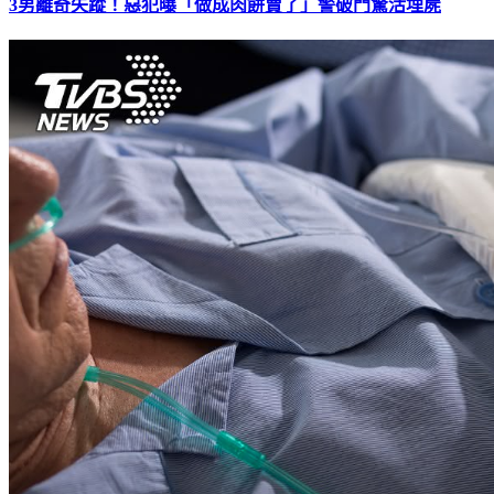
3男離奇失蹤！惡犯曝「做成肉餅賣了」警破門驚活埋屍