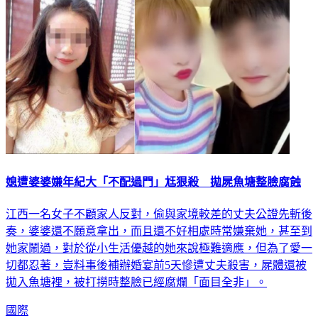
國際
媳遭婆婆嫌年紀大「不配過門」尪狠殺 拋屍魚塘整臉腐蝕
江西一名女子不顧家人反對，偷與家境較差的丈夫公證先斬後
奏，婆婆還不願意拿出，而且還不好相處時常嫌棄她，甚至到
她家鬧過，對於從小生活優越的她來說極難適應，但為了愛一
切都忍著，豈料事後補辦婚宴前5天慘遭丈夫殺害，屍體還被
拋入魚塘裡，被打撈時整臉已經腐爛「面目全非」。