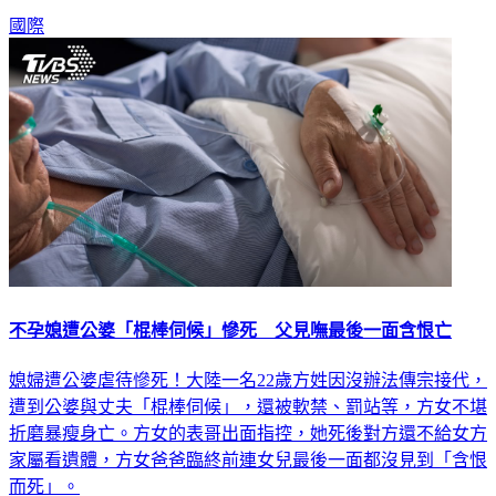
調查並鬥智，才發現嫌犯前後一共殺了4人，成功定罪破案。
國際
不孕媳遭公婆「棍棒伺候」慘死 父見嘸最後一面含恨亡
媳婦遭公婆虐待慘死！大陸一名22歲方姓因沒辦法傳宗接代，
遭到公婆與丈夫「棍棒伺候」，還被軟禁、罰站等，方女不堪
折磨暴瘦身亡。方女的表哥出面指控，她死後對方還不給女方
家屬看遺體，方女爸爸臨終前連女兒最後一面都沒見到「含恨