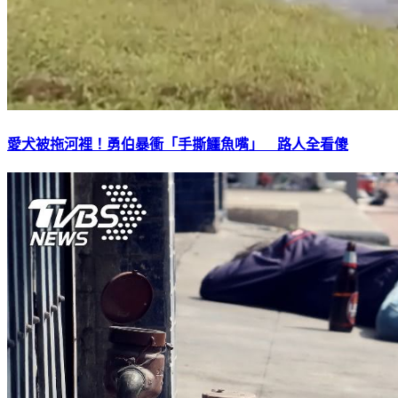
愛犬被拖河裡！勇伯暴衝「手撕鱷魚嘴」 路人全看傻