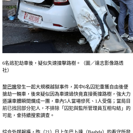
6名逃犯劫車後，疑似失速撞擊路樹。（圖／達志影像路透
社）
黎巴嫩
發生一起大規模越獄事件，其中6名囚犯重獲自由後便
搶劫一輛車，後來疑似因為車速過快竟直接衝撞路樹，強大力
道讓車體瞬間爛成一團，車內5人當場慘死、1人受傷；當局目
前已找回部分犯人，不排除「囚犯與監所管理員互相勾結」的
可能，會持續搜索調查。