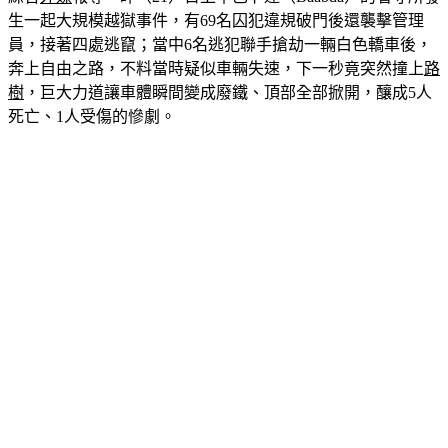
綜合
外媒
報導，昨（21）日上午巴卜達（Baabda）的看守所發
生一起大規模越獄事件，有69名囚犯違規破門後還襲擊管理
員，接著四處逃竄；當中6名逃犯聯手搶劫一輛白色轎車後，
奔上自由之路，不料當時疑似車輛失速，下一秒竟突然撞上
路
樹
，巨大力道讓車體瞬間變成廢鐵、頂部全部掀開，釀成5人
死亡、1人受傷的慘劇。