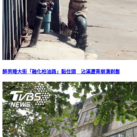
醉男睡大街「融化柏油路」黏住頭 沾滿瀝青崩潰剃髮