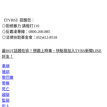
《TVBS》提醒您：
◎拒絕暴力 請撥打110
◎反霸凌專線：0800-200-885
◎法律扶助基金會：(02)412-8518
最HOT話題在這！想跟上時事，快點我加入TVBS新聞LINE
好友！
車禍
搶劫
黎巴嫩
警察
死亡
越獄
監獄