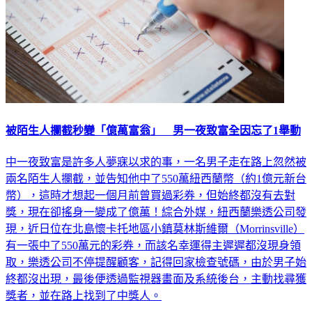
被陌生人攔截秒變「億萬富翁」 男一夜致富全因忘了1舉動
中一夜致富是許多人夢寐以求的事，一名男子走在路上忽然被
兩名陌生人攔截，並告知他中了550萬紐西蘭幣（約1億元新台
幣），這時才想起一個月前曾買過彩券，但始終都沒有去對
獎，現在卻搖身一變成了億萬！綜合外媒，紐西蘭樂透公司發
現，近日位在北島懷卡托地區小鎮莫林斯維爾（Morrinsville）
有一張中了550萬元的彩券，而該名幸運得主遲遲都沒現身領
取，樂透公司不停提醒顧客，記得回家檢查號碼，由於男子始
終都沒出現，最後便透過監視器畫面及系統後台，主動找尋獲