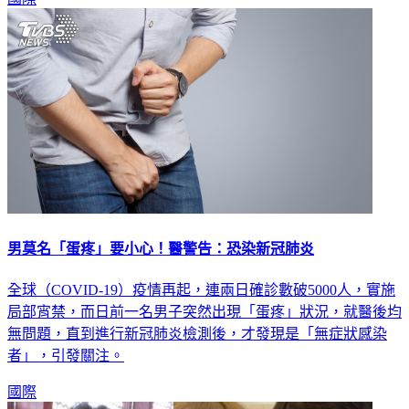
國際
男莫名「蛋疼」要小心！醫警告：恐染新冠肺炎
全球（COVID-19）疫情再起，連兩日確診數破5000人，實施
局部宵禁，而日前一名男子突然出現「蛋疼」狀況，就醫後均
無問題，直到進行新冠肺炎檢測後，才發現是「無症狀感染
者」，引發關注。