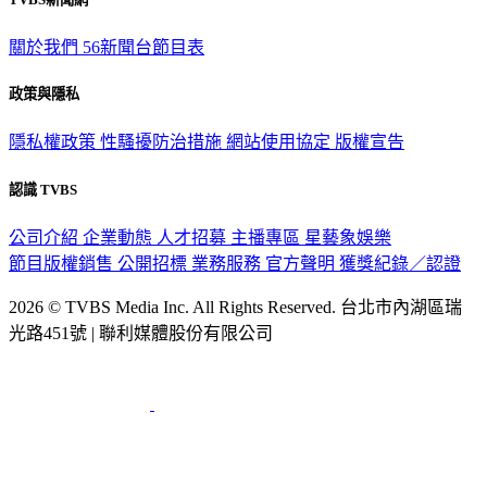
TVBS新聞網
關於我們
56新聞台節目表
政策與隱私
隱私權政策
性騷擾防治措施
網站使用協定
版權宣告
認識 TVBS
公司介紹
企業動態
人才招募
主播專區
星藝象娛樂
節目版權銷售
公開招標
業務服務
官方聲明
獲獎紀錄／認證
2026 © TVBS Media Inc. All Rights Reserved. 台北市內湖區瑞
光路451號 | 聯利媒體股份有限公司