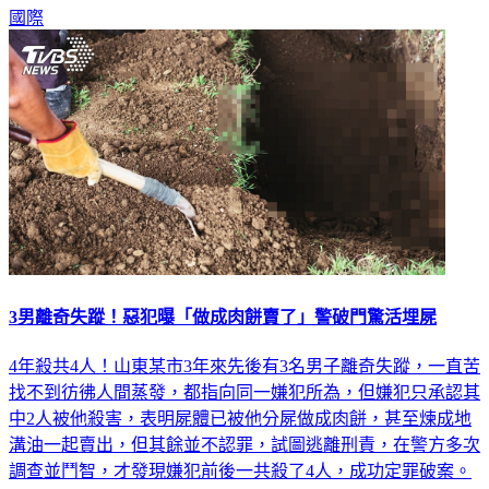
獎者，並在路上找到了中獎人。
國際
3男離奇失蹤！惡犯曝「做成肉餅賣了」警破門驚活埋屍
4年殺共4人！山東某市3年來先後有3名男子離奇失蹤，一直苦
找不到彷彿人間蒸發，都指向同一嫌犯所為，但嫌犯只承認其
中2人被他殺害，表明屍體已被他分屍做成肉餅，甚至煉成地
溝油一起賣出，但其餘並不認罪，試圖逃離刑責，在警方多次