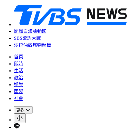
颱風白海豚動態
SBS歌謠大戰
沙拉油致癌物超標
首頁
即時
生活
政治
娛樂
國際
社會
更多