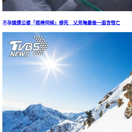
不孕媳遭公婆「棍棒伺候」慘死 父見嘸最後一面含恨亡