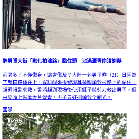
醉男睡大街「融化柏油路」黏住頭 沾滿瀝青崩潰剃髮
酒喝多了不僅傷身，還會傷及？大陸一名男子昨（21）日因為
了就直接睡在上，豈料醒來後發現耳朵跟頭髮被路上的黏住，
趕緊報警求救，警消趕到現場後使用鏟子與剪刀救出男子，但
由於頭上黏著大片瀝青，男子只好把頭髮全剃光。
國際