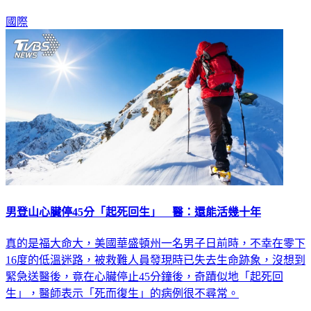
而死」。
國際
男登山心臟停45分「起死回生」 醫：還能活幾十年
真的是福大命大，美國華盛頓州一名男子日前時，不幸在零下
16度的低溫迷路，被救難人員發現時已失去生命跡象，沒想到
緊急送醫後，竟在心臟停止45分鐘後，奇蹟似地「起死回
生」，醫師表示「死而復生」的病例很不尋常。