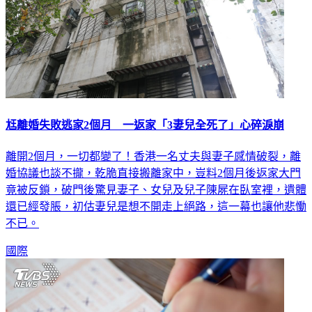
尪離婚失敗逃家2個月 一返家「3妻兒全死了」心碎淚崩
離開2個月，一切都變了！香港一名丈夫與妻子感情破裂，離
婚協議也談不攏，乾脆直接搬離家中，豈料2個月後返家大門
竟被反鎖，破門後驚見妻子、女兒及兒子陳屍在臥室裡，遺體
還已經發脹，初估妻兒是想不開走上絕路，這一幕也讓他悲慟
不已。
國際