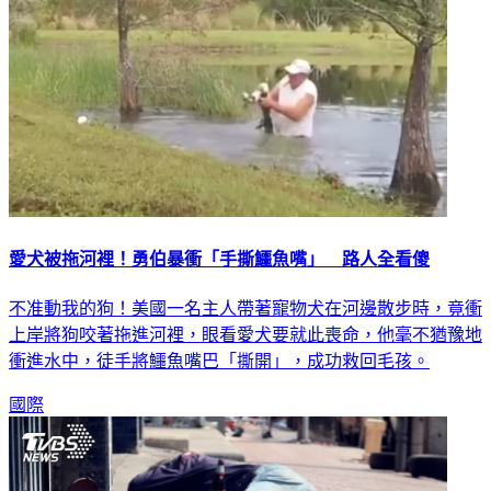
愛犬被拖河裡！勇伯暴衝「手撕鱷魚嘴」 路人全看傻
不准動我的狗！美國一名主人帶著寵物犬在河邊散步時，竟衝
上岸將狗咬著拖進河裡，眼看愛犬要就此喪命，他毫不猶豫地
衝進水中，徒手將鱷魚嘴巴「撕開」，成功救回毛孩。
國際