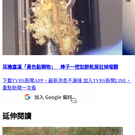
耳機塞滿「黃色黏稠物」 棒子一挖如餅乾屑狂掉噁翻
下載TVBS新聞APP，最新消息不漏接
加入TVBS新聞LINE，
重點新聞一次看
延伸閱讀