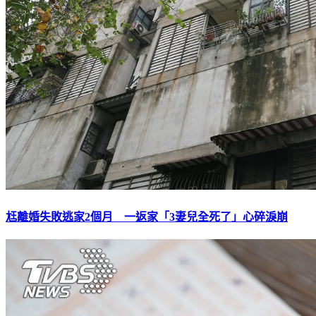
尪離婚失敗逃家2個月 一返家「3妻兒全死了」心碎淚崩