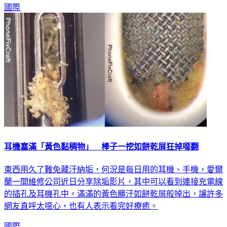
國際
耳機塞滿「黃色黏稠物」 棒子一挖如餅乾屑狂掉噁翻
東西用久了難免藏汙納垢，何況是每日用的耳機、手機，愛爾
蘭一間維修公司近日分享除垢影片，其中可以看到連接充電線
的插孔及耳機孔中，滿滿的黃色髒汙如餅乾屑般掉出，讓許多
網友直呼太噁心，也有人表示看完好療癒。