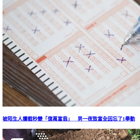
被陌生人攔截秒變「億萬富翁」 男一夜致富全因忘了1舉動