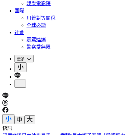
娛樂電影院
國際
川普對等關稅
全球必讀
社會
毒駕連爆
警察愛無限
更多
快訊