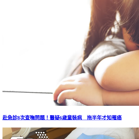
赴急診8次查嘸問題！醫疑6歲童裝病 拖半年才知罹癌