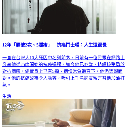
12年「腸破2次、5腫瘤」 抗癌鬥士嘆：人生還很長
一直在台灣人10大死因中名列前茅，日前有一位民眾在網路上
分享他從25歲開始的抗癌過程，如今他已37歲，持續接受勇於
對抗病魔，儘管身上已有5顆、病情常急轉直下，他仍樂觀面
對。他的抗癌故事令人動容，吸引上千名網友留言替他加油打
氣。
生活