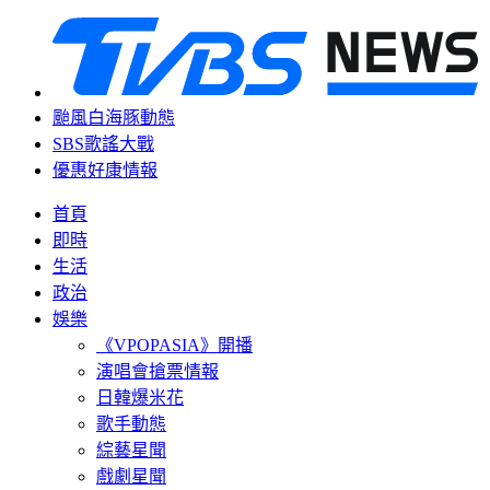
颱風白海豚動態
SBS歌謠大戰
優惠好康情報
首頁
即時
生活
政治
娛樂
《VPOPASIA》開播
演唱會搶票情報
日韓爆米花
歌手動態
綜藝星聞
戲劇星聞