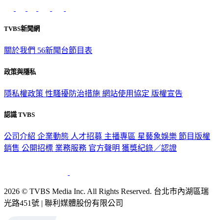
TVBS新聞網
關於我們
56新聞台節目表
政策與隱私
隱私權政策
性騷擾防治措施
網站使用協定
版權宣告
認識 TVBS
公司介紹
企業動態
人才招募
主播專區
星藝象娛樂
節目版權
銷售
公開招標
業務服務
官方聲明
獲獎紀錄／認證
2026 © TVBS Media Inc. All Rights Reserved. 台北市內湖區瑞
光路451號 | 聯利媒體股份有限公司