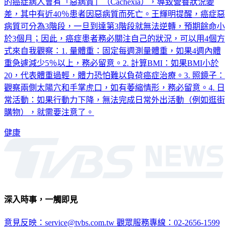
差，其中有近40％患者因惡病質而死亡。王輝明提醒，癌症惡
病質可分為3階段，一旦到達第3階段就無法逆轉，預期餘命小
於3個月；因此，癌症患者務必關注自己的狀況，可以用4個方
式來自我觀察：1. 量體重：固定每週測量體重，如果4週內體
重急遽減少5％以上，務必留意。2. 計算BMI：如果BMI小於
20，代表體重過輕，體力恐怕難以負荷癌症治療。3. 照鏡子：
觀察兩側太陽穴和手掌虎口，如有萎縮情形，務必留意。4. 日
常活動：如果行動力下降，無法完成日常外出活動（例如逛街
購物），就需要注意了。
健康
深入時事，一觸即見
意見反映：service@tvbs.com.tw
觀眾服務專線：02-2656-1599