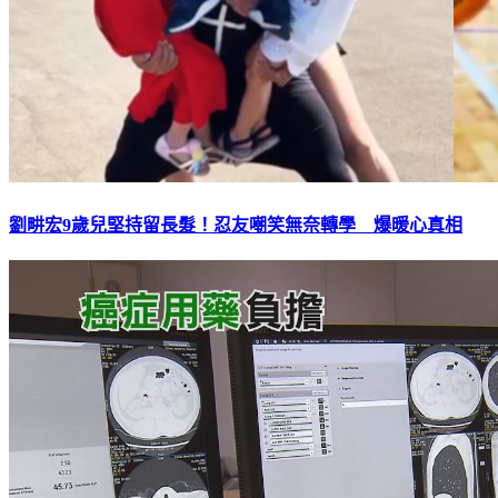
劉畊宏9歲兒堅持留長髮！忍友嘲笑無奈轉學 爆暖心真相