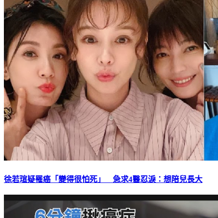
徐若瑄疑罹癌「變得很怕死」 急求4醫忍淚：想陪兒長大