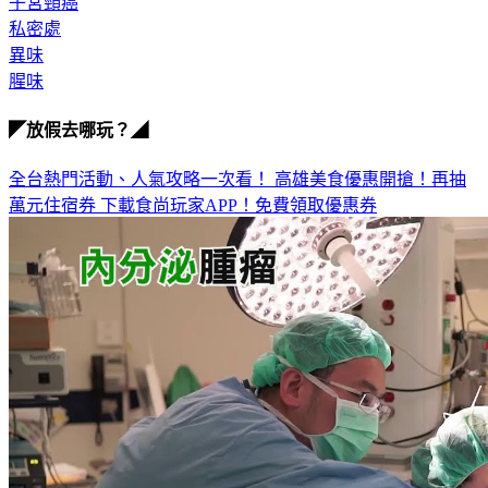
私密處
異味
腥味
◤放假去哪玩？◢
全台熱門活動、人氣攻略一次看！
高雄美食優惠開搶！再抽
萬元住宿券
下載食尚玩家APP！免費領取優惠券