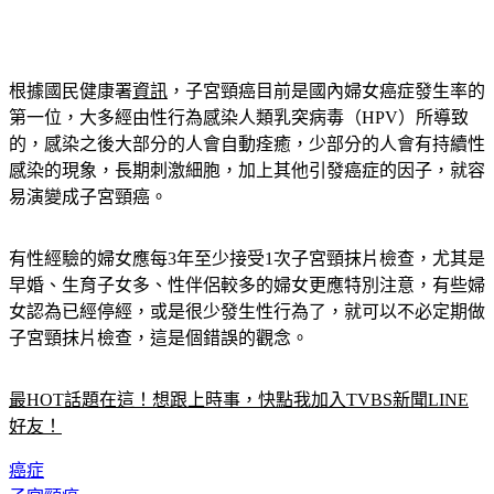
根據國民健康署
資訊
，子宮頸癌目前是國內婦女癌症發生率的
第一位，大多經由性行為感染人類乳突病毒（HPV）所導致
的，感染之後大部分的人會自動痊癒，少部分的人會有持續性
感染的現象，長期刺激細胞，加上其他引發癌症的因子，就容
易演變成子宮頸癌。
有性經驗的婦女應每3年至少接受1次子宮頸抹片檢查，尤其是
早婚、生育子女多、性伴侶較多的婦女更應特別注意，有些婦
女認為已經停經，或是很少發生性行為了，就可以不必定期做
子宮頸抹片檢查，這是個錯誤的觀念。
最HOT話題在這！想跟上時事，快點我加入TVBS新聞LINE
好友！
癌症
子宮頸癌