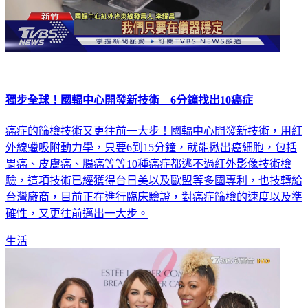
獨步全球！國輻中心開發新技術 6分鐘找出10癌症
癌症的篩檢技術又更往前一大步！國輻中心開發新技術，用紅
外線蠟吸附動力學，只要6到15分鐘，就能揪出癌細胞，包括
胃癌、皮膚癌、腸癌等等10種癌症都逃不過紅外影像技術檢
驗，這項技術已經獲得台日美以及歐盟等多國專利，也技轉給
台灣廠商，目前正在進行臨床驗證，對癌症篩檢的速度以及準
確性，又更往前邁出一大步。
生活