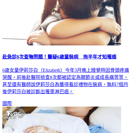
赴急診8次查嘸問題！醫疑6歲童裝病 拖半年才知罹癌
6歲女童伊莉莎白（Elizabeth）今年3月晚上睡覺時因骨頭疼痛
哭醒，前後赴醫院檢查8次都被認定為關節炎或成長痛等等，
甚至還有醫師說伊莉莎白為獲得看診禮物在裝病，孰料7個月
後伊莉莎白被診斷出罹患淋巴癌。
國際