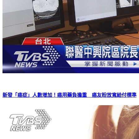
新發「癌症」人數增加！癌用藥負擔重 癌友盼放寬給付標準