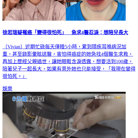
徐若瑄疑罹癌「變得很怕死」 急求4醫忍淚：想陪兒長大
（Vivian）近期忙碌每天僅睡5小時，累到隱疾耳鳴病況加
重，甚至錄影暈眩送醫，害怕得癌症的她急找4個醫生求救，
再加上歷經父親過世，讓她眼眶含淚透露，想要活到100歲，
陪著兒子一起長大，如果有意外她也只能接受，「我現在變得
很怕死。」
娛樂