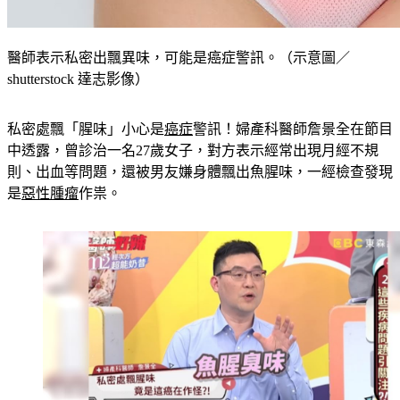
醫師表示私密出飄異味，可能是癌症警訊。（示意圖／
shutterstock 達志影像）
私密處飄「腥味」小心是
癌症
警訊！婦產科醫師詹景全在節目
中透露，曾診治一名27歲女子，對方表示經常出現月經不規
則、出血等問題，還被男友嫌身體飄出魚腥味，一經檢查發現
是
惡性腫瘤
作祟。