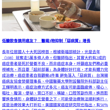
低醣飲食適用癌友？ 醫揭3物抑制「惡病質」增長
長年位居國人十大死因榜首，根據衛福部統計，光是去年
（108）就奪走5萬多條人命。但醫師指出，其實大約有2成的
癌症患者是死於營養不良，而非癌症本身，呼籲癌友們務必重
視補充，而且要「超前部署」為身體好好打底，才能有體力完
成治療。癌症患者自我觀察4件事 避免落入「惡病質」 台灣腸
癌病友協會榮譽理事長、中國醫藥大學附設醫院外科部副主任
王輝明表示，癌症治療方式多元，癌友可能面臨疲倦、噁心、
嘔吐、腹瀉、便祕、胃口不好、嘴破、口腔等副作用，進而影
響進食情形，身體缺乏營養之下，可能使治療無法順利進行，
或是治療效果大打折扣。美國國家癌症研究院也指出，有50％
的癌症病人會有「惡病質」（Cachexia），導致營養狀況變