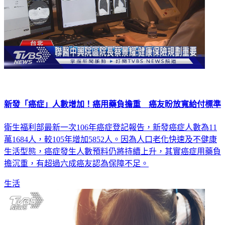
新發「癌症」人數增加！癌用藥負擔重 癌友盼放寬給付標準
衛生福利部最新一次106年癌症登記報告，新發癌症人數為11
萬1684人，較105年增加5852人。因為人口老化快速及不健康
生活型態，癌症發生人數預料仍將持續上升，其實癌症用藥負
擔沉重，有超過六成癌友認為保障不足。
生活