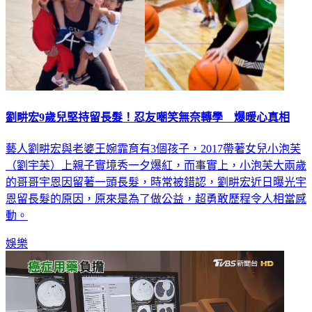
劉畊宏9歲兒堅持留長髮！忍友嘲笑無奈轉學 爆暖心真相
藝人劉畊宏與老婆王婉霏育有3個孩子，2017帶著女兒小泡芙
（劉宇芙）上親子實境秀一夕爆紅，而事實上，小泡芙大兩歲
的哥哥宇恩因留著一頭長髮，時常被錯認，劉畊宏近日曝光宇
恩留長髮的原因，原來是為了做公益，超勇敢歷程令人相當感
動。
娛樂