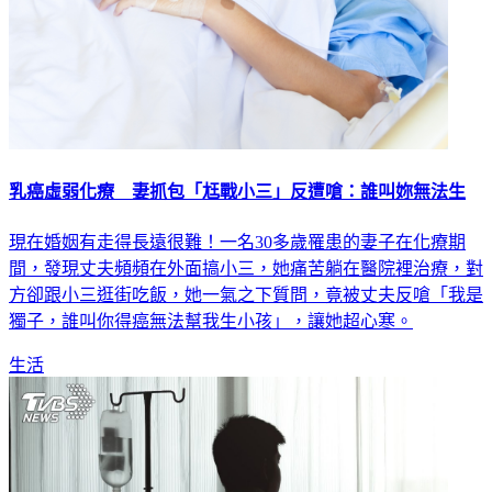
乳癌虛弱化療 妻抓包「尪戰小三」反遭嗆：誰叫妳無法生
現在婚姻有走得長遠很難！一名30多歲罹患的妻子在化療期
間，發現丈夫頻頻在外面搞小三，她痛苦躺在醫院裡治療，對
方卻跟小三逛街吃飯，她一氣之下質問，竟被丈夫反嗆「我是
獨子，誰叫你得癌無法幫我生小孩」，讓她超心寒。
生活