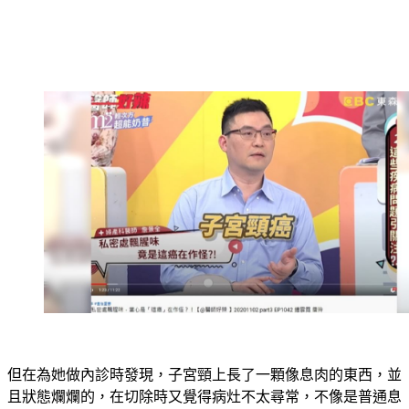
但在為她做內診時發現，子宮頸上長了一顆像息肉的東西，並
且狀態爛爛的，在切除時又覺得病灶不太尋常，不像是普通息
肉，因此約她2週後回診，沒想到過了1週就接獲化驗結果，確