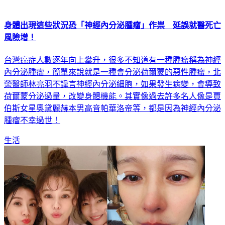
身體出現這些狀況恐「神經內分泌腫瘤」作祟 延誤就醫死亡
風險增！
台灣癌症人數逐年向上攀升，很多不知道有一種腫瘤稱為神經
內分泌腫瘤，簡單來說就是一種會分泌荷爾蒙的惡性腫瘤，北
榮醫師林亮羽不諱言神經內分泌細胞，如果發生病變，會導致
荷爾蒙分泌過量，改變身體機能。其實像過去許多名人像是賈
伯斯女星奧黛麗赫本男高音帕華洛帝等，都是因為神經內分泌
腫瘤不幸過世！
生活