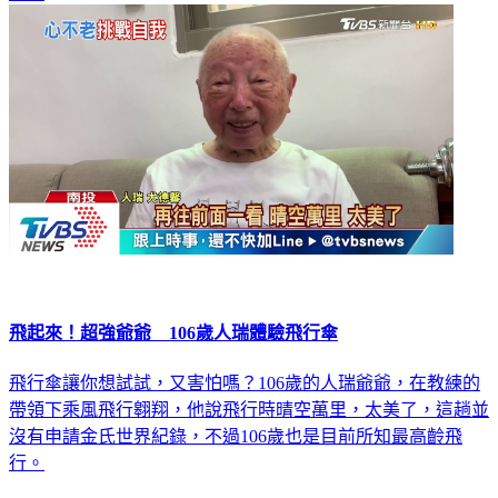
飛起來！超強爺爺 106歲人瑞體驗飛行傘
飛行傘讓你想試試，又害怕嗎？106歲的人瑞爺爺，在教練的
帶領下乘風飛行翱翔，他說飛行時晴空萬里，太美了，這趟並
沒有申請金氏世界紀錄，不過106歲也是目前所知最高齡飛
行。