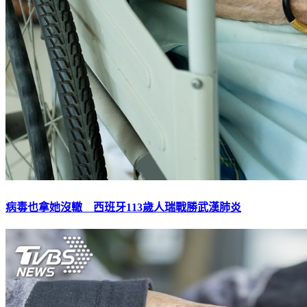
病毒也拿她沒轍 西班牙113歲人瑞戰勝武漢肺炎