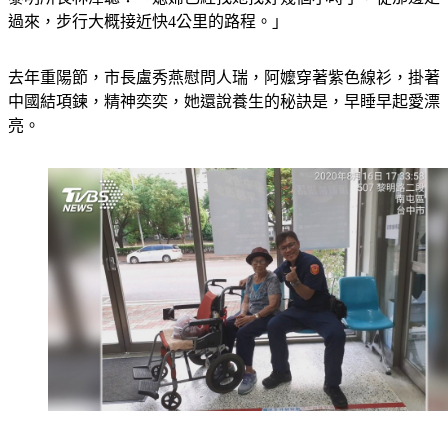
過來，步行大概接近快4公里的路程。」
去年重陽節，市長盧秀燕慰問人瑞，阿嬤穿著紫色線衫，掛著
中國結項鍊，精神奕奕，她還說養生的秘訣是，早睡早起愛漂
亮。