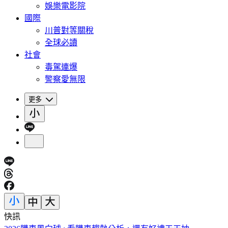
娛樂電影院
國際
川普對等關稅
全球必讀
社會
毒駕連爆
警察愛無限
更多
快訊