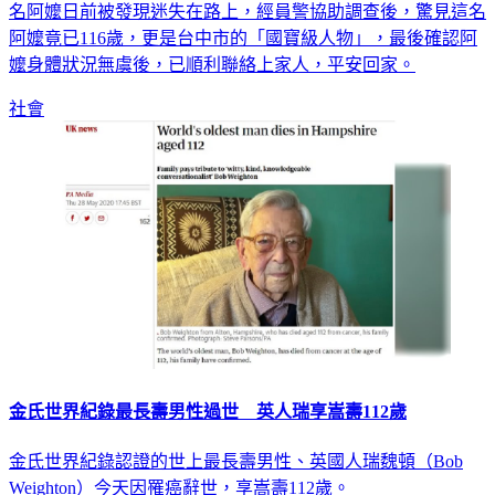
名阿嬤日前被發現迷失在路上，經員警協助調查後，驚見這名
阿嬤竟已116歲，更是台中市的「國寶級人物」，最後確認阿
嬤身體狀況無虞後，已順利聯絡上家人，平安回家。
社會
金氏世界紀錄最長壽男性過世 英人瑞享嵩壽112歲
金氏世界紀錄認證的世上最長壽男性、英國人瑞魏頓（Bob
Weighton）今天因罹癌辭世，享嵩壽112歲。