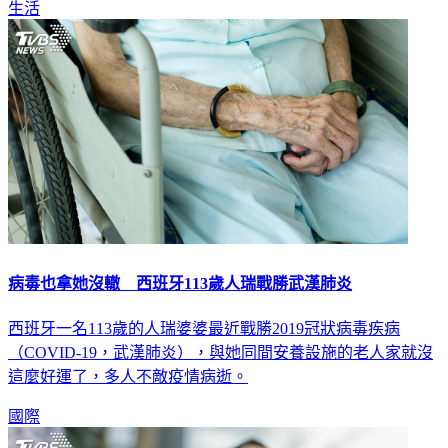
生活
病毒也拿她沒轍 西班牙113歲人瑞戰勝武漢肺炎
西班牙一名113歲的人瑞婆婆最近戰勝2019冠狀病毒疾病
（COVID-19，武漢肺炎），與她同間安養設施的老人家就沒
這麼好運了，多人不敵疫情病逝。
國際