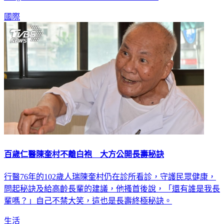
國際
百歲仁醫陳奎村不離白袍 大方公開長壽秘訣
行醫76年的102歲人瑞陳奎村仍在診所看診，守護民眾健康，
問起秘訣及給高齡長輩的建議，他搔首後說，「還有誰是我長
輩嗎？」自己不禁大笑，這也是長壽終極秘訣。
生活