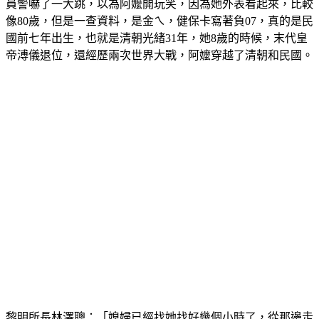
員警嚇了一大跳，以為阿嬤開玩笑，因為她外表看起來，比較
像80歲，但是一查資料，是金ㄟ，健保卡寫著負07，真的是民
國前七年出生，也就是清朝光緒31年，她8歲的時候，末代皇
帝溥儀退位，還經歷兩次世界大戰，阿嬤穿越了清朝和民國。
黎明所長林澤聰：「媳婦已經找她找好幾個小時了，從那邊走