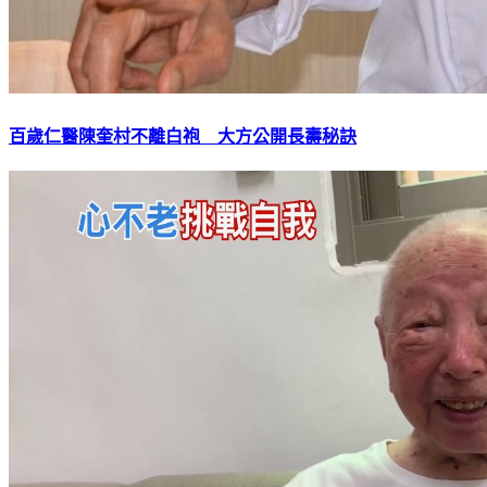
百歲仁醫陳奎村不離白袍 大方公開長壽秘訣