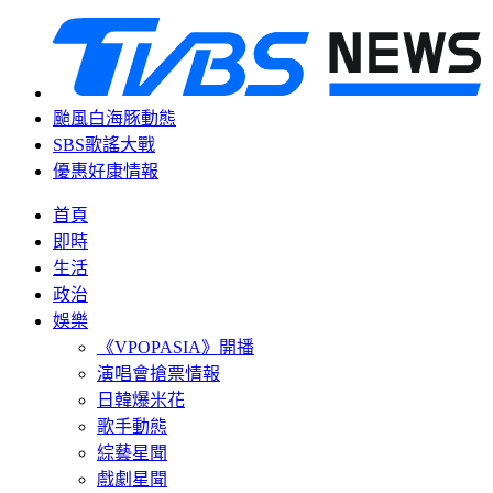
颱風白海豚動態
SBS歌謠大戰
優惠好康情報
首頁
即時
生活
政治
娛樂
《VPOPASIA》開播
演唱會搶票情報
日韓爆米花
歌手動態
綜藝星聞
戲劇星聞