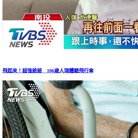
飛起來！超強爺爺 106歲人瑞體驗飛行傘