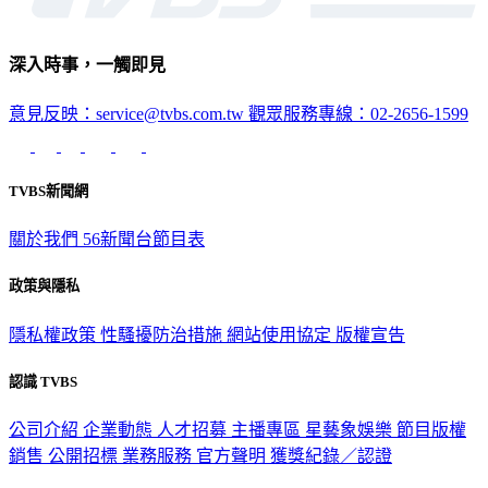
深入時事，一觸即見
意見反映：service@tvbs.com.tw
觀眾服務專線：02-2656-1599
TVBS新聞網
關於我們
56新聞台節目表
政策與隱私
隱私權政策
性騷擾防治措施
網站使用協定
版權宣告
認識 TVBS
公司介紹
企業動態
人才招募
主播專區
星藝象娛樂
節目版權
銷售
公開招標
業務服務
官方聲明
獲獎紀錄／認證