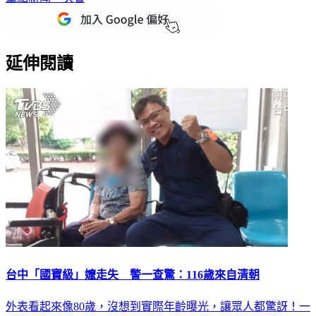
延伸閱讀
台中「國寶級」嬤走失 警一查驚：116歲來自清朝
外表看起來像80歲，沒想到實際年齡曝光，讓眾人都驚訝！一