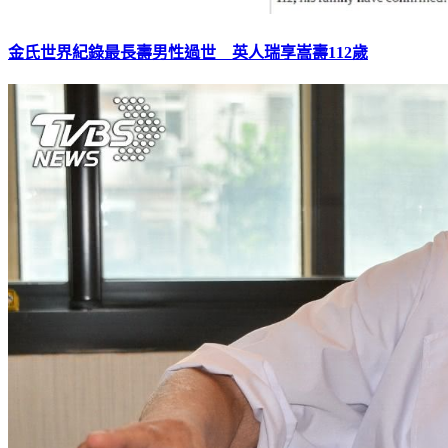
金氏世界紀錄最長壽男性過世 英人瑞享嵩壽112歲