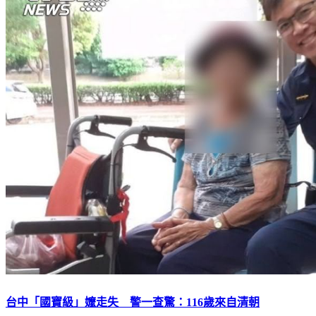
台中「國寶級」嬤走失 警一查驚：116歲來自清朝