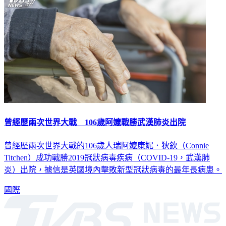
曾經歷兩次世界大戰 106歲阿嬤戰勝武漢肺炎出院
曾經歷兩次世界大戰的106歲人瑞阿嬤康妮．狄欽（Connie
Titchen）成功戰勝2019冠狀病毒疾病（COVID-19，武漢肺
炎）出院，據信是英國境內擊敗新型冠狀病毒的最年長病患。
國際