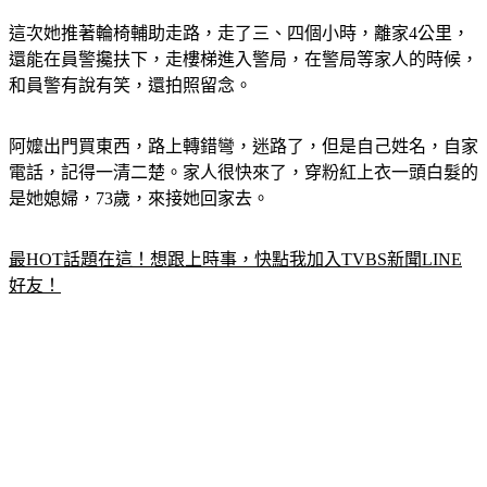
這次她推著輪椅輔助走路，走了三、四個小時，離家4公里，
還能在員警攙扶下，走樓梯進入警局，在警局等家人的時候，
和員警有說有笑，還拍照留念。
阿嬤出門買東西，路上轉錯彎，迷路了，但是自己姓名，自家
電話，記得一清二楚。家人很快來了，穿粉紅上衣一頭白髮的
是她媳婦，73歲，來接她回家去。
最HOT話題在這！想跟上時事，快點我加入TVBS新聞LINE
好友！