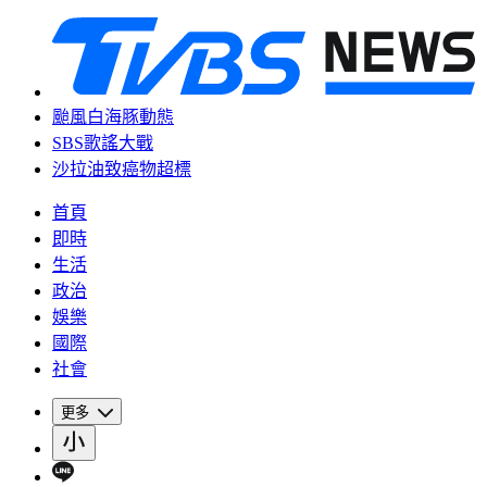
颱風白海豚動態
SBS歌謠大戰
沙拉油致癌物超標
首頁
即時
生活
政治
娛樂
國際
社會
更多