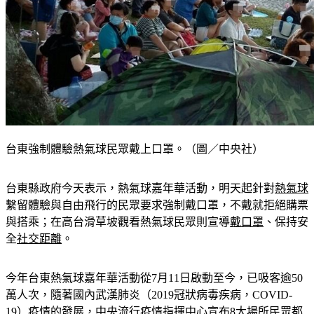
台東強制體驗熱氣球民眾戴上口罩。（圖／中央社）
台東縣政府今天表示，熱氣球嘉年華活動，明天起針對
熱氣球
繫留體驗與自由飛行的民眾要求強制戴口罩，不戴就拒絕購票
與搭乘；在高台滑草坡觀看熱氣球民眾則宣導
戴口罩
、保持安
全
社交距離
。
今年台東熱氣球嘉年華活動從7月11日啟動至今，已吸客逾50
萬人次，隨著國內武漢肺炎（2019冠狀病毒疾病，COVID-
19）疫情的發展，中央流行疫情指揮中心宣布8大場所民眾都