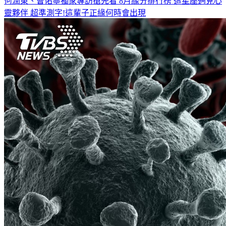
何潤東、曹佑寧獨家專訪搶先看
8月緣分排行榜 這星座遇見心
靈夥伴
超準測字!這輩子正緣何時會出現