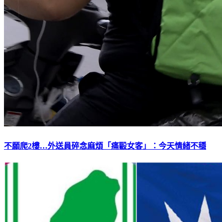
不願爬2樓…外送員碎念麻煩「痛毆女客」：今天情緒不穩