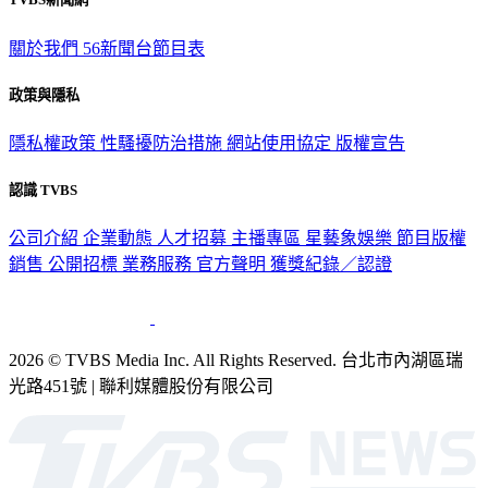
關於我們
56新聞台節目表
政策與隱私
隱私權政策
性騷擾防治措施
網站使用協定
版權宣告
認識 TVBS
公司介紹
企業動態
人才招募
主播專區
星藝象娛樂
節目版權
銷售
公開招標
業務服務
官方聲明
獲獎紀錄／認證
2026 © TVBS Media Inc. All Rights Reserved. 台北市內湖區瑞
光路451號 | 聯利媒體股份有限公司