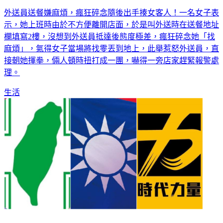
外送員送餐嫌麻煩，瘋狂碎念隨後出手揍女客人！一名女子表
示，她上班時由於不方便離開店面，於是叫外送時在送餐地址
欄填寫2樓，沒想到外送員抵達後態度極差，瘋狂碎念她「找
麻煩」，氣得女子當場將找零丟到地上，此舉惹怒外送員，直
接朝她揮拳，倆人頓時扭打成一團，嚇得一旁店家趕緊報警處
理。
生活