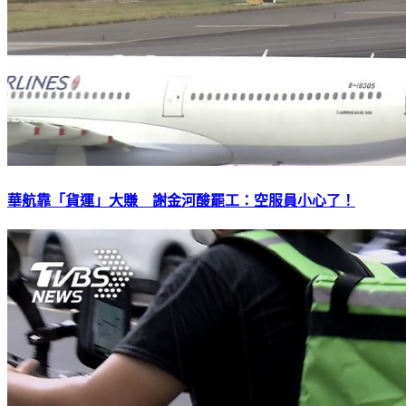
華航靠「貨運」大賺 謝金河酸罷工：空服員小心了！