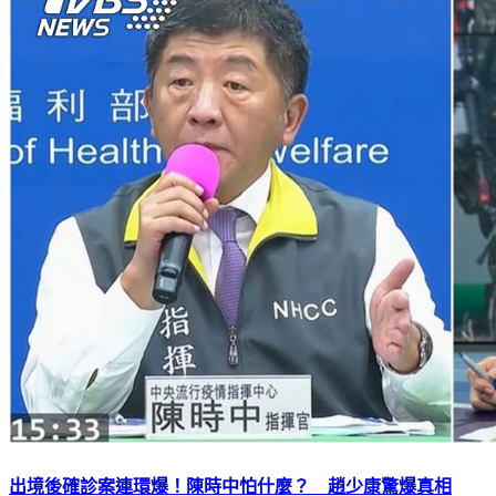
出境後確診案連環爆！陳時中怕什麼？ 趙少康驚爆真相