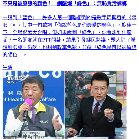
不只是被原諒的顏色！ 網酸爆「綠色」：無恥貪污蟑螂
一講到「藍色」，許多人第一個聯想到的是歌手周興哲的《怎
麼了》，其中一句歌詞「你說藍色是你最愛的顏色」，旋律一
下，全場跟著大合唱；但如果說到「綠色」，你會想到什麼
呢？一名網友就在PTT問卦，結果引發鄉民熱議，眾人除了聯
想到劈腿、偷吃，也想到政黨色彩，並酸「綠色是可以被原諒
的顏色」。
生活