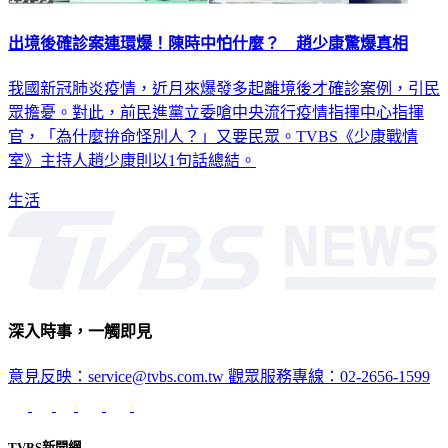
出境後確診案連環爆！陳時中怕什麼？ 趙少康驚爆真相
我國新冠肺炎疫情，近月來爆發多起離境後才確診案例，引民
眾擔憂。對此，前民進黨立委嗆中央流行疫情指揮中心指揮
官，「為什麼拚命怪別人？」又要民眾。TVBS《少康戰情
室》主持人趙少康則以1句話總結。
生活
深入時事，一觸即見
意見反映：service@tvbs.com.tw
觀眾服務專線：02-2656-1599
TVBS新聞網