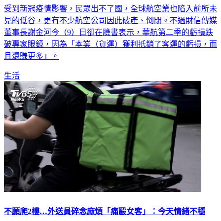
受到新冠疫情影響，民眾出不了國，全球航空業也陷入前所未
見的低谷，更有不少航空公司因此破產、倒閉。不過財信傳媒
董事長謝金河今（9）日卻在臉書表示，華航第二季的虧損跌
破專家眼鏡，因為「本業（貨運）獲利抵銷了客運的虧損，而
且還賺更多」。
生活
不願爬2樓…外送員碎念麻煩「痛毆女客」：今天情緒不穩