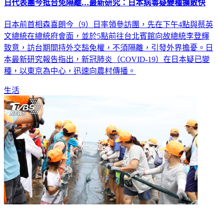
日代表團今抵台免隔離…最新研究：日本病毒疑變種擴散快
日本前首相森喜朗今（9）日率領參訪團，先在下午4點與蔡英
文總統在總統府會面，並於5點前往台北賓館向故總統李登輝
致意，訪台期間持外交豁免權，不須隔離，引發外界擔憂。日
本最新研究報告指出，新冠肺炎（COVID-19）在日本疑已變
種，以東京為中心，迅速向農村傳播。
生活