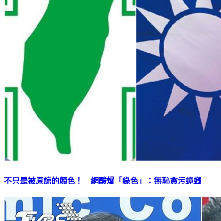
不只是被原諒的顏色！ 網酸爆「綠色」：無恥貪污蟑螂