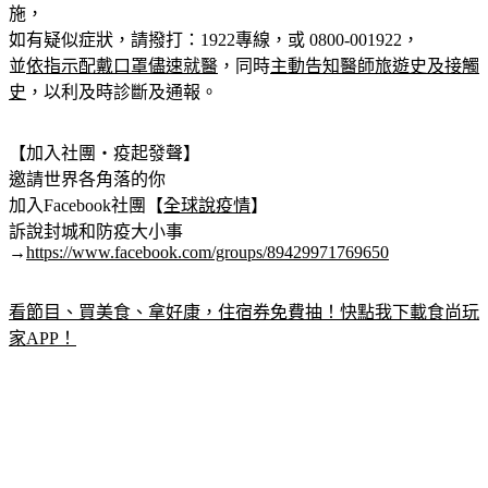
施，
如有疑似症狀，請撥打：1922專線，或 0800-001922，
並
依指示配戴口罩儘速就醫
，同時
主動告知醫師旅遊史及接觸
史
，以利及時診斷及通報。
【加入社團‧疫起發聲】
邀請世界各角落的你
加入Facebook社團【
全球說疫情
】
訴說封城和防疫大小事
→
https://www.facebook.com/groups/89429971769650
看節目、買美食、拿好康，住宿券免費抽！快點我下載食尚玩
家APP！