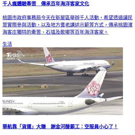
千人瘋體驗牽罟 傳承百年海洋客家文化
桃園市政府事務局今天在新屋區舉辦千人活動，希望透過讓民
眾實際參與活動，以及地方耆老講述示範等方式，傳承桃園濱
海客庄獨特的牽罟、石塭及歕嘟等百年海洋客家。
生活
華航靠「貨運」大賺 謝金河酸罷工：空服員小心了！