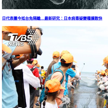
日代表團今抵台免隔離…最新研究：日本病毒疑變種擴散快